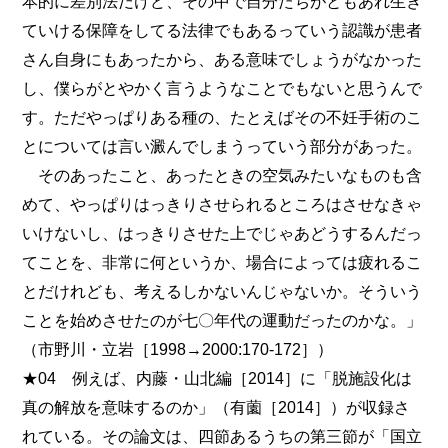
本的に差別法だけど、その中で自分たちがともあれ生き
ていける保障をしてる法律でもあるっていう認識が患者
さん自身にもあったから、ある意味でしょうがなかった
し、僕らがとやかく言うようなことでもないと思うんで
す。ただやっぱりある種の、たとえばその不妊手術のこ
とについては言い澱んでしまうっていう部分があった。
そのあったこと、あったときの空気みたいなものも含
めて、やっぱりはっきりさせられるところはさせなきゃ
いけないし、はっきりさせた上でじゃあどうするんだっ
てことを、非常に何というか、場合によっては疲れるこ
とだけれども、考えるしかないんじゃないか。そういう
ことを始めさせたのが七〇年代の運動だったのかな。」
（市野川・立岩［1998→2000:170-172］）
★04 例えば、内藤・山北編［2014］に「脱施設化は
真の解放を意味するのか」（有薗［2014］）が収録さ
れている。その論文は、四節あるうちの第三節が「国立