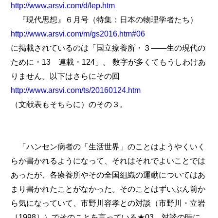
http://www.arsvi.com/d/lep.htm
『現代思想』６月号（特集：日本の物理学者たち）
http://www.arsvi.com/m/gs2016.htm#06
に掲載されているのは「国立療養所・３――生の現代の
ために・13 連載・124」。 数字が多くてもうしわけあ
りません。以下はさらにその回
http://www.arsvi.com/ts/20160124.htm
（文献表もそちらに）のその３。
「ハンセン病者の「生活世界」のことはようやくいく
らか書かれるようになって、それはそれでよいことでは
あったが、各療養所やその全国組織の運動についてはあ
まり書かれたことがなかった。そのことはずいぶん前か
ら気になっていて、市野川容孝との対談（市野川・立岩
［1998］）でそのことを言っている★03。対談の時に