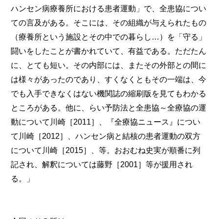
ハンセン病療養所における患者運動」で、全患協につい
ての言及がある。そこには、その組織が与えられたもの
（療養所という施設とその中での暮らし…）を「守る」
闘いをしたことが書かれていて、有益である。ただたん
に、とても短い。その内部には、またその外部との間に
は様々があったのであり、すくなくともその一端は、今
でも入手できなくはない機関誌の縮刷版を見てもわかる
ところがある。他に、らい予防法と全患協～全療協の運
動について川崎［2011］、『全療協ニュース』につい
て川崎［2012］、ハンセン病と結核の患者運動の双方
について川崎［2015］、等。おおむね史実が順番に列
記され、解釈については藤野［2001］等が援用され
る。」