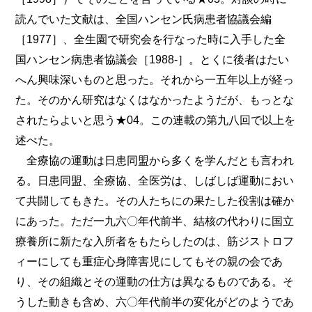
読んでいた文献は、全国ハンセン氏病患者協議会編
［1977］、全生園で研究会を行なった時に入手した全
国ハンセン病患者協議会［1988-］。とくに後者はたい
へん興味深いものと思った。それから一五年以上が経っ
た。そのかん研究はなくはなかったようだが、もっとな
されたらよいと思う★04。この連載の第九八回で以上を
述べた。
全療協の運動は日患同盟から多くを学んだとも言われ
る。日患同盟、全療協、全医労は、しばしば運動におい
て共闘してもきた。その人たちにの果たした役割は確か
にあった。ただ一九六〇年代前半、結核の代わりに国立
療養所に新たな入所者をもたらしたのは、筋ジストロフ
ィーにしても重症心身障害児にしてもその親の会であ
り、その組織とその運動の仕方は異なるものである。そ
うした動きも含め、六〇年代前半の変化がどのようであ