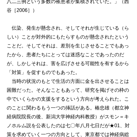
八二三例という多数の罹患者が集積されていた。」（西
谷［2006］）
伝染、発生が懸念され、そしてそれが生じている（ら
しい）ことが対外的にもたらすものが懸念されたという
ことだ。そしてそれは、差別を生じさせることでもあっ
たから、患者たちにとっては迷惑なことであったのだ
が、しかしそれは、害を広げさせる可能性を有するから
「対策」を促すものでもあった。
当時の状況のもとで生活の方面に金を出させることは
困難だった。そんなこともあって、研究を掲げその枠の
中でいくらかの支援をするという方向が考えられた。こ
のことに関わるもう一つの挿話がある。椿忠雄（都立神
経病院院長の後、新潟大学神経内科教授）がスモン＝キ
ノホルム説を公表したのは七〇年八月七日だが★01、対
策を求めていく一つの方向として、東京都では神経病総