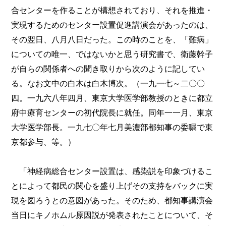
合センターを作ることが構想されており、それを推進・
実現するためのセンター設置促進講演会があったのは、
その翌日、八月八日だった。この時のことを、「難病」
についての唯一、ではないかと思う研究書で、衛藤幹子
が自らの関係者への聞き取りから次のように記してい
る。なお文中の白木は白木博次。（一九一七～二〇〇
四。一九六八年四月、東京大学医学部教授のときに都立
府中療育センターの初代院長に就任。同年一一月、東京
大学医学部長。一九七〇年七月美濃部都知事の委嘱で東
京都参与、等。）
「神経病総合センター設置は、感染説を印象づけるこ
とによって都民の関心を盛り上げその支持をバックに実
現を図ろうとの意図があった。そのため、都知事講演会
当日にキノホムル原因説が発表されたことについて、そ