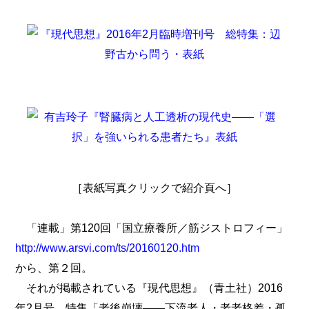
［表紙写真クリックで紹介頁へ］
「連載」第120回「国立療養所／筋ジストロフィー」
http://www.arsvi.com/ts/20160120.htm
から、第２回。
それが掲載されている『現代思想』（青土社）2016
年2月号、特集「老後崩壊――下流老人・老老格差・孤