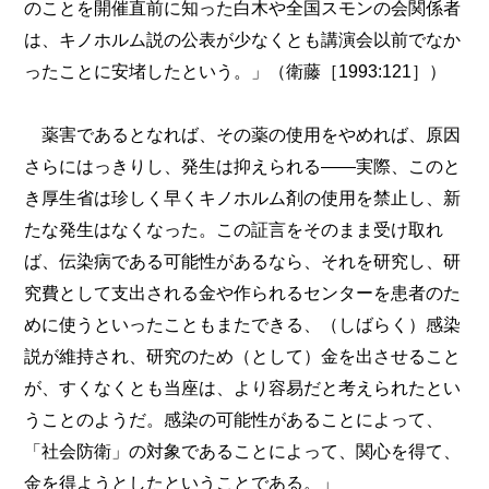
のことを開催直前に知った白木や全国スモンの会関係者
は、キノホルム説の公表が少なくとも講演会以前でなか
ったことに安堵したという。」（衛藤［1993:121］）
薬害であるとなれば、その薬の使用をやめれば、原因
さらにはっきりし、発生は抑えられる――実際、このと
き厚生省は珍しく早くキノホルム剤の使用を禁止し、新
たな発生はなくなった。この証言をそのまま受け取れ
ば、伝染病である可能性があるなら、それを研究し、研
究費として支出される金や作られるセンターを患者のた
めに使うといったこともまたできる、（しばらく）感染
説が維持され、研究のため（として）金を出させること
が、すくなくとも当座は、より容易だと考えられたとい
うことのようだ。感染の可能性があることによって、
「社会防衛」の対象であることによって、関心を得て、
金を得ようとしたということである。」