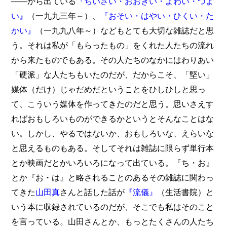
――から出ている
『ちいさい・おおきい・よわい・つよ
い』
（一九九三年～）、
『おそい・はやい・ひくい・た
かい』
（一九九八年～）などもとても大切な雑誌だと思
う。それは私が「もらったもの」をくれた人たちの流れ
から来たものでもある。その人たちのなかにはわりあい
「硬派」な人たちもいたのだが、だからこそ、「堅い」
媒体（だけ）じゃだめだということをひしひしと思っ
て、こういう媒体を作ってきたのだと思う。思いさえす
ればおもしろいものができるかというとそんなことはな
い。しかし、やるではないか、おもしろいな、えらいな
と思えるものもある。そしてそれは雑誌に限らず単行本
とか映画だとかいろいろになって出ている。『ち・お』
とか『お・は』と略されることのあるその雑誌に関わっ
てきた
山田真
さんと話した話が
『流儀』
（生活書院）と
いう本に収録されているのだが、そこでも私はそのこと
を言っている。山田さんとか、もっとたくさんの人たち