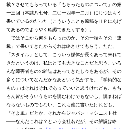
載？させてもらっている「もらったものについて」の第
一三回（本誌八七号、二〇一四年一二月）にじつはもう
書いているのだった（こういうことも原稿をＨＰにあげ
てあるのでようやく確認できたりする）。
ではそこから何をもらったのか、その一端をその「連
載」で書いてきたからそれは略させてもらう。ただ、
「スタイル」として、こういう媒体が長くあって来れて
きたというのは、私はとても大きなことだと思う。いろ
んな障害者ものの雑誌はあってきたし今もあるが、その
多くについてなんだかなあという気がする。「学術的な
もの」はそれはそれであっていいと思うけれども、もち
ろん皆がそういうものを読むわけでもないし、読まねば
ならないものでもない。これも他に書いたけれども、
『そよ風』だとか、それからジャパン・マシニスト社
――なんだこれは？という会社名だが、その解説は略