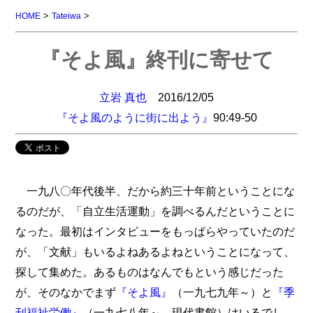
>
>
HOME
Tateiwa
『そよ風』終刊に寄せて
立岩 真也
2016/12/05
『そよ風のように街に出よう』
90:49-50
一九八〇年代後半、だから約三十年前ということにな
るのだが、「自立生活運動」を調べるんだということに
なった。最初はインタビューをもっぱらやっていたのだ
が、「文献」もいるよねあるよねということになって、
探して集めた。あるものはなんでもという感じだった
が、そのなかでまず
『そよ風』
（一九七九年～）と
『季
刊福祉労働』
（一九七八年～、現代書館）はいるでし