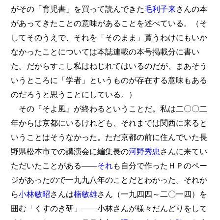
がその「育児書」を買って読んできた
毛利子来
さんの本
があってきたことの意味があることを述べている。（そ
してそのうえで、それを「そのまま」貰うわけにもいか
なかったことについては本誌連載の本号掲載分に書い
た。だからすこし私はねじれてはいるのだが、まあそう
いうところに「学者」というものが存在する意味もある
のだろうと思うことにしている。）
その『そよ風』が終わるということだ。私は二〇〇二
年からは京都にいるけれども、それまでは関西に来ると
いうことはそうなかった。ただ京都の前に住んでいた長
野県松本市での講演会に編集長の
河野秀忠
さんに来てい
ただいたことがある――
それ
も自分で作ったＨＰのペー
ジがあったので一九九八年のことだとわかった。それか
ら
小林敏昭
さんは
楠敏雄
さん（一九四四～二〇一四）を
囲む「くすのき研」――小林さんが様々だんどりをして