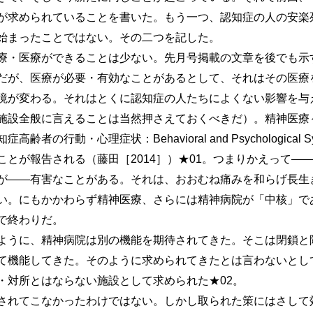
が求められていることを書いた。もう一つ、認知症の人の安楽
始まったことではない。その二つを記した。
・医療ができることは少ない。先月号掲載の文章を後でも示
だが、医療が必要・有効なことがあるとして、それはその医療
境が変わる。それはとくに認知症の人たちによくない影響を与
施設全般に言えることは当然押さえておくべきだ）。精神医療
行動・心理症状：Behavioral and Psychological Symt
ことが報告される（藤田［2014］）★01。つまりかえって―
が――有害なことがある。それは、おおむね痛みを和らげ長生
い。にもかかわらず精神医療、さらには精神病院が「中核」で
で終わりだ。
うに、精神病院は別の機能を期待されてきた。そこは閉鎖と
て機能してきた。そのように求められてきたとは言わないとし
・対所とはならない施設として求められた★02。
れてこなかったわけではない。しかし取られた策にはさして