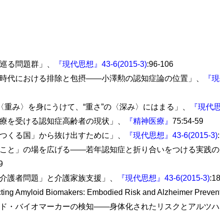
を巡る問題群」、
『現代思想』43-6(2015-3)
:96-106
新時代における排除と包摂――小澤勲の認知症論の位置」、
『現代
の〈重み〉を身にうけて、“重さ”の〈深み〉にはまる」、
『現代思想
治療を受ける認知症高齢者の現状」、
『精神医療』
75:54-59
をつくる国」から抜け出すために」、
『現代思想』43-6(2015-3)
ること」の場を広げる――若年認知症と折り合いをつける実践
9
性介護者問題」と介護家族支援」、
『現代思想』43-6(2015-3)
:1
ng Amyloid Biomakers: Embodied Risk and Alzheimer Prevent
ロイド・バイオマーカーの検知――身体化されたリスクとアルツ