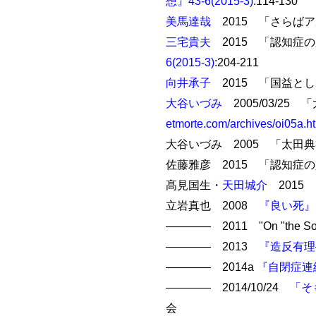
想』43-6(2015-3)
:114-130
美馬達哉
2015 「さらば
三宅貴夫
2015 「認知症
6(2015-3)
:204-211
向井承子
2015 「国益と
大谷いづみ
2005/03/2
etmorte.com/archives/oi05a.h
大谷いづみ 2005 「太田典
佐藤雅彦 2015 「認知症
髙見国生・
天田城介
2015
立岩真也 2008
『良い死』
―――― 2011 "On "the Soci
―――― 2013
『造反有理
―――― 2014a
『自閉症連
―――― 2014/10/24
「そ
会