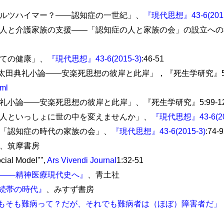
アルツハイマー？――認知症の一世紀」、
『現代思想』43-6(2015
の人と介護家族の支援――「認知症の人と家族の会」の設立へ
しての健康」、
『現代思想』43-6(2015-3)
:46-51
5 「太田典礼小論――安楽死思想の彼岸と此岸」，『死生学研究』5
tml
礼小論――安楽死思想の彼岸と此岸」、『死生学研究』5:99-12
の人といっしょに世の中を変えませんか」、
『現代思想』43-6(20
 「認知症の時代の家族の会」、
『現代思想』43-6(2015-3)
:74-9
、筑摩書房
al Model"",
Ars Vivendi Journal
1:32-51
――精神医療現代史へ』
、青土社
続帯の時代』
、みすず書房
もそも難病って？だが、それでも難病者は（ほぼ）障害者だ」