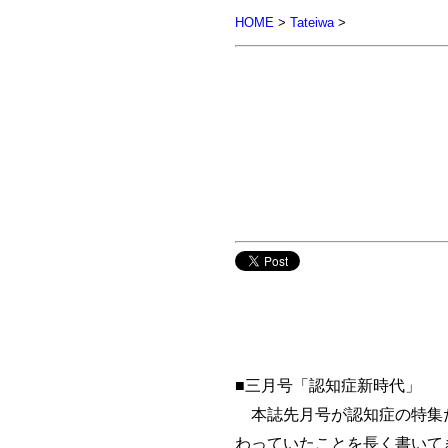
HOME
>
Tateiwa
>
■三月号「認知症新時代」
本誌先月号が認知症の特集だ
わっていたことを長く書いて