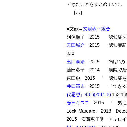
てきたことをまとめていく。
［…］
■文献→
文献表・総合
阿保順子 2015 「認知症
天田城介
2015 「認知症
230
出口泰靖
2015 「“軽さ”
藤田冬子 2014 「病院で
東田勉 2015 「「認知症
井口高志
2015 「「でき
代思想』43-6(2015-3)
:153-16
春日キスヨ
2015 「「男
Lock, Margaret 2013 Detecti
2015 安斎恵子訳「アミ