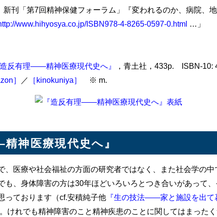
eyuki2 新刊「第7回精神保健フォーラム」『変われるのか、病
http://www.hihyosya.co.jp/ISBN978-4-8265-0597-0.html
…」
造反有理――精神医療現代史へ』
，青土社，433p. ISBN-10: 47
zon］
／
［kinokuniya］
※ m.
―精神医療現代史へ』
、医療や社会福祉の方面の研究者ではなく、また社会学の中
でも、身体障害の方は30年ほどいろいろとつき合いがあって、
っております（cf.安積純子他
『生の技法――家と施設を出て
等）。けれでも精神障害のこと精神疾患のことに関してはまった