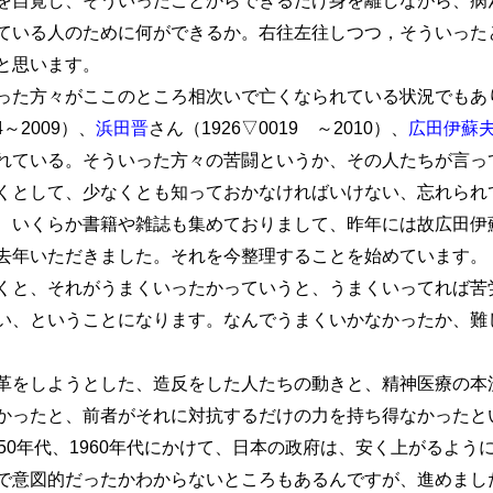
ている人のために何ができるか。右往左往しつつ，そういった
と思います。
た方々がここのところ相次いで亡くなられている状況でもあ
4～2009）、
浜田晋
さん（1926▽0019 ～2010）、
広田伊蘇
れている。そういった方々の苦闘というか、その人たちが言っ
くとして、少なくとも知っておかなければいけない、忘れられ
、いくらか書籍や雑誌も集めておりまして、昨年には故広田伊
去年いただきました。それを今整理することを始めています。
と、それがうまくいったかっていうと、うまくいってれば苦
い、ということになります。なんでうまくいかなかったか、難
をしようとした、造反をした人たちの動きと、精神医療の本
かったと、前者がそれに対抗するだけの力を持ち得なかったと
50年代、1960年代にかけて、日本の政府は、安く上がるよ
で意図的だったかわからないところもあるんですが、進めました