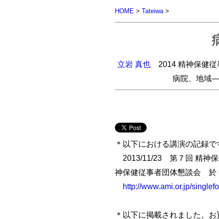
HOME
>
Tateiwa
>
立岩 真也
2014 精神保健
病院、地域
＊以下における講演の記録で
2013/11/23 第７回
神保健従事者団体懇談会 於
http://www.ami.or.jp/singlef
＊以下に掲載されました。お