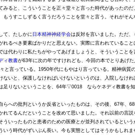
てみると、こういうことを正々堂々と言った時代があったのだ
、もうすこしずるく言うだろうことを堂々と言う。それがそん
して、たしかに
日本精神神経学会
は反対を言いました。ただ、
がれるべき要素ばかりだと思えない。実際に言われていること
では代わりに私たちがやってあげましょうと、そういうことを
ディ教書
が63年に次の年ですけれども、今回の本でとりあげた
堂々と言っている。1950年代にもやはり言っている。精神病
けないと、保護しなければいけないというのは、入院しなけれ
は足りないということを、64年▽0018 ならケネディ教書を
らへの批判というか反省といったものは、その後、67年、68
かれてるんだということを改めて思いました。それ以前の言説
そういったものと患者のための医療とが並列されているという
ういう時代がずいぶん長い。今も実態としてはそうかもしれま