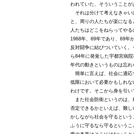
われていた、そういうことが
それは分けて考えなきゃいけ
と、周りの人たちが楽になる
人たちはどこをねらってやる
1968年、69年であり、69
反対闘争に結びついていく。
ら84年に発覚した宇都宮病
年代の動きというものは忘れ
簡単に言えば、社会に適応す
低限において必要かもしれな
わけです。そこから身を引い
また社会防衛というのは、社
否定できるかといえば、難し
かしながら社会を守るという
ふうに守るなら守るというこ
療の本義はそこにはないこと