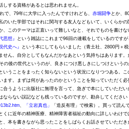
話しする資格があるとは思われません。
まれで、79年に大学に入ったんですけれども、
赤堀闘争
とか、8
私のいた学部ではそれに関与する友人などもいて、いくらかの
か、このテーマは正直いって難しいなと、それでものを書けな
代思想』
という雑誌にこれまで96回の連載をしているのですが
現代史へ』
という本にしてもらいました（青土社、2800円＋
せん。自分としてもなんだかなあという気持ちはあります。た
、その後の世代というのが、良きにつけ悪しきにしつけというの
ということをまったく知らないという状況になりつつある。こ
います。まずは何があったのかということを知っていただく必
に合うように出版社に無理を言って、急ぎで本にしていただい
はならない誤記なども残っているのですが、勘弁してください
2013b2.htm
、
「立岩真也」
「造反有理」で検索）。買って読ん
くに近年の精神医療、精神障害者福祉の動向に詳しいわけで
と、本を書きながら思ったことをしばらくお話させていただき