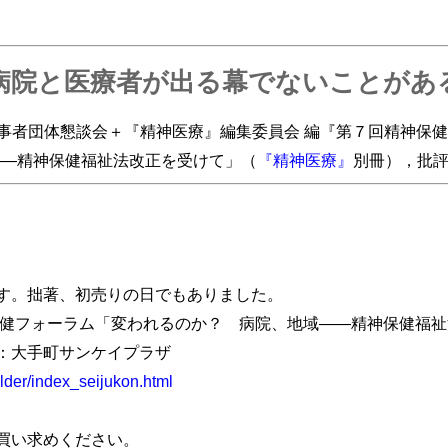
病院と医療者が出る幕でないことがあ
従事者団体懇談会＋『精神医療』編集委員会 編『第７回精神保
――精神保健福祉法改正を受けて」（
『精神医療』
別冊），批評社，
す。拙著、初売りの日でもありました。
 精神保健フォーラム「変われるのか？ 病院、地域――精神保健
：大手町サンケイプラザ
older/index_seijukon.html
買い求めください。