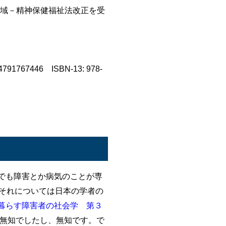
院、地域－精神保健福祉法改正を受
91767446 ISBN-13: 978-
でも障害とか病気のことが専
それについては日本の学者の
暮らす障害者の社会学 第３
く無知でしたし、無知です。で