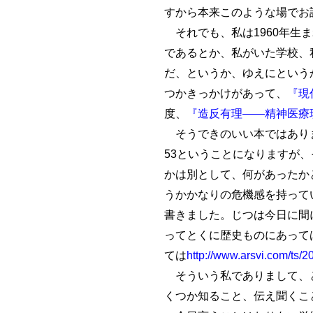
すから本来このような場でお
それでも、私は1960年生
であるとか、私がいた学校、
だ、というか、ゆえにという
つかきっかけがあって、
『現
度、
『造反有理――精神医療
そうできのいい本ではありま
53ということになりますが
かは別として、何があったか
うかかなりの危機感を持って
書きました。じつは今日に間
ってとくに歴史ものにあって
ては
http://www.arsvi.com/ts/
そういう私でありまして、と
くつか知ること、伝え聞くこ