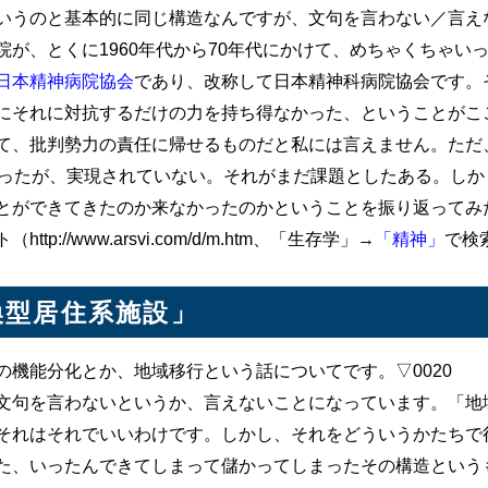
いうのと基本的に同じ構造なんですが、文句を言わない／言え
が、とくに1960年代から70年代にかけて、めちゃくちゃい
日本精神病院協会
であり、改称して日本精神科病院協会です。
にそれに対抗するだけの力を持ち得なかった、ということがここ
て、批判勢力の責任に帰せるものだと私には言えません。ただ
まったが、実現されていない。それがまだ課題としたある。しか
とができてきたのか来なかったのかということを振り返ってみ
://www.arsvi.com/d/m.htm、「生存学」→
「精神」
で検
換型居住系施設」
機能分化とか、地域移行という話についてです。▽0020
句を言わないというか、言えないことになっています。「地
それはそれでいいわけです。しかし、それをどういうかたちで
た、いったんできてしまって儲かってしまったその構造という