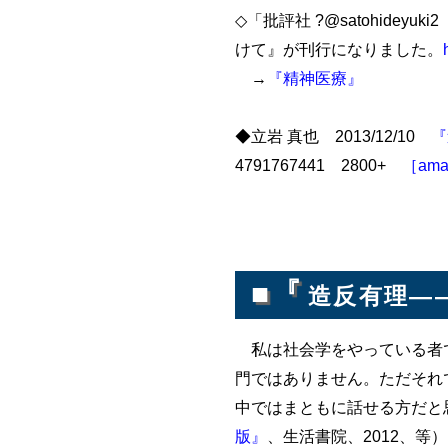
◇「批評社 ?@satohid
けて』が刊行になりました。
→
『精神医療』
◆立岩 真也 2013/12/10
『
4791767441 2800+
［ama
■『
造反有理―
私は社会学をやっている者で
門ではありません。ただそれ
中ではまともに話せる方だと思
版』
、生活書院、2012、