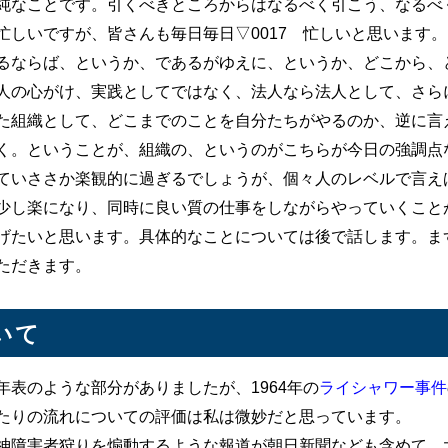
なことです。引くべきところからはなるべく引こう、なるべ
忙しいですが、皆さんも毎日毎日▽0017 忙しいと思います
るならば、というか、であるがゆえに、というか、どこから、
人の心がけ、実践としてではなく、法人なら法人として、さら
た組織として、どこまでのことを自分たちがやるのか、逆に言
く。ということが、組織の、というのがこちらが今日の強調点
ていささか楽観的に過ぎるでしょうが、個々人のレベルで言え
少し楽になり、同時に良い質の仕事をしながらやっていくこと
げたいと思います。具体的なことについては後で話します。ま
ただきます。
いて
表のような部分がありましたが、1964年の
ライシャワー事件
たりの流れについての評価は私は微妙だと思っています。
障害者狩りを煽動するような報道が朝日新聞なども含めて、