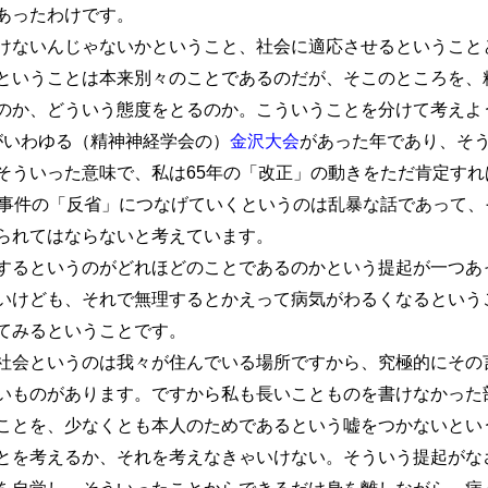
あったわけです。
ないんじゃないかということ、社会に適応させるということ
ということは本来別々のことであるのだが、そこのところを、
のか、どういう態度をとるのか。こういうことを分けて考えよ
年がいわゆる（精神神経学会の）
金沢大会
があった年であり、そ
そういった意味で、私は65年の「改正」の動きをただ肯定すれ
院事件の「反省」につなげていくというのは乱暴な話であって、そ
られてはならないと考えています。
るというのがどれほどのことであるのかという提起が一つあ
いけども、それで無理するとかえって病気がわるくなるという
てみるということです。
会というのは我々が住んでいる場所ですから、究極的にその
いものがあります。ですから私も長いことものを書けなかった
ことを、少なくとも本人のためであるという嘘をつかないとい
とを考えるか、それを考えなきゃいけない。そういう提起がな
を自覚し、そういったことからできるだけ身を離しながら、病