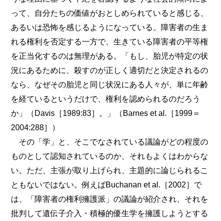
って、自分たちの価値がおとしめられていると感じる、
あるいは恐怖を感じるようになっている。障害者の生ま
れる権利を否定する一方で、生きている障害者の平等権
を正当化するのは無理がある。「もし、胎児が特定の状
況にあるために、殺すのが正しく適切だと決定されるの
なら、なぜその胎児と同じ状況にある人々が、単に年齢
を経ているというだけで、権利を認められるのだろう
か」（Davis［1989:83］。」（Barnes et al.［1999＝
2004:288］）
その「学」と、そこでなされている議論がどの程度の
ものとして認知されているのか、それもよくはわからな
い。ただ、主張が取り上げられ、主題的に論じられるこ
ともないではない。例えばBuchanan et al.［2002］で
は、「障害者の権利擁護派」の議論が紹介され、それを
批判して遺伝子介入・積極的優生学を擁護しようとする