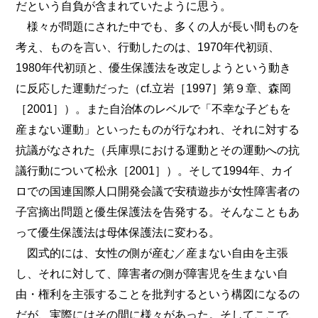
だという自負が含まれていたように思う。
様々が問題にされた中でも、多くの人が長い間ものを
考え、ものを言い、行動したのは、1970年代初頭、
1980年代初頭と、優生保護法を改定しようという動き
に反応した運動だった（cf.立岩［1997］第９章、森岡
［2001］）。また自治体のレベルで「不幸な子どもを
産まない運動」といったものが行なわれ、それに対する
抗議がなされた（兵庫県における運動とその運動への抗
議行動について松永［2001］）。そして1994年、カイ
ロでの国連国際人口開発会議で安積遊歩が女性障害者の
子宮摘出問題と優生保護法を告発する。そんなこともあ
って優生保護法は母体保護法に変わる。
図式的には、女性の側が産む／産まない自由を主張
し、それに対して、障害者の側が障害児を生まない自
由・権利を主張することを批判するという構図になるの
だが、実際にはその間に様々があった。そしてここで、