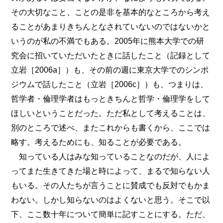
その大切なこと、ことの是非を基本的なところから考え
ることがあまりきちんとなされていないのではないかと
いうのが私の不満でもある。2005年に熊本大学での研
究会に招いていただいたときに話したこと（記録として
立岩［2006a］）も、その前の週に東京大学でのシンポ
ジウムで話したこと（立岩［2006c］）も、つまりは、
哲学者・倫理学者はもっときちんと哲学・倫理学をして
ほしいということだった。ただ私として考えることは、
別のところで述べ、またこれからも書くから、ここでは
略す。考えるためにも、知ることが必要である。
知っている人はみな知っていることなのだが、人によ
ってまた生きてきた場と時によって、まるで知らない人
もいる。その人たちが言うことに賛成でも反対でもかま
わない。しかし知らないのはよくないと思う。そこで以
下、ここ数十年について簡単に記すことにする。ただ、