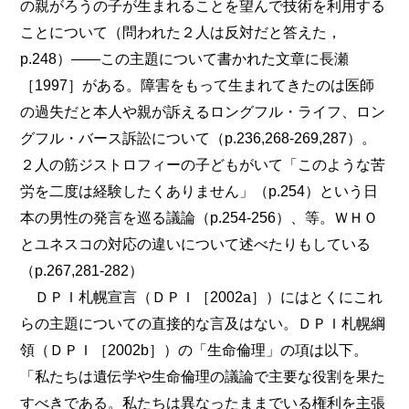
の親がろうの子が生まれることを望んで技術を利用する
ことについて（問われた２人は反対だと答えた，
p.248）――この主題について書かれた文章に長瀬
［1997］がある。障害をもって生まれてきたのは医師
の過失だと本人や親が訴えるロングフル・ライフ、ロン
グフル・バース訴訟について（p.236,268-269,287）。
２人の筋ジストロフィーの子どもがいて「このような苦
労を二度は経験したくありません」（p.254）という日
本の男性の発言を巡る議論（p.254-256）、等。ＷＨＯ
とユネスコの対応の違いについて述べたりもしている
（p.267,281-282）
ＤＰＩ札幌宣言（ＤＰＩ［2002a］）にはとくにこれ
らの主題についての直接的な言及はない。ＤＰＩ札幌綱
領（ＤＰＩ［2002b］）の「生命倫理」の項は以下。
「私たちは遺伝学や生命倫理の議論で主要な役割を果た
すべきである。私たちは異なったままでいる権利を主張