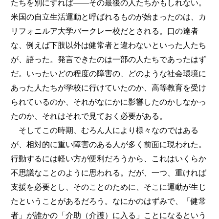
たちを別にすれば――その最後の人たちかもしれない。
米国の自立生活運動と呼ばれるものが始まったのは、カ
リフォニルア大学バークレー校だとされる。口の達者
な、例えば下肢以外は健常者と違わないといった人たち
が、語った。発言できたのは一部の人たちであったはず
だ。いったいどの程度の障害の、どのような社会環境に
あった人たちが学校に行けていたのか、高等教育を受け
られているのか、それがなにかに影響したのかしなかっ
たのか、それはそれで見ておく必要がある。
そしてこの時期、むろん人により様々なのではある
が、相対的に重い障害のある人が多く前面に現われた。
行動するには軽い方が便利だろうから、これはいくらか
不思議なことのように思われる。だが、一つ、重ければ
支援を必要とし、そのことのために、そこに運動が生じ
たということがあるだろう。なにかのはずみで、「健常
者」が誰かの「介助（介護）に入る」ことになるという