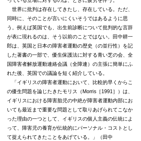
っている立場に対するのは、ときに疲労を伴う。
世界に批判は存在してきたし、存在している。ただ、
同時に、そのことが言いにくいそうではあるように思
う。例えば英国でも、出生前診断について批判的な言辞
が表に現れるのは、そう以前のことではない。田中耕一
郎は、英国と日本の障害者運動の歴史（の並行性）を記
した著書の一部で、優生保護法に対する青い芝の会、全
国障害者解放運動連絡会議（全障連）の主張に簡単にふ
れた後、英国での議論を短く紹介している。
「イギリスの障害者運動において、比較的早くからこ
の優生問題を論じたきたモリス（Morris［1991］）は、
イギリスにおける障害胎児の中絶が障害者運動内部にお
いても最近まで重要な問題として取りあげられてこなか
った理由の一つとして、イギリスの個人主義の伝統によ
って、障害児の養育が伝統的にパーソナル・コストとし
て捉えられてきたことをあげている。」（田中