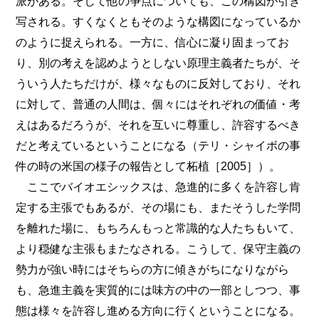
派がある。そして他の争点についても、この構図が引き
写される。すくなくともそのような構図になっているか
のように捉えられる。一方に、信心に凝り固まってお
り、別の考えを認めようとしない原理主義者たちが、そ
ういう人たちだけが、様々なものに反対しており、それ
に対して、普通の人間は、個々にはそれぞれの価値・考
えはあるだろうが、それを互いに尊重し、許容するべき
だと考えているということになる（テリ・シャイボの事
件の時の米国の様子の報告として柘植［2005］）。
ここでバイオエシックスは、急進的に多くを許容し肯
定する主張でもあるが、その場にも、またそうした学問
を離れた場に、もちろんもっと常識的な人たちもいて、
より穏健な主張もまたなされる。こうして、保守主義の
勢力が強い時にはそちらの方に傾きがちになりながら
も、急進主義を実質的には味方の中の一部としつつ、事
態は様々を許容し進める方向に行くということになる。