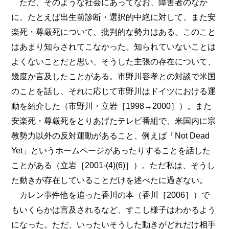
ただ、そのような社会にあってなお、障害者のなか
に、たとえば出生前診断・選択的中絶に対して、また安
楽死・尊厳死について、批判的な勢力はある。このこと
はあまり知らされてこなかった。知られていないことは
よくないことだと思い、そうした主張の存在について、
幾度か言及したことがある。市野川容孝との対談で米国
のことを話し、それに応じて市野川はドイツにおける運
動を紹介した（市野川・立岩［1998→2000］）。また
安楽死・尊厳死をとりあげたテレビ番組で、米国内に宗
教勢力以外の反対運動があること、例えば「Not Dead
Yet」というホームページがあったりすることを話した
ことがある（立岩［2001-(4)(6)］）。ただ私は、そうし
た動きが存在していることだけを述べたに過ぎない。
カレン事件他を追った香川の本（香川［2006］）で
もいくらかは言及されるなど、すこし様子はわかるよう
になった。ただ、いったいそうした動きがどれだけ相手