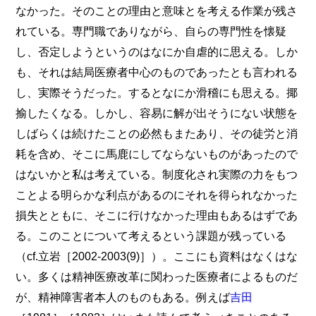
なかった。そのことの理由と意味とを考える作業が残さ
れている。専門職でありながら、自らの専門性を懐疑
し、否定しようというのはなにか自虐的に思える。しか
も、それは結局医療者中心のものであったとも言われる
し、実際そうだった。するとなにか滑稽にも思える。揶
揄したくなる。しかし、容易に解が出そうにない状態を
しばらくは続けたことの必然もまたあり、その徒労と消
耗を含め、そこに馬鹿にしてならないものがあったので
はないかと私は考えている。制度化され実際の力をもつ
ことよる明らかな利点があるのにそれを得られなかった
損失とともに、そこに行けなかった理由もあるはずであ
る。このことについて考えるという課題が残っている
（cf.立岩［2002-2003(9)］）。ここにも資料はなくはな
い。多くは精神医療改革に関わった医療者によるものだ
が、精神障害者本人のものもある。例えば
吉田