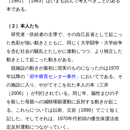
［1981］［1983］はいまも読んで考えべきことのある
本である。
（２）本人たち
研究者・供給者の主導で、その自己反省として起こっ
た色彩が強い動きとともに、同じく大学闘争・大学紛争
を含む社会の騒乱とたしかに連動しつつ、より独立した
動きとして起こった動きがある。
脱施設の動きが最初に現実のものになったのは1970
年以降の
「府中療育センター事件」
においてである。そ
の施設に入り、やがてそこを出た本人の本（三井
［2006］）が刊行されている。同じ年、脳性まひの子
を殺した母親への減軽嘆願運動に反対する動きが起こ
る。これらについては以前、立岩［1990］でごく短く
記した。そしてそれは、1970年代初頭の優生保護法改
定反対運動につながっていく。