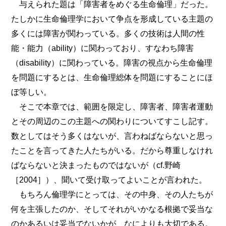
与えられた題は「障害者をめぐる生命倫理」だった。
たしかに生命倫理学において争点を形成している主題の
多くには障害が関わっている。多くの技術は人間の性
能・能力（ability）に関わっており、すなわち障害
（disability）に関わっている。障害の視点から生命倫理
を問題にするとは、生命倫理総体を問題にすることにほ
ぼ等しい。
そこで本章では、範囲を限定し、障害者、障害者運動
とその周辺のこの主題への関わりについてすこし記す。
数としてはそう多くはないが、言わねばならないと思っ
たことを言ってきた人たちがいる。だから尊重しなけれ
ばならないと決まったものではないが（cf.野崎
［2004］）、聞いて受け取ってよいことが言われた。
もちろん倫理学にとっては、その中身、その人たちが
何を主張したのか、そしてそれがいかなる根拠で妥当な
のかあるいは妥当でないかが、なによりも大切である。