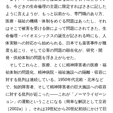
る。今どきの生命倫理の主題に限定すればさきに記した
ように言えようが、もっと以前から、専門職のあり方、
医療・福祉の機構・体制をめぐる問題はあったし、それ
はそこで被害を受ける側によって問題にされてきた。生
命倫理・バイオエシックスの誕生が記される時にも、人
体実験への対応から始められる。日本でも薬害事件が幾
度も起こり、そして公害の問題の顕在化が、研究・開
発・供給体制の問題を浮き上がらせた。
そしてこれらと、医療、とくに精神障害者の医療・福
祉体制の問題化、精神病院・福祉施設への隔離・収容に
対する批判は連続している。1950年代北欧・北米など
で、知的障害者、そして精神障害者の巨大施設への収容
に対する批判が起こった――これが「ノーマライゼーシ
ョン」の運動ということになる（簡単な解説として立岩
［2002a］）。それは19世紀から20世紀初頭にかけて巨