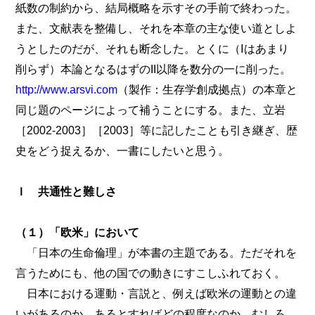
紙数の制約から、結局概略を示すその手前で終わった。
また、文献表を整備し、それを本章の主な使い道としよ
うとしたのだが、それも断念した。とくに（Ⅰはあまり
削らず）本論となるはずのII以降を数分の一に削った。
http://www.arsvi.com
（製作：生存学創成拠点）の本章と
同じ題のページによって補うことにする。また、立岩
［2002-2003］［2003］等に記したことも引き継ぎ、歴
史をどう捉えるか、一書にしたいと思う。
Ｉ 共通性と難しさ
（１）「欧米」において
「日本の生命倫理」が本書の主題である。ただそれを
言うためにも、他の国での動きにすこしふれておく。
日本における運動・言説と、例えば欧米の運動との違
いがあるのか、あるとすればどの程度なのか。むしろ、