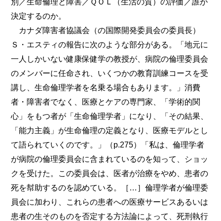
別／生命倫理と障害／ＱＯＬ（生活の質）の評価／誰が
決定するのか。
カナダ障害者協議会（の国際開発委員会の委員長）
Ｓ・エスティの報告に次のような部分がある。「地元に
一人しかいない健康保健学の教授が、病院の倫理委員会
のメンバーに任命され、いくつかの教育訓練コースを受
講し、生命倫理学者を名乗る場合もあります。」消費
者・障害者でなく、医療とケアの専門家、「学術的関
心」をもつ者が「生命倫理学者」になり、「その結果、
「能力主義」が生命倫理の定義となり、医療モデルとし
て語られていくのです。」（p.275）「私は、倫理学者
が病院の倫理委員会に含まれているのを知って、ショッ
クを受けた。この委員会は、医者が治療をやめ、患者の
死を幇助するのを認めている。［…］倫理学者が倫理委
員会に加わり、これらの患者への医療サービスあるいは
患者の生そのものを否定する方法論によって、死刑執行