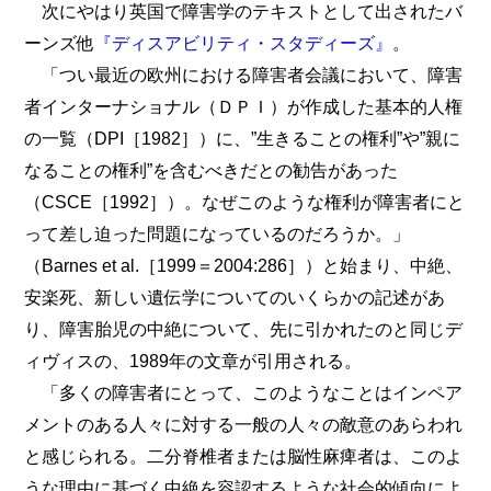
次にやはり英国で障害学のテキストとして出されたバ
ーンズ他
『ディスアビリティ・スタディーズ』
。
「つい最近の欧州における障害者会議において、障害
者インターナショナル（ＤＰＩ）が作成した基本的人権
の一覧（DPI［1982］）に、”生きることの権利”や”親に
なることの権利”を含むべきだとの勧告があった
（CSCE［1992］）。なぜこのような権利が障害者にと
って差し迫った問題になっているのだろうか。」
（Barnes et al.［1999＝2004:286］）と始まり、中絶、
安楽死、新しい遺伝学についてのいくらかの記述があ
り、障害胎児の中絶について、先に引かれたのと同じデ
ィヴィスの、1989年の文章が引用される。
「多くの障害者にとって、このようなことはインペア
メントのある人々に対する一般の人々の敵意のあらわれ
と感じられる。二分脊椎者または脳性麻痺者は、このよ
うな理由に基づく中絶を容認するような社会的傾向によ