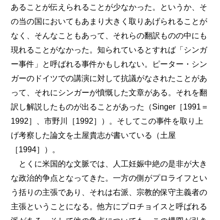
あることが伝えられることが少なかった。というか、そ
の当の国においてもあまり大きく取りあげられることが
なく、そんなこともあって、それらの翻訳ものの中にも
現れることがなかった。知られているとすれば「シンガ
ー事件」と呼ばれる事件かもしれない。ピーター・シン
ガーのドイツでの講演に対して抗議がなされたことがあ
って、それにシンガーが憤慨した文章がある。それを翻
訳し解説したものが出ることがあった（Singer［1991＝
1992］、市野川［1992］）。そしてこの事件を取り上
げ考察した論文を土屋貴志が書いている（土屋
［1994］）。
とくに米国的な文脈では、人工妊娠中絶の是非が大き
な政治的争点となってきた。一方の側がプロライフとい
う括りの主張であり、それは右派、宗教的保守主義者の
主張ということになる。他方にプロチョイスと呼ばれる