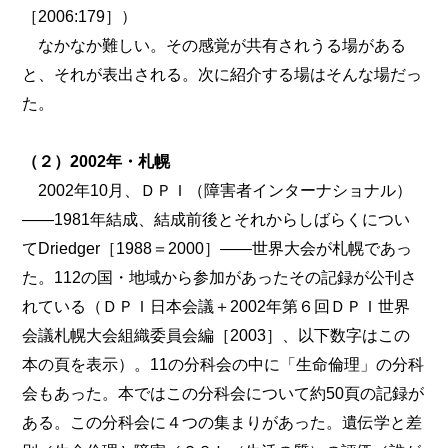
［2006:179］）
なかなか難しい。その感覚が共有されうる場がある
と、それが表出される。次に紹介する場はそんな場だっ
た。
（２）2002年・札幌
2002年10月、ＤＰＩ（障害者インターナショナル）
――1981年結成、結成前後とそれからしばらくについ
てDriedger［1988＝2000］――世界大会が札幌であっ
た。112の国・地域から参加があったその記録が公刊さ
れている（ＤＰＩ日本会議＋2002年第６回ＤＰＩ世界
会議札幌大会組織委員会編［2003］、以下数字はこの
本の頁を表示）。11の分科会の中に「生命倫理」の分科
会もあった。本ではこの分科会について約50頁の記録が
ある。この分科会に４つの集まりがあった。遺伝学と差