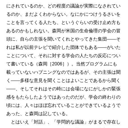
にされているのか、どの程度の議論が実際になされてい
るのか、まだよくわからない。なにかにつけうるさいを
ことを言ってくる人たち、というぐらいの受け止め方も
あるのかもしれない。森岡が米国の生命倫理の学会の冒
頭に、自らの主張を聞いてくれとやってきた集団――そ
れは私が以前テレビで紹介した団体でもある――がいた
ことについて、それに対する学会の人たちの反応につい
て書いている（森岡［2006］）。当然プログラムにも
載っていないハプニングなのではあるが、その主張は聞
く――多様な意見を聞くことはよいことであるから聞く
――、そしてそれはその時には会場になにがしかの緊張
感をもたらしたようではあったのだが、学会の終わりの
頃には、人々はほぼ忘れていることができているようで
あった、と森岡は記している。
とはいえ「対話」、「学問的な議論」がまるで存在し