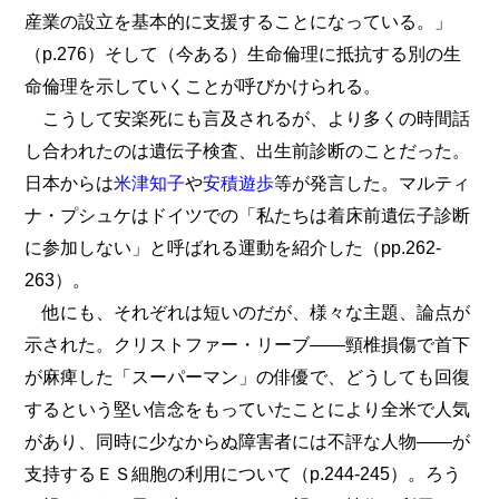
産業の設立を基本的に支援することになっている。」
（p.276）そして（今ある）生命倫理に抵抗する別の生
命倫理を示していくことが呼びかけられる。
こうして安楽死にも言及されるが、より多くの時間話
し合われたのは遺伝子検査、出生前診断のことだった。
日本からは
米津知子
や
安積遊歩
等が発言した。マルティ
ナ・プシュケはドイツでの「私たちは着床前遺伝子診断
に参加しない」と呼ばれる運動を紹介した（pp.262-
263）。
他にも、それぞれは短いのだが、様々な主題、論点が
示された。クリストファー・リーブ――頸椎損傷で首下
が麻痺した「スーパーマン」の俳優で、どうしても回復
するという堅い信念をもっていたことにより全米で人気
があり、同時に少なからぬ障害者には不評な人物――が
支持するＥＳ細胞の利用について（p.244-245）。ろう