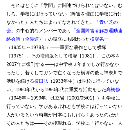
それはとくに「学問」に関連づけられてはいない。む
しろ、学校には行っていない（障害を理由に学校に行け
なかった）人たちによってなされてきた。
「青い芝の
会」
の中心的なメンバーであり
「全国障害者解放運動連
絡会議（全障連）」
の設立にも関わった
横塚晃一
（1935年～1978年）――重要な著作として横塚
［1975］、その増補版として横塚［1981］、この本を
2007年に復刊する――は中学校２年までしか行かなか
ったし、若くしてガンで亡くなった横塚の後も神奈川で
活動を続ける
横田弘
（1933年生）は学校に行っていな
い。1980年代から1990年代に重要な活動をした
高橋修
（1948年～1999年、cf.立岩［2001/05/01］）も学校に
行っていない。学があるけれども学校には行っていない
人がいるという時期が日本にもしばらくあったのだが、
その人たちは――その後現れる、学校に「行かない」人