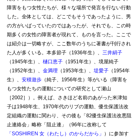
障害をもつ女性たちが、様々な場所で発言を行ない行動
した。全体としては、どこでもそうであったように、男
の方がいばっていたのではあったが、それでも、この時
期多くの女性の障害者が現れて、ものを言った。ここで
は紹介は一切略すが、ここ数年のうちに著書が刊行され
た人が多くいる。本多節子（1936年生）、
三井絹子
（1945年生）、
樋口恵子
（1951年生）、境屋純子
（1952年生）、
金満理
（1953年生）、
堤愛子
（1954年
生）、
安積遊歩
（純子、1956年生）等がいる（障害を
もつ女性たちの運動についての研究として瀬山
［2002］）。例えば、さきほど名前のあがった米津知
子は1948年生、1970年代のリブの運動、優生保護法改
定組織の運動に関わり、その後も「82優生保護法改悪阻
止連絡会」略称「阻止連」（96年に改称して
「SOSHIREN 女（わたし）のからだから」
）に参加す