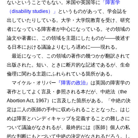
ないということでもない。米国や英国等に
「障害学
（disability studies）」
というものがあって、学会誌を
出していたりしている。大学・大学院教育を受け、研究
者になっている障害者が中心になっている。その領域の
論文や著書に、この領域を主題にしたものが――後述す
る日本における議論よりむしろ遅めに――現れる。
最近になって、この領域の著作の幾つかが翻訳されて
出版された。短い、ときに断片的な記述であるが、生命
倫理に関わる主題にふれられている箇所がある。
マイケル・オリバー
『障害の政治』
は英国の障害学の
著作としてよく言及・参照される本だが、中絶法（the
Abortion Act, 1967）に言及した箇所がある。「中絶の決
定は二人の医師の手中に収められることとなった。はじ
めは障害とハンディキャップを定義することの難しさに
ついて議論がなされるが、最終的には［医師］個人の私
的な判断にもとづいて中絶の決定がなされるだろう。し