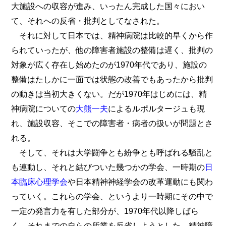
大施設への収容が進み、いったん完成した国々におい
て、それへの反省・批判としてなされた。
それに対して日本では、精神病院は比較的早くから作
られていったが、他の障害者施設の整備は遅く、批判の
対象が広く存在し始めたのが1970年代であり、施設の
整備はたしかに一面では状態の改善でもあったから批判
の動きは当初大きくない。だが1970年はじめには、精
神病院についての
大熊一夫
によるルポルタージュも現
れ、施設収容、そこでの障害者・病者の扱いが問題とさ
れる。
そして、それは大学闘争とも紛争とも呼ばれる騒乱と
も連動し、それと結びついた幾つかの学会、一時期の
日
本臨床心理学会
や日本精神神経学会の改革運動にも関わ
っていく。これらの学会、というより一時期にその中で
一定の発言力を有した部分が、1970年代以降しばら
く、それまでの自らの所業を反省しようとした。精神障