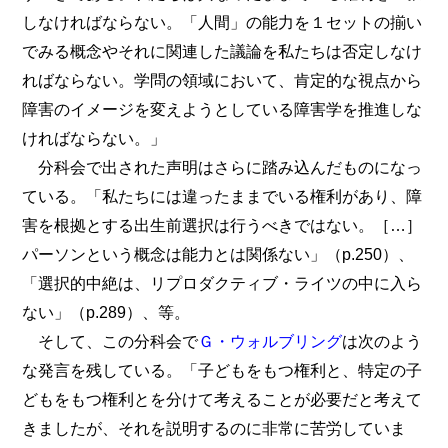
しなければならない。「人間」の能力を１セットの揃い
でみる概念やそれに関連した議論を私たちは否定しなけ
ればならない。学問の領域において、肯定的な視点から
障害のイメージを変えようとしている障害学を推進しな
ければならない。」
分科会で出された声明はさらに踏み込んだものになっ
ている。「私たちには違ったままでいる権利があり、障
害を根拠とする出生前選択は行うべきではない。［…］
パーソンという概念は能力とは関係ない」（p.250）、
「選択的中絶は、リプロダクティブ・ライツの中に入ら
ない」（p.289）、等。
そして、この分科会で
Ｇ・ウォルブリング
は次のよう
な発言を残している。「子どもをもつ権利と、特定の子
どもをもつ権利とを分けて考えることが必要だと考えて
きましたが、それを説明するのに非常に苦労していま