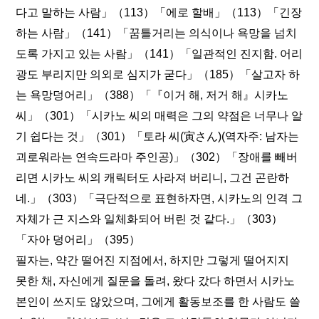
다고 말하는 사람」（113）「에로 할배」（113）「긴장
하는 사람」（141）「꿈틀거리는 의식이나 욕망을 넘치
도록 가지고 있는 사람」（141）「일관적인 진지함. 어리
광도 부리지만 의외로 심지가 굳다」（185）「살고자 하
는 욕망덩어리」（388）「『이거 해, 저거 해』시카노
씨」（301）「시카노 씨의 매력은 그의 약점은 너무나 알
기 쉽다는 것」（301）「토라 씨(寅さん)(역자주: 남자는
괴로워라는 연속드라마 주인공)」（302）「장애를 빼버
리면 시카노 씨의 캐릭터도 사라져 버리니, 그건 곤란하
네.」（303）「극단적으로 표현하자면, 시카노의 인격 그
자체가 근 지스와 일체화되어 버린 것 같다.」（303）
「자아 덩어리」（395）
필자는, 약간 떨어진 지점에서, 하지만 그렇게 떨어지지
못한 채, 자신에게 질문을 돌려, 왔다 갔다 하면서 시카노
본인이 쓰지도 않았으며, 그에게 활동보조를 한 사람도 쓸