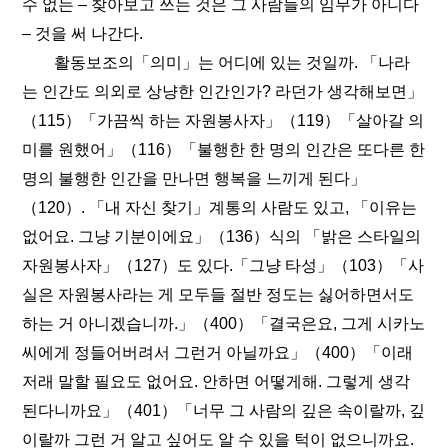
수 없는 – 찾아보고 쓰는 것은 그 사람들의 임무가 아니다
– 것을 써 나간다.
활동보조의「의미」는 어디에 있는 것일까. 「나라
는 인간도 의외로 상냥한 인간인가? 라던가 생각해보면」
（115）「가끔씩 하는 자원봉사자」（119）「살아갈 의
미를 원했어」（116）「불행한 한 명의 인간은 또다른 한
명의 불행한 인간을 만나면 행복을 느끼게 된다」
（120）. 「내 자신 찾기」계통의 사람도 있고, 「이유는
없어요. 그냥 기분이에요」（136）식의 「밝은 스타일의
자원봉사자」（127）도 있다.「그냥 타성」（103）「사
실은 자원봉사라는 게 모두들 절반 정도는 싫어하면서도
하는 거 아니겠습니까.」（400）「결국은요, 그게 시카노
씨에게 정들어버려서 그런거 아닐까요」（400）「이래
저래 말할 필요도 없어요. 안하면 어떻게해. 그렇게 생각
된다니까요」（401）「너무 그 사람의 깊은 속이랄까, 깊
이랄까 그런 거 알고 싶어도 알 수 있을 턱이 없으니까요.