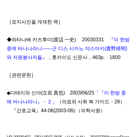
［표지사진을 게재한 책］
◆와타나베 카즈후미(渡辺 一史) 20030331
『이 한밤
중에 바나나라니――근 디스 시카노 야스아키(鹿野靖明)
와 자원봉사자들』
，홋카이도 신문사，463p. 1800
［관련문헌］
◆다테이와 신야(立岩 真也) 2003/06/25
「『이 한밤 중
에 바나나라니』・２」
（의료와 사회 북 가이드・28）
『간호교육』44-06(2003-06):（의학서원）