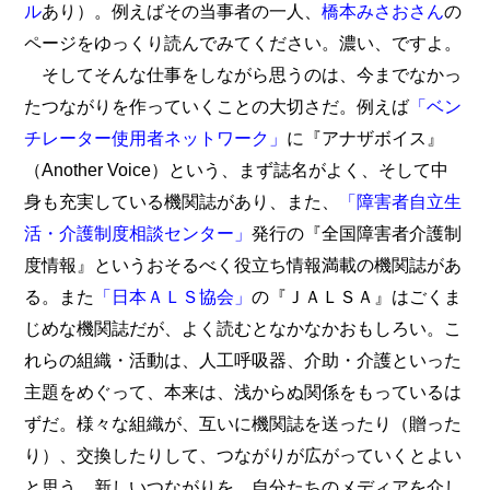
ル
あり）。例えばその当事者の一人、
橋本みさおさん
の
ページをゆっくり読んでみてください。濃い、ですよ。
そしてそんな仕事をしながら思うのは、今までなかっ
たつながりを作っていくことの大切さだ。例えば
「ベン
チレーター使用者ネットワーク」
に『アナザボイス』
（Another Voice）という、まず誌名がよく、そして中
身も充実している機関誌があり、また、
「障害者自立生
活・介護制度相談センター」
発行の『全国障害者介護制
度情報』というおそるべく役立ち情報満載の機関誌があ
る。また
「日本ＡＬＳ協会」
の『ＪＡＬＳＡ』はごくま
じめな機関誌だが、よく読むとなかなかおもしろい。こ
れらの組織・活動は、人工呼吸器、介助・介護といった
主題をめぐって、本来は、浅からぬ関係をもっているは
ずだ。様々な組織が、互いに機関誌を送ったり（贈った
り）、交換したりして、つながりが広がっていくとよい
と思う。新しいつながりを、自分たちのメディアを介し