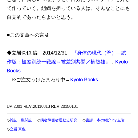
て作っていく。組織を担っている人は、そんなことにも
自覚的であったらよいと思う。
■この文章への言及
◆立岩真也 編 2014/12/31
『身体の現代（準）―試
作版：被差別統一戦線～被差別共闘／楠敏雄』
，
Kyoto
Books
※ご注文うけたまわり中→
Kyoto Books
UP:2001 REV:20110813 REV:20150101
◇
◇
◇
雑誌・機関誌
病者障害者運動史研究
書評・本の紹介 by 立岩
◇
立岩 真也