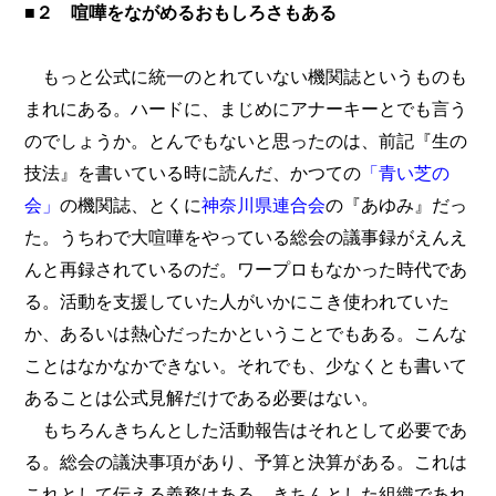
■２ 喧嘩をながめるおもしろさもある
もっと公式に統一のとれていない機関誌というものも
まれにある。ハードに、まじめにアナーキーとでも言う
のでしょうか。とんでもないと思ったのは、前記『生の
技法』を書いている時に読んだ、かつての
「青い芝の
会」
の機関誌、とくに
神奈川県連合会
の『あゆみ』だっ
た。うちわで大喧嘩をやっている総会の議事録がえんえ
んと再録されているのだ。ワープロもなかった時代であ
る。活動を支援していた人がいかにこき使われていた
か、あるいは熱心だったかということでもある。こんな
ことはなかなかできない。それでも、少なくとも書いて
あることは公式見解だけである必要はない。
もちろんきちんとした活動報告はそれとして必要であ
る。総会の議決事項があり、予算と決算がある。これは
これとして伝える義務はある。きちんとした組織であれ