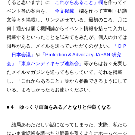
くると思います）に
「これからあること」欄
を作ってイ
ベント等の案内を、
「全文掲載」
欄を作って声明・抗議
文等々を掲載し、リンクさせている。最初のころ、月に
何十通かは届く機関誌からイベント情報を拾って入力し
掲載するといったことを試みてもみたが、個人の力では
限界がある。メイルを送っていただくのがよい。
「ＤＰ
Ｉ日本会議」
や
「Protection & Advocacy JAPAN 研究
会」
「東京ハンディキャブ連絡会」
等からは各々充実し
たメイルマガジンを送ってもらっていて、それを掲載
し、「これからあること」等から参照できるようにして
いる。よろしかったらお使いください。
■４ ゆっくり画面をみる／となりと仲良くなる
結局あわただしい話になってしまった。実際、私たち
はいま電話帳を調べたり辞書を引くようにホームページ