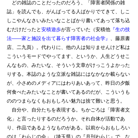
どの雑誌のことだったのだろう、「障害者関係の雑
誌」を読んでも、がんばってる人ばかりでてきて、しこ
しこやんなさいみたいなことばかり書いてあって落ち込
むだけだったと
安積遊歩
が言っていた（安積他
『生の技
法――家と施設を出て暮らす障害者の社会学』
、藤原書
店、二九頁）。代わりに、他の人は知りませんけど私は
こういうモードでやってます、というか、人生どうせこ
んなもの、みたいな、そういう文章がけっこうよかった
りする。本誌のような立派な雑誌にはなかなか載らない
が、小さめのメディアにはわりあいあって、昨日の夕飯
何食べたみたいなことが書いてあるのだが、こういうも
ののつまらなくもおもしろい魅力は捨て難いと思う。
自分や、自分たちを表現する。ちかごろは「障害者文
化」と言ったりするのだろうか。それ自体が活動であ
り、作品であるようなものがある。以前からおもしろい
のは「わらじの会」（埼玉県）の『月刊わらじ』で、な