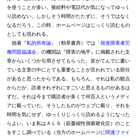
を使うことが多い。接続料や電話代が気になってゆっく
り読めない。しかしそう時間がたたずに、そうではなく
なるだろう。この時、ホームページはじっくり読むもの
としても現われる。
拙著
『私的所有論』
（勁草書房）では
「視覚障害者労
働問題協議会」
の機関誌『障害の地平』に掲載された文
章からいくつか引用させてもらった。皆がてんでに書い
ている文章の中にとても重要なことが言われている部分
があると思ったからである。もちろん、それは私の観点
からだが、読者それぞれにすごいと思えるものがあるは
ずだ。それは今まで購読者が多くて何百人というメディ
アに載っていた。そうしたものがウェブに載り、それを
時間を気にせず、ゆっくりじっくり読めるようになった
らよい。いま私はＡＬＳ（筋萎縮性側索硬化症）のこと
をすこし調べている（当方のホームページに
関連ファイ