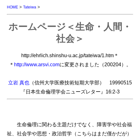
>
>
HOME
Tateiwa
ホームページ＜生命・人間・
社会＞
http://ehrlich.shinshu-u.ac.jp/tateiwa/1.htm＊
＊
http://www.arsvi.com
に変更されました（200204）。
立岩 真也
（信州大学医療技術短期大学部） 19990515
『日本生命倫理学会ニューズレター』16:2-3
生命倫理に関わる主題だけでなく、障害学や社会福
祉、社会学や思想・政治哲学（こちらはまだ僅かだが）