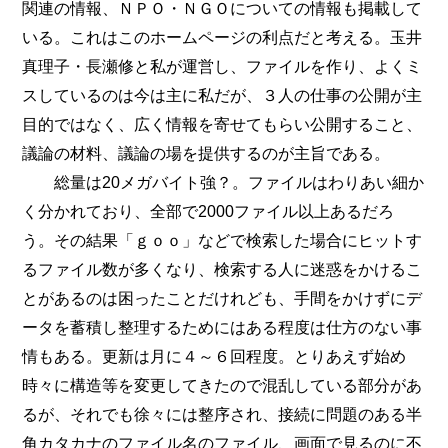
関連の情報、ＮＰＯ・ＮＧＯについての情報も掲載して
いる。これはこのホームページの利点だと考える。玉井
真理子・長瀬修と私が運営し、ファイルを作り、よくミ
スしているのは今は主に私だが、３人の仕事の公開が主
目的ではなく、広く情報を寄せてもらい公開すること、
議論の材料、議論の場を提供するのが主旨である。
総量は20メガバイト強？。ファイルはわりあい細か
く分かれており、全部で2000ファイル以上あるだろ
う。その結果「ｇｏｏ」などで検索した場合にヒットす
るファイル数が多くなり、検索する人に迷惑をかけるこ
とがあるのは困ったことだけれども、手間をかけずにデ
ータを蓄積し整理するためにはある程度は仕方のない事
情もある。更新は月に４～６回程度。とりあえず始め
時々に構造等を変更してきたので混乱している部分があ
るが、それでも徐々には整序され、接続に問題のある半
角カタカナのファイル名のファイル、画面で見るのに不