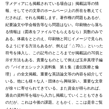
字メディアにも掲載されている場合は）掲載誌等の情
報、そしてその文章のホームページ上の所在を教えてく
だされば、それも掲載します。著作権の問題もあるが、
紀要論文や学会報告等なら問題はない。印刷物から落ち
る情報は（図表をファイルでもらえるなら）頁数のみで
ある。体裁をととのえ、印刷物と同じイメージで見られ
るようにする方法もあるが、例えば「△70△」といった
符号を挿入し、この記号のところまでが掲載誌の70頁と
示す方法もある。貴重なものとして例えば玉井真理子編
の『バイオエシックス資料集 第１集［遺伝医療と倫
理］』の全文掲載。重要な英語論文等の内容を紹介して
いる。他にも様々な人・団体から興味深い、重要な文章
が徐々に寄せられてきている。また資金が得られれば、
過去の資料等を端から入力し掲載していくこともできる
のだが、これは今後の課題。ともかく、ここは是非ご覧