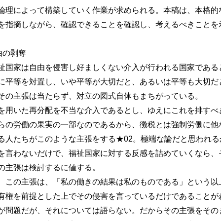
論理によって構築していく作業が求められる。本稿は、本格的
を指摘しながら、確認できることを確認し、考えるべきことを示
由の剥奪
国家は自由を侵害し好ましくない介入が行われる国家である
に平等を対置し、いや平等が大切だと、あるいは平等も大切だ
その主張は当たらず、対立の図式自体もまちがっている。
用いた再分配を不当な介入であるとし、ゆえにこれを排すべ
らの労働の果実の一部なのであるから、徴税とは強制労働に他
る人たちがこのような主張をする★02。極端な論だと思われる
を言わないだけで、福祉国家に対する反感を詰めていくなら、
の主張は検討するに値する。
この主張は、「私の働きの結果は私のものである」という以
有権を前提とした上でその侵害を言っているだけであることが
が問題だが、それについては語らない。だからその主張をその