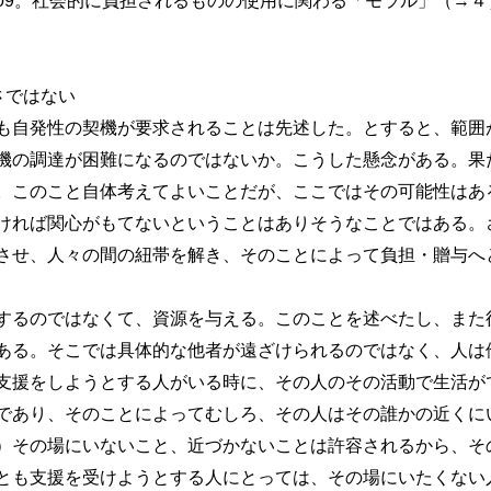
09。社会的に負担されるものの使用に関わる「モラル」（→４
さではない
自発性の契機が要求されることは先述した。とすると、範囲
機の調達が困難になるのではないか。こうした懸念がある。果
。このこと自体考えてよいことだが、ここではその可能性はあ
ければ関心がもてないということはありそうなことではある。
させ、人々の間の紐帯を解き、そのことによって負担・贈与へ
るのではなくて、資源を与える。このことを述べたし、また
ある。そこでは具体的な他者が遠ざけられるのではなく、人は
支援をしようとする人がいる時に、その人のその活動で生活が
であり、そのことによってむしろ、その人はその誰かの近くに
）その場にいないこと、近づかないことは許容されるから、そ
とも支援を受けようとする人にとっては、その場にいたくない