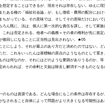
を想定することはできるが、現在それは存在しない。ゆえに現
またある種の「福祉社会論」が、もし徴収・費用の配分におけ
まちがっている。その意味では、そしてその意味だけにおいて
ちろん既に、法は、個人に第一次的な責任を課し、そして家族
、これは否定される。他者への義務＝その者の権利が先に規定
が後回しになることに正当性は見出されない。★05
とにしよう。それが最上のあり方だと決めたのではない。ど
ただ、これをいったんは座標軸の原点のようなものとして置き
ものは何なのか、それにはどのような要因がありうるのか、等
定められれば、その余剰と欠如は除去し解消すべきものとなる
のものは資源である。どんな場合にもこの条件は存在するが
がなされること自体によって問題がより大きくなる可能性はある