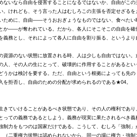
めないなら自由を侵害することになるではないか、自由がこの
い。けれども、そう言った人はむしろこの主張を否定せざるを
いために、自由――そうおおぎょうなものではない、食べたい
とか――が奪われている。だから、各人にそこそこの自由を確
を義務とし、それによって各人に自由を割り振る、というより
資源のない状態に放置される時、人は少しも自由ではない。
の人、その人の生にとって、破壊的に作用することがあるとい
どうかは検討を要する。ただ、自由という根拠によっても先の
入を拒否し、自由のための分配が求められるのである★04。
きていけることがあるべき状態であり、その人の権利であり
とっての義務であるとしよう。義務が現実に果たされるべき義
強制力をもつのは国家だけである。こうして、むしろ「強制」
。（二重権力状態は認められないから、同一の場に権力・強制