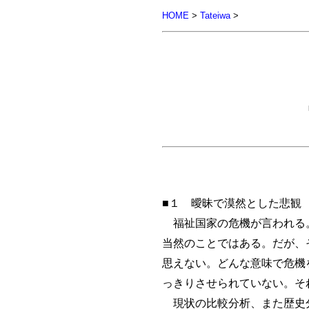
HOME
>
Tateiwa
>
■１ 曖昧で漠然とした悲観
福祉国家の危機が言われる。
当然のことではある。だが、
思えない。どんな意味で危機
っきりさせられていない。そ
現状の比較分析、また歴史分