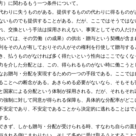
方）に関わるもう一つ条件について。
わりに失うものがある。提供するものの代わりに得るものが
ないものでも提供することがある。だが、ここではそうではな
れ、交換という手法は採用されえない。事実としてその人だけ
おいては、その労働（の成果）の供出・贈与という契機が含ま
利をその人が有しておりその人がその権利を行使して贈与すると
き、払うものがなければ多く得たいという性向はここでなくな
を介した分配とは、この、得られるものがない時に働こうと
なお贈与・分配を実現するための一つの手段である。ここでは
ることへの断念がある。あきらめる必要がないなら、そもそも
と国家による分配という体制が採用される。だが、それもそれ
の強制に対して同意が得られる保障も、具体的な分配率がどこ
不安定であり、不安定であることから決定的に逃れることはでき
する。
きず、しかも贈与・分配が受けられる時、すなわち自らの直
与される側にまわりたい、そして多めに受け取ろうとすること