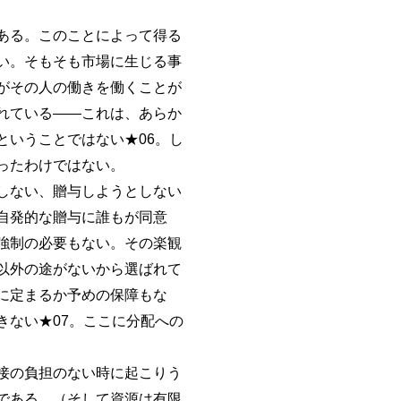
ある。このことによって得る
い。そもそも市場に生じる事
がその人の働きを働くことが
れている――これは、あらか
いうことではない★06。し
ったわけではない。
しない、贈与しようとしない
自発的な贈与に誰もが同意
強制の必要もない。その楽観
以外の途がないから選ばれて
に定まるか予めの保障もな
ない★07。ここに分配への
接の負担のない時に起こりう
である。（そして資源は有限