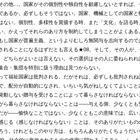
その他…。国家がその個別性や独自性を顧慮しないとすれば、
であるか。必ずしもそうではない。国家、機械としての国家と
はない。個別性、多様性を賞揚する時、また「文化」を語る時
い、かえってそれらのあり方を制約してしまうことがよくある
もし国家が普遍主義、というよりむしろ無関与を志向するので
されることになるはずだとも言える★08。そして、その人が、
。どちらがよいとは言えない。その選択はその人に委ねられれ
集合・集団を特別に扱う理由は見つからない。
て福祉国家は批判される。だがそれは、必ずしも批判されね
で、配分が自動的になされ、いちいち気がねしなくてよいこと
発動しない贈与を受けることによって暮らさなければならない
がら暮らさなければならないことは――与える側、少なくとも
だが――愉快なことではない。少なくともこの意味では、広い
感じる（感じなければならない）ことは、そのありがたいもの
ろう。けれどもこのやり方は、もちろんありがたくちょうだい