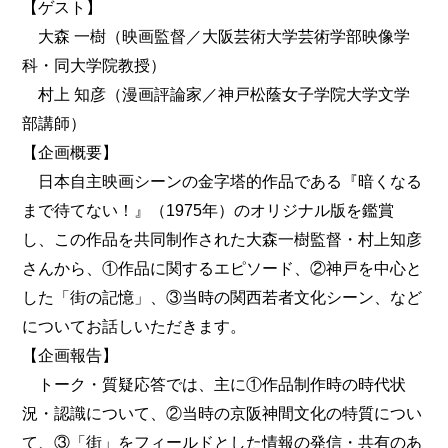
【ゲスト】
大森 一樹（映画監督／大阪芸術大学芸術学部映像学
科・同大学院教授）
村上 知彦（漫画評論家／神戸松蔭女子学院大学文学
部講師）
【企画概要】
日本自主映画シーンの金字塔的作品である『暗くなる
まで待てない！』（1975年）のオリジナル版を鑑賞
し、この作品を共同制作された大森一樹監督・村上知彦
さんから、①作品に関するエピソード、②神戸を中心と
した「街の記憶」、③当時の関西若者文化シーン、など
についてお話しいただきます。
【企画報告】
トーク・質疑応答では、主に①作品制作時の時代状
況・認識について、②当時の京阪神間文化の特質につい
て、③「街」をフィールドとした情報の発信・共有のあ