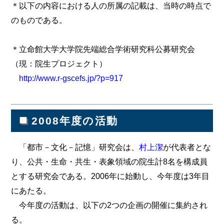
＊以下の内容における人の所属の記載は、当時の時点で
のものである。
＊立命館大学大学院先端総合学術研究科公募研究会
（現：院生プロジェクト）
http://www.r-gscefs.jp/?p=917
■
2008年度の活動
「都市－文化－記憶」研究会は、
村上潔
が代表者とな
り、公共・生命・共生・表象領域の院生計8名を構成員
とする研究会である。2006年に始動し、今年度は3年目
にあたる。
今年度の活動は、以下の2つの企画の開催に集約され
る。