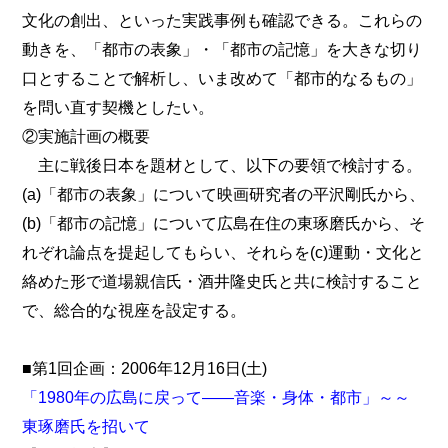
文化の創出、といった実践事例も確認できる。これらの
動きを、「都市の表象」・「都市の記憶」を大きな切り
口とすることで解析し、いま改めて「都市的なるもの」
を問い直す契機としたい。
②実施計画の概要
主に戦後日本を題材として、以下の要領で検討する。
(a)「都市の表象」について映画研究者の平沢剛氏から、
(b)「都市の記憶」について広島在住の東琢磨氏から、そ
れぞれ論点を提起してもらい、それらを(c)運動・文化と
絡めた形で道場親信氏・酒井隆史氏と共に検討すること
で、総合的な視座を設定する。
■第1回企画：2006年12月16日(土)
「1980年の広島に戻って――音楽・身体・都市」～～
東琢磨氏を招いて