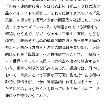
『略称・連続射殺魔』をはじめ若松（孝二）プロの諸作
品をハイライトで鑑賞し、それらに刻印されている「風
景論」を導き出す描写／表象の問題系を確認した。その
後、ドゥルーズ『シネマ2』で展開されている諸概念を
確認したうえで、ジガ・ヴェルトフ集団『東風』などを
鑑賞し、映画そのものの構造的問題系と第三世界人民の
視点へと向かう方向性との間の関係軸を見い出し、最終
的にそれを「風景論」へと再接続することで、＜映画＞
＝＜世界＞そして＜人民＞への視点を改めて模索すると
いう、極めて刺激的な試みであった。議論では、日本に
おいて「風景」という言葉が不可避に抱え持つある種の
独特な叙情性が、いかに運動論的に作用し得るのか、ま
た逆にどのような危うさを持っているのかについて、活
発に意見交換がなされた。