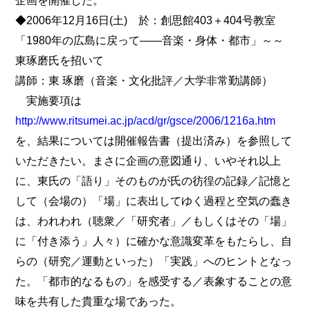
企画を開催した。
◆2006年12月16日(土) 於：創思館403＋404号教室
「1980年の広島に戻って――音楽・身体・都市」～～
東琢磨氏を招いて
講師：東 琢磨（音楽・文化批評／大学非常勤講師）
実施要項は
http://www.ritsumei.ac.jp/acd/gr/gsce/2006/1216a.htm
を、結果については開催報告書（提出済み）を参照して
いただきたい。まさに企画の意図通り、いやそれ以上
に、東氏の「語り」そのものが氏の彷徨の記録／記憶と
して（会場の）「場」に表出してゆく過程と空気の蠢き
は、われわれ（聴衆／「研究者」／もしくはその「場」
に「付き添う」人々）に確かな意識変革をもたらし、自
らの（研究／運動といった）「実践」へのヒントとなっ
た。「都市的なるもの」を感受する／表象することの意
味を共有した貴重な場であった。