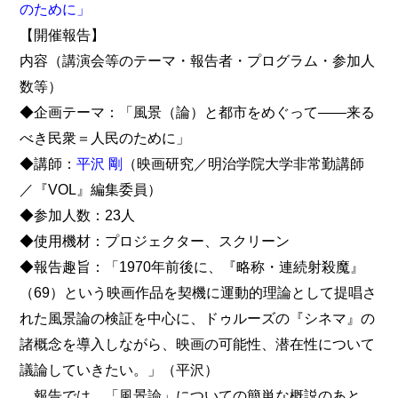
のために」
【開催報告】
内容（講演会等のテーマ・報告者・プログラム・参加人
数等）
◆企画テーマ：「風景（論）と都市をめぐって――来る
べき民衆＝人民のために」
◆講師：
平沢 剛
（映画研究／明治学院大学非常勤講師
／『VOL』編集委員）
◆参加人数：23人
◆使用機材：プロジェクター、スクリーン
◆報告趣旨：「1970年前後に、『略称・連続射殺魔』
（69）という映画作品を契機に運動的理論として提唱さ
れた風景論の検証を中心に、ドゥルーズの『シネマ』の
諸概念を導入しながら、映画の可能性、潜在性について
議論していきたい。」（平沢）
報告では、「風景論」についての簡単な概説のあと、