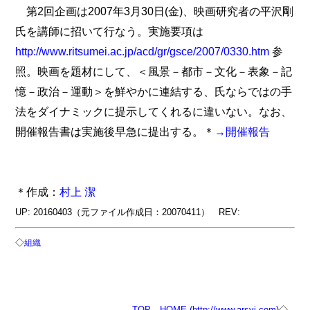
第2回企画は2007年3月30日(金)、映画研究者の平沢剛
氏を講師に招いて行なう。実施要項は
http://www.ritsumei.ac.jp/acd/gr/gsce/2007/0330.htm
参
照。映画を題材にして、＜風景－都市－文化－表象－記
憶－政治－運動＞を鮮やかに連結する、氏ならではの手
法をダイナミックに提示してくれるに違いない。なお、
開催報告書は実施後早急に提出する。＊
→開催報告
＊作成：
村上 潔
UP: 20160403（元ファイル作成日：20070411） REV:
◇
組織
TOP
HOME (http://www.arsvi.com)
◇