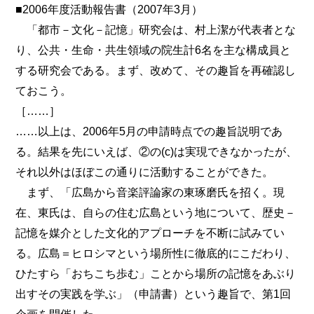
■2006年度活動報告書（2007年3月）
「都市－文化－記憶」研究会は、村上潔が代表者とな
り、公共・生命・共生領域の院生計6名を主な構成員と
する研究会である。まず、改めて、その趣旨を再確認し
ておこう。
［……］
……以上は、2006年5月の申請時点での趣旨説明であ
る。結果を先にいえば、②の(c)は実現できなかったが、
それ以外はほぼこの通りに活動することができた。
まず、「広島から音楽評論家の東琢磨氏を招く。現
在、東氏は、自らの住む広島という地について、歴史－
記憶を媒介とした文化的アプローチを不断に試みてい
る。広島＝ヒロシマという場所性に徹底的にこだわり、
ひたすら「おちこち歩む」ことから場所の記憶をあぶり
出すその実践を学ぶ」（申請書）という趣旨で、第1回