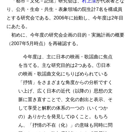
「都市－文化－記憶」研究会は、
村上潔
が代表者とな
り、公共・生命・共生・表象領域の院生計7名を構成員
とする研究会である。2006年に始動し、今年度は2年目
にあたる。
初めに、今年度の研究会企画の目的・実施計画の概要
（2007年5月時点）を再確認する。
今年度は、主に日本の映画・歌謡曲に焦点
を当てる。主な研究目的は2つある。①日本
の映画・歌謡曲文化にちりばめられている
「抒情」をさまざまな角度からの分析ですく
い上げ、広く日本の近代（以降の）思想の文
脈に置き直すことで、文化の創出と表示、そ
して享受と解釈の体系の一つの（いくつか
の）ありかたを発見してゆくこと。もちろ
ん、「抒情の不在（化）」の意味も同時に問