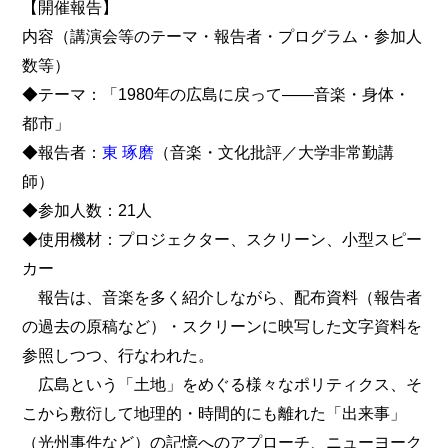
【開催報告】
内容（講演会等のテーマ・報告者・プログラム・参加人
数等）
◆テーマ：「1980年の広島に戻って――音楽・身体・
都市」
◆報告者：
東 琢磨
（音楽・文化批評／大学非常勤講
師）
◆参加人数：21人
◆使用機材：プロジェクター、スクリーン、小型スピー
カー
報告は、音楽を多く紹介しながら、配布資料（報告者
の過去の原稿など）・スクリーンに映写した文字資料を
参照しつつ、行なわれた。
広島という「土地」をめぐる様々なポリティクス、そ
こから敷衍して地理的・時間的にも離れた「出来事」
（光州事件など）の記憶へのアプローチ、ニューヨーク