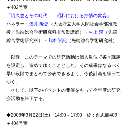
＋402号室
「阿久悠とその時代――昭和における抒情の変容」
パネラー：
酒井 隆史
（大阪府立大学人間社会学部准教
授／先端総合学術研究科非常勤講師）・
村上 潔
（先端
総合学術研究科）・
山本 崇記
（先端総合学術研究科）
以降、このテーマでの研究活動は個人単位で各々課題
を設定し、進めてゆくこととした。その成果はなるべく
早い段階でまとめて公表できるよう、今後計画を練って
ゆく。
そして、以下のイベントの開催をもって今年度の研究
会活動を終了する。
◆2008年3月22日(土) 14:00～17:00 於：創思館403
＋404号室