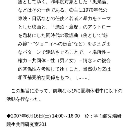
題としてゆく。昨年度対象とした「風景論」
などはその一例である。②主に1970年代の
東映・日活などの任侠／若者／暴力をテーマ
とした映画と、「漂泊・遍歴」のアウトロー
を題材にした同時代の歌謡曲（例として“怨
み節”・“ジョニィへの伝言”など）をさまざま
なパターンで連結させることで、＜場所性－
権力－共同体－性（男／女）－情念＞の複合
的関係性を考察してゆくこと。当然①と②は
相互補完的な関係をもつ。［……］
この趣旨に沿って、前期ならびに夏期休暇中に以下の
活動を行なった。
◆2007年6月16日(土) 14:00～16:00 於：学而館先端研
院生共同研究室201