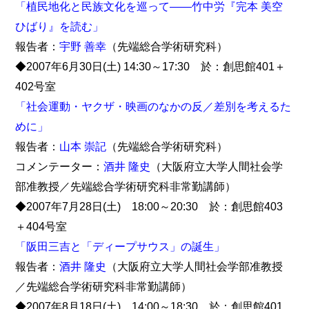
「植民地化と民族文化を巡って――竹中労『完本 美空
ひばり』を読む」
報告者：
宇野 善幸
（先端総合学術研究科）
◆2007年6月30日(土) 14:30～17:30 於：創思館401＋
402号室
「社会運動・ヤクザ・映画のなかの反／差別を考えるた
めに」
報告者：
山本 崇記
（先端総合学術研究科）
コメンテーター：
酒井 隆史
（大阪府立大学人間社会学
部准教授／先端総合学術研究科非常勤講師）
◆2007年7月28日(土) 18:00～20:30 於：創思館403
＋404号室
「阪田三吉と「ディープサウス」の誕生」
報告者：
酒井 隆史
（大阪府立大学人間社会学部准教授
／先端総合学術研究科非常勤講師）
◆2007年8月18日(土) 14:00～18:30 於：創思館401