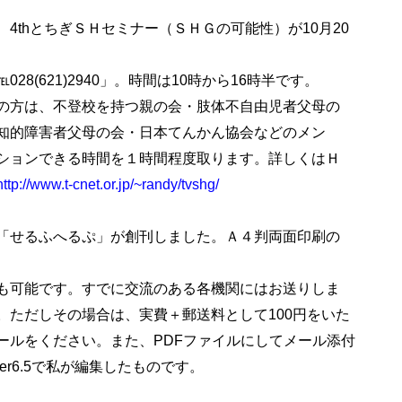
4thとちぎＳＨセミナー（ＳＨＧの可能性）が10月20
8(621)2940」。時間は10時から16時半です。
の方は、不登校を持つ親の会・肢体不自由児者父母の
知的障害者父母の会・日本てんかん協会などのメン
ションできる時間を１時間程度取ります。詳しくはＨ
http://www.t-cnet.or.jp/~randy/tvshg/
「せるふへるぷ」が創刊しました。Ａ４判両面印刷の
も可能です。すでに交流のある各機関にはお送りしま
。ただしその場合は、実費＋郵送料として100円をいた
ールをください。また、PDFファイルにしてメール添付
er6.5で私が編集したものです。