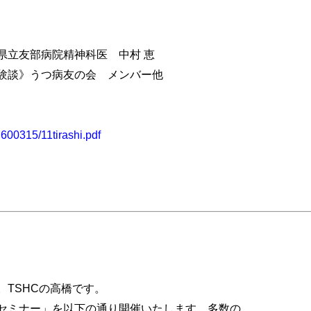
）
県立友部病院精神科医 中村 恵
験談》うつ病友の会 メンバー他
i600315/11tirashi.pdf
TSHCの高橋です。
セミナー」を以下の通り開催いたします。多数の