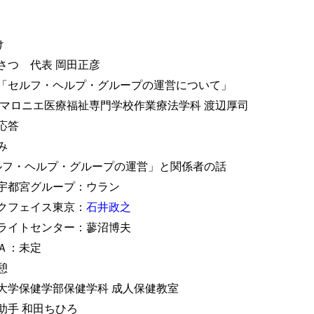
け
さつ 代表 岡田正彦
義「セルフ・ヘルプ・グループの運営について」
福祉専門学校作業療法学科 渡辺厚司
応答
み
ルフ・ヘルプ・グループの運営」と関係者の話
Ａ宇都宮グループ：ウラン
イス東京：
石井政之
ター：蓼沼博夫
未定
憩
大学保健学部保健学科 成人保健教室
ちひろ