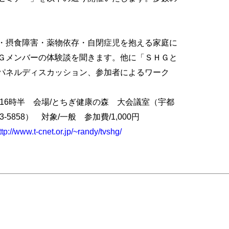
・摂食障害・薬物依存・自閉症児を抱える家庭に
Ｇメンバーの体験談を聞きます。他に「ＳＨＧと
パネルディスカッション、参加者によるワーク
時～16時半 会場/とちぎ健康の森 大会議室（宇都
23-5858） 対象/一般 参加費/1,000円
ttp://www.t-cnet.or.jp/~randy/tvshg/