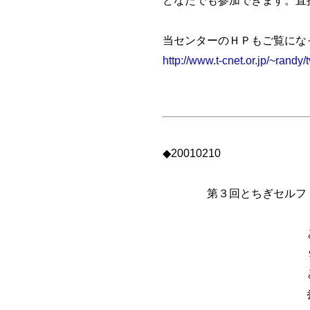
当センターのＨＰもご覧にな
http://www.t-cnet.or.jp/~randy/
◆20010210
第３回とちぎセルフ・
と き：平成13
９：３０～
ところ：とちぎ
参加費：５