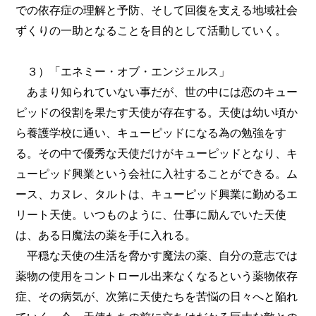
での依存症の理解と予防、そして回復を支える地域社会
ずくりの一助となることを目的として活動していく。
３）「エネミー・オブ・エンジェルス」
あまり知られていない事だが、世の中には恋のキュー
ピッドの役割を果たす天使が存在する。天使は幼い頃か
ら養護学校に通い、キューピッドになる為の勉強をす
る。その中で優秀な天使だけがキューピッドとなり、キ
ューピッド興業という会社に入社することができる。ム
ース、カヌレ、タルトは、キューピッド興業に勤めるエ
リート天使。いつものように、仕事に励んでいた天使
は、ある日魔法の薬を手に入れる。
平穏な天使の生活を脅かす魔法の薬、自分の意志では
薬物の使用をコントロール出来なくなるという薬物依存
症、その病気が、次第に天使たちを苦悩の日々へと陥れ