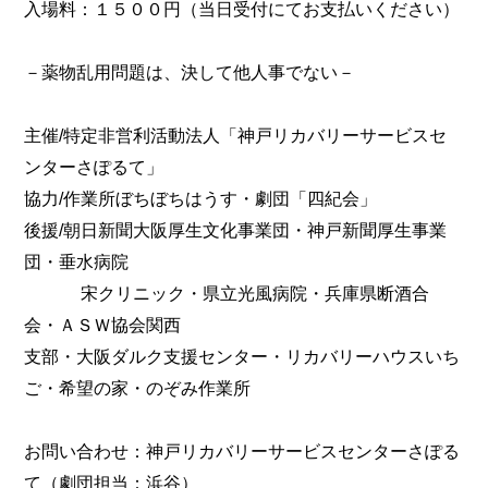
入場料：１５００円（当日受付にてお支払いください）
－薬物乱用問題は、決して他人事でない－
主催/特定非営利活動法人「神戸リカバリーサービスセ
ンターさぽるて」
協力/作業所ぼちぼちはうす・劇団「四紀会」
後援/朝日新聞大阪厚生文化事業団・神戸新聞厚生事業
団・垂水病院
宋クリニック・県立光風病院・兵庫県断酒合
会・ＡＳＷ協会関西
支部・大阪ダルク支援センター・リカバリーハウスいち
ご・希望の家・のぞみ作業所
お問い合わせ：神戸リカバリーサービスセンターさぽる
て（劇団担当：浜谷）