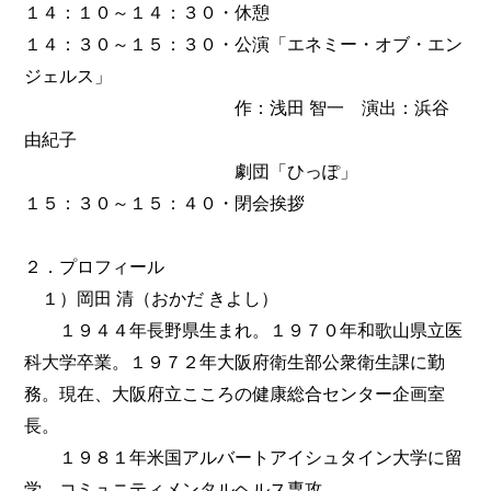
１４：１０～１４：３０・休憩
１４：３０～１５：３０・公演「エネミー・オブ・エン
ジェルス」
作：浅田 智一 演出：浜谷
由紀子
劇団「ひっぽ」
１５：３０～１５：４０・閉会挨拶
２．プロフィール
１）岡田 清（おかだ きよし）
１９４４年長野県生まれ。１９７０年和歌山県立医
科大学卒業。１９７２年大阪府衛生部公衆衛生課に勤
務。現在、大阪府立こころの健康総合センター企画室
長。
１９８１年米国アルバートアイシュタイン大学に留
学。コミュニティメンタルヘルス専攻。