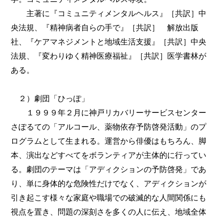
主著に『コミュニティメンタルヘルス』［共訳］中
央法規、『精神病者自らの手で』［共訳］ 解放出版
社、『ケアマネジメントと地域生活支援』［共訳］中央
法規、『変わりゆく精神医療福祉』［共訳］医学書林が
ある。
２）劇団「ひっぽ」
１９９９年２月に神戸リカバリーサービスセンター
さぽるての「アルコール、薬物依存予防啓発活動」のプ
ログラムとして生まれる。運営から俳優はもちろん、脚
本、演出などすべてをボランティアが主体的に行ってい
る。劇団のテーマは「アディクションの予防啓発」であ
り、単に身体的な危険性だけでなく、アディクションが
引き起こす様々な家庭や職場での破滅的な人間関係にも
視点を置き、問題の深刻さを多くの人に伝え、地域全体