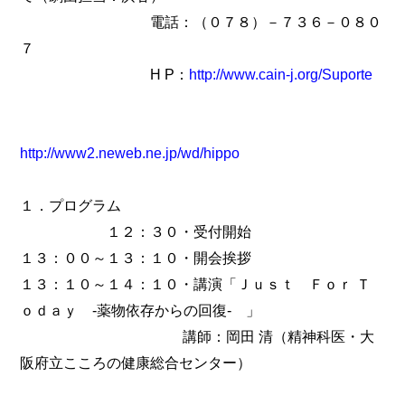
電話：（０７８）－７３６－０８０
７
H P：
http://www.cain-j.org/Suporte
http://www2.neweb.ne.jp/wd/hippo
１．プログラム
１２：３０・受付開始
１３：００～１３：１０・開会挨拶
１３：１０～１４：１０・講演「Ｊｕｓｔ Ｆｏｒ Ｔ
ｏｄａｙ -薬物依存からの回復- 」
講師：岡田 清（精神科医・大
阪府立こころの健康総合センター）