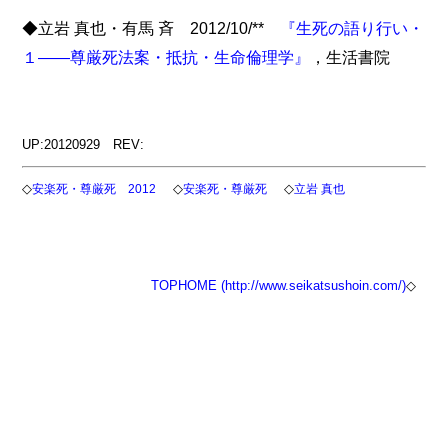
◆立岩 真也・有馬 斉 2012/10/**
『生死の語り行い・
１――尊厳死法案・抵抗・生命倫理学』
，生活書院
UP:20120929 REV:
◇
◇
◇
安楽死・尊厳死 2012
安楽死・尊厳死
立岩 真也
TOP
HOME (http://www.seikatsushoin.com/)
◇