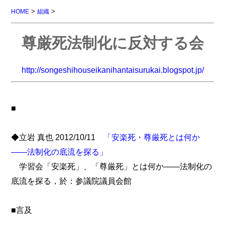
>
>
HOME
組織
尊厳死法制化に反対する会
http://songeshihouseikanihantaisurukai.blogspot.jp/
■
◆立岩 真也 2012/10/11
「安楽死・尊厳死とは何か
――法制化の底流を探る」
学習会「安楽死」、「尊厳死」とは何か――法制化の
底流を探る，於：参議院議員会館
■言及