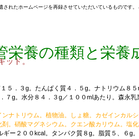
遺されたホームページを再録させていただいているものです。
管栄養の種類と栄養
キッド。
質１５．３g。たんぱく質４．５g。ナトリウム８５
．７g。水分８４．３g／１００mlあたり。森永乳業
ンナトリウム。植物油。しょ糖。カゼインカルシ
化剤。硝酸マグネシウム。クエン酸カリウム。塩化
ルギー２００kcal。タンパク質８g。脂質５、６g