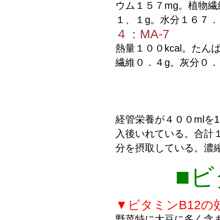
ウム１５７mg。植物繊
１、１g。水分１６７．
４：MA-7
熱量１００kcal。た
繊維０．４g。灰分０．
経管栄養が４００mlを
入後いれている。合計１
分を摂取している。濃縮
■ビ
▼ビタミンB12の
野菜特に大豆に多く含ま