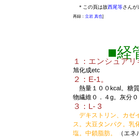
＊この頁は故
西尾等
さんが
再録：
立岩 真也
]
■経
１：エンシュアリ
旭化成etc
２：E-1。
熱量１００kcal。糖
物繊維０．４g。灰分０
３：L- 3
デキストリン、カゼイ
ス。大豆タンパク。乳
塩。中鎖脂肪。
（エネ