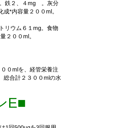
。鉄２、４mg 。灰分
成*内容量２００ml。
ナトリウム６１mg。食物
量２００ml。
４００mlを、経管栄養注
。総合計２３００mlの水
ンE■
回500μgを3回服用