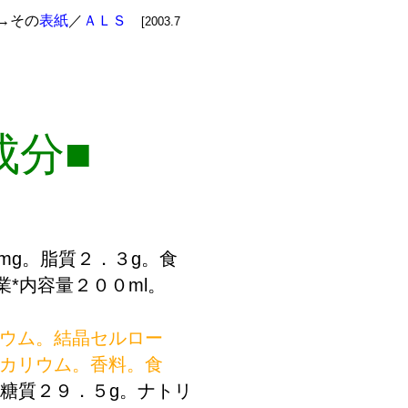
→その
表紙
／
ＡＬＳ
[2003.7
成分■
mg。脂質２．３g。食
*内容量２００ml。
ウム。結晶セルロー
カリウム。香料。食
。糖質２９．５g。ナトリ