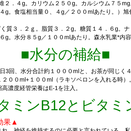
維２．４g。カリウム２５０g。カルシウム７５mg
４g。食塩相当量０、４g／２００mlあたり。）旭化
んぱく質３．２ｇ。脂質３．２g。糖質１４．６g。
６g。水分８５g／１００mlあたり。森永乳業*内容
■水分の補給■
1日3回、水分合計約１０００mlと、お茶が同じく
２００ml+１００ml（ラキソベロンを入れる時）
高濃度経管栄養はE-1を注入。
タミンB12とビタミ
効果▲
れ、神経を維持するのに必要と言われている。私は1