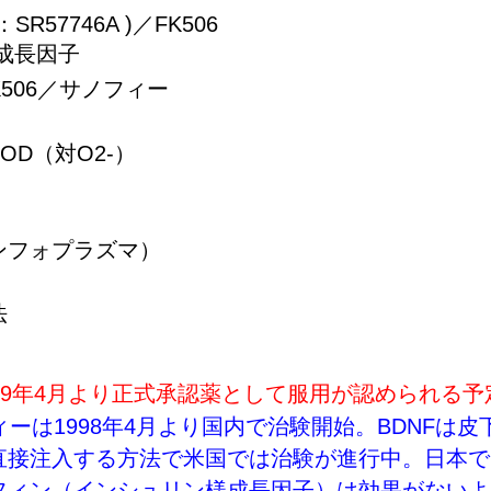
57746A )／FK506
成長因子
K506／サノフィー
OD（対O2-）
ンフォプラズマ）
法
99年4月より正式承認薬として服用が認められる予
ィーは1998年4月より国内で治験開始。BDNFは
直接注入する方法で米国では治験が進行中。日本で
ィン（インシュリン様成長因子）は効果がないよう。 