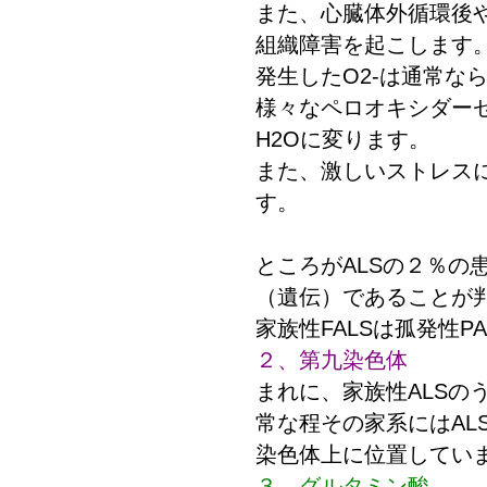
また、心臓体外循環後
組織障害を起こします
発生したO2-は通常な
様々なペロオキシダー
H2Oに変ります。
また、激しいストレス
す。
ところがALSの２％の
（遺伝）であることが判
家族性FALSは孤発性P
２、第九染色体
まれに、家族性ALS
常な程その家系にはAL
染色体上に位置してい
３、グルタミン酸