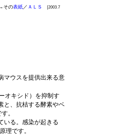
→その
表紙
／
ＡＬＳ
[2003.7
発病マウスを提供出来る意
パーオキシド）を抑制す
酸素と、抗桔する酵素やベ
です。
ている。感染が起きる
原理です。