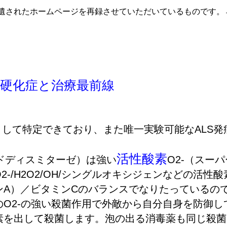
遺されたホームページを再録させていただいているものです。
索硬化症と治療最前線
』
として特定できており、また唯一実験可能なALS
活性酸素
ドディスミターゼ）は強い
O2-（スー
2-/H2O2/OH/シングルオキシジェンなどの活性
ンA）／ビタミンCのバランスでなりたっているの
O2-の強い殺菌作用で外敵から自分自身を防御し
素を出して殺菌します。泡の出る消毒薬も同じ殺菌