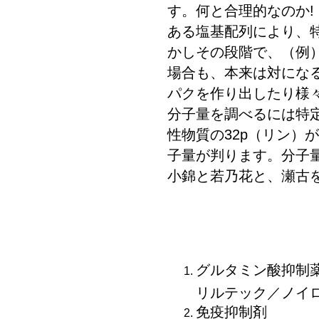
す。何と合理的なのか! !
ある塩基配列により、
かしその段階で、（例
場合も、本来は対にな
パクを作り出したり様
分子量を調べるには特
性物質の32p（リン）
子量が判ります。分子
小錦と若乃花と、瀬古
グルタミン酸抑制
リルテック／ノイロ
免疫抑制剤