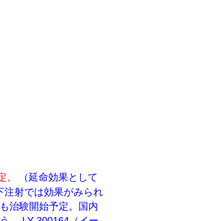
定。
（延命効果として
皮下注射では効果がみられ
も治験開始予定。国内
LY 300164（イー