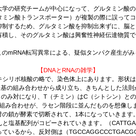
学の研究チームが中心になって、グルタミン酸の
ルタミン酸トランスポーター）が複製の際に誤って
抑制するため、グルタミン酸を抑制出来ずに、脳と
蓄積し、そのグルタミン酸は興奮性神経伝達物質で
。
にこのmRNA転写異常による、疑似タンパク産生が
。
【DNAとRNAの雑学】
オキシリボ核酸の略で、染色体上にあります。形状
塩基の組み合わせから成り立ち、きちんとした法則
とのみ対になり、T（チミン）はC（シトシン）と
T, A-Gの組み合わせが、ラセン階段に並んだものを想像し
対の鎖が酵素で切断されて、1本になっていきます
と塩基配列がコピーされていきます。（CATTGAAT
ているから、反対側は（TGCCAGGCCCTGAC