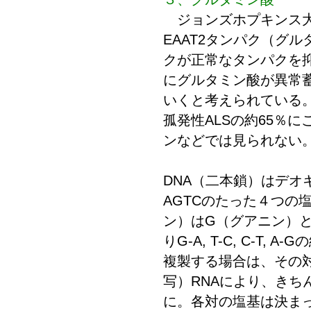
ジョンズホプキンス大
EAAT2タンパク（グ
クが正常なタンパクを
にグルタミン酸が異常
いくと考えられている
孤発性ALSの約65％
ンなどでは見られない
DNA（二本鎖）はデ
AGTCのたった４つの
ン）はG（グアニン）
りG-A, T-C, C-
複製する場合は、その
写）RNAにより、きちん
に。各対の塩基は決まっ