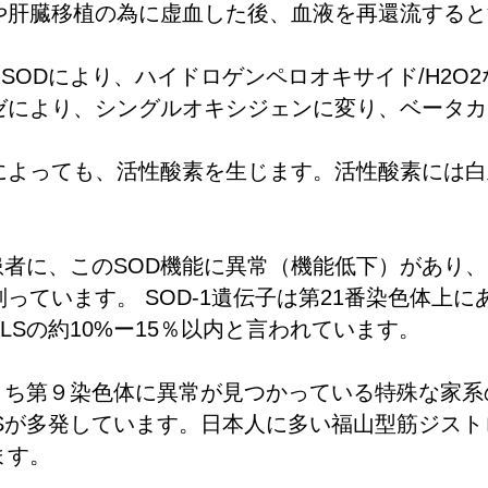
や肝臓移植の為に虚血した後、血液を再還流すると
。
らSODにより、ハイドロゲンペロオキサイド/H2O
ゼにより、シングルオキシジェンに変り、ベータカ
によっても、活性酸素を生じます。活性酸素には白
患者に、このSOD機能に異常（機能低下）があり
っています。 SOD-1遺伝子は第21番染色体上に
ALSの約10%ー15％以内と言われています。
のうち第９染色体に異常が見つかっている特殊な家
Sが多発しています。日本人に多い福山型筋ジスト
ます。