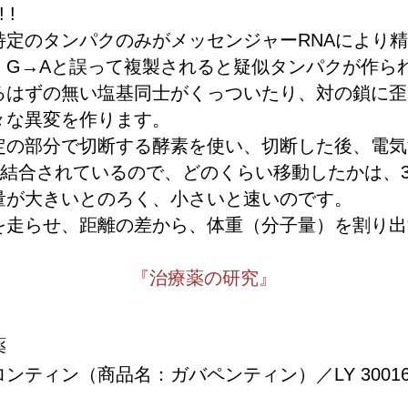
 !
特定のタンパクのみがメッセンジャーRNAにより
）G→Aと誤って複製されると疑似タンパクが作ら
るはずの無い塩基同士がくっついたり、対の鎖に歪
々な異変を作ります。
定の部分で切断する酵素を使い、切断した後、電気
が結合されているので、どのくらい移動したかは、3
量が大きいとのろく、小さいと速いのです。
を走らせ、距離の差から、体重（分子量）を割り出
『治療薬の研究』
薬
ンティン（商品名：ガバペンティン）／LY 30016