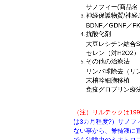
サノフィー(商品名：SR
神経保護物質/神経
BDNF／GDNF／F
抗酸化剤
大豆レシチン結合S
セレン（対H2O2）
その他の治療法
リンパ球除去（リ
末梢幹細胞移植
免疫グロブリン療
（注）リルテックは19
は3カ月程度?）サノフ
ない事から、脊髄液に
でも治験中のミオトロフ