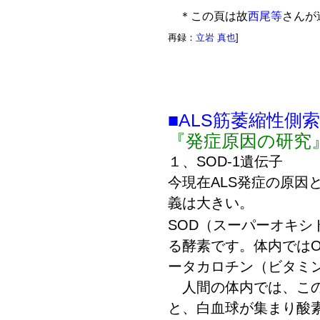
＊この頁は故
西尾等
さんが
再録：
立岩 真也
]
■ALS筋萎縮性側
『発症原因の研究
１、SOD-1遺伝子
今現在ALS発症の原因
義は大きい。
SOD（スーパーオキシ
る酵素です。体内ではO
ータカロチン（ビタミ
人間の体内では、この
と、白血球が集まり酸