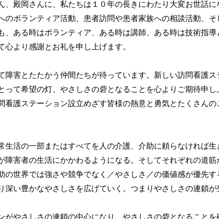
、殿岡さんに、私たちは１０年の長きにわたり大変お世話に
へのボランティア活動、患者訪問や患者家族への相談活動、そ
も、ある時はボランティア、ある時は講師、ある時は技術指導
て心より感謝とお礼を申し上げます。
障害とたたかう仲間たちが待っています。新しい訪問看護ス
とって希望の灯、やさしさの砦となることを心よりご期待申し
問看護ステーション設立めざす皆様の熱意と勇気とたくさんの
生活の一部またはすべてを人の介護、介助に頼らなければ生
が障害者の生活にかかわるようになる。そしてそれぞれの道筋
助の世界では強さや競争でなく／やさしさ／の価値感が優先す
り深い豊かなやさしさを広げていく。つまりやさしさの連鎖が
がやさしさの連鎖の中心になり、やさしさの砦となることを確