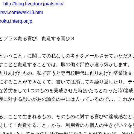
グ
http://blog.livedoor.jp/alsinfo/
arsvi.com/w/sk13.htm
ku.interq.or.jp
プラス創る喜び、創造する喜び３
いうこと」に関しての私なりの考えをメールさせていただき
すことと創造することでは。脳の働く部位が違う気がします。
創りあげたもの。私で言うと専門校時代に創りあげた卒業論文
にすることができなくて、書いては消してを繰り返したり。テ
な苦労をして1つのものを完成させた時(かたちとなった時)達
護に対する思いがあの論文の中には入っているので…。これか
」ことで生まれるもの。そのものに対する喜びや達成感など
そして「創造すること」から、利用者の方個人の生きがい？を
、生きがいとして日々の生活の一部になることができれば、それ