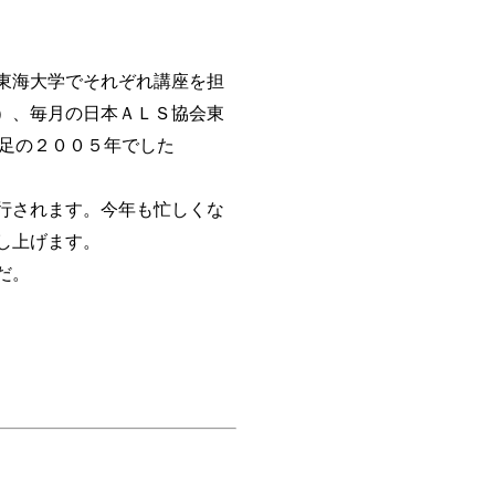
東海大学でそれぞれ講座を担
）、毎月の日本ＡＬＳ協会東
足の２００５年でした
行されます。今年も忙しくな
し上げます。
だ。