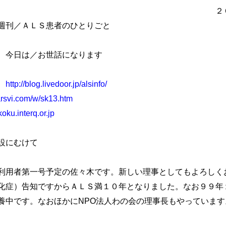
号 ２００６年１月
患者のひとりごと
話になります
グ
http://blog.livedoor.jp/alsinfo/
arsvi.com/w/sk13.htm
ku.interq.or.jp
設にむけて
用者第一号予定の佐々木です。新しい理事としてもよろしく
化症）告知ですからＡＬＳ満１０年となりました。なお９９年
養中です。なおほかにNPO法人わの会の理事長もやっています