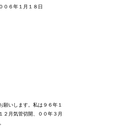
１８日
お願いします。私は９６年１
１２月気管切開、００年３月
。