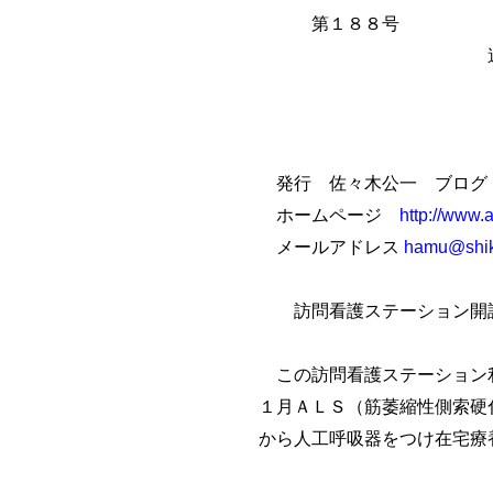
第１８８
週刊／ＡＬＳ
今日は／お世
発行 佐々木公一 ブロ
ホームページ
http://www.
メールアドレス
hamu@shiko
訪問看護ステーション開
この訪問看護ステーション利
１月ＡＬＳ（筋萎縮性側索硬
から人工呼吸器をつけ在宅療