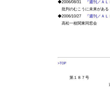
◆2006/08/31
『週刊／ＡＬ
批判のむこうに未来がある
◆2006/10/27
『週刊／ＡＬ
高松一校関東同窓会
>TOP
第１８７
週刊／ＡＬＳ
今日は／お世