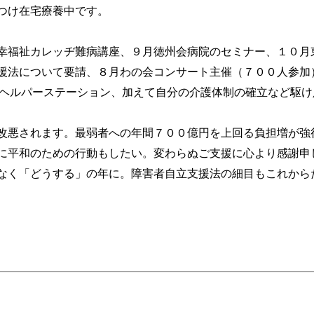
つけ在宅療養中です。
福祉カレッヂ難病講座、９月徳州会病院のセミナー、１０月
援法について要請、８月わの会コンサート主催（７００人参加
、ヘルパーステーション、加えて自分の介護体制の確立など駆け
悪されます。最弱者への年間７００億円を上回る負担増が強
に平和のための行動もしたい。変わらぬご支援に心より感謝申
く「どうする」の年に。障害者自立支援法の細目もこれから