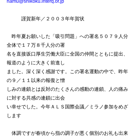
hamu@shikoku.interq.or.jp
謹賀新年／２００３年年賀状
昨年夏お願いした「吸引問題」への署名５０７９人分
全体で１７万８千人分の署
名を直接坂口厚生労働大臣に全国の仲間とともに提出、
報道のように大きく前進し
ました。深く深く感謝です。この署名運動の中で、昨年
の９／１１以来の報復と憎
しみの連鎖とは反対のたくさんの感動の連鎖、人の痛み
に対する共感の連鎖に出会
い幸せでした。今年ＡＬＳ国際会議／ミラノ参加をめざ
します
体調ですが春頃から指の調子が悪く個別のお礼も出来