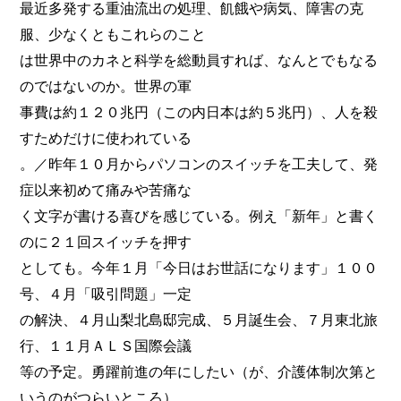
最近多発する重油流出の処理、飢餓や病気、障害の克
服、少なくともこれらのこと
は世界中のカネと科学を総動員すれば、なんとでもなる
のではないのか。世界の軍
事費は約１２０兆円（この内日本は約５兆円）、人を殺
すためだけに使われている
。／昨年１０月からパソコンのスイッチを工夫して、発
症以来初めて痛みや苦痛な
く文字が書ける喜びを感じている。例え「新年」と書く
のに２１回スイッチを押す
としても。今年１月「今日はお世話になります」１００
号、４月「吸引問題」一定
の解決、４月山梨北島邸完成、５月誕生会、７月東北旅
行、１１月ＡＬＳ国際会議
等の予定。勇躍前進の年にしたい（が、介護体制次第と
いうのがつらいところ）。