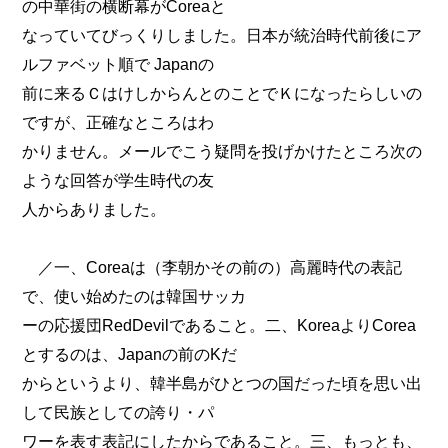
の中華街の横断幕がCoreaと
なっていてびっくりしました。日本が統治時代前後にア
ルファベット順で Japanの
前に来るＣはけしからんとのことでＫになったらしいの
ですが、正確なところはわ
かりません。メールでこう疑問を投げかけたところ次の
ような回答が学生時代の友
人からありました。
／一、Coreaは（李朝かその前の）高麗時代の表記
で、使い始めたのは韓国サッカ
ーの応援団RedDevilであること。二、KoreaよりCorea
とするのは、Japanの前のKだ
からというより、韓半島がひとつの国だった頃を思い出
して民族としての誇り・パ
ワーを表す表記にしたからであること。三、もっとも、