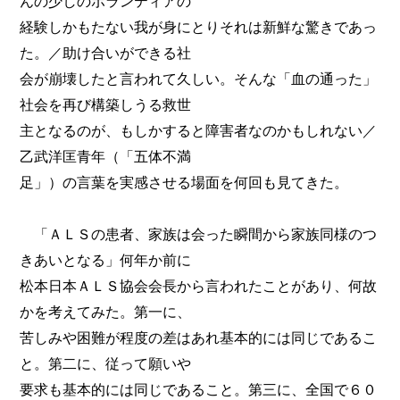
んの少しのボランティアの
経験しかもたない我が身にとりそれは新鮮な驚きであっ
た。／助け合いができる社
会が崩壊したと言われて久しい。そんな「血の通った」
社会を再び構築しうる救世
主となるのが、もしかすると障害者なのかもしれない／
乙武洋匡青年（「五体不満
足」）の言葉を実感させる場面を何回も見てきた。
「ＡＬＳの患者、家族は会った瞬間から家族同様のつ
きあいとなる」何年か前に
松本日本ＡＬＳ協会会長から言われたことがあり、何故
かを考えてみた。第一に、
苦しみや困難が程度の差はあれ基本的には同じであるこ
と。第二に、従って願いや
要求も基本的には同じであること。第三に、全国で６０