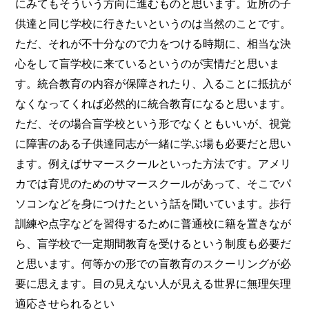
にみてもそういう方向に進むものと思います。近所の子
供達と同じ学校に行きたいというのは当然のことです。
ただ、それが不十分なので力をつける時期に、相当な決
心をして盲学校に来ているというのが実情だと思いま
す。統合教育の内容が保障されたり、入ることに抵抗が
なくなってくれば必然的に統合教育になると思います。
ただ、その場合盲学校という形でなくともいいが、視覚
に障害のある子供達同志が一緒に学ぶ場も必要だと思い
ます。例えばサマースクールといった方法です。アメリ
カでは育児のためのサマースクールがあって、そこでパ
ソコンなどを身につけたという話を聞いています。歩行
訓練や点字などを習得するために普通校に籍を置きなが
ら、盲学校で一定期間教育を受けるという制度も必要だ
と思います。何等かの形での盲教育のスクーリングが必
要に思えます。目の見えない人が見える世界に無理矢理
適応させられるとい