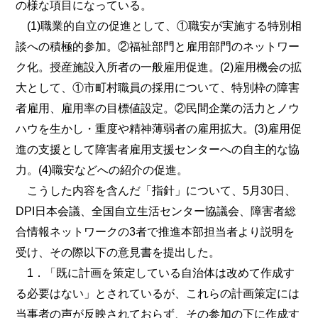
の様な項目になっている。
(1)職業的自立の促進として、①職安が実施する特別相
談への積極的参加。②福祉部門と雇用部門のネットワー
ク化。授産施設入所者の一般雇用促進。(2)雇用機会の拡
大として、①市町村職員の採用について、特別枠の障害
者雇用、雇用率の目標値設定。②民間企業の活力とノウ
ハウを生かし・重度や精神薄弱者の雇用拡大。(3)雇用促
進の支援として障害者雇用支援センターへの自主的な協
力。(4)職安などへの紹介の促進。
こうした内容を含んだ「指針」について、5月30日、
DPI日本会議、全国自立生活センター協議会、障害者総
合情報ネットワークの3者で推進本部担当者より説明を
受け、その際以下の意見書を提出した。
1．「既に計画を策定している自治体は改めて作成す
る必要はない」とされているが、これらの計画策定には
当事者の声が反映されておらず、その参加の下に作成す