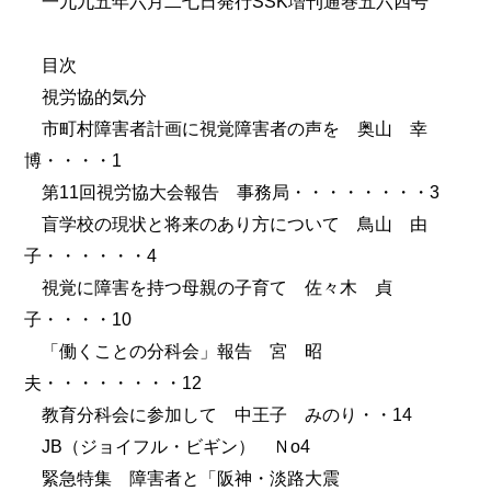
一九九五年六月二七日発行SSK増刊通巻五六四号
目次
視労協的気分
市町村障害者計画に視覚障害者の声を 奥山 幸
博・・・・1
第11回視労協大会報告 事務局・・・・・・・・3
盲学校の現状と将来のあり方について 鳥山 由
子・・・・・・4
視覚に障害を持つ母親の子育て 佐々木 貞
子・・・・10
「働くことの分科会」報告 宮 昭
夫・・・・・・・・12
教育分科会に参加して 中王子 みのり・・14
JB（ジョイフル・ビギン） Ｎо4
緊急特集 障害者と「阪神・淡路大震