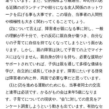
違っています。また、公的福祉より融通性、即応性のあ
る近隣のボランティアや頼りになる友人関係のネットワ
ークを広げる事も大事です。この場合、当事者の人間性
や積極性も大きく関わってくることでしょう。
(2)について言えば、障害者が親になる事に対し、一般
の理解が不十分で、その反応に親自身が傷つき、自分な
りの子育てに自信を持てなくなってしまうという面があ
ります。しかし、親の障害は決して子育ての上でマイナ
スにはなりません。親自身が誇りを持ち、必要な援助が
サポートされていれば、子供は親を通して多様な価値を
学び、自立的に成長してゆきます。障害にたいする啓発
は障害者の内と外、両面で必要な事だと思っています。
(1)と(2)を進める運動のためにも、当事者同士の交流
と連帯は必須です。かるがもの会は来年5歳になりま
す。子育てについての現状や、“会”に対しての意見をア
ンケート調査しようという動きも出ています。有効なセ