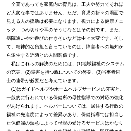
全盲であっても家庭内の育児は、工夫や努力でそれほ
ど大変な事ではありません。ただ、育児の折々の場面で
見える人の援助は必要になります。視力による健康チェ
ック、つめ切りや耳のそうじなどはその例です。また、
病院通いや外遊びの付きそいなどは中々大変です。そし
て、精神的な負担と言っているのは、障害者への無知か
ら派生する近隣との人間関係です。
私はこれらの解決のためには、(1)地域福祉のシステム
の充実。(2)障害を持つ親についての啓発。(3)当事者同
士の連帯が必要だと考えています。
(1)はガイドヘルプやホームヘルプサービスの充実と、
一般的に行われている保健所の母性指導での対応の強化
があげられます。ヘルパーについては、居住する行政の
福祉の先進度によって差異があり、保健指導では担当し
た保健婦の熱意によって母親の受けるサービスはかなり