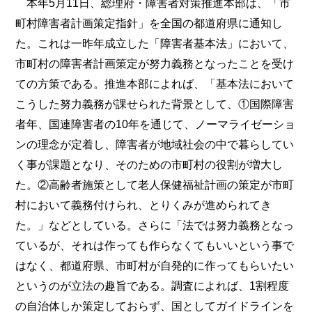
本年5月11日、総理府・障害者対策推進本部は、「市
町村障害者計画策定指針」を全国の都道府県に通知し
た。これは一昨年成立した「障害者基本法」において、
市町村の障害者計画策定が努力義務となったことを受け
ての方策である。推進本部によれば、「基本法において
こうした努力義務が課せられた背景として、①国際障害
者年、国連障害者の10年を通じて、ノーマライゼーショ
ンの理念が定着し、障害者が地域社会の中で暮らしてい
く事が課題となり、そのための市町村の役割が増大し
た。②高齢者施策として老人保健福祉計画の策定が市町
村において義務付けられ、とりくみが進められてき
た。」などとしている。さらに「法では努力義務となっ
ているが、それは作っても作らなくてもいいという事で
はなく、都道府県、市町村が自発的に作ってもらいたい
というのが立法の趣旨である。調査によれば、1割程度
の自治体しか策定しておらず、国としてガイドラインを