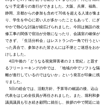
なり予定通りの進行ができました。大阪、兵庫、福島、
静岡、京都からの参加も含めて70名を超える人達が集ま
り、学生を中心に若い人が多かったこともあって、にぎ
やかで熱心な討論が繰広げられました。今回は施設の改
修工事の関係で宿泊が分散になったり、会議室の確保が
できず、「生活分科会」はレストランの一角で行うとい
った具合で、参加された皆さんには不便とご迷惑をおか
けしました。
4日午後の「どうなる視覚障害者の２１世紀」と題す
るフリートーキングの中では、「地域の中でソフトな隔
離が進行しているのではないか」という発言が印象に残
りました。
5日の総会では、活動方針、予算等の確認の後、込山
代表をはじめ全役員が再任されました。また、堀利和参
議員議員も引き続き顧問に就任し、挨拶の中で間近に迫