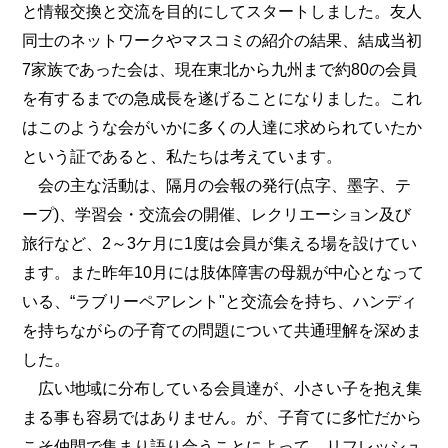
と情報交換と交流を目的にしてスタートしました。友人
同士のネットワークやマスコミの紹介の結果、結成当初
7家族であった会は、現在東北から九州まで約80の会員
を有するまでの急成長を遂げることになりました。これ
はこのような会がいかに多くの人達に求められていたか
という証であると、私たちは考えています。
会の主な活動は、隔月の会報の発行(点字、墨字、テ
ープ)、学習会・交流会の開催、レクリエーション及び
旅行など、2～3ケ月に1度は会員が集える場を設けてい
ます。また昨年10月には肢体障害の母親が中心となって
いる、“ラブリーペアレント"と交流会を持ち、ハンディ
を持ちながらの子育ての問題について共通理解を深めま
した。
広い地域に分布している会員達が、小さい子を抱え集
まる事も容易ではありません。が、子育てに多忙だから
こそ仲間で集まり語り合うことによって、リフレッシュ