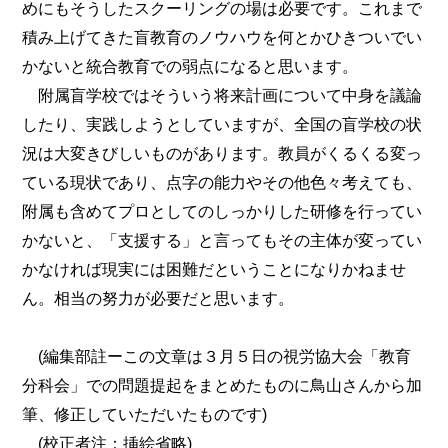
めにもそうしたスクーリングの場は必要です。これまで
積み上げてきた盲教育のノウハウを何とかひきついでい
かないと統合教育での弱点になると思います。
附属盲学校ではそういう将来計画について中身を議論
したり、実践しようとしていますが、全国の盲学校の状
況は大変きびしいものがあります。教員がくるくる変っ
ている現状であり、点字の能力やその他色々考えても、
附属も含めてプロとしてのしっかりした研修を行ってい
かないと、「支援する」と言ってもその主体が変ってい
かなければ現実には困難だということになりかねませ
ん。相当の努力が必要だと思います。
(編集部註ーこの文章は３月５日の視労協大会「教育
分科会」での問題提起をまとめたものに鳥山さんから加
筆、修正していただいたものです)
(校正者注：挿絵省略)