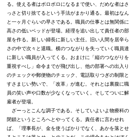
る。使える者はボロボロになるまで使い、だめな者はさ
っさと切り捨てるという手法がまかり通る。最初はなん
と一ヶ月ぐらいの早さである。職員の仕事とは無関係に
高さの低いベッドが登場。経理を追い出して責任者の部
屋を作る。新しい婦長に新しい主任。旧い人間を居辛ら
さの中で次々と退職。横のつながりを失っていく職員達
に新しい職員が入ってくる。おまけに「縦のつながりを
重視すべし」命令までが飛び出し、他の部署への出入り
のチェックや郵便物のチェック、電話取りつぎの制限と
すさまじい勢いで、「改革」が進む。それとは裏腹に職
員の笑い声や口数が少なくなっていく。そしてついに解
雇者が登場。
ざーっとこんな調子である。そしていよいよ物療科の
閉鎖というところへとやってくる。責任者に言わせれ
ば、「理事長が、金を使うばかりでなく、あかを落とせ