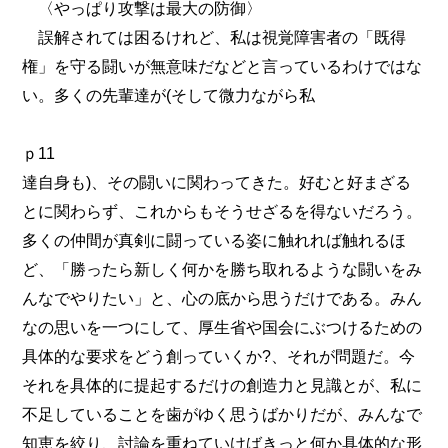
〈やっぱり攻撃は最大の防御〉
誤解されては困るけれど、私は視覚障害者の「既得
権」を守る闘いが無意味だなどと言っているわけではな
い。多くの先輩達が(そして微力ながら私
ｐ11
達自身も)、その闘いに関わってきた。好むと好まざる
とに関わらず、これからもそうせざるを得ないだろう。
多くの仲間が真剣に闘っている姿に触れれば触れるほ
ど、「勝ったら新しく何かを勝ち取れるような闘いをみ
んなでやりたい」と、心の底から思うだけである。みん
なの思いを一つにして、厚生省や国会にぶつけるための
具体的な要求をどう創っていくか?、それが問題だ。今
それを具体的に提起するだけの創造力と見識とが、私に
不足していることを歯がゆく思うばかりだが、みんなで
知恵を絞り、討論を重ねていけばきっと何か具体的な形