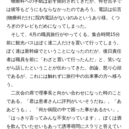
物療科への手紙は必ず開封されてきたが、何せ点字で
は彼等もどうにもならなかったのであろう。電話は伝言
(物療科だけに院内電話がない)のみというあり様。くつ
ろぎのテレビもだめになってしまった。
そして、4月の職員旅行がやってくる。集合時間15分
前に観光バスはぼく達二人だけを置いて行ってしまう。
ぼく達は新幹線でということになったのだが、後日責任
者は職員を前に「わざと置いて行ったんだ」と、笑いな
がら話したということが伝わってきた。勿論、怒り心頭
であるが、これには触れずに旅行中の出来事の方へ移ろ
う。
二次会の席で理事長と向かい合わせになった時のこと
である。「君は患者さんに評判がいいそうだね」。「あ
あどうも」。「何か病院の中で困った事があるかい」。
「はっきり言ってみんな不安がっています」。ぼくは酒
を飲んでいたせいもあって誘導尋問にスラリと答えてい