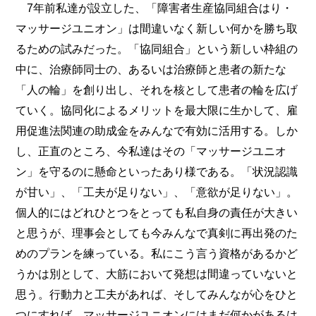
7年前私達が設立した、「障害者生産協同組合はり・
マッサージユニオン」は間違いなく新しい何かを勝ち取
るための試みだった。「協同組合」という新しい枠組の
中に、治療師同士の、あるいは治療師と患者の新たな
「人の輪」を創り出し、それを核として患者の輪を広げ
ていく。協同化によるメリットを最大限に生かして、雇
用促進法関連の助成金をみんなで有効に活用する。しか
し、正直のところ、今私達はその「マッサージユニオ
ン」を守るのに懸命といったあり様である。「状況認識
が甘い」、「工夫が足りない」、「意欲が足りない」。
個人的にはどれひとつをとっても私自身の責任が大きい
と思うが、理事会としても今みんなで真剣に再出発のた
めのプランを練っている。私にこう言う資格があるかど
うかは別として、大筋において発想は間違っていないと
思う。行動力と工夫があれば、そしてみんなが心をひと
つにすれば、マッサージユニオンにはまだ何かがあるは