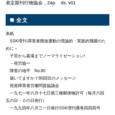
者定期刊行物協会，24p. ds. v01
■
全文
表紙
SSK増刊-障害者開放運動の理論的・実践的飛躍のた
めに－
子宮から墓場までノーマライゼーション!
－視労協ー
障害の地平 No.80
届いてますか？80回目のメッセージ
視覚障害者労働問題協議会
一九七一年六月十七日第三種郵便物許可（毎月六回
五の日・０の日発行）
一九九四年八月三一日発行SSK増刊通巻四四四号