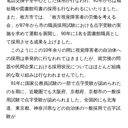
電話交換手を中心とした採用が行なわれ、91年からは福
祉職や図書館司書の採用も行なわれるにいたりました。
また、枚方市では、「枚方視覚障害者の労働を考える
会」が87年から市の職員採用試験における点字受験の実
施を求めて運動を展開し、90年に1名を図書館職員とし
て採用させる成果を上げました。
このようにこの10年余りの間に視覚障害者の自治体へ
の採用は単発的に行なわれてはきましたが、就労後の問
題や民間企業における採用状況についてはほとんど組織
的な取り組みは行なわれませんでした。
91年に国家公務員試験の一部で点字受験が認められた
のを期に、近畿圏でも大阪府、京都府、京都市の一般採
用試験で点字受験が認められました。全国的にも北海
道、東京都、神奈川県などの自治体の一般採用で点字試
験が