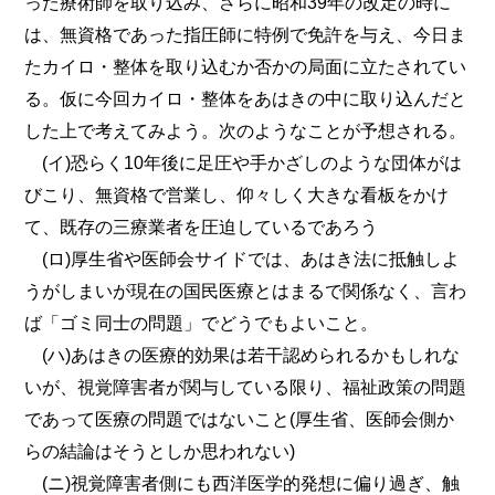
った療術師を取り込み、さらに昭和39年の改定の時に
は、無資格であった指圧師に特例で免許を与え、今日ま
たカイロ・整体を取り込むか否かの局面に立たされてい
る。仮に今回カイロ・整体をあはきの中に取り込んだと
した上で考えてみよう。次のようなことが予想される。
(イ)恐らく10年後に足圧や手かざしのような団体がは
びこり、無資格で営業し、仰々しく大きな看板をかけ
て、既存の三療業者を圧迫しているであろう
(ロ)厚生省や医師会サイドでは、あはき法に抵触しよ
うがしまいが現在の国民医療とはまるで関係なく、言わ
ば「ゴミ同士の問題」でどうでもよいこと。
(ハ)あはきの医療的効果は若干認められるかもしれな
いが、視覚障害者が関与している限り、福祉政策の問題
であって医療の問題ではないこと(厚生省、医師会側か
らの結論はそうとしか思われない)
(ニ)視覚障害者側にも西洋医学的発想に偏り過ぎ、触