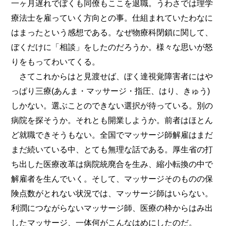
一ヶ月遅れでぼくも同僚もここを退職。うわさでは理学
療法士を雇っていく方向との事。仕組まれていたわなに
はまったという感想である。なぜ物療科閉鎖に関して、
ぼくだけに「相談」をしたのだろうか。様々な思いが怒
りをもってわいてくる。
さてこれからはと見渡せば、ぼく達視覚障害者にはや
っぱり三療(あんま・マッサージ・指圧、はり、きゅう)
しかない。選ぶことのできない選択が待っている。別の
病院を探そうか。それとも開業しようか。前者はほとん
ど就職できそうもない。全国でマッサージ師解雇はまだ
まだ続いている中、とても無理な話である。厚生省の打
ち出した医療改革は病院統廃合を生み、縮小転換の中で
解雇者を生んでいく。そして、マッサージそのものの保
険点数がとれない状況では、マッサージ師はいらない。
利潤につながらないマッサージ師、医療の枠からはみ出
したマッサージ、一体何がこんなはめにしたのだ。