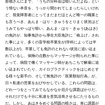
那嶺さんにまで、「うちの分科会は暗いんだよね」とい
う情ない本音を、うっかり聞かれてしまったらしいけれ
ど、視覚障害者にとってまだまだほとんど唯一の職業と
も言うべき、あんま・はり・きゅうをとりまく状況はど
うみてもやっぱり暗い。あんま・はり・きゅう(あはき)
の免許が、知事免許から厚生大臣免許に「格上げ」され
た事により、多くの盲学校卒業生が(学科によっては半
数以上が)、卒業しても免許のとれない状況に追い込ま
れているし、保険の点数からマッサージが削られた事に
よって、病院で働くマッサージ師があちこちで解雇に追
い込まれていたり、カイロプラクティックをはじめとす
る様々な新手の、そして無免許の「医業類似行為」が、
日々私達の営業をおびやかしている。これらの問題は、
どれ一つをとってみてもなかなか厄介な課題ばかりだ。
それだけでも十分に私達を意気沮喪させるにたりるもの
だ。しかし、あはきをめぐる問題の暗さは、単に課題が