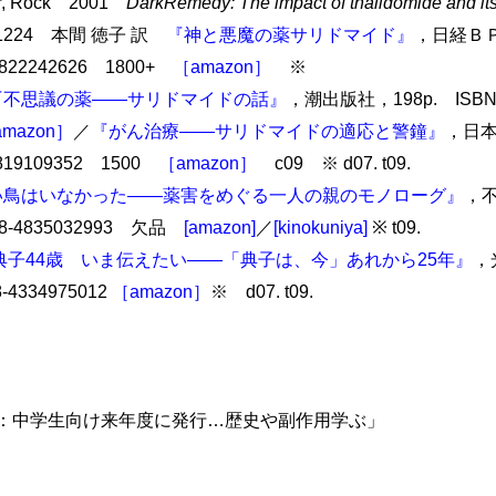
ner, Rock 2001
DarkRemedy: The impact of thalidomide and its 
0011224 本間 徳子 訳
『神と悪魔の薬サリドマイド』
，日経ＢＰ社
84822242626 1800+
［amazon］
※
『不思議の薬――サリドマイドの話』
，潮出版社，198p. ISBN-10
mazon］
／
『がん治療――サリドマイドの適応と警鐘』
，日本
4819109352 1500
［amazon］
c09 ※ d07. t09.
い鳥はいなかった――薬害をめぐる一人の親のモノローグ』
，不
:978-4835032993 欠品
[amazon]
／
[kinokuniya]
※ t09.
典子44歳 いま伝えたい――「典子は、今」あれから25年』
，光
78-4334975012
［amazon］
※ d07. t09.
副読本：中学生向け来年度に発行…歴史や副作用学ぶ」