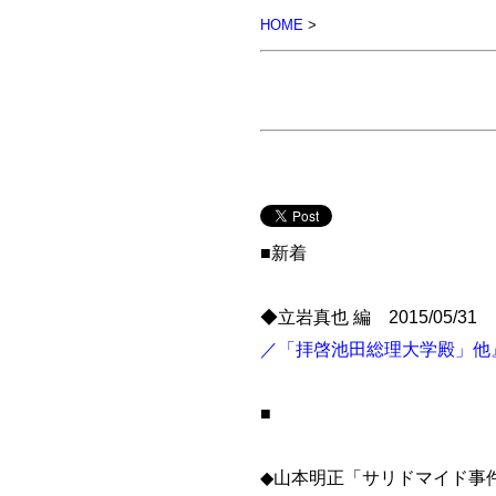
HOME
>
■新着
◆立岩真也 編 2015/05/31
／「拝啓池田総理大学殿」他
■
◆山本明正「サリドマイド事