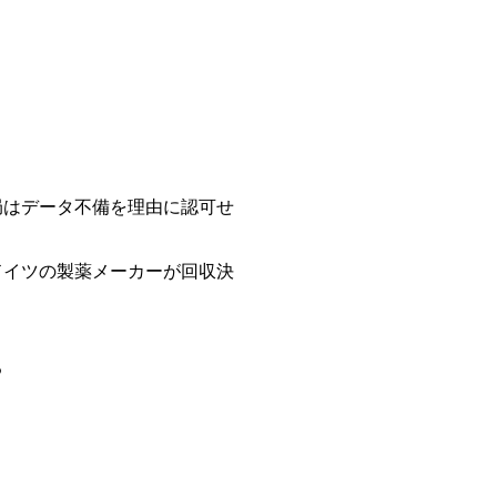
品局はデータ不備を理由に認可せ
西ドイツの製薬メーカーが回収決
る