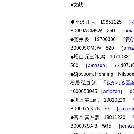
■文献
◆平沢 正夫 19651125
『
B000JACM5W 250
［ama
◆荒井 良 19700330
『貴(
B000J9OMJW 520
［ama
◆増山 元三郎 編 1971083
580
［amazon］
※ d07. t0
◆Sjostrom, Henning・Nilss
松居 弘道 訳
『裁かれる医
4000053945
［amazon］
d07
◆川上 美由紀 19810220
B000J7YXRK ※
［amazo
◆宮本 真左彦 19811220
B000J7SAI8 \945
［amaz