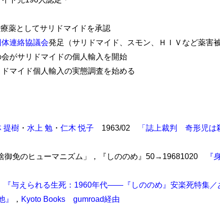
病治療薬としてサリドマイドを承認
団体連絡協議会
発足（サリドマイド、スモン、ＨＩＶなど薬害被
患者の会がサリドマイドの個人輸入を開始
がサリドマイド個人輸入の実態調査を始める
 提樹
・
水上 勉
・
仁木 悦子
1963/02
「誌上裁判 奇形児は
「切捨御免のヒューマニズム」，『しののめ』50→19681020
『
1
『与えられる生死：1960年代――『しののめ』安楽死特集
他』
，
Kyoto Books
gumroad経由