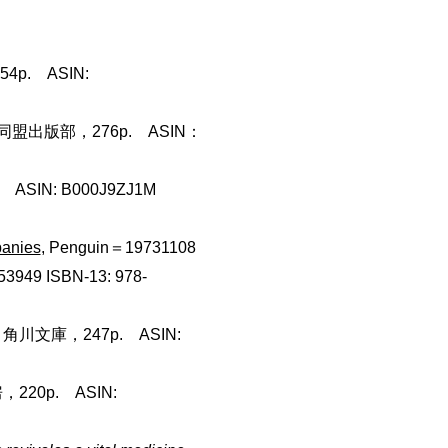
p. ASIN:
同盟出版部，276p. ASIN：
ASIN: B000J9ZJ1M
panies
, Penguin＝19731108
49 ISBN-13: 978-
角川文庫，247p. ASIN:
220p. ASIN: