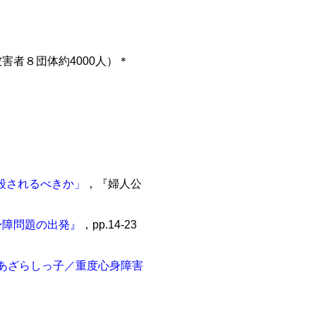
害者８団体約4000人）＊
殺されるべきか」
，『婦人公
身障問題の出発』
，pp.14-23
／あざらしっ子／重度心身障害