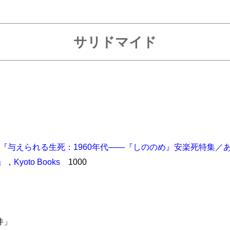
サリドマイド
『与えられる生死：1960年代――『しののめ』安楽死特集／
』
，
Kyoto Books
1000
件」