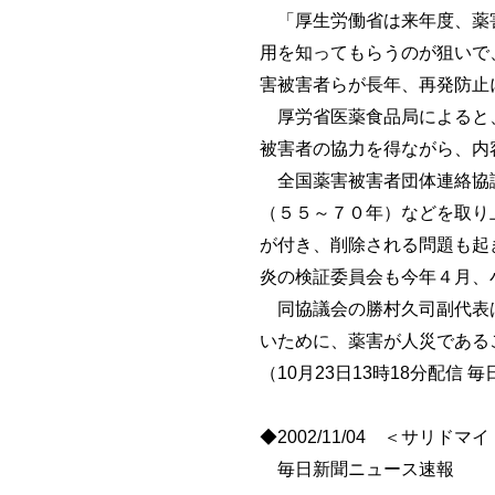
「厚生労働省は来年度、薬害
用を知ってもらうのが狙いで
害被害者らが長年、再発防止
厚労省医薬食品局によると、
被害者の協力を得ながら、内
全国薬害被害者団体連絡協議
（５５～７０年）などを取り
が付き、削除される問題も起
炎の検証委員会も今年４月、
同協議会の勝村久司副代表は
いために、薬害が人災である
（10月23日13時18分配信 
◆2002/11/04 ＜サリ
毎日新聞ニュース速報