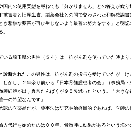
や国内の使用実態を尋ねても「分かりません」との答えが繰り
被害者と旧厚生省、製薬会社との間で交わされた和解確認書
とき悲惨な薬害が再び生じないよう最善の努力をする」と明記
る。
いる埼玉県の男性（５４）は「抗がん剤を使っていた時より
診断されたこの男性は、抗がん剤の投与を受けていたが、け
。しかし、２年余り前から「日本骨髄腫患者の会」（事務局・
髄腫細胞が出す異常たんぱくが９５％減ったという。「大きな
唯一の希望なんです」
認の医薬品だが、薬事法は研究や治療目的であれば、医師の
入代行を始めたのは００年。骨髄腫に効果があるという海外