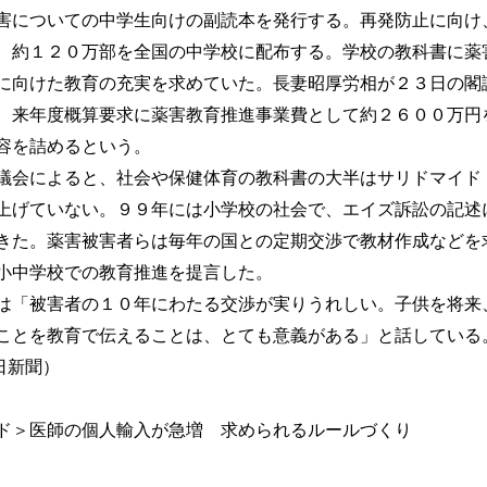
についての中学生向けの副読本を発行する。再発防止に向け
、約１２０万部を全国の中学校に配布する。学校の教科書に薬
に向けた教育の充実を求めていた。長妻昭厚労相が２３日の閣
来年度概算要求に薬害教育推進事業費として約２６００万円
容を詰めるという。
会によると、社会や保健体育の教科書の大半はサリドマイド
上げていない。９９年には小学校の社会で、エイズ訴訟の記述
きた。薬害被害者らは毎年の国との定期交渉で教材作成などを
小中学校での教育推進を提言した。
「被害者の１０年にわたる交渉が実りうれしい。子供を将来
ことを教育で伝えることは、とても意義がある」と話している
毎日新聞）
ドマイド＞医師の個人輸入が急増 求められるルールづくり