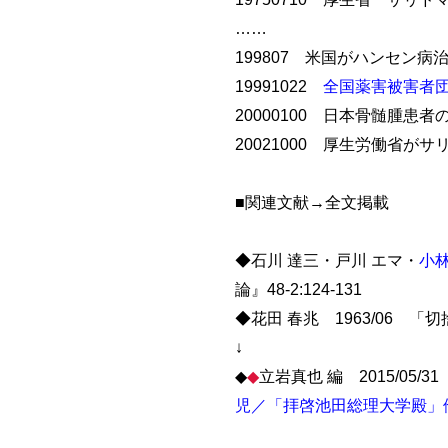
……
199807 米国がハンセン
19991022
全国薬害被害者
20000100 日本骨髄腫
20021000 厚生労働省
■関連文献→全文掲載
◆石川 達三・戸川 エマ・
小林
論』48-2:124-131
◆花田 春兆 1963/06 
↓
◆
◆
立岩真也 編 2015/05/3
児／「拝啓池田総理大学殿」