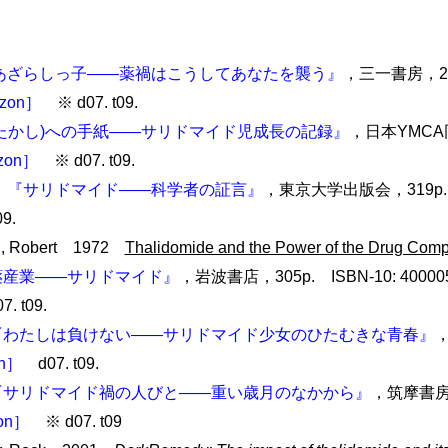
あざらしっ子――薬禍はこうしてあなたを襲う』
，三一書房，254
zon］
※ d07. t09.
たかし)への手紙――サリドマイド児成長の記録』
，日本YMCA
zon］
※ d07. t09.
1
『サリドマイド――科学者の証言』
，東京大学出版会，319p. 
9.
on, Robert 1972
Thalidomide and the Power of the Drug Com
薬産業――サリドマイド』
，岩波書店，305p. ISBN-10: 40000539
. t09.
『わたしは負けない――サリドマイド少女のひたむきな青春』
，
n］
d07. t09.
『サリドマイド禍の人びと――重い歳月のなかから』
，筑摩書房，
on］
※ d07. t09