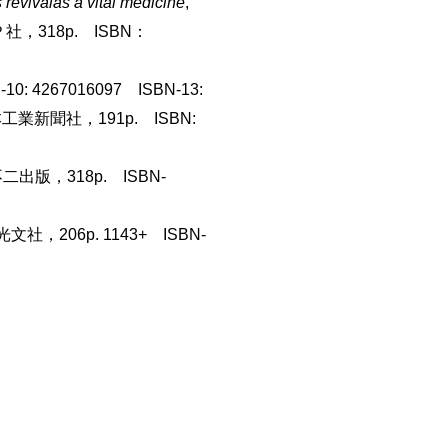
revivalas a vital medicine
,
，318p. ISBN：
: 4267016097 ISBN-13:
工業新聞社，191p. ISBN:
二出版，318p. ISBN-
文社，206p. 1143+ ISBN-