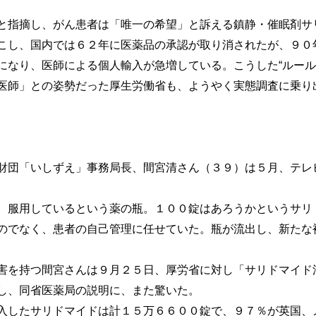
指摘し、がん患者は「唯一の希望」と訴える鎮静・催眠剤サ
こし、国内では６２年に医薬品の承認が取り消されたが、９０
になり、医師による個人輸入が急増している。こうした“ルール
医師」との姿勢だった厚生労働省も、ようやく実態調査に乗り
団「いしずえ」事務局長、間宮清さん（３９）は５月、テレ
服用しているという薬の瓶。１００錠はあろうかというサリ
でなく、患者の自己管理に任せていた。瓶が流出し、新たな
を持つ間宮さんは９月２５日、厚労省に対し「サリドマイド
し、同省医薬局の説明に、また驚いた。
したサリドマイドは計１５万６６００錠で、９７％が英国、