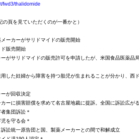
t/fwd3/thalidomide
記の頁を見ていただくのが一番かと）
の製薬メーカーがサリドマイドの販売開始
マイド販売開始
メーカーがサリドマイドの販売許可を申請したが、米国食品医薬
ドを服用した妊婦から障害を持つ胎児が生まれることが分かり、
ーカーが回収決定
薬メーカーに損害賠償を求めて名古屋地裁に提訴。全国に訴訟広が
ド被害者集団訴訟＊
ド被害児を守る会＊
マイド訴訟統一原告団と国、製薬メーカーとの間で和解成立
ドマイド児190人認定＊