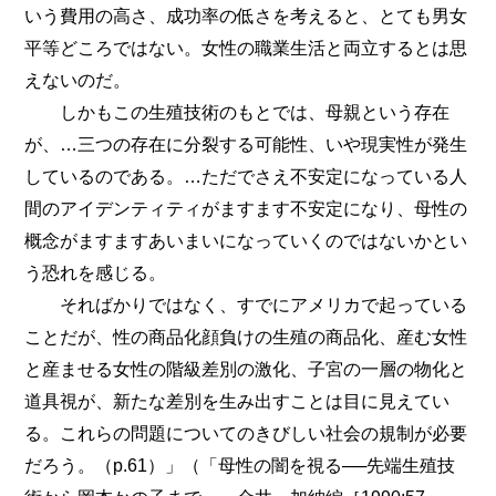
いう費用の高さ、成功率の低さを考えると、とても男女
平等どころではない。女性の職業生活と両立するとは思
えないのだ。
しかもこの生殖技術のもとでは、母親という存在
が、…三つの存在に分裂する可能性、いや現実性が発生
しているのである。…ただでさえ不安定になっている人
間のアイデンティティがますます不安定になり、母性の
概念がますますあいまいになっていくのではないかとい
う恐れを感じる。
そればかりではなく、すでにアメリカで起っている
ことだが、性の商品化顔負けの生殖の商品化、産む女性
と産ませる女性の階級差別の激化、子宮の一層の物化と
道具視が、新たな差別を生み出すことは目に見えてい
る。これらの問題についてのきびしい社会の規制が必要
だろう。（p.61）」（「母性の闇を視る──先端生殖技