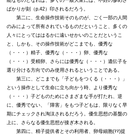
能なものとなれば、多くの一般大衆には、不妊の惨めさ
ばかりが刻（p.42）印されるだろう。
第二に、生命操作技術そのものが、ごく一部の人間
のみによって所有されているものだということ、多くの
人々にとってははるかに遠いせかいのことだというこ
と、しかも、その操作技術がどこまでも、優秀な
（・・・）精子、優秀な（・・・）卵、優秀な
（・・・）受精卵、さらには優秀な（・・・）遺伝子を
選り分ける方向でのみ使用されるということである。
第三に、どこまでも「子どもをつくる（・・・）」
という操作として生命に立ち向かう時、より優秀な
（・・・）子どものためにさまざまな手が打たれ、逆
に、優秀でない、「障害」をもつ子どもは、限りなく早
期にチェックされ淘汰されるだろう。優生思想の基盤の
上に、さらなる優生思想が接ぎ木される。
第四に、精子提供者とその利用者、卵母細胞(ﾏﾏ)提