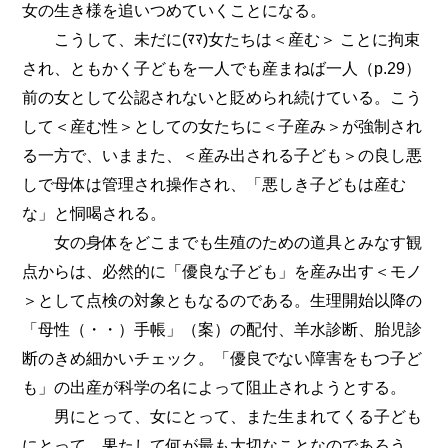
女の生き様を追いつめていくことになる。
こうして、未だに(ﾏﾏ)女たちは＜産む＞ ことに拘束
され、ともかく子どもを一人でも産まねば一人（p.29）
前の女として公認されないと貶められ続けている。こう
して＜産む性＞としての女たちに＜子産み＞が強制され
る一方で、いままた、＜産み出される子ども＞の良し悪
しで母体は管理され操作され、「悪しき子どもは産む
な」と恫喝される。
女の身体をどこまでも生殖のための道具とみなす観
点からは、必然的に「優良な子ども」を産み出す＜モノ
＞として点検の対象ともなるのである。生理開始以降の
「母性（・・）手帳」（案）の配付、羊水診断、胎児診
断のきめ細かいチェック。「優良でない障害をもつ子ど
も」の出産が科学の名によって阻止されようとする。
男にとって、女にとって、また生まれてくる子ども
にとって、果たして何が最も大切なことなのであろう