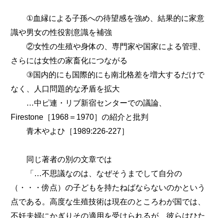
①血縁による子孫への待望感を強め、結果的に家意
識や男女の性役割意識を補強
②女性の生殖や身体の、専門家や国家による管理、
さらには女性の家畜化につながる
③国内的にも国際的にも南北格差を増大するだけで
なく、人口問題的な矛盾を拡大
…中ピ連・リブ新宿センターでの議論、
Firestone［1968＝1970］の紹介と批判
青木やよひ［1989:226-227］
同じ著者の別の文章では
「…不思議なのは、なぜそうまでして自分の
（・・・傍点）の子どもを持たねばならないのかという
点である。高度な生殖技術は現在のところわが国では、
不妊夫婦にかぎりその適用を受けられるが、彼らはひた