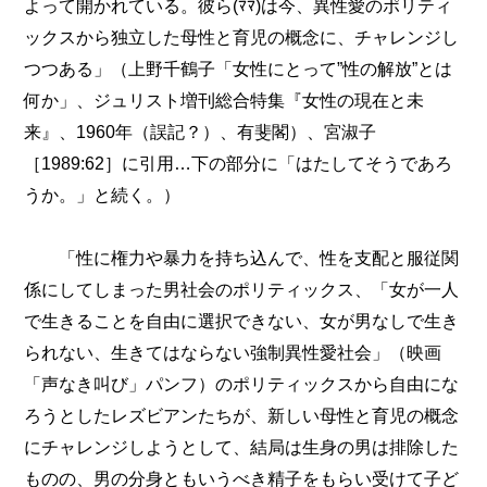
よって開かれている。彼ら(ﾏﾏ)は今、異性愛のポリティ
ックスから独立した母性と育児の概念に、チャレンジし
つつある」（上野千鶴子「女性にとって”性の解放”とは
何か」、ジュリスト増刊総合特集『女性の現在と未
来』、1960年（誤記？）、有斐閣）、宮淑子
［1989:62］に引用…下の部分に「はたしてそうであろ
うか。」と続く。）
「性に権力や暴力を持ち込んで、性を支配と服従関
係にしてしまった男社会のポリティックス、「女が一人
で生きることを自由に選択できない、女が男なしで生き
られない、生きてはならない強制異性愛社会」（映画
「声なき叫び」パンフ）のポリティックスから自由にな
ろうとしたレズビアンたちが、新しい母性と育児の概念
にチャレンジしようとして、結局は生身の男は排除した
ものの、男の分身ともいうべき精子をもらい受けて子ど