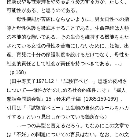
性蔑視や母性崇拝をやめるよう努力する方が、正しく、
可能性がある、と思うのである。
母性機能が苦痛にならないように、男女両性への指
導と母性保護を徹底させることである。生命存続は人類
の本能的な願いである。その生命を維持する機能をもた
されている女性の母性を苦痛にしないために、妊娠、出
産、育児に十分の保護制度を設けるだけでなく、母性を
社会的責任として社会が責任を持つべきである。…」
（p.168）
（田中寿美子1971.12「「試験官ベビー」思想の皮相さ
について──母性がたのしめる社会的条件こそ」『婦人
懇話会問題会報』15→鈴木尚子編［1985:159-169］、
引用は「「試験官ベビー」は生物の自然のルールをハカ
イする」という見出しがついている箇所から）
…一つの典型と言えるだろう。ちなみにこの文章で
は「不妊」の問題についての言及はない。なお、この文