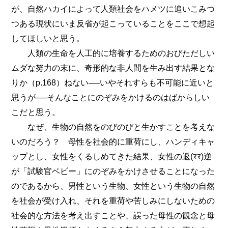
が、自然ハカイによって人類社会をハメツに追いこみつ
つある現状にいま反省が起こっていることをここで想起
してほしいと思う。
人類の生命を人工的に培養するためのおびただしい
ムダな努力の末に、奇形的な非人間を生み出す結果とな
りか（p.168）ねない──いやそれすらも不可能に近いと
思うが──そんなことにのぞみをかけるのはばからしい
こだと思う。
なぜ、生物の自然をのびのびと生かすことを考えな
いのだろう？ 母性を社会的に重荷にし、ハンディキャ
ップとし、女性をくるしめてきた結果、女性の返(ﾏﾏ)逆
が「試験官ベビー」にのぞみをかけさせることになった
のであるから、男性という生物、女性という生物の自然
を社会が受け入れ、それを重荷や苦しみにしないための
社会的な方法を考え出すことや、誤った母性の観念と母