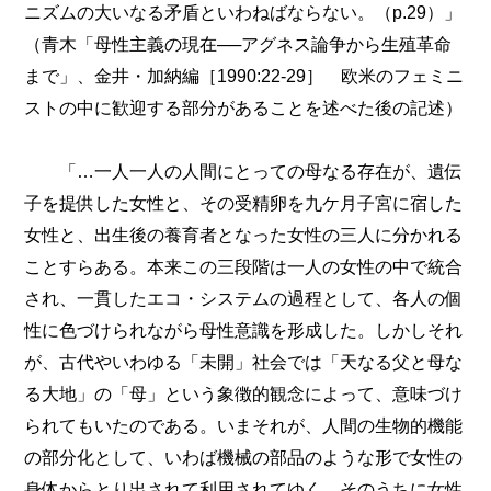
ニズムの大いなる矛盾といわねばならない。（p.29）」
（青木「母性主義の現在──アグネス論争から生殖革命
まで」、金井・加納編［1990:22-29］ 欧米のフェミニ
ストの中に歓迎する部分があることを述べた後の記述）
「…一人一人の人間にとっての母なる存在が、遺伝
子を提供した女性と、その受精卵を九ケ月子宮に宿した
女性と、出生後の養育者となった女性の三人に分かれる
ことすらある。本来この三段階は一人の女性の中で統合
され、一貫したエコ・システムの過程として、各人の個
性に色づけられながら母性意識を形成した。しかしそれ
が、古代やいわゆる「未開」社会では「天なる父と母な
る大地」の「母」という象徴的観念によって、意味づけ
られてもいたのである。いまそれが、人間の生物的機能
の部分化として、いわば機械の部品のような形で女性の
身体からとり出されて利用されてゆく。そのうちに女性