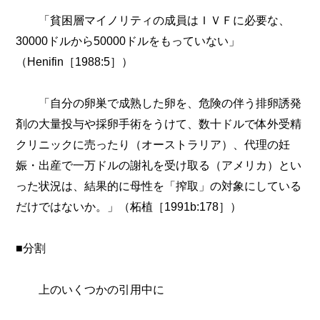
「貧困層マイノリティの成員はＩＶＦに必要な、
30000ドルから50000ドルをもっていない」
（Henifin［1988:5］）
「自分の卵巣で成熟した卵を、危険の伴う排卵誘発
剤の大量投与や採卵手術をうけて、数十ドルで体外受精
クリニックに売ったり（オーストラリア）、代理の妊
娠・出産で一万ドルの謝礼を受け取る（アメリカ）とい
った状況は、結果的に母性を「搾取」の対象にしている
だけではないか。」（柘植［1991b:178］）
■分割
上のいくつかの引用中に