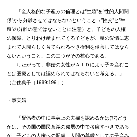
「全人格的な子産みの倫理とは”生殖”を”性的人間関
係”から分離させてはならないということ（”性交”と”生
殖”の分離の意ではないことに注意）と、子どもの人権
の保障、とりわけ産まれてくる子どもが、親の愛情に恵
まれて人間らしく育てられるべき権利を侵害してはなら
ないということ、この二つがその核心である。
したがって、非婚の女性がＡＩＤにより子を産むこ
とは医療としては認められてはならないと考える。」
（金住典子［1989:199］）
・事実婚
「配偶者の中に事実上の夫婦を認めるかは(ﾏﾏ)どう
かは、その国の国民意識の発展の中で考慮すべきである
が、子どもの人権への配慮、人間の尊厳としての子産み