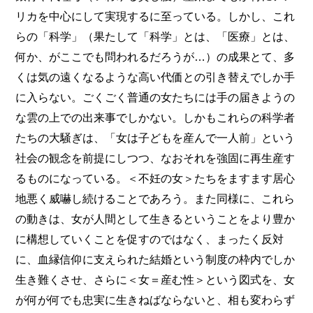
リカを中心にして実現するに至っている。しかし、これ
らの「科学」（果たして「科学」とは、「医療」とは、
何か、がここでも問われるだろうが…）の成果とて、多
くは気の遠くなるような高い代価との引き替えでしか手
に入らない。ごくごく普通の女たちには手の届きようの
な雲の上での出来事でしかない。しかもこれらの科学者
たちの大騒ぎは、「女は子どもを産んで一人前」という
社会の観念を前提にしつつ、なおそれを強固に再生産す
るものになっている。＜不妊の女＞たちをますます居心
地悪く威嚇し続けることであろう。また同様に、これら
の動きは、女が人間として生きるということをより豊か
に構想していくことを促すのではなく、まったく反対
に、血縁信仰に支えられた結婚という制度の枠内でしか
生き難くさせ、さらに＜女＝産む性＞という図式を、女
が何が何でも忠実に生きねばならないと、相も変わらず