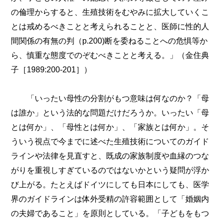
の倫理からすると、生殖技術をむやみに拡大していくこ
とは戒めるべきことと考えられることと、医師に性的人
間関係の有無の判（p.200)断を委ねることへの危惧等か
ら、慎重な態度でのぞむべきことと考える。」（金住典
子［1989:200-201］）
「いったい母性の分割がもつ意味は何なのか？「母
は誰か」という法的な問題だけだろうか。いったい「母
とは何か」、「母性とは何か」、「家族とは何か」。そ
ういう視点で今までに述べた生殖技術についてのガイド
ラインや法律を見直すと、既成の家族制度や血縁のつな
がりを重視しすぎているのではないかという疑問が浮か
び上がる。たとえばドイツにしても日本にしても、医学
界のガイドラインは体外受精の許容範囲として「婚姻内
の夫婦であること」を原則としている。「子どもをもつ