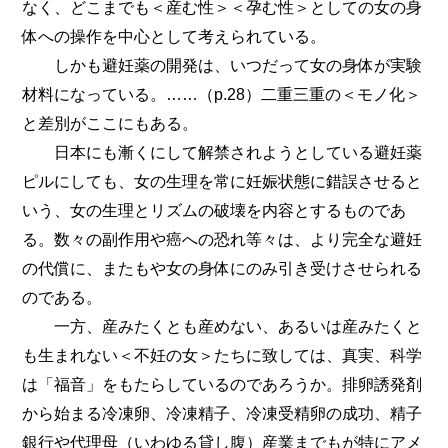
なく、どこまでも＜産む性＞＜孕む性＞としての女の身
体への操作を中心として考えられている。
しかも避妊薬の開発は、いつだって女の身体が実験
材料になっている。……（p.28）二重三重の＜モノ化＞
と差別がここにもある。
日本にも漸くにして解禁されようとしている避妊薬
ピルにしても、女の生理を常に妊娠状態に錯誤させると
いう、女の生理とリズムの破壊を内容とするものであ
る。数々の副作用や癌への恐れ等々は、より完全な避妊
の代償に、またもや女の身体にのみ引き受けさせられる
のである。
一方、産みたくとも産めない、あるいは産みたくと
も生まれない＜不妊の女＞たちに致しては、真実、科学
は「福音」をもたらしているのであろうか。排卵誘発剤
から始まる冷凍卵、冷凍精子、冷凍受精卵の成功、精子
銀行や代理母（いわゆる貸し腹）産業までもが特にアメ