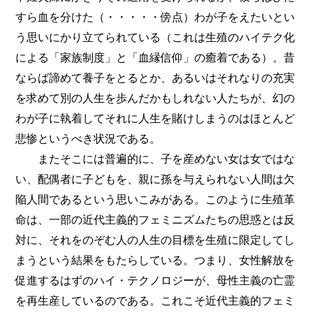
すら血を分けた（・・・・・傍点）わが子をえたいとい
う思いにかり立てられている（これは生殖のハイテク化
による「家族制度」と「血縁信仰」の癒着である）。昔
ならば諦めて養子をとるとか、あるいはそれなりの充実
を求めて別の人生を歩んだかもしれない人たちが、幻の
わが子に執着してそれに人生を賭けしまうのはほとんど
悲惨というべき状況である。
またそこには普遍的に、子を産めない女は女ではな
い、配偶者に子どもを、親に孫を与えられない人間は欠
陥人間であるという思いこみがある。このように生殖革
命は、一部の近代主義的フェミニズムたちの思惑とは反
対に、それをのぞむ人の人生の目標を生殖に限定してし
まうという結果をもたらしている。つまり、女性解放を
促進するはずのハイ・テクノロジーが、母性主義の亡霊
を再生産しているのである。これこそ近代主義的フェミ