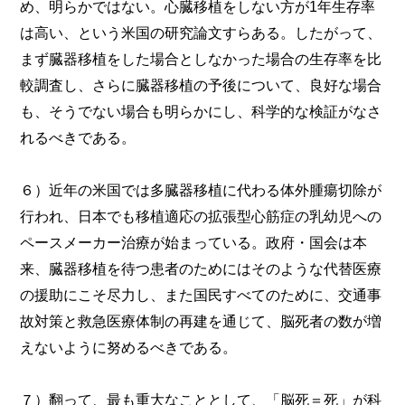
め、明らかではない。心臓移植をしない方が1年生存率
は高い、という米国の研究論文すらある。したがって、
まず臓器移植をした場合としなかった場合の生存率を比
較調査し、さらに臓器移植の予後について、良好な場合
も、そうでない場合も明らかにし、科学的な検証がなさ
れるべきである。
６）近年の米国では多臓器移植に代わる体外腫瘍切除が
行われ、日本でも移植適応の拡張型心筋症の乳幼児への
ペースメーカー治療が始まっている。政府・国会は本
来、臓器移植を待つ患者のためにはそのような代替医療
の援助にこそ尽力し、また国民すべてのために、交通事
故対策と救急医療体制の再建を通じて、脳死者の数が増
えないように努めるべきである。
７）翻って、最も重大なこととして、「脳死＝死」が科