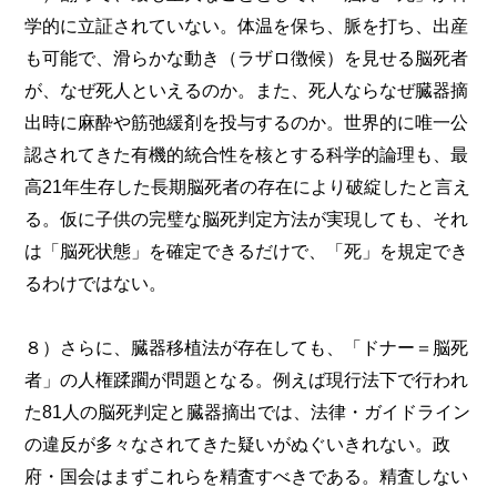
学的に立証されていない。体温を保ち、脈を打ち、出産
も可能で、滑らかな動き（ラザロ徴候）を見せる脳死者
が、なぜ死人といえるのか。また、死人ならなぜ臓器摘
出時に麻酔や筋弛緩剤を投与するのか。世界的に唯一公
認されてきた有機的統合性を核とする科学的論理も、最
高21年生存した長期脳死者の存在により破綻したと言え
る。仮に子供の完璧な脳死判定方法が実現しても、それ
は「脳死状態」を確定できるだけで、「死」を規定でき
るわけではない。
８）さらに、臓器移植法が存在しても、「ドナー＝脳死
者」の人権蹂躙が問題となる。例えば現行法下で行われ
た81人の脳死判定と臓器摘出では、法律・ガイドライン
の違反が多々なされてきた疑いがぬぐいきれない。政
府・国会はまずこれらを精査すべきである。精査しない