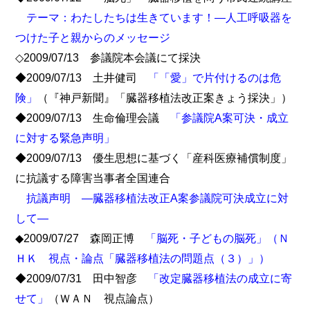
テーマ：わたしたちは生きています！―人工呼吸器を
つけた子と親からのメッセージ
◇2009/07/13 参議院本会議にて採決
◆2009/07/13 土井健司
「「愛」で片付けるのは危
険」
（『神戸新聞』「臓器移植法改正案きょう採決」）
◆2009/07/13 生命倫理会議
「参議院A案可決・成立
に対する緊急声明」
◆2009/07/13 優生思想に基づく「産科医療補償制度」
に抗議する障害当事者全国連合
抗議声明 ―臓器移植法改正A案参議院可決成立に対
して―
◆2009/07/27 森岡正博
「脳死・子どもの脳死」（Ｎ
ＨＫ 視点・論点「臓器移植法の問題点（３）」）
◆2009/07/31 田中智彦
「改定臓器移植法の成立に寄
せて」
（ＷＡＮ 視点論点）