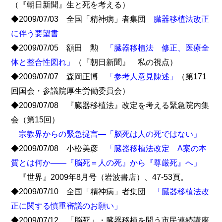
（『朝日新聞』生と死を考える）
◆2009/07/03 全国「精神病」者集団
臓器移植法改正
に伴う要望書
◆2009/07/05 額田 勲
「臓器移植法 修正、医療全
体と整合性図れ」
（『朝日新聞』 私の視点）
◆2009/07/07 森岡正博
「参考人意見陳述」
（第171
回国会・参議院厚生労働委員会）
◆2009/07/08 『臓器移植法』改定を考える緊急院内集
会（第15回）
宗教界からの緊急提言―「脳死は人の死ではない」
◆2009/07/08 小松美彦
「臓器移植法改定 A案の本
質とは何か――『脳死＝人の死』から『尊厳死』へ」
『世界』2009年8月号（岩波書店）、47-53頁。
◆2009/07/10 全国「精神病」者集団
「臓器移植法改
正に関する慎重審議のお願い」
◆2009/07/12 「脳死」・臓器移植を問う市民連続講座