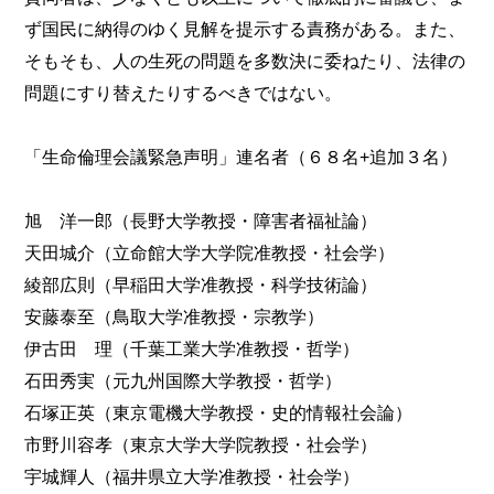
ず国民に納得のゆく見解を提示する責務がある。また、
そもそも、人の生死の問題を多数決に委ねたり、法律の
問題にすり替えたりするべきではない。
「生命倫理会議緊急声明」連名者（６８名+追加３名）
旭 洋一郎（長野大学教授・障害者福祉論）
天田城介（立命館大学大学院准教授・社会学）
綾部広則（早稲田大学准教授・科学技術論）
安藤泰至（鳥取大学准教授・宗教学）
伊古田 理（千葉工業大学准教授・哲学）
石田秀実（元九州国際大学教授・哲学）
石塚正英（東京電機大学教授・史的情報社会論）
市野川容孝（東京大学大学院教授・社会学）
宇城輝人（福井県立大学准教授・社会学）