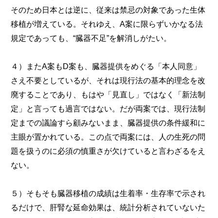
そのため日本とは逆に、従来は禁忌の対象であった生体
移植が増えている。それゆえ、A案に限らずいかなる法
規定であっても、“臓器不足”を解消しがたい。
４）またA案もD案も、臓器提供をめぐる「本人同意」
さえ不要としているが、それは現行法の基本的理念を改
廃することであり、もはや「見直し」ではなく「新法制
定」と言っても過言ではない。だが両案では、現行法制
定までの議論すら顧みないまま、臓器提供の条件緩和に
主眼が置かれている。この点で両案には、人の生死の問
題を扱うのに必須の慎重さが欠けていると言わざるをえ
ない。
５）そもそも臓器移植の成績は生着率・生存率で示され
るだけで、肝腎な延命効果は、統計分析されていないた