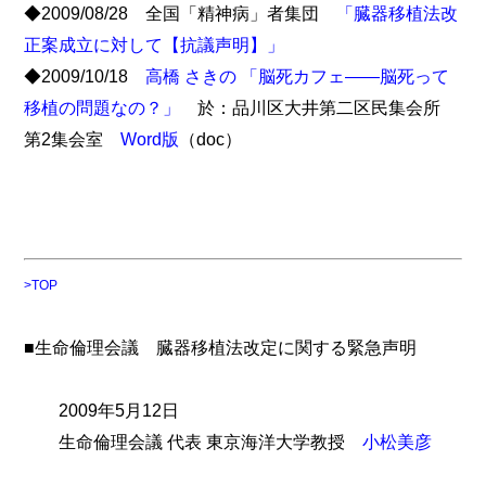
◆2009/08/28 全国「精神病」者集団
「臓器移植法改
正案成立に対して【抗議声明】」
◆2009/10/18
高橋 さきの
「脳死カフェ――脳死って
移植の問題なの？」
於：品川区大井第二区民集会所
第2集会室
Word版
（doc）
>TOP
■生命倫理会議 臓器移植法改定に関する緊急声明
2009年5月12日
生命倫理会議 代表 東京海洋大学教授
小松美彦