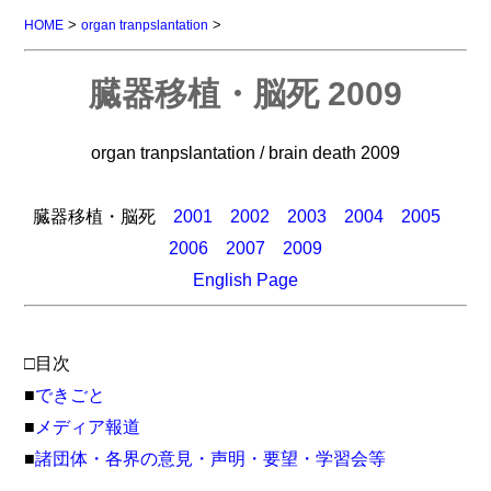
>
>
HOME
organ tranpslantation
臓器移植・脳死 2009
organ tranpslantation / brain death 2009
臓器移植・脳死
2001
2002
2003
2004
2005
2006
2007
2009
English Page
□目次
■
できごと
■
メディア報道
■
諸団体・各界の意見・声明・要望・学習会等