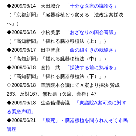
◆2009/06/14 天田城介
「十分な医療の議論を」
（『京都新聞』「臓器移植どう変える 法改定案採決
へ」）
◆2009/06/16 小松美彦
「おざなりの国会審議」
（『高知新聞』「揺れる臓器移植法（上）」）
◆2009/06/17 田中智彦
「命の線引きの残酷さ」
（『高知新聞』「揺れる臓器移植法（中）」）
◆2009/06/18 倉持 武
「採決する前に熟考を」
（『高知新聞』「揺れる臓器移植法（下）」）
◇2009/06/18 衆議院本会議にてＡ案より採決 賛成
263、反対167、無投票（欠席、棄権）47
◆2009/06/18 生命倫理会議
「衆議院A案可決に対す
る緊急声明」
◆2009/06/21
「脳死」・臓器移植を問うれんぞく市民
講座