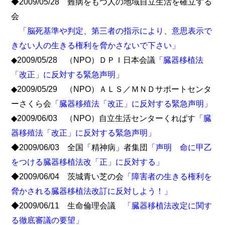
◆2009/05/28 難病をもつ人の地域自立生活を確立する
会
「脳死基準や判定、第三者の指示により、意思表示で
きない人の生きる権利を脅かさないで下さい」
◆2009/05/28 （NPO）ＤＰＩ日本会議
「臓器移植法
「改正」に反対する緊急声明」
◆2009/05/29 （NPO）ＡＬＳ／ＭＮＤサポートセンタ
ーさくら会
「臓器移殖法「改正」に反対する緊急声明」
◆2009/06/03 （NPO）自立生活センターくれぱす
「臓
器移殖法「改正」に反対する緊急声明」
◆2009/06/03 全国「精神病」者集団
「声明 命に甲乙
をつける臓器移植法改「正」に反対する」
◆2009/06/04 茨城青い芝の会
「障害者の生きる権利を
脅かされる臓器移植法改訂に反対しよう！」
◆2009/06/11 生命倫理会議
「臓器移植法改定に関す
る徹底審議の要望」