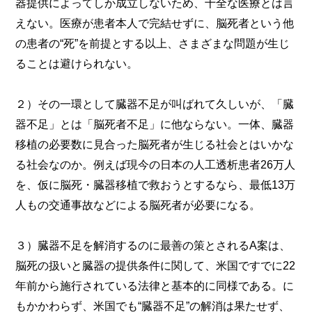
器提供によってしか成立しないため、十全な医療とは言
えない。医療が患者本人で完結せずに、脳死者という他
の患者の“死”を前提とする以上、さまざまな問題が生じ
ることは避けられない。
２）その一環として臓器不足が叫ばれて久しいが、「臓
器不足」とは「脳死者不足」に他ならない。一体、臓器
移植の必要数に見合った脳死者が生じる社会とはいかな
る社会なのか。例えば現今の日本の人工透析患者26万人
を、仮に脳死・臓器移植で救おうとするなら、最低13万
人もの交通事故などによる脳死者が必要になる。
３）臓器不足を解消するのに最善の策とされるA案は、
脳死の扱いと臓器の提供条件に関して、米国ですでに22
年前から施行されている法律と基本的に同様である。に
もかかわらず、米国でも“臓器不足”の解消は果たせず、