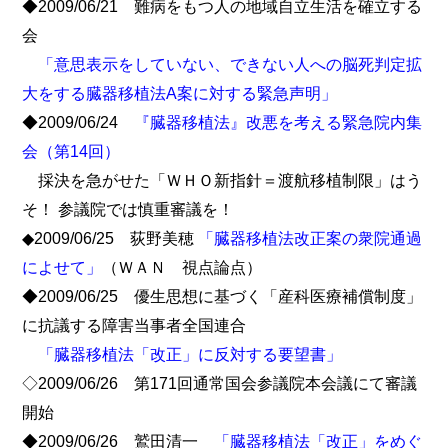
◆2009/06/21 難病をもつ人の地域自立生活を確立する
会
「意思表示をしていない、できない人への脳死判定拡
大をする臓器移植法A案に対する緊急声明」
◆2009/06/24
『臓器移植法』改悪を考える緊急院内集
会（第14回）
採決を急がせた「ＷＨＯ新指針＝渡航移植制限」はう
そ！ 参議院では慎重審議を！
◆2009/06/25 荻野美穂
「臓器移植法改正案の衆院通過
によせて」
（ＷＡＮ 視点論点）
◆2009/06/25 優生思想に基づく「産科医療補償制度」
に抗議する障害当事者全国連合
「臓器移植法「改正」に反対する要望書」
◇2009/06/26 第171回通常国会参議院本会議にて審議
開始
◆2009/06/26 鷲田清一
「臓器移植法「改正」をめぐ