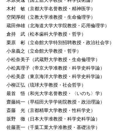
木原英逸（国士舘大学教授・科学技術論）
木村 敏（京都大学名誉教授・精神医学）
空閑厚樹（立教大学准教授・生命倫理学）
蔵田伸雄（北海道大学大学院教授・応用倫理学）
倉持 武（松本歯科大学教授・哲学）
栗原 彬（立命館大学特別招聘教授・政治社会学）
小泉義之（立命館大学教授・哲学）
小松奈美子（武蔵野大学教授・生命倫理学）
小松真理子（帝京大学准教授・科学史科学論）
小松美彦（東京海洋大学教授・科学史科学論）
小柳正弘（琉球大学教授・社会哲学）
最首 悟（和光大学名誉教授・〈いのち〉学）
齋藤純一（早稲田大学学術院教授・政治理論）
斎藤 光（京都精華大学教授・性科学史）
坂野 徹（日本大学准教授・科学史科学論）
佐藤憲一（千葉工業大学准教授・基礎法学）