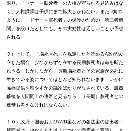
限り、「ドナー＝脳死者」の人権が守られる見込みはな
く、人権蹂躙は子供にまで拡大しかねない。またD案の
ように、「ドナー＝脳死者」の保護のための「第三者機
関」を設けたとしても、その実効性は乏しいことが予想
される。
９）そして、「脳死＝死」を規定したと読めるA案が成
立した場合、少なからず存在する長期脳死者は命を断た
れうる。しかしながら、長期脳死者とその家族が必死に
生きている姿についてほとんど知られないまま、いかに
臓器提供を増やすかの議論ばかりがなされている。臓器
移植を人間同士の連帯と見るなら、（長期）脳死者との
連帯も考えなければならない。
１０）政府・国会およびA?D案などの各法案の提出者・
賛同者は、少なくとも以上について徹底的に審議し、ま