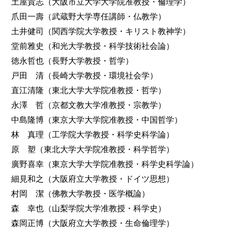
土屋貴志（大阪市立大学大学院准教授・倫理学）
爪田一壽（武蔵野大学専任講師・仏教学）
土井健司（関西学院大学教授・キリスト教神学）
堂前雅史（和光大学教授・科学技術社会論）
徳永哲也（長野大学教授・哲学）
戸田 清（長崎大学教授・環境社会学）
直江清隆（東北大学大学院准教授・哲学）
永澤 哲（京都文教大学准教授・宗教学）
中島隆博（東京大学大学院准教授・中国哲学）
林 真理（工学院大学教授・科学史科学論）
原 塑（東北大学大学院准教授・科学哲学）
廣野喜幸（東京大学大学院准教授・科学史科学論）
細見和之（大阪府立大学教授・ドイツ思想）
村岡 潔（佛教大学教授・医学概論）
森 幸也（山梨学院大学准教授・科学史）
森岡正博（大阪府立大学教授・生命倫理学）