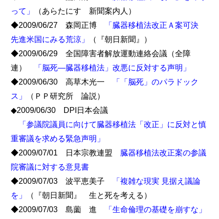
って」
（あらたにす 新聞案内人）
◆2009/06/27 森岡正博
「臓器移植法改正Ａ案可決
先進米国にみる荒涼」
（『朝日新聞』）
◆2009/06/29 全国障害者解放運動連絡会議（全障
連）
「脳死―臓器移植法」改悪に反対する声明」
◆2009/06/30 高草木光一
「「脳死」のパラドック
ス」
（ＰＰ研究所 論説）
◆2009/06/30 DPI日本会議
「参議院議員に向けて臓器移植法「改正」に反対と慎
重審議を求める緊急声明」
◆2009/07/01 日本宗教連盟
臓器移植法改正案の参議
院審議に対する意見書
◆2009/07/03 波平恵美子
「複雑な現実 見据え議論
を」
（『朝日新聞』 生と死を考える）
◆2009/07/03 島薗 進
「生命倫理の基礎を崩すな」