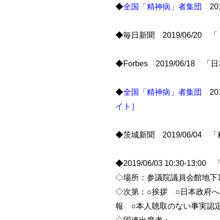
◆
全国「精神病」者集団
201
◆毎日新聞 2019/06/
◆Forbes 2019/06/
◆
全国「精神病」者集団
20
イト］
◆茨城新聞 2019/06/0
◆2019/06/03 10:3
◇場所：参議院議員会館地下1
◇次第：○挨拶 ○日本政府へ
報 ○本人聴取のない事実認