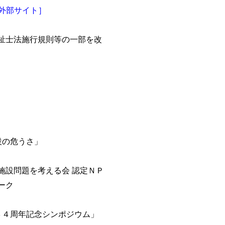
外部サイト］
福祉士法施行規則等の一部を改
設の危うさ」
施設問題を考える会 認定ＮＰ
ーク
設立３４周年記念シンポジウム」