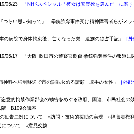
9/06/23
「NHKスペシャル「彼女は安楽死を選んだ」に関す
20 「『つらい思い知って』 拳銃強奪事件受け精神障害者らがメ
18 「日本の病院で身体拘束後、亡くなった弟 遺族の独占手記」
［外
19/06/17 「大阪･吹田市の警察官刺傷 拳銃強奪事件の報道
4 「精神科へ強制移送で市の謝罪求める請願 取手の女性」
［外部
0-13:00 「恣意的拘禁作業部会の勧告をめぐる政府、国連、市民社
階 B109会議室
の勧告二例について ○訪問・技術的援助の実現 ○障害者権利
定について ○意見交換