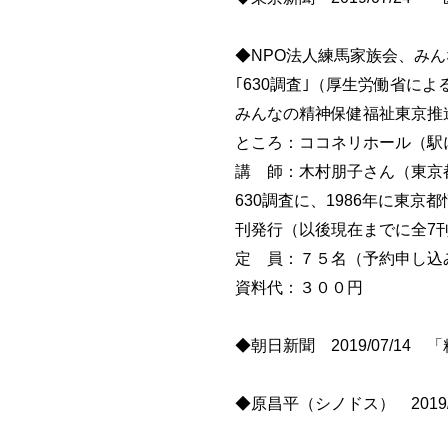
◆NPO法人練馬家族会、みんな
｢630調査｣（厚生労働省に
みんなの精神保健福祉東京推
ところ：ココネリホール（駅
講 師：木村朋子さん（東京
630調査に、1986年に東
刊発行（以後現在までに全7
定 員：７５名（予約申し込
資料代：３００円
◆朝日新聞 2019/07/1
◆原昌平（シノドス） 201