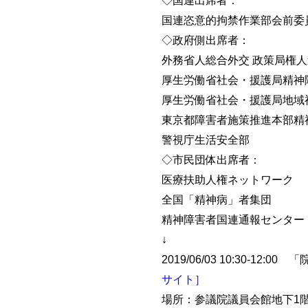
◇国連出席者：
国連恣意的拘禁作業部会前委
◇政府側出席者：
外務省人総合外交 政策局権人
厚生労働省社会・援護局精神
厚生労働省社会・援護局地域
東京都障害者施策推進本部精
警視庁生活安全部
◇市民団体出席者：
医療扶助人権ネットワーク
全国「精神病」者集団
精神障害者国連通報センター
↓
2019/06/03 10:30
サイト］
場所：参議院議員会館地下1階