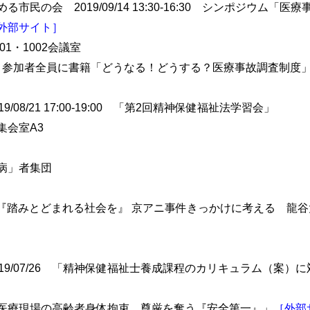
民の会 2019/09/14 13:30-16:30 シンポジウム「
外部サイト］
1・1002会議室
含）参加者全員に書籍「どうなる！どうする？医療事故調査制度
08/21 17:00-19:00 「第2回精神保健福祉法学習会」
集会室A3
病」者集団
8/18 「『踏みとどまれる社会を』 京アニ事件きっかけに考える 
19/07/26 「精神保健福祉士養成課程のカリキュラム（案）
4 「医療現場の高齢者身体拘束 尊厳を奪う『安全第一』」
［外部