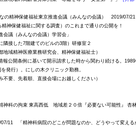
の精神保健福祉東京推進会議（みんなの会議） 2019/07/21 
よる精神保健福祉に関する調査）のこれまで通りの公開を！
進会議（みんなの会議）学習会」
に隣接した7階建てのビルの3階）研修室２
都地域精神医療業務研究会、精神保健福祉士）
京都情報公開条例に基いて開示請求した時から関わり続ける。198
刊を発行）。にしの木クリニック勤務。
み不要、先着順、直接会場にお越しください）
4 「精神科の拘束 東高西低 地域差２０倍『必要ない可能性』 杏
9/07/11 「精神科病院のどこが問題なのか、どうやって変える