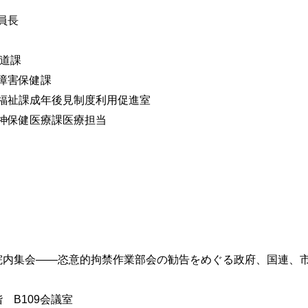
員長
道課
障害保健課
福祉課成年後見制度利用促進室
神保健医療課医療担当
-12:00 「院内集会――恣意的拘禁作業部会の勧告をめぐる政府、国
 B109会議室