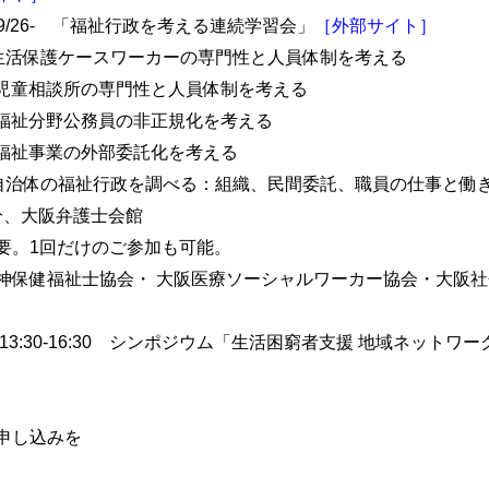
09/26- 「福祉行政を考える連続学習会」
［外部サイト］
(木) 生活保護ケースワーカーの専門性と人員体制を考える
(水) 児童相談所の専門性と人員体制を考える
金) 福祉分野公務員の非正規化を考える
木) 福祉事業の外部委託化を考える
(月) 自治体の福祉行政を調べる：組織、民間委託、職員の仕事と働
0分、大阪弁護士会館
要。1回だけのご参加も可能。
神保健福祉士協会・ 大阪医療ソーシャルワーカー協会・大阪社
21 13:30-16:30 シンポジウム「生活困窮者支援 地域ネット
申し込みを