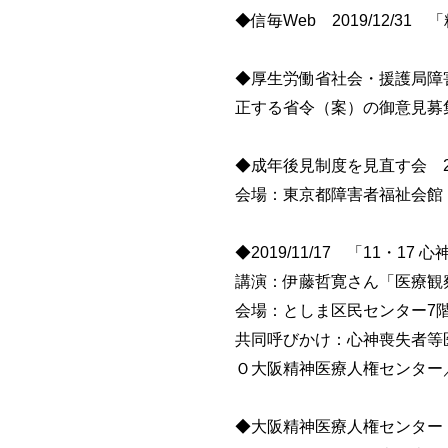
◆信毎Web 2019/12/
◆厚生労働省社会・援護局障害
正する省令（案）の御意見募
◆成年後見制度を見直す会 2019/
会場：東京都障害者福祉会館
◆2019/11/17 「11・
講演：伊藤哲寛さん「医療観
会場：としま区民センター7
共同呼びかけ：心神喪失者等
Ｏ大阪精神医療人権センター
◆大阪精神医療人権センター 20