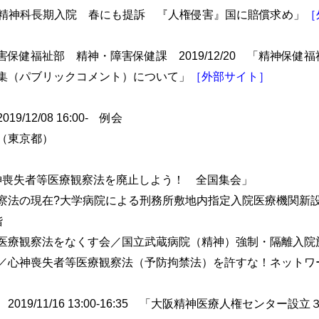
31 「精神科長期入院 春にも提訴 『人権侵害』国に賠償求め」
［
保健福祉部 精神・障害保健課 2019/12/20 「精神保健
集（パブリックコメント）について」
［外部サイト］
12/08 16:00- 例会
（東京都）
17 心神喪失者等医療観察法を廃止しよう！ 全国集会」
察法の現在?大学病院による刑務所敷地内指定入院医療機関新
階
医療観察法をなくす会／国立武蔵病院（精神）強制・隔離入院
／心神喪失者等医療観察法（予防拘禁法）を許すな！ネットワ
19/11/16 13:00-16:35 「大阪精神医療人権センター