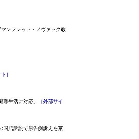
官マンフレッド・ノヴァック教
イト］
く避難生活に対応」
［外部サイ
容の国賠訴訟で原告側訴えを棄