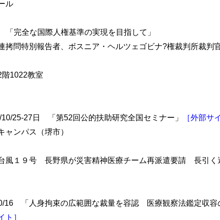
ール
18:00- 「完全な国際人権基準の実現を目指して」
連拷問特別報告者、ボスニア・ヘルツェゴビナ?権裁判所裁判
階1022教室
10/25-27日 「第52回公的扶助研究全国セミナー」
［外部サ
キャンパス（堺市）
22 「台風１９号 長野県が災害精神医療チーム再派遣要請 長引
/10/16 「人身拘束の広範囲な裁量を容認 医療観察法鑑定収
イト］