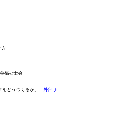
き方
会福祉士会
ワークをどうつくるか」
［外部サ