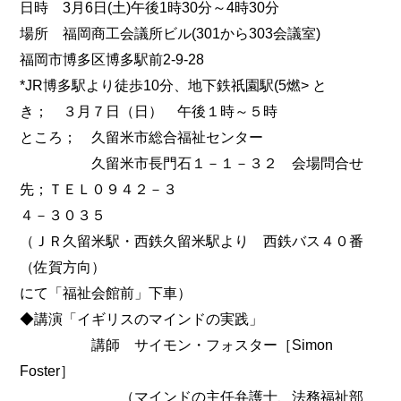
日時 3月6日(土)午後1時30分～4時30分
場所 福岡商工会議所ビル(301から303会議室)
福岡市博多区博多駅前2-9-28
*JR博多駅より徒歩10分、地下鉄祇園駅(5燃> と
き； ３月７日（日） 午後１時～５時
ところ； 久留米市総合福祉センター
久留米市長門石１－１－３２ 会場問合せ
先；ＴＥＬ０９４２－３
４－３０３５
（ＪＲ久留米駅・西鉄久留米駅より 西鉄バス４０番
（佐賀方向）
にて「福祉会館前」下車）
◆講演「イギリスのマインドの実践」
講師 サイモン・フォスター［Simon
Foster］
（マインドの主任弁護士、法務福祉部