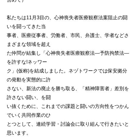
私たちは11月3目の、心神喪失者医療観察法案阻止の闘
いを闘ってきた当
事者、医療従事者、労働者、市民、弁護士、学者などさ
まざまな領域を超え
た仲問が結集し「心神喪失者医療観察法―予防拘禁法―
を許すな!ネッワー
ク」(仮称)を結成しました。ネヅトワークでは保安拠分
の発動を実態的に許
さない、新法の廃止を勝ち取る、「精神障害者」差別を
許さない闘い、を闘
い抜くために、これまでの課題と闘いの方向性をつかん
でいく共同作業のひ
とつとして、連続学習・討論会に取り組んで行きたいと
思います。