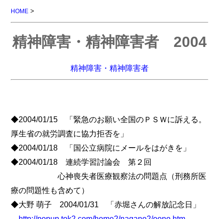
>
HOME
精神障害・精神障害者 2004
精神障害・精神障害者
◆2004/01/15 「緊急のお願い全国のＰＳＷに訴える。
厚生省の就労調査に協力拒否を」
◆2004/01/18 「国公立病院にメールをはがきを」
◆2004/01/18 連続学習討論会 第２回
心神喪失者医療観察法の問題点（刑務所医
療の問題性も含めて）
◆大野 萌子 2004/01/31 「赤堀さんの解放記念日」
http://popup.tok2.com/home2/nagano2/oono.htm