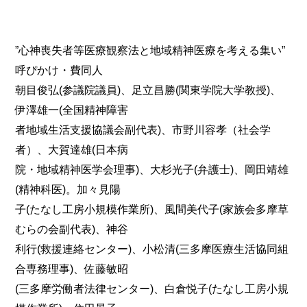
”心神喪失者等医療観察法と地域精神医療を考える集い”
呼ぴかけ・費同人
朝目俊弘(参議院議員)、足立昌勝(関東学院大学教授)、
伊澤雄一(全国精神障害
者地域生活支援協議会副代表)、市野川容孝（社会学
者）、大賀達雄(日本病
院・地域精神医学会理事)、大杉光子(弁護士)、岡田靖雄
(精神科医)。加々見陽
子(たなし工房小規模作業所)、風間美代子(家族会多摩草
むらの会副代表)、神谷
利行(救援連絡センター)、小松清(三多摩医療生活協同組
合専務理事)、佐藤敏昭
(三多摩労働者法律センター)、白倉悦子(たなし工房小規