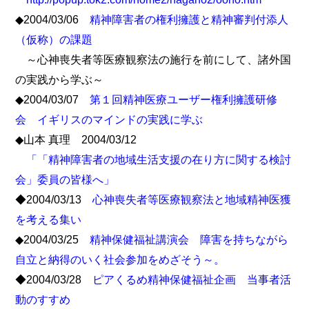
◆2004/03/06
精神障害者の権利擁護と精神審判付添人
（仮称）の課題
～心神喪失者等医療観察法の施行を前にして、諸外国
の実践から学ぶ～
◆2004/03/07
第１回精神医療ユーザー権利擁護研修
会 イギリスのマインドの実践に学ぶ
◆山本 真理 2004/03/12
「「精神障害者の地域生活支援の在り方に関する検討
会」委員の皆様へ」
◆2004/03/13
心神喪失者等医療観察法と地域精神医獲
を考える集い
◆2004/03/25
精神保健福祉講演会 障害を持ちながら
自立と納得のいく社会参加をめざそう～。
◆2004/03/28
ピアくるめ精神保健福祉企画 当事者活
動のすすめ