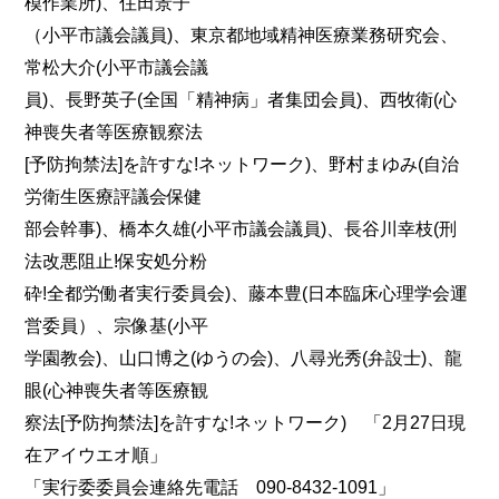
模作業所)、住田景子
（小平市議会議員)、東京都地域精神医療業務研究会、
常松大介(小平市議会議
員)、長野英子(全国「精神病」者集団会員)、西牧衛(心
神喪失者等医療観察法
[予防拘禁法]を許すな!ネットワーク)、野村まゆみ(自治
労衛生医療評議会保健
部会幹事)、橋本久雄(小平市議会議員)、長谷川幸枝(刑
法改悪阻止!保安処分粉
砕!全都労働者実行委員会)、藤本豊(日本臨床心理学会運
営委員）、宗像基(小平
学園教会)、山口博之(ゆうの会)、八尋光秀(弁設士)、龍
眼(心神喪失者等医療観
察法[予防拘禁法]を許すな!ネットワーク) 「2月27日現
在アイウエオ順」
「実行委委員会連絡先電話 090-8432-1091」