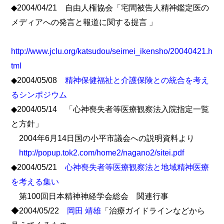
◆2004/04/21 自由人権協会「宅間被告人精神鑑定医の
メディアへの発言と報道に関する提言 」
http://www.jclu.org/katsudou/seimei_ikensho/20040421.h
tml
◆2004/05/08
精神保健福祉と介護保険との統合を考え
るシンポジウム
◆2004/05/14 「心神喪失者等医療観察法入院指定一覧
と方針」
2004年6月14日国の小平市議会への説明資料より
http://popup.tok2.com/home2/nagano2/sitei.pdf
◆2004/05/21
心神喪失者等医療観察法と地域精神医療
を考える集い
第100回日本精神神経学会総会 関連行事
◆2004/05/22
岡田 靖雄
「治療ガイドラインなどから