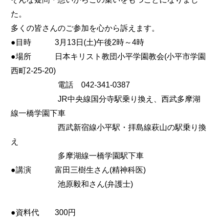
た。
多くの皆さんのご参加を心から訴えます。
●目時 3月13日(土)午後2時～4時
●場所 日本キリスト教団小平学園教会(小平市学園
西町2-25-20)
電話 042-341-0387
JR中央線国分寺駅乗り換え、西武多摩湖
線一橋学園下車
西武新宿線小平駅・拝島線萩山の駅乗り換
え
多摩湖線一橋学園駅下車
●講演 富田三樹生さん(精神科医)
池原毅和さん(弁護士)
●資料代 300円