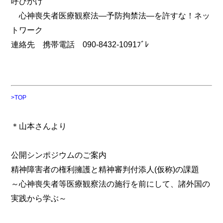
呼びかけ
心神喪失者医療観察法―予防拘禁法―を許すな！ネッ
トワーク
連絡先 携帯電話 090-8432-1091ﾌﾞﾚ
>TOP
＊山本さんより
公開シンポジウムのご案内
精神障害者の権利擁護と精神審判付添人(仮称)の課題
～心神喪失者等医療観察法の施行を前にして、諸外国の
実践から学ぶ～