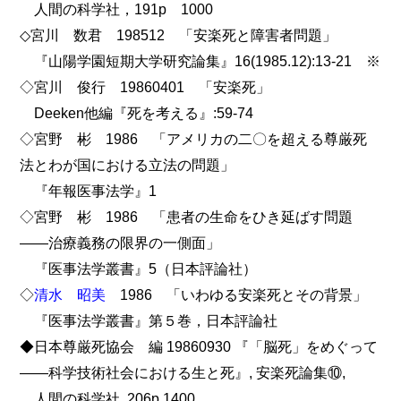
人間の科学社，191p 1000
◇宮川 数君 198512 「安楽死と障害者問題」
『山陽学園短期大学研究論集』16(1985.12):13-21 ※
◇宮川 俊行 19860401 「安楽死」
Deeken他編『死を考える』:59-74
◇宮野 彬 1986 「アメリカの二〇を超える尊厳死
法とわが国における立法の問題」
『年報医事法学』1
◇宮野 彬 1986 「患者の生命をひき延ばす問題
――治療義務の限界の一側面」
『医事法学叢書』5（日本評論社）
◇
清水 昭美
1986 「いわゆる安楽死とその背景」
『医事法学叢書』第５巻，日本評論社
◆日本尊厳死協会 編 19860930 『「脳死」をめぐって
――科学技術社会における生と死』, 安楽死論集⑩,
人間の科学社, 206p 1400