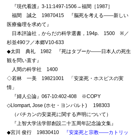
『現代看護』3-11:1497-1506→福間［1987］
福間 誠之 19870415 『脳死を考える――新しい
医療倫理を求めて』
日本評論社，からだの科学選書，194p. 1500 ※／
杉並490フ／本郷V10-633
◆太田 典礼 1982 『死はタブーか――日本人の死生
観を問い直す』
人間の科学社 1400
◇若林 一美 19821001 「安楽死・ホスピスの実
情」
『婦人公論』067-10:402-408 ※COPY
◇Llompart, Jose (ホセ・ヨンパルト) 198303
（バチカンの安楽死に関する声明について）
『上智大学法学部創設二十五周年記念論文集』
◆宮川 俊行 19830410
『安楽死と宗教――カトリッ