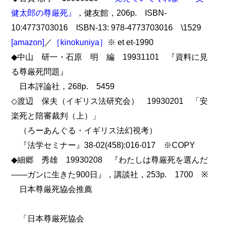
健太郎の尊厳死』
，健友館，206p. ISBN-
10:4773703016 ISBN-13: 978-4773703016 \1529
[amazon]
／
［kinokuniya］
※ et et-1990
◆中山 研一・石原 明 編 19931101 『資料に見
る尊厳死問題』
日本評論社，268p. 5459
◇渡辺 保夫（イギリス法研究会） 19930201 「安
楽死と陪審裁判（上）」
（ろーあんぐる・イギリス法幻視考）
『法学セミナー』38-02(458):016-017 ※COPY
◆細郷 秀雄 19930208 『わたしは尊厳死を選んだ
――ガンに生きた900日』，講談社，253p. 1700 ※
日本尊厳死協会推薦
「日本尊厳死協会