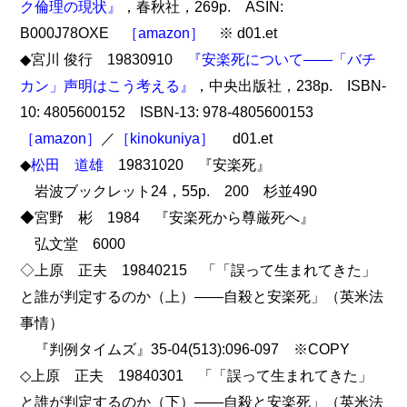
ク倫理の現状』
，春秋社，269p. ASIN:
B000J78OXE
［amazon］
※ d01.et
◆宮川 俊行 19830910
『安楽死について――「バチ
カン」声明はこう考える』
，中央出版社，238p. ISBN-
10: 4805600152 ISBN-13: 978-4805600153
［amazon］
／
［kinokuniya］
d01.et
◆
松田 道雄
19831020 『安楽死』
岩波ブックレット24，55p. 200 杉並490
◆宮野 彬 1984 『安楽死から尊厳死へ』
弘文堂 6000
◇上原 正夫 19840215 「「誤って生まれてきた」
と誰が判定するのか（上）――自殺と安楽死」（英米法
事情）
『判例タイムズ』35-04(513):096-097 ※COPY
◇上原 正夫 19840301 「「誤って生まれてきた」
と誰が判定するのか（下）――自殺と安楽死」（英米法