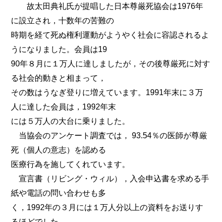
故太田典礼氏が提唱した日本尊厳死協会は1976年
に設立され，十数年の苦難の
時期を経て死ぬ権利運動がようやく社会に容認されるよ
うになりました。会員は19
90年８月に１万人に達しましたが，その後尊厳死に対す
る社会的動きと相まって，
その数はうなぎ登りに増えています。1991年末に３万
人に達した会員は，1992年末
には５万人の大台に乗りました。
当協会のアンケート調査では， 93.54％の医師が尊厳
死（個人の意志）を認める
医療行為を施してくれています。
宣言書（リビング・ウィル），入会申込書を求める手
紙や電話の問い合わせも多
く，1992年の３月には１万人分以上の資料をお送りす
るほどでした。