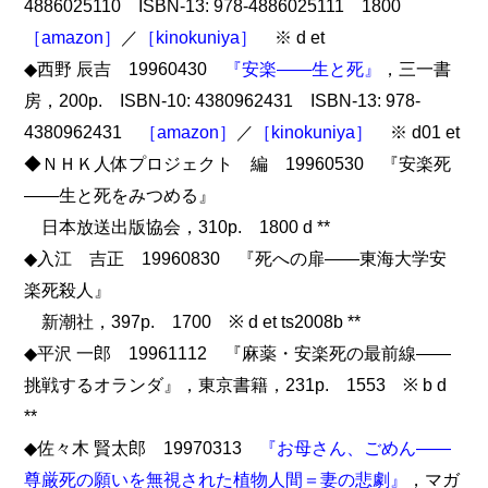
4886025110 ISBN-13: 978-4886025111 1800
［amazon］
／
［kinokuniya］
※ d et
◆西野 辰吉 19960430
『安楽――生と死』
，三一書
房，200p. ISBN-10: 4380962431 ISBN-13: 978-
4380962431
［amazon］
／
［kinokuniya］
※ d01 et
◆ＮＨＫ人体プロジェクト 編 19960530 『安楽死
――生と死をみつめる』
日本放送出版協会，310p. 1800 d **
◆入江 吉正 19960830 『死への扉――東海大学安
楽死殺人』
新潮社，397p. 1700 ※ d et ts2008b **
◆平沢 一郎 19961112 『麻薬・安楽死の最前線――
挑戦するオランダ』，東京書籍，231p. 1553 ※ b d
**
◆佐々木 賢太郎 19970313
『お母さん、ごめん――
尊厳死の願いを無視された植物人間＝妻の悲劇』
，マガ