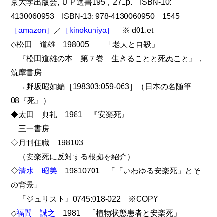
京大学出版会, ＵＰ選書195，271p. ISBN-10:
4130060953 ISBN-13: 978-4130060950 1545
［amazon］
／
［kinokuniya］
※ d01.et
◇松田 道雄 198005 「老人と自殺」
『松田道雄の本 第７巻 生きることと死ぬこと』，
筑摩書房
→野坂昭如編［198303:059-063］（日本の名随筆
08『死』）
◆太田 典礼 1981 『安楽死』
三一書房
◇月刊住職 198103
（安楽死に反対する根拠を紹介）
◇
清水 昭美
19810701 「「いわゆる安楽死」とそ
の背景」
『ジュリスト』0745:018-022 ※COPY
◇
福間 誠之
1981 「植物状態患者と安楽死」