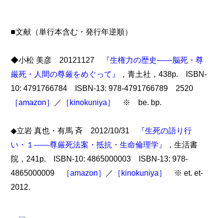
■文献（単行本含む・発行年逆順）
◆小松 美彦 20121127
『生権力の歴史――脳死・尊
厳死・人間の尊厳をめぐって』
，青土社，438p. ISBN-
10: 4791766784 ISBN-13: 978-4791766789 2520
［amazon］
／
［kinokuniya］
※ be. bp.
◆立岩 真也・有馬 斉 2012/10/31
『生死の語り行
い・１――尊厳死法案・抵抗・生命倫理学』
，生活書
院，241p. ISBN-10: 4865000003 ISBN-13: 978-
4865000009
［amazon］
／
［kinokuniya］
※ et. et-
2012.