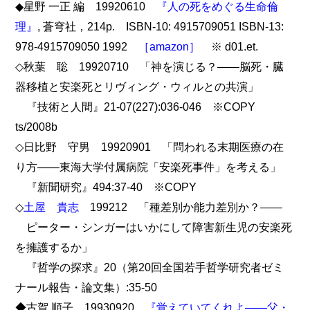
◆星野 一正 編 19920610
『人の死をめぐる生命倫
理』
, 蒼穹社，214p. ISBN-10: 4915709051 ISBN-13:
978-4915709050 1992
［amazon］
※ d01.et.
◇秋葉 聡 19920710 「神を演じる？――脳死・臓
器移植と安楽死とリヴィング・ウィルとの共演」
『技術と人間』21-07(227):036-046 ※COPY
ts/2008b
◇日比野 守男 19920901 「問われる末期医療の在
り方――東海大学付属病院「安楽死事件」を考える」
『新聞研究』494:37-40 ※COPY
◇
土屋 貴志
199212 「種差別か能力差別か？――
ピーター・シンガーはいかにして障害新生児の安楽死
を擁護するか」
『哲学の探求』20（第20回全国若手哲学研究者ゼミ
ナール報告・論文集）:35-50
◆古賀 順子 19930920
『覚えていてくれよ――父・