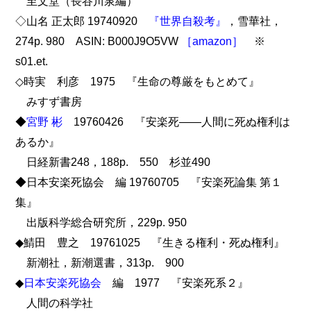
至文堂（長谷川泉編）
◇山名 正太郎 19740920
『世界自殺考』
，雪華社，
274p. 980 ASIN: B000J9O5VW
［amazon］
※
s01.et.
◇時実 利彦 1975 『生命の尊厳をもとめて』
みすず書房
◆
宮野 彬
19760426 『安楽死――人間に死ぬ権利は
あるか』
日経新書248，188p. 550 杉並490
◆日本安楽死協会 編 19760705 『安楽死論集 第１
集』
出版科学総合研究所，229p. 950
◆鯖田 豊之 19761025 『生きる権利・死ぬ権利』
新潮社，新潮選書，313p. 900
◆
日本安楽死協会
編 1977 『安楽死系２』
人間の科学社