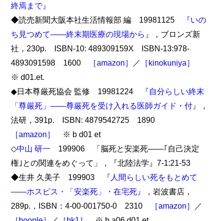
終焉まで』
◆読売新聞大阪本社生活情報部 編 19981125
『いの
ち見つめて――終末期医療の現場から』
，ブロンズ新
社，230p. ISBN-10: 489309159X ISBN-13:978-
4893091598 1600
［amazon］
／
［kinokuniya］
※ d01.et.
◆日本尊厳死協会 監修 19981224
『自分らしい終末
「尊厳死」――尊厳死を受け入れる医師ガイド・付』
，
法研，391p. ISBN: 4879542725 1890
［amazon］
※ b d01 et
◇
中山 研一
199906 「脳死と安楽死――｢自己決定
権｣との関連をめぐって」，『北陸法学』7-1:21-53
◆生井 久美子 199903
『人間らしい死をもとめて
――ホスピス・「安楽死」・在宅死』
，岩波書店，
289p.，ISBN：4-00-001750-0 2310
［amazon］
／
［boople］
／
［bk1］
※ b a06 d01 et