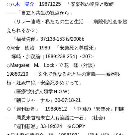
◇
八木 晃介
19871225 「安楽死の陥穽と呪縛
――「自立と共生の観点から」
（リレー連載・私たちの生と生活――病院化社会を超
えられるか３）
『福祉労働』37:138-153 ts/2008b
◇河合 徳治 1989 「安楽死と尊厳死」
塚崎・加茂編［1989:238-254］<207>
◇Margaret M. Lock・立花 隆（対談）
19880219 「文化で異なる死と生の定義――臓器移
植・妊娠中絶・安楽死をめぐって」
（医療“文化”人類学ＮＯＷ）
『朝日ジャーナル』30-07:18-21
◇『週刊新潮』 19880512 「中国の『安楽死』問題
――周恩来首相未亡人も論議に一石」（社会）
『週刊新潮』33-19:024 ※COPY