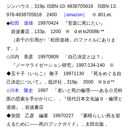
ジンハウス，319p. ISBN-10: 4838705816 ISBN-13:
978-4838705818 2400
［amazon］
※ d01.et.
◆
松田 道雄
19970424 『安楽に死にたい』
岩波書店，133p. 1200 ※ d et ts2008b **
（若干の引用が↑「松田道雄」のファイルにありま
す。）
◇川内 美彦 19970809 「自己決定とは？」
『ノーマライゼーション研究』1997:134-140 ※
◆五十子（いらこ） 敬子 19971130 『死をめぐる自
己決定について』，批評社，319p. 3500 ※ b d **
◇
川本 隆史
1997 「老いと死の倫理――ある小児科
医の思索を手がかりに」，『現代日本文化論９・倫理と
道徳』，岩波書店
◆加賀 乙彦 編著 19970227 『素晴らしい死を迎
えるために――死のブックガイド』，太田出版，