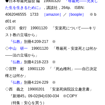
◆日本尊厳死協会 編 19900320
『尊厳死――充実し
た生を生きるために』
，講談社，264p. ISBN:
4062046555 1733
［amazon］
／
［boople］
※ b
d01 et
◇宮川 俊行 19901120 「安楽死について――キリ
スト教の立場から」
『仏教』
別冊4:209-217 ※
◇
中山 研一
19901120 「尊厳死・安楽死とは何か
――法の立場から」
『仏教』
別冊4:218-223 ※
◇宮野 彬 19901120 「「死ぬ権利」――自己決定
権とは何か」
『仏教』
別冊4:224-229 ※
◇西 義之 19900201 「安楽死病院設立趣意書」
『新潮45』09-02(94):030-034 ※COPY
（特集：安心を買う）