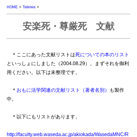
>
>
HOME
Tateiwa
安楽死・尊厳死 文献
＊ここにあった文献リストは
死についての本のリスト
といっしょにしました（2004.08.29）。まずそれを御利
用ください。以下は未整理です。
＊
おもに法学関連の文献リスト（著者名別）
も製作
中。
＊以下にもリストがあります。
http://faculty.web.waseda.ac.jp/akiokada/WasedaMNC/R