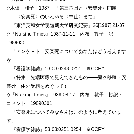
◇木畑 和子 1987 「第三帝国と〈安楽死〉問題
――〈安楽死〉のいわゆる〈中止〉まで」
『東洋英和女学院短期大学研究紀要』26[1987]:21-37
◇『Nursing Times』1987-11-11 内布 敦子 訳
19890301
「アンケ－ト 安楽死についてあなたはどう考えます
か」
『看護学雑誌』53-03:0248-0251 ※COPY
（特集：先端医療で見えてきたもの――臓器移殖・安
楽死・体外受精をめぐって）
◇『Nursing Times』1988-08-17 内布 敦子 抄訳・
コメント 19890301
「安楽死についてみなさんはこのように考えていま
す」
『看護学雑誌』53-03:0251-0254 ※COPY