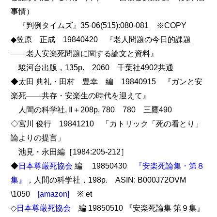
事情）
『判例タイムズ』35-06(515):080-081 ※COPY
◆笠原 正成 19840420 『老人問題の今日的課題
――老人安楽死問題に関する論文と資料』
駿河台出版，135p. 2060 千葉社4902共通
◆太田 典礼・田村 豊幸 編 19840915 『ガンと安
楽死――共存・安楽生の時代を迎えて』
人間の科学社, Ⅱ＋208p, 780 780 三鷹490
◇宮川 俊行 19841210 「カトリック「死の看とり」
論よりの提言」
池見・永田編［1984:205-212］
◆
日本尊厳死協会
編 19850430
『安楽死論集・第８
集』
，人間の科学社，198p. ASIN: B000J72OVM
\1050
[amazon]
※ et
◇
日本尊厳死協会
編 19850510 『安楽死論集 第９集』