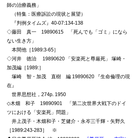
師の治療義務」
（特集：医療訴訟の現状と展望）
『判例タイムズ』40-07:134-138
◇藤田 真一 19890615 「死んでも「ゴミ」になら
ない生き方」
本間他［1989:3-65］
◇河井 徳治 19890620 「安楽死と尊厳死」 塚崎・
加茂編［1989:］
塚崎 智・加茂 直樹 編 19890620 『生命倫理の現
在』
世界思想社，274p. 1950
◇木畑 和子 19890901 「第二次世界大戦下のドイ
ツにおける「安楽死」問題」
井上茂子・木畑和子・芝健介・永岑三千輝・矢野久
［1989:243-283］ ※