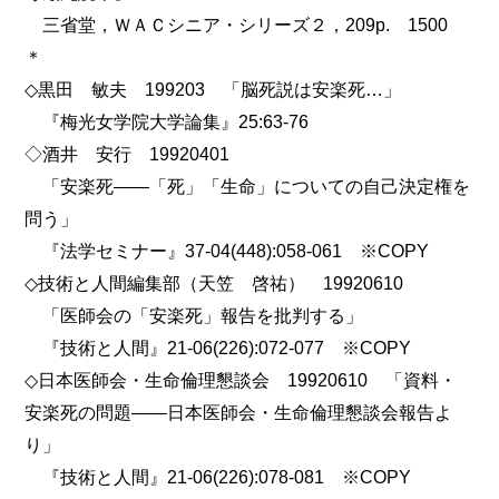
三省堂，ＷＡＣシニア・シリーズ２，209p. 1500
＊
◇黒田 敏夫 199203 「脳死説は安楽死…」
『梅光女学院大学論集』25:63-76
◇酒井 安行 19920401
「安楽死――「死」「生命」についての自己決定権を
問う」
『法学セミナー』37-04(448):058-061 ※COPY
◇技術と人間編集部（天笠 啓祐） 19920610
「医師会の「安楽死」報告を批判する」
『技術と人間』21-06(226):072-077 ※COPY
◇日本医師会・生命倫理懇談会 19920610 「資料・
安楽死の問題――日本医師会・生命倫理懇談会報告よ
り」
『技術と人間』21-06(226):078-081 ※COPY