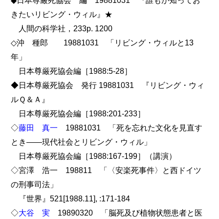
◆日本尊厳死協会 編 19881031 『誰もが知ってお
きたいリビング・ウィル』★
人間の科学社，233p. 1200
◇沖 種郎 19881031 「リビング・ウィルと13
年」
日本尊厳死協会編［1988:5-28］
◆日本尊厳死協会 発行 19881031 『リビング・ウィ
ルＱ＆Ａ』
日本尊厳死協会編［1988:201-233］
◇
藤田 真一
19881031 「死を忘れた文化を見直す
とき――現代社会とリビング・ウィル」
日本尊厳死協会編［1988:167-199］（講演）
◇宮澤 浩一 198811 「〈安楽死事件〉と西ドイツ
の刑事司法」
『世界』521[1988.11], :171-184
◇
大谷 実
19890320 「脳死及び植物状態患者と医