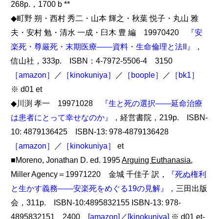
268p.，1700 b **
◆町野 朔・西村 秀二・山本 輝之・秋葉 悦子・丸山 雅
夫・安村 勉・清水 一成・臼木 豊 編 19970420
『安
楽死・尊厳死・末期医療――資料・生命倫理と法II』
，
信山社，333p. ISBN：4-7972-5506-4 3150
［amazon］
／
［kinokuniya］
／
［boople］
／
［bk1］
※ d01 et
◆川渕 孝一 19971028
『生と死の選択――延命治療
は患者にとって幸せなのか』
，経営書院，219p. ISBN-
10: 4879136425 ISBN-13: 978-4879136428
［amazon］
／
［kinokuniya］
et
■Moreno, Jonathan D. ed. 1995
Arguing Euthanasia
,
Miller Agency＝19971220 金城 千佳子 訳，
『死ぬ権利
と生かす義務――安楽死をめぐる19の見解』
，三田出版
会，311p. ISBN-10:4895832155 ISBN-13: 978-
4895832151 2400
[amazon]
／
[kinokuniya]
※ d01 et-