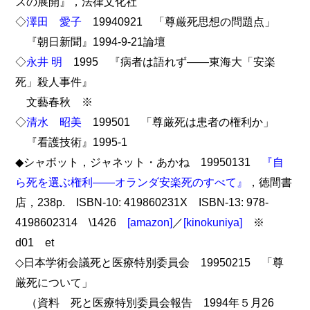
スの展開』，法律文化社
◇
澤田 愛子
19940921 「尊厳死思想の問題点」
『朝日新聞』1994-9-21論壇
◇
永井 明
1995 『病者は語れず――東海大「安楽
死」殺人事件』
文藝春秋 ※
◇
清水 昭美
199501 「尊厳死は患者の権利か」
『看護技術』1995-1
◆シャボット，ジャネット・あかね 19950131
『自
ら死を選ぶ権利――オランダ安楽死のすべて』
，徳間書
店，238p. ISBN-10: 419860231X ISBN-13: 978-
4198602314 \1426
[amazon]
／
[kinokuniya]
※
d01 et
◇日本学術会議死と医療特別委員会 19950215 「尊
厳死について」
（資料 死と医療特別委員会報告 1994年５月26