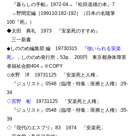
『暮らしの手帖』1972-04→『松田道雄の本』7
→野間宏編［199110:182-192］（日本の名随筆
100『死』）
◆太田 典礼 1973 『安楽死のすすめ』
三一新書
◆しののめ編集部 編 19730315
『強いられる安楽
死』
，しののめ発行所，53p. 200円 東京都身体障害
者福祉会館404→※COPY
◇水野 洋 19731125 「安楽死と人権」
『ジュリスト』0548（臨増・特集：医療と人権）:29-
34
◇
宮野 彬
19731125 「安楽死と人権」
『ジュリスト』0548（臨増・特集：医療と人権）:35-
39
◇『現代のエスプリ』83 1974 「安楽死」