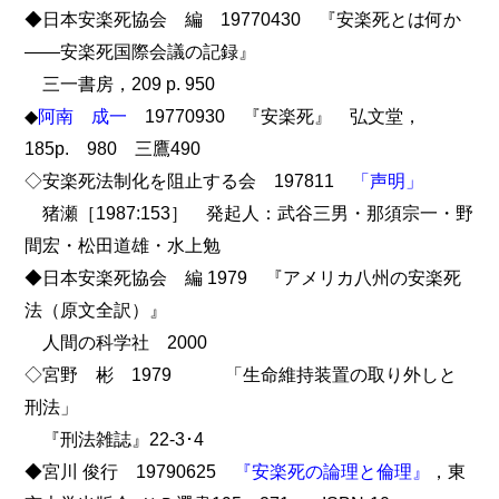
◆日本安楽死協会 編 19770430 『安楽死とは何か
――安楽死国際会議の記録』
三一書房，209 p. 950
◆
阿南 成一
19770930 『安楽死』 弘文堂，
185p. 980 三鷹490
◇安楽死法制化を阻止する会 197811
「声明」
猪瀬［1987:153］ 発起人：武谷三男・那須宗一・野
間宏・松田道雄・水上勉
◆日本安楽死協会 編 1979 『アメリカ八州の安楽死
法（原文全訳）』
人間の科学社 2000
◇宮野 彬 1979 「生命維持装置の取り外しと
刑法」
『刑法雑誌』22-3･4
◆宮川 俊行 19790625
『安楽死の論理と倫理』
，東