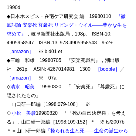
1990d
◆日本ホスピス・在宅ケア研究会 編 19980110
『徹
底討論 安楽死 尊厳死 リビング・ウイル――豊かな生を
求めて』
，岐阜新聞社出版局，198p. ISBN-10:
4905958547 ISBN-13: 978-4905958543 952+
［amazon］
※ b d01 et
◆三輪 和雄 19980705 『安楽死裁判』，潮出版
社，261p. ASIN: 4267014981 1300
［boople］
／
［amazon］
※ 07a
◇
清水 昭美
19980320 「「安楽死」「尊厳死」に
隠されたもの」
山口研一郎編［1998:079-108］ ※
◇
小松 美彦
19980320 「「死の自己決定権」を考え
る」，山口研一郎編［1998:109-152］＊ ※ ts/2007b
＊＝山口研一郎編
『操られる生と死――生命の誕生から