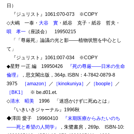
日）
『ジュリスト』1061:070-073 ※COPY
◇大嶋 一泰・
大谷 實
・紙谷 克子・紙谷 哲夫・
唄 孝一
（座談会） 19950215
「「尊厳死」論議の光と影――植物状態を中心とし
て」
『ジュリスト』1061:007-034 ※COPY
◆星野 一正 編 19950426
『死の尊厳――日米の生命
倫理』
，思文閣出版，364p. ISBN：4-7842-0879-8
3975
［amazon］
／
［kinokuniya］
／
［boople］
／
［BK1］
※ be.d01.et.
◇
清水 昭美
1996 「迷惑かけずに死ぬとは」
『いきいきジャーナル』1996秋
◆澤田 愛子 19960410
『末期医療からみたいのち
――死と希望の人間学』
，朱鷺書房，269p. ISBN-10: