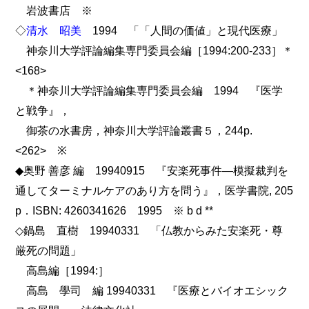
岩波書店 ※
◇
清水 昭美
1994 「「人間の価値」と現代医療」
神奈川大学評論編集専門委員会編［1994:200-233］＊
<168>
＊神奈川大学評論編集専門委員会編 1994 『医学
と戦争』，
御茶の水書房，神奈川大学評論叢書５，244p.
<262> ※
◆奥野 善彦 編 19940915 『安楽死事件―模擬裁判を
通してターミナルケアのあり方を問う』，医学書院, 205
p．ISBN: 4260341626 1995 ※ b d **
◇鍋島 直樹 19940331 「仏教からみた安楽死・尊
厳死の問題」
高島編［1994:］
高島 學司 編 19940331 『医療とバイオエシック