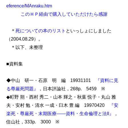
eference/MAnraku.htm
このＨＰ経由で購入していただけたら感謝
＊
死についての本のリスト
といっしょにしました
（2004.08.29）。
＊以下、未整理
■資料集
◆中山 研一・石原 明 編 19931101
『資料に見
る尊厳死問題』
，日本評論社，268p. 5459 ※
◆町野 朔・西村 秀二・山本 輝之・秋葉 悦子・丸山 雅
夫・安村 勉・清水 一成・臼木 豊 編 19970420
『安
楽死・尊厳死・末期医療――資料・生命倫理と法II』
，
信山社，333p. 3000 ※