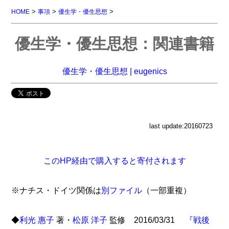
>
>
>
HOME
事項
優生学・優生思想
優生学・優生思想：関連書籍
優生学・優生思想 | eugenics
last update:20160723
このHP経由で購入すると寄付されます
※ナチス・ドイツ関係は
別ファイル
（一部重複）
◆
利光 惠子
著・
松原 洋子
監修 2016/03/31
『戦後