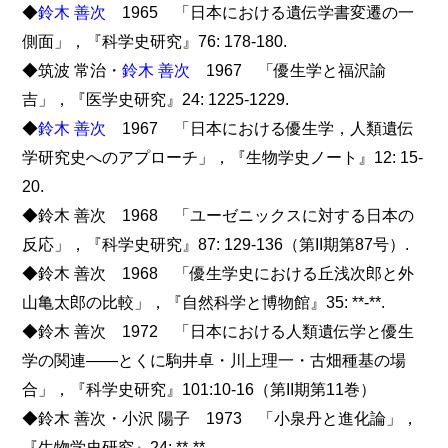
◆
鈴木 善次
1965 「日本における遺伝学書変遷の一
側面」，『科学史研究』76: 178-180.
◆筑波 常治・
鈴木 善次
1967 「優生学と福沢諭
吉」，『医学史研究』24: 1225-1229.
◆
鈴木 善次
1967 「日本における優生学，人類遺伝
学研究史へのアプローチ」，『生物学史ノート』12: 15-
20.
◆鈴木 善次 1968 「ユーゼニックスに対する日本の
反応」，『科学史研究』87: 129-136（第II期第87号）.
◆鈴木 善次 1968 「優生学史における丘浅次郎と外
山亀太郎の比較」，『自然科学と博物館』35: **-**.
◆鈴木 善次 1972 「日本における人類遺伝学と優生
学の関連――とくに駒井卓・川上理一・古畑種基の場
合」，『科学史研究』101:10-16（第II期第11巻）
◆鈴木 善次・小沢 陽子 1973 「小泉丹と進化論」，
『生物学史研究』24: **-**.