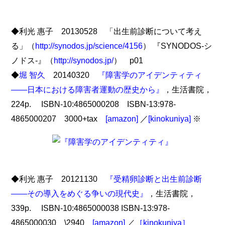
◆利光 惠子 20130528 「出生前診断について考え
る」（
http://synodos.jp/science/4156
） 『SYNODOS-シ
ノドス-』（
http://synodos.jp/
） p01
◆
堀 智久
20140320
『障害学のアイデンティティ
――日本における障害者運動の歴史から』
，生活書院，
224p. ISBN-10:4865000208 ISBN-13:978-
4865000207 3000+tax
[amazon]
／
[kinokuniya]
※
◆利光 惠子 20121130
『受精卵診断と出生前診断
――その導入をめぐる争いの現代史』
，生活書院，
339p. ISBN-10:4865000038 ISBN-13:978-
4865000030 \2940
[amazon]
／
［kinokuniya］