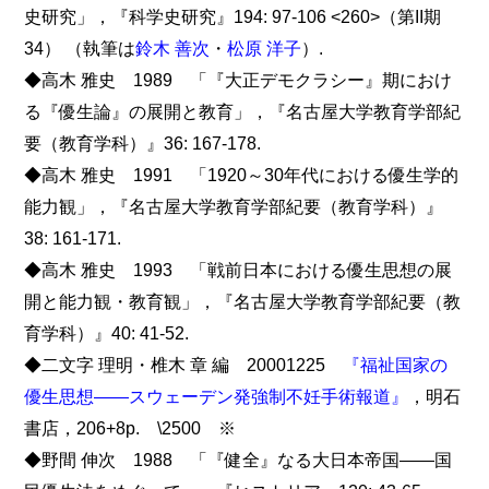
史研究」，『科学史研究』194: 97-106 <260>（第II期
34） （執筆は
鈴木 善次
・
松原 洋子
）.
◆高木 雅史 1989 「『大正デモクラシー』期におけ
る『優生論』の展開と教育」，『名古屋大学教育学部紀
要（教育学科）』36: 167-178.
◆高木 雅史 1991 「1920～30年代における優生学的
能力観」，『名古屋大学教育学部紀要（教育学科）』
38: 161-171.
◆高木 雅史 1993 「戦前日本における優生思想の展
開と能力観・教育観」，『名古屋大学教育学部紀要（教
育学科）』40: 41-52.
◆二文字 理明・椎木 章 編 20001225
『福祉国家の
優生思想――スウェーデン発強制不妊手術報道』
，明石
書店，206+8p. \2500 ※
◆野間 伸次 1988 「『健全』なる大日本帝国――国