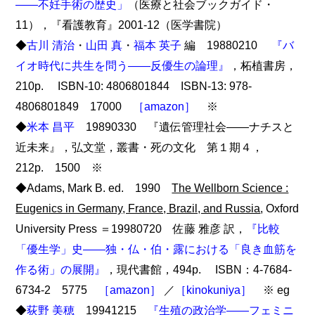
――不妊手術の歴史」
（医療と社会ブックガイド・
11），『看護教育』2001-12（医学書院）
◆
古川 清治
・
山田 真
・
福本 英子
編 19880210
『バ
イオ時代に共生を問う――反優生の論理』
，柘植書房，
210p. ISBN-10: 4806801844 ISBN-13: 978-
4806801849 17000
［amazon］
※
◆
米本 昌平
19890330 『遺伝管理社会――ナチスと
近未来』，弘文堂，叢書・死の文化 第１期４，
212p. 1500 ※
◆Adams, Mark B. ed. 1990
The Wellborn Science :
Eugenics in Germany, France, Brazil, and Russia
, Oxford
University Press ＝19980720 佐藤 雅彦 訳，
『比較
「優生学」史――独・仏・伯・露における「良き血筋を
作る術」の展開』
，現代書館，494p. ISBN：4-7684-
6734-2 5775
［amazon］
／
［kinokuniya］
※ eg
◆
荻野 美穂
19941215
『生殖の政治学――フェミニ