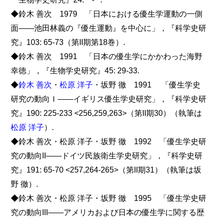
◆鈴木 善次 1979 「日本における優生学運動の一側
面――池田林義の『優生運動』を中心に」，『科学史研
究』103: 65-73（第II期第18巻）.
◆鈴木 善次 1991 「日本の優生学にかかわった海野
幸徳」，『生物学史研究』45: 29-33.
◆
鈴木 善次
・
松原 洋子
・坂野 徹 1991 「優生学史
研究の動向Ｉ――イギリス優生学史研究」，『科学史研
究』190: 225-233 <256,259,263>（第II期30）（執筆は
松原 洋子
）.
◆鈴木 善次・松原 洋子・坂野 徹 1992 「優生学史研
究の動向II――ドイツ民族衛生学史研究」，『科学史研
究』191: 65-70 <257,264-265>（第II期31）（執筆は坂
野 徹）.
◆鈴木 善次・松原 洋子・坂野 徹 1995 「優生学史研
究の動向III――アメリカおよび日本の優生学に関する歴