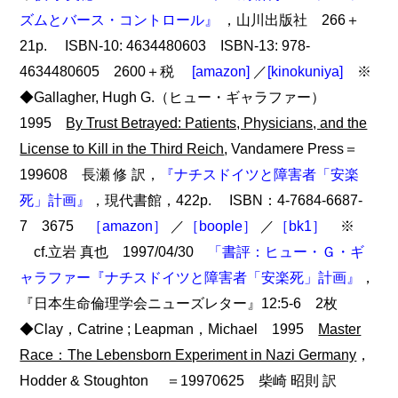
ズムとバース・コントロール』
，山川出版社 266＋
21p. ISBN-10: 4634480603 ISBN-13: 978-
4634480605 2600＋税
[amazon]
／
[kinokuniya]
※
◆Gallagher, Hugh G.（ヒュー・ギャラファー）
1995
By Trust Betrayed: Patients, Physicians, and the
License to Kill in the Third Reich
, Vandamere Press＝
199608 長瀬 修 訳，
『ナチスドイツと障害者「安楽
死」計画』
，現代書館，422p. ISBN：4-7684-6687-
7 3675
［amazon］
／
［boople］
／
［bk1］
※
cf.立岩 真也 1997/04/30
「書評：ヒュー・Ｇ・ギ
ャラファー『ナチスドイツと障害者「安楽死」計画』
，
『日本生命倫理学会ニューズレター』12:5-6 2枚
◆Clay，Catrine ; Leapman，Michael 1995
Master
Race：The Lebensborn Experiment in Nazi Germany
，
Hodder & Stoughton ＝19970625 柴崎 昭則 訳