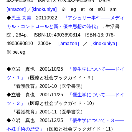
4826504934 ISBN-13: 978-4826504935 \2625
[amazon]
／
[kinokuniya]
※ eg et ot s01 sm
◆
児玉 真美
20110922
『アシュリー事件――メディ
カル・コントロールと新・優生思想の時代』
，生活書
院，264p. ISBN-10: 4903690814 ISBN-13: 978-
4903690810 2300+
［amazon］
／
［kinokuniya］
※ be. eg.
◆立岩 真也 2001/10/25
「優生学について――ドイ
ツ・１」
（医療と社会ブックガイド・９）
『看護教育』2001-10（医学書院）
◆立岩 真也 2001/11/25
「優生学について――ドイ
ツ・２」
（医療と社会ブックガイド・10）
『看護教育』2001-11（医学書院）
◆立岩 真也 2001/12/25
「優生学について・３――
不妊手術の歴史」
（医療と社会ブックガイド・11）