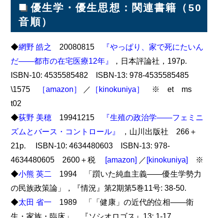
■
優生学・優生思想：関連書籍（50
音順）
◆
網野 皓之
20080815
『やっぱり、家で死にたいん
だ――都市の在宅医療12年』
，日本評論社，197p.
ISBN-10: 4535585482 ISBN-13: 978-4535585485
\1575
［amazon］
／
［kinokuniya］
※ et ms
t02
◆
荻野 美穂
19941215
『生殖の政治学――フェミニ
ズムとバース・コントロール』
，山川出版社 266＋
21p. ISBN-10: 4634480603 ISBN-13: 978-
4634480605 2600＋税
[amazon]
／
[kinokuniya]
※
◆
小熊 英二
1994 「躓いた純血主義――優生学勢力
の民族政策論」，『情況』第2期第5巻11号: 38-50.
◆
太田 省一
1989 「「健康」の近代的位相――衛
生・家族・臨床」，『ソシオロゴス』13: 1-17.