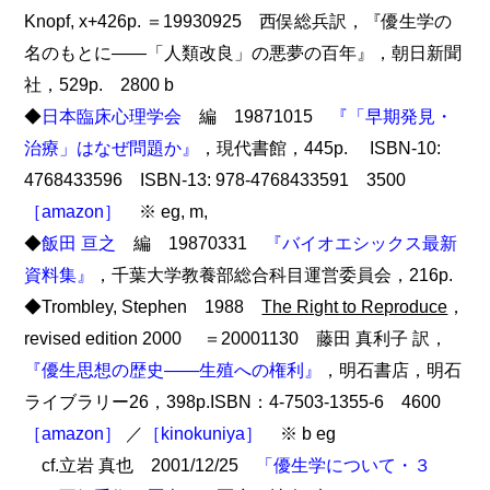
Knopf, x+426p. ＝19930925 西俣総兵訳，『優生学の
名のもとに――「人類改良」の悪夢の百年』，朝日新聞
社，529p. 2800 b
◆
日本臨床心理学会
編 19871015
『「早期発見・
治療」はなぜ問題か』
，現代書館，445p. ISBN-10:
4768433596 ISBN-13: 978-4768433591 3500
［amazon］
※ eg, m,
◆
飯田 亘之
編 19870331
『バイオエシックス最新
資料集』
，千葉大学教養部総合科目運営委員会，216p.
◆Trombley, Stephen 1988
The Right to Reproduce
，
revised edition 2000 ＝20001130 藤田 真利子 訳，
『優生思想の歴史――生殖への権利』
，明石書店，明石
ライブラリー26，398p.ISBN：4-7503-1355-6 4600
［amazon］
／
［kinokuniya］
※ b eg
cf.立岩 真也 2001/12/25
「優生学について・３