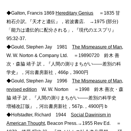
◆Galton, Francis 1869
Hereditary Genius
＝1835 甘
粕石介訳, 『天才と遺伝』，岩波書店. →1975 (部分)
「能力は遺伝的に配分される」, 『現代のエスプリ』
95:32-37.
◆Gould, Stephen Jay 1981
The Mismeasure of Man
,
W. W. Norton & Company Ltd. ＝19890720 鈴木 善
次・森脇 靖子 訳，『人間の測りまちがい――差別の科
学史』，河出書房新社，466p，3900円
◆Gould, Stephen Jay 1996
The Mismeasure of Man,
revised edition
W. W. Norton ＝1998 鈴木 善次・森
脇 靖子 訳，『人間の測りまちがい――差別の科学史
増補改訂版』，河出書房新社，567p.，4900円 b
◆Hofstadter, Richard 1944
Social Dawinism in
American Thought
, Beacon Press.→1955 Rev Ed. ＝