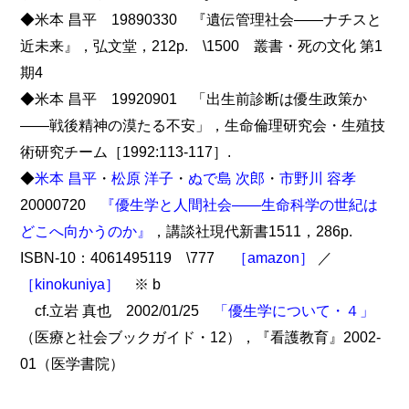
◆米本 昌平 19890330 『遺伝管理社会――ナチスと
近未来』，弘文堂，212p. \1500 叢書・死の文化 第1
期4
◆米本 昌平 19920901 「出生前診断は優生政策か
――戦後精神の漠たる不安」，生命倫理研究会・生殖技
術研究チーム［1992:113-117］.
◆
米本 昌平
・
松原 洋子
・
ぬで島 次郎
・
市野川 容孝
20000720
『優生学と人間社会――生命科学の世紀は
どこへ向かうのか』
，講談社現代新書1511，286p.
ISBN-10：4061495119 \777
［amazon］
／
［kinokuniya］
※ b
cf.立岩 真也 2002/01/25
「優生学について・４」
（医療と社会ブックガイド・12），『看護教育』2002-
01（医学書院）