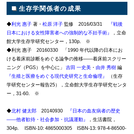
■
生存学関係者の成果
◆
利光 惠子
著・
松原 洋子
監修 2016/03/31
『戦後
日本における女性障害者への強制的な不妊手術』
，立命
館大学生存学研究センター，130p. ※
◆利光 惠子 20160330 「1990 年代以降の日本にお
ける着床前診断をめぐる論争の推移――着床前スクリー
ニング（PGS）を中心に」
吉田 一史美
・
由井 秀樹
編
『生殖と医療をめぐる現代史研究と生命倫理』
（生存
学研究センター報告25），立命館大学生存学研究センタ
ー，31-60. ※
◆
北村 健太郎
20140930
『日本の血友病者の歴史
――他者歓待・社会参加・抗議運動』
，生活書院，
304p. ISBN-10: 4865000305 ISBN-13: 978-4-86500-