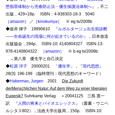
堕胎罪体制から売春防止法・優生保護法体制へ』
，不二
出版，429+18p. ISBN：4-938303-18-3 5040
［amazon］
／
［kinokuniya］
※ eg ts/2008b
◆坂井 律子 19990610
『ルポルタージュ出生前診断
――生命誕生の現場に何が起きているのか』
，日本放送
出版協会，294p. ISBN-10: 4140804327 ISBN-13:
978-4140804322
［amazon］
※ b eg ts/2008b
→第八章 優生学と自己決定
◆
松原 洋子
20000201
「優生学」
，
『現代思想』
28(3): 196-199 （臨時増刊：現代思想のキーワード）
◆
Habermas, Jurgen
2001
Die Zukunft
derMenschlichen Natur: Auf dem Weg zu einer liberalen
Eugenik?
Suhrkamp Verlag ＝20041125 三島 憲一
訳
『人間の将来とバイオエシックス』
（叢書・ウニベ
ルシタス802），法政大学出版局，150p. ISBN-10: