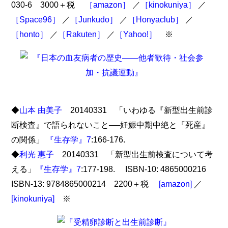
030-6 3000＋税
［amazon］
／
［kinokuniya］
／
［Space96］
／
［Junkudo］
／
［Honyaclub］
／
［honto］
／
［Rakuten］
／
［Yahoo!］
※
◆
山本 由美子
20140331 「いわゆる『新型出生前診
断検査』で語られないこと──妊娠中期中絶と『死産』
の関係」
『生存学』7
:166-176.
◆
利光 惠子
20140331 「新型出生前検査について考
える」
『生存学』7
:177-198. ISBN-10: 4865000216
ISBN-13: 9784865000214 2200＋税
[amazon]
／
[kinokuniya]
※