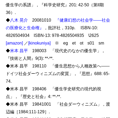
優生学の系譜」，『科学史研究』201: 42-50（第II期
36）.
◆
八木 晃介
20081010
『健康幻想の社会学――社会
の医療化と生命権』
，批評社，310p. ISBN-10:
4826504934 ISBN-13: 978-4826504935 \2625
[amazon]
／
[kinokuniya]
※ eg et ot s01 sm
◆
米本 昌平
198003 「現代史のなかの優生学」，
『技術と人間』9(3): **-**.
◆米本 昌平 198110 「優生思想から人種政策へ――
ドイツ社会ダーウィニズムの変質」，『思想』688: 65-
74.
◆米本 昌平 198406 「優生学史研究の現代的視
点」，『歴史と社会』4: **-**.
◆米本 昌平 19841001 「社会ダーウィニズム」，渡
辺編［1984:111-129］.