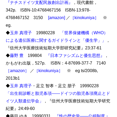
『ナチスドイツ支配民族創出計画』
，現代書館，
342p. ISBN-10:4768467156 ISBN-13:978-
4768467152 3150
[amazon]
／
［kinokuniya］
※
eg.
◆
玉井 真理子
19980228
「世界保健機構（WHO）
による遺伝医療に関するガイドラインと「優生学」」
，
『信州大学医療技術短期大学部研究紀要』23:37-61
◆
藤野 豊
199804
『日本ファシズムと優生思想』
，
かもがわ出版，527p. ISBN：4-87699-377-7 7140
［amazon］
／
［kinokuniya］
※ eg ts/2008b,
2013b1
◆
玉井 真理子
・足立 智孝・足立 朋子 19990228
「出生前診断と胎児条項――ドイツの胎児条項廃止とド
イツ人類遺伝学会」
，『信州大学医療技術短期大学研究
紀要』24:49-60
◆藤目 ゆき 19990331
『性の歴史学――公娼制度・