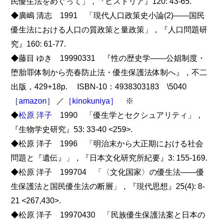
民優生法をめぐって」，『ヒストリア』120: 43-65.
◆廣嶋 清志 1991 「現代人口政策史小論(2)――国民
優生法における人口の質政策と量政策」，『人口問題研
究』160: 61-77.
◆藤目 ゆき 19990331 『性の歴史学――公娼制度・
堕胎罪体制から売春防止法・優生保護法体制へ』，不二
出版，429+18p. ISBN-10：4938303183 \5040
［amazon］
／
［kinokuniya］
※
◆
松原 洋子
1990 「優生学とセクシュアリティ」，
『生物学史研究』53: 33-40 <259>.
◆松原 洋子 1996 「明治末から大正期における社会
問題と『遺伝』」，『日本文化研究所紀要』3: 155-169.
◆松原 洋子 199704 「〈文化国家〉の優生法――優
生保護法と国民優生法の断層」，『現代思想』25(4): 8-
21 <267,430>.
◆松原 洋子 19970430 「民族優生保護法案と日本の