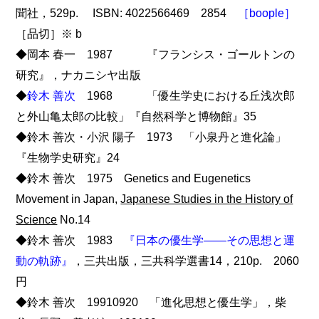
聞社，529p. ISBN: 4022566469 2854
［boople］
［品切］※ b
◆岡本 春一 1987 『フランシス・ゴールトンの
研究』，ナカニシヤ出版
◆
鈴木 善次
1968 「優生学史における丘浅次郎
と外山亀太郎の比較」『自然科学と博物館』35
◆鈴木 善次・小沢 陽子 1973 「小泉丹と進化論」
『生物学史研究』24
◆鈴木 善次 1975 Genetics and Eugenetics
Movement in Japan,
Japanese Studies in the History of
Science
No.14
◆鈴木 善次 1983
『日本の優生学――その思想と運
動の軌跡』
，三共出版，三共科学選書14，210p. 2060
円
◆鈴木 善次 19910920 「進化思想と優生学」，柴