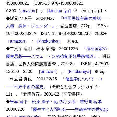
4588008021 ISBN-13: 978-4588008023
\1890
［amazon］
／
［kinokuniya］
※ en, eg-bg, be
◆坂元 ひろ子 20040427
『中国民族主義の神話――
人種・身体・ジェンダー』
，岩波書店，272p. ISBN-
10: 400023823X ISBN-13: 978-4000238236 2800+
［amazon］
／
［kinokuniya］
※ eg.
◆二文字 理明・椎木 章 編 20001225
『福祉国家の
優生思想――スウェーデン発強制不妊手術報道』
，明石
書店，世界人権問題叢書38，206+8p. ISBN：4-7503-
1361-0 2500
［amazon］
／
［kinokuniya］
※ eg.
cf.立岩 真也 2001/12/25
「優生学について・３
――不妊手術の歴史」
（医療と社会ブックガイド・
11），『看護教育』2001-12（医学書院）
◆
米本 昌平
・
松原 洋子
・
ぬで島 次郎
・
市野川 容孝
20000720
『優生学と人間社会――生命科学の世紀は
どこへ向かうのか』
，講談社現代新書1511，286p.