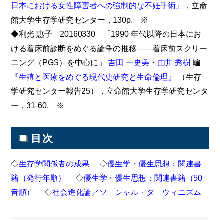
日本における女性障害者への強制的な不妊手術』
，立命
館大学生存学研究センター，130p. ※
◆利光 惠子 20160330 「1990 年代以降の日本にお
ける着床前診断をめぐる論争の推移――着床前スクリー
ニング（PGS）を中心に」
吉田 一史美
・
由井 秀樹
編
『生殖と医療をめぐる現代史研究と生命倫理』
（生存
学研究センター報告25），立命館大学生存学研究センタ
ー，31-60. ※
■
目次
◇
生存学関係者の成果
◇
優生学・優生思想：関連書
籍（発行年順）
◇
優生学・優生思想：関連書籍（50
音順）
◇
社会進化論／ソーシャル・ダーウィニズム