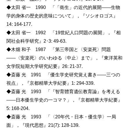
◆太田 省一 1990 「「衛生」の近代的展開――生物
学的身体の歴史的意味について」，『ソシオロゴス』
14: 164-177.
◆太田 省一 1992 「19世紀人口問題の展開」，『相
関社会科学研究』2･3: 49-63.
◆木畑 和子 1987 「第三帝国と〈安楽死〉問題
――〈安楽死〉のいわゆる〈中止〉まで」，『東洋英和
女学院短期大学研究紀要』26: 21-37.
◆斎藤 光 1991 「優生学史研究覚え書き――三つの
視点」，『京都精華大学紀要』1: 294-339.
◆斎藤 光 1993 「『智育體育遺伝教育論』を考える
――日本優生学史の一コマ？」，『京都精華大学紀要』
5: 168-204.
◆斎藤 光 1993 「〈20年代・日本・優生学〉一局
面」，『現代思想』21(7): 128-139.