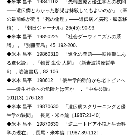
◆米本 昌平 19841102 「先端医療と優生学との狭間
――遺伝病とわかった胎児は抹殺してもよいのか」（医
の最前線が問う「死の倫理」――遺伝病／脳死・臓器移
植）， 『朝日ジャーナル』26(45): 90-93.
◆米本 昌平 19850225 「社会ダーウィニズムの系
譜」，『別冊宝島』45: 192-200.
◆米本 昌平 19860310 「進化の問題――転換期にあ
る進化論」，『物質 生命 人間』（新岩波講座哲学
6），岩波書店，82-106.
◆米本 昌平 198612 「優生学的強迫から老トピアへ
――優生社会への危険とは何か」，『中央公論』
101(13): 176-189.
◆米本 昌平 19870630 「遺伝病スクリーニングと優
生学の狭間」，長尾・米本編［1987:21-40］.
◆米本 昌平 19870630 「逆ユートピア小説と生命科
学の現在」，長尾・米本編［1987:89-112］.