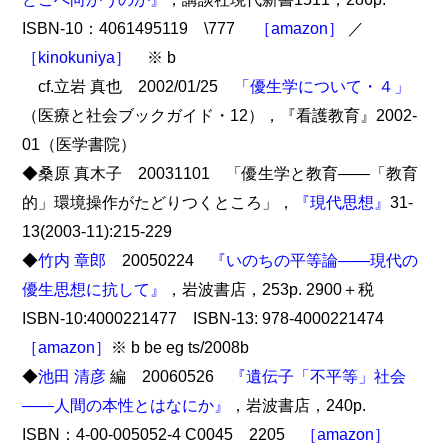
ISBN-10：4061495119 \777
［amazon］
／
［kinokuniya］
※ b
cf.立岩 真也 2002/01/25
「優生学について・４」
（医療と社会ブックガイド・12），『看護教育』2002-
01（医学書院）
◆桑原 真木子 20031101 「優生学と教育――「教育
的」環境操作がたどりつくところ」，
『現代思想』
31-
13(2003-11):215-229
◆
竹内 章郎
20050224
『いのちの平等論――現代の
優生思想に抗して』
，岩波書店，253p. 2900＋税
ISBN-10:4000221477 ISBN-13: 978-4000221474
［amazon］
※ b be eg ts/2008b
◆
池田 清彦
編 20060526
『遺伝子「不平等」社会
――人間の本性とはなにか』
，岩波書店，240p.
ISBN：4-00-005052-4 C0045 2205
［amazon］