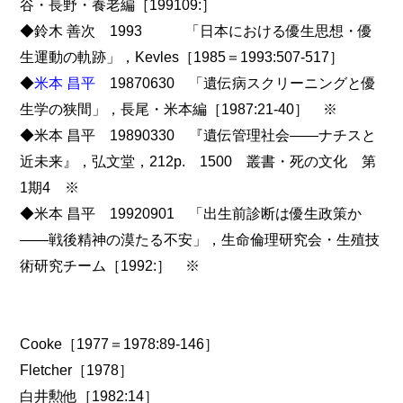
谷・長野・養老編［199109:］
◆鈴木 善次 1993 「日本における優生思想・優
生運動の軌跡」，Kevles［1985＝1993:507-517］
◆
米本 昌平
19870630 「遺伝病スクリーニングと優
生学の狭間」，長尾・米本編［1987:21-40］ ※
◆米本 昌平 19890330 『遺伝管理社会――ナチスと
近未来』，弘文堂，212p. 1500 叢書・死の文化 第
1期4 ※
◆米本 昌平 19920901 「出生前診断は優生政策か
――戦後精神の漠たる不安」，生命倫理研究会・生殖技
術研究チーム［1992:］ ※
Cooke［1977＝1978:89-146］
Fletcher［1978］
白井勲他［1982:14］