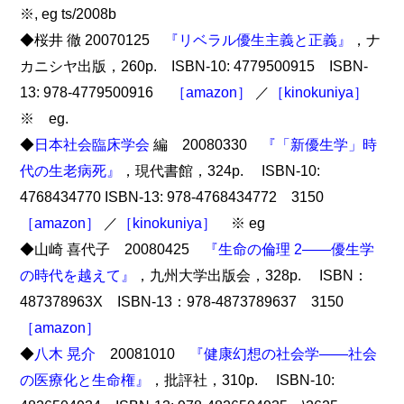
※, eg ts/2008b
◆桜井 徹 20070125
『リベラル優生主義と正義』
，ナ
カニシヤ出版，260p. ISBN-10: 4779500915 ISBN-
13: 978-4779500916
［amazon］
／
［kinokuniya］
※ eg.
◆
日本社会臨床学会
編 20080330
『「新優生学」時
代の生老病死』
，現代書館，324p. ISBN-10:
4768434770 ISBN-13: 978-4768434772 3150
［amazon］
／
［kinokuniya］
※ eg
◆山崎 喜代子 20080425
『生命の倫理 2――優生学
の時代を越えて』
，九州大学出版会，328p. ISBN：
487378963X ISBN-13：978-4873789637 3150
［amazon］
◆
八木 晃介
20081010
『健康幻想の社会学――社会
の医療化と生命権』
，批評社，310p. ISBN-10: