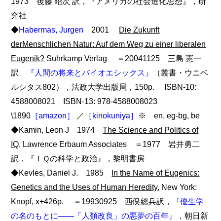
1973 後藤 昭次 訳，『アメリカの社会進化思想』，研
究社
◆
Habermas, Jurgen
2001
Die Zukunft
derMenschlichen Natur: Auf dem Weg zu einer liberalen
Eugenik?
Suhrkamp Verlag ＝20041125 三島 憲一
訳
『人間の将来とバイオエシックス』
（叢書・ウニベ
ルシタス802），法政大学出版局，150p. ISBN-10:
4588008021 ISBN-13: 978-4588008023
\1890
［amazon］
／
［kinokuniya］
※ en, eg-bg, be
◆Kamin, Leon J 1974
The Science and Politics of
IQ
, Lawrence Erbaum Associates ＝1977 岩井勇二
訳，『ＩＱの科学と政治』，黎明書房
◆Kevles, Daniel J. 1985
In the Name of Eugenics:
Genetics and the Uses of Human Heredity
, New York:
Knopf, x+426p. ＝19930925 西俣総兵訳，
『優生学
の名のもとに――「人類改良」の悪夢の百年』
，朝日新