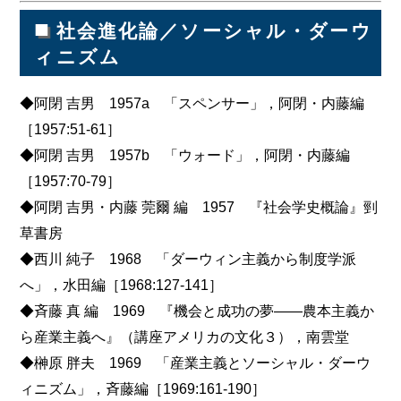
■
社会進化論／ソーシャル・ダーウ
ィニズム
◆阿閉 吉男 1957a 「スペンサー」，阿閉・内藤編
［1957:51-61］
◆阿閉 吉男 1957b 「ウォード」，阿閉・内藤編
［1957:70-79］
◆阿閉 吉男・内藤 莞爾 編 1957 『社会学史概論』剄
草書房
◆西川 純子 1968 「ダーウィン主義から制度学派
へ」，水田編［1968:127-141］
◆斉藤 真 編 1969 『機会と成功の夢――農本主義か
ら産業主義へ』（講座アメリカの文化３），南雲堂
◆榊原 胖夫 1969 「産業主義とソーシャル・ダーウ
ィニズム」，斉藤編［1969:161-190］