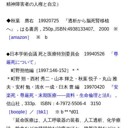
精神障害者の人権と自立）
◆秋葉 膺右 19920725 『透析から脳死腎移植
へ』，はる書房，250p.,ISBN:4938133407, 2000 ※
［amazon］
※ b
◆日本学術会議 死と医療特別委員会 19940526
「尊
厳死について」
町野朔他編［1997:146-152］＊ *
＊町野 朔・西村 秀二・山本 輝之・秋葉 悦子・丸山 雅
夫・安村 勉・清水 一成・臼木 豊 編 19970420
『安
楽死・尊厳死・末期医療――資料・生命倫理と法II』
，
信山社，333p. ISBN：4-7972-5506-4 3150
［boople］
／
［bk1］
※ b ** *d01
「延命医療は、人工呼吸器の装着、人工透析、化学療