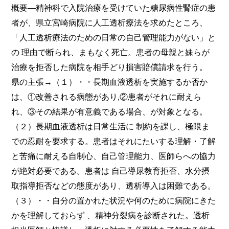
概要―精神科で入院治療を受けていた糖尿病性腎症の患
者が、県立宮崎病院に人工透析療法を求めたところ、
「人工透析療法のための日常の自己管理能力がない」と
の 理由で断られ、まもなく死亡。患者の母親と妹らが
治療を拒否した病院を相手どり損害賠償請求を行う。
県の主張→（１）・・長期血液透析を実施するか否か
は、①改善される病態があり,②患者がそれに耐えら
れ、③その結果が有意義である場合、が対象となる。
（２）長期血液透析は日常生活に 制約を課し、極限ま
での忍耐を要求する。患者はそれにたいする理解・了解
と苦痛に耐える自制心、自己管理能力、医師らへの協力
が絶対必要である。患者は 自己導尿教育拒否、水分摂
取指導拒否などの態度があり、透析導入は困難である。
（３）・・自分の置かれた状況や何のために病院にきた
かを理解しておらず 、精神分裂病を診断された。透析