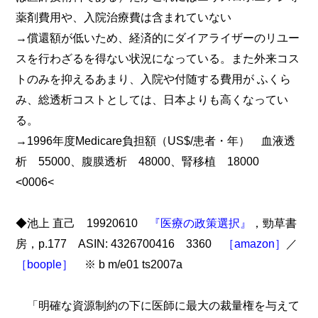
薬剤費用や、入院治療費は含まれていない
→償還額が低いため、経済的にダイアライザーのリユー
スを行わざるを得ない状況になっている。また外来コス
トのみを抑えるあまり、入院や付随する費用が ふくら
み、総透析コストとしては、日本よりも高くなってい
る。
→1996年度Medicare負担額（US$/患者・年） 血液透
析 55000、腹膜透析 48000、腎移植 18000
<0006<
◆池上 直己 19920610
『医療の政策選択』
，勁草書
房，p.177 ASIN: 4326700416 3360
［amazon］
／
［boople］
※ b m/e01 ts2007a
「明確な資源制約の下に医師に最大の裁量権を与えて