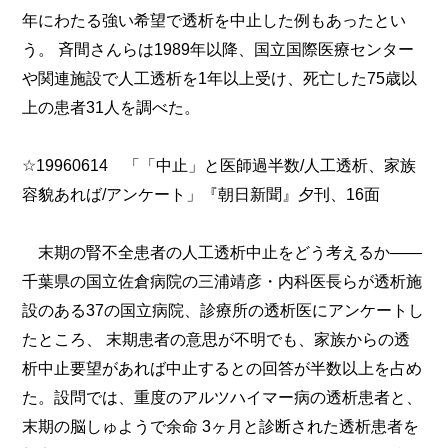
年にわたる強い希望で透析を中止した例もあったとい
う。 斉間さんらは1989年以降、国立国際医療センター
や関連施設で人工透析を1年以上受け、死亡した75歳以
上の患者31人を調べた。
☆19960614 「「中止」と医師過半数/人工透析、家族
容貌あれば/アンケート」『朝日新聞』夕刊、16面
末期の腎不全患者の人工透析中止をどう考えるか――
千葉県の国立佐倉病院の三浦靖彦・内科医長らが透析施
設のある37の国立病院、診療所の透析医にアンケートし
たところ、 末期患者の意思が不明でも、家族からの透
析中止要望があれば中止するとの回答が半数以上を占め
た。設問では、重度のアルツハイマー病の透析患者と、
末期の脳しゅようで余命 3ヶ月と診断された透析患者を