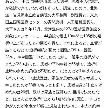
あるが、 中には継続可能だった例や、患者本人の意思
が確認できていない例もあった。調査したのは、北海
道・岩見沢市立総合病院の大平整爾・副院長と、東京・
国立国際医療センターの斉間恵樹・人工透析室長ら。
大平さんは昨年12月、北海道内の127の透析医療施設を
対象にアンケートし、44施設で過去10年間に105例の透
析中止があったとの回答を得た。それによると、血管が
詰まるなどで 透析継続が極めて困難が39％、困難
28％、やや困難11％だったのに対し、通常の透析がで
きたが22％あった。患者の平均年齢は65歳で、透析中
止時の余命の詳細は不明だが、 ほとんどが1年以内とみ
られている。中止決定は、家族が患者の苦痛を考慮して
申し出たのが38例でもっとも多く、患者自身が中止を求
めたのは20例。残りは家族と医師らの 相談で決めたな
ど。ほとんどが透析中止から1週間以内に死亡。中には
肺がんだが余命が1何以上見込まれたのに、本人の約半