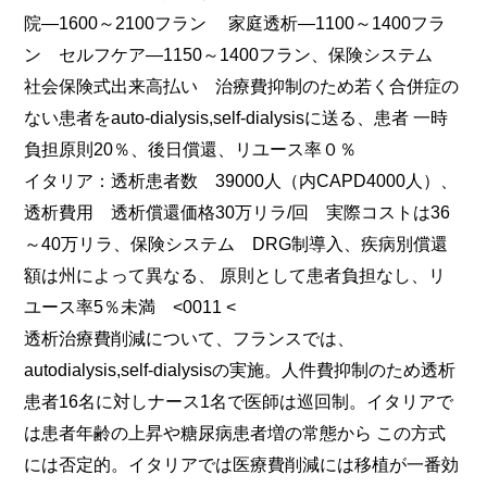
院―1600～2100フラン 家庭透析―1100～1400フラ
ン セルフケア―1150～1400フラン、保険システム
社会保険式出来高払い 治療費抑制のため若く合併症の
ない患者をauto-dialysis,self-dialysisに送る、患者 一時
負担原則20％、後日償還、リユース率０％
イタリア：透析患者数 39000人（内CAPD4000人）、
透析費用 透析償還価格30万リラ/回 実際コストは36
～40万リラ、保険システム DRG制導入、疾病別償還
額は州によって異なる、 原則として患者負担なし、リ
ユース率5％未満 <0011 <
透析治療費削減について、フランスでは、
autodialysis,self-dialysisの実施。人件費抑制のため透析
患者16名に対しナース1名で医師は巡回制。イタリアで
は患者年齢の上昇や糖尿病患者増の常態から この方式
には否定的。イタリアでは医療費削減には移植が一番効