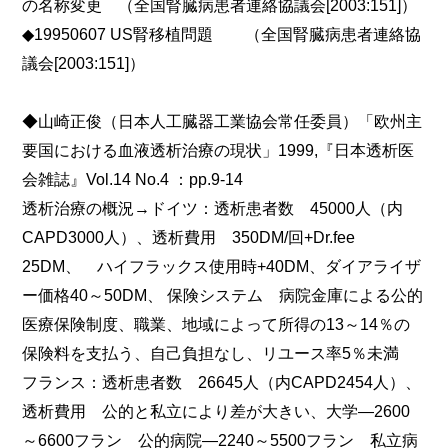
の名称変更 （全国腎臓病患者連絡協議会[2003:151]）
◆19950607 US腎移植問題 （全国腎臓病患者連絡協
議会[2003:151]）
◆山崎正俊（日本人工臓器工業協会常任委員）「欧州主
要国における血液透析治療の現状」1999,『日本透析医
会雑誌』Vol.14 No.4 ：pp.9-14
透析治療の概況→ドイツ：透析患者数 45000人（内
CAPD3000人）、透析費用 350DM/回+Dr.fee
25DM、 ハイフラックス使用時+40DM、ダイアライザ
ー価格40～50DM、 保険システム 病院金庫による公的
医療保険制度、職業、地域によって所得の13～14％の
保険料を支払う、自己負担なし、リユース率5％未満
フランス：透析患者数 26645人（内CAPD2454人）、
透析費用 公的と私立により差が大きい、大学―2600
～6600フラン 公的病院―2240～5500フラン 私立病