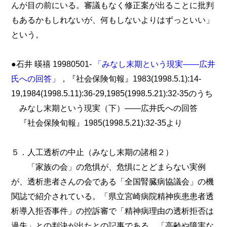
んが目の前にいる。審議もなく修正案が出ることに批判
もあるかもしれないが、何もしないよりはずっといい」
という。
●石井 暎禧 19980501-
「みなし末期という現実――広井
氏への回答」
，『社会保険旬報』1983(1998.5.1):14-
19,1984(1998.5.11):36-29,1985(1998.5.21):32-35のうち
みなし末期という現実（下）――広井氏への回答
『社会保険旬報』1985(1998.5.21):32-35より
５．人工透析の中止（みなし末期の諸相２）
「家族の会」の危惧が、危惧にとどまらない実例
が、透析患者さんの会である「全国腎臓病協議会」の機
関誌で紹介されている。「県立宮崎病院精神疾患患者透
析導入拒否事件」の控訴審で「精神病理由の透析拒否は
過失」との判決が出たとの記事である。「高齢や障害な