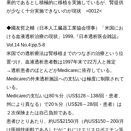
果的であるとし積極的に移植を実施しているが、腎提供
が少なく十分実施できないのが現状 <0012<
◆國友哲之輔（日本人工臓器工業協会理事）「米国にお
ける血液透析治療の現状」1999,『日本透析医会雑誌』
Vol.14 No.4:pp.5-8
米国での透析療法は腎移植までのつなぎの治療という位
置づけ、血液透析患者数は1997年末で22万人と推定
→透析患者のほとんどがMedicareに依存している。
Medicareの外来透析施設への支払いは極度に制限されて
いる。
Medicareの支払いは80％分（US$128～138/回・患者、
州により異なる）で20％分（US$26～28/回・患者）は
２次保険または自己負担である。
患者ひとりあたり、約US$2150/月（内US$150～200/月
は医師技術料である）だがこれにはエリスロポエチン等