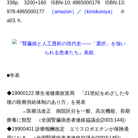
336p. 3200+160 ISBN-10: 4865000178 ISBN-13:
978-4865000177
［amazon］
／
［kinokuniya］
※
a03. h.
■年表
◆19900122 厚生省健康政策局 「21世紀をめざした今
後の医療供給体制のあり方」を発表
→医療法改正 病院区分を一般、高次機能、長期
療養に類型 （全国腎臓病患者連絡協議会[2003:144]）
◆19900401 診療報酬改定 エリスロポエチンが保険適
用になる （全国腎臓病患者連絡協議会[2003:145]）