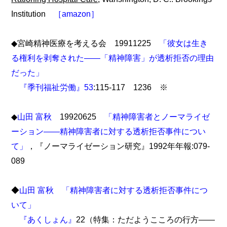
Institution
［amazon］
◆宮崎精神医療を考える会 19911225
「彼女は生き
る権利を剥奪された――「精神障害」が透析拒否の理由
だった」
『季刊福祉労働』53
:115-117 1236 ※
◆
山田 富秋
19920625
「精神障害者とノーマライゼ
ーション――精神障害者に対する透析拒否事件につい
て」
，『ノーマライゼーション研究』1992年年報:079-
089
◆
山田 富秋
「精神障害者に対する透析拒否事件につ
いて」
『あくしょん』
22（特集：ただようこころの行方――