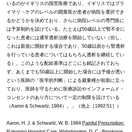
いるのがイギリスの国営医療であり、イギリスではプラ
イマリ・ケアのレベルの開業医が患者が病院を選択でき
るかどうかを決めており、さらに病院レベルの専門医に
は予算制約を設けている。たとえば50歳以上で腎不全に
なった患者には通常透析治療を開始していない（但し、
これは新規に開始する場合であり、50歳以前から腎透析
を行っている患者についてはもちろん透析を継続してい
る）。このような配給基準はどこにも銘記されておら
ず、あくまでも50歳以上に開始した場合には予後が悪い
という医師の「医学的判断」による裁量権が前面に立っ
ており、医師を守るために医療訴訟やインフォームド・
コンセントのあり方について一定の制限を設けている
（Aaron & Schwartz, 1984）。」（池上［1992:51］）
Aaron, H. J. & Schwartz, W. B. 1984
Painful Prescription:
Rationing Hospital Care
, Wahshington, D. C.: Brookings