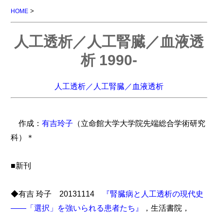
>
HOME
人工透析／人工腎臓／血液透
析 1990-
人工透析／人工腎臓／血液透析
作成：
有吉玲子
（立命館大学大学院先端総合学術研究
科）＊
■新刊
◆有吉 玲子 20131114
『腎臓病と人工透析の現代史
――「選択」を強いられる患者たち』
，生活書院，