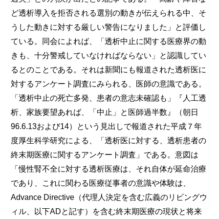
ど透析導入を拒否される選別の動きが伝えられる中、そ
うした動きに対する厳しい警告になりました」と評価し
ている。同会によれば、「透析中止に関する医療界の動
きも、十分警戒していなければならない」と認識してい
るとのことである。それは新聞にも報道された透析医に
対するアンケート調査にみられる、医師の意識である。
「透析中止の死亡多発、患者の意志未確認も」『人工透
析、家族要望あれば、「中止」と医師過半数』（朝日
96.6.13および14）という見出しで報道された平成７年
度厚生科学研究による、「透析医に対する、透析患者の
終末期医療に関するアンケート調査」である。意図は
「慢性腎不全に対する透析医療は、それ自体が延命治療
であり、これに関わる医療従事者の意識や体験は、
Advance Directive（代理人決定を含む広義のリビングウ
ィル、以下ADと記す）を含む終末期医療の現状と将来