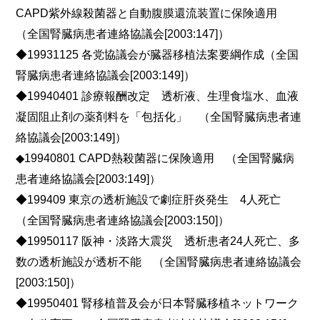
CAPD紫外線殺菌器と自動腹膜還流装置に保険適用
（全国腎臓病患者連絡協議会[2003:147]）
◆19931125 各党協議会が臓器移植法案要綱作成（全国
腎臓病患者連絡協議会[2003:149]）
◆19940401 診療報酬改定 透析液、生理食塩水、血液
凝固阻止剤の薬剤料を「包括化」 （全国腎臓病患者連
絡協議会[2003:149]）
◆19940801 CAPD熱殺菌器に保険適用 （全国腎臓病
患者連絡協議会[2003:149]）
◆199409 東京の透析施設で劇症肝炎発生 4人死亡
（全国腎臓病患者連絡協議会[2003:150]）
◆19950117 阪神・淡路大震災 透析患者24人死亡、多
数の透析施設が透析不能 （全国腎臓病患者連絡協議会
[2003:150]）
◆19950401 腎移植普及会が日本腎臓移植ネットワーク