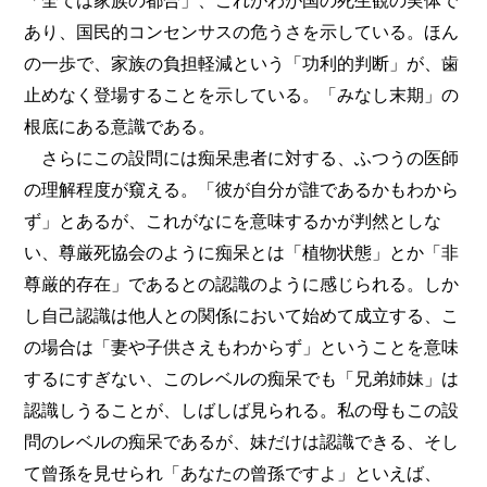
「全ては家族の都合」、これがわが国の死生観の実体で
あり、国民的コンセンサスの危うさを示している。ほん
の一歩で、家族の負担軽減という「功利的判断」が、歯
止めなく登場することを示している。「みなし末期」の
根底にある意識である。
さらにこの設問には痴呆患者に対する、ふつうの医師
の理解程度が窺える。「彼が自分が誰であるかもわから
ず」とあるが、これがなにを意味するかが判然としな
い、尊厳死協会のように痴呆とは「植物状態」とか「非
尊厳的存在」であるとの認識のように感じられる。しか
し自己認識は他人との関係において始めて成立する、こ
の場合は「妻や子供さえもわからず」ということを意味
するにすぎない、このレベルの痴呆でも「兄弟姉妹」は
認識しうることが、しばしば見られる。私の母もこの設
問のレベルの痴呆であるが、妹だけは認識できる、そし
て曾孫を見せられ「あなたの曾孫ですよ」といえば、