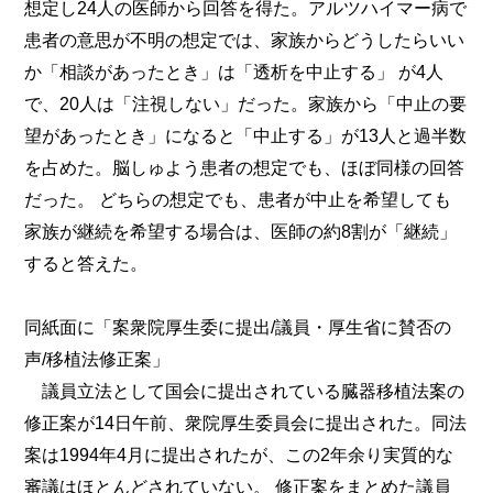
想定し24人の医師から回答を得た。アルツハイマー病で
患者の意思が不明の想定では、家族からどうしたらいい
か「相談があったとき」は「透析を中止する」 が4人
で、20人は「注視しない」だった。家族から「中止の要
望があったとき」になると「中止する」が13人と過半数
を占めた。脳しゅよう患者の想定でも、ほぼ同様の回答
だった。 どちらの想定でも、患者が中止を希望しても
家族が継続を希望する場合は、医師の約8割が「継続」
すると答えた。
同紙面に「案衆院厚生委に提出/議員・厚生省に賛否の
声/移植法修正案」
議員立法として国会に提出されている臓器移植法案の
修正案が14日午前、衆院厚生委員会に提出された。同法
案は1994年4月に提出されたが、この2年余り実質的な
審議はほとんどされていない。 修正案をまとめた議員