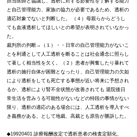
担当医師と協議し、透析に対する必要性を了解する能力
と自己管理能力、家族の協力が必要であるため、透析の
適応対象でないと判断した。 （４）母親らからどうし
ても血液透析してほしいとの希望が表明されていなかっ
た。
裁判所の判断→（１）・・日常の自己管理能力がないこ
とを利通として人工透析を断ることは社会通念に照らし
て著しく相当性を欠く。（２）患者が興奮したり暴れて
透析の施行自体が困難となったり、自己管理能力の欠如
により透析をしても死亡する事態が近い将来に予想され
るか、透析により腎不全状態が改善されても 退院後日
常生活を営みうる可能性がないなどの特段の事情がない
限り、透析の適応のある場合には、人工透析を導入すべ
き義務がある。として地裁、高裁とも原告が勝訴した。
◆19920401 診療報酬改定で透析患者の検査定額化、