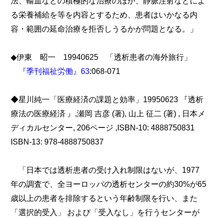
法、輸血などの積極的な治療のほか、静脈注射などによ
る栄養補給を等を内容とするため、患者はいかなる内
容・範囲の延命治療を拒否しうるかが問題となる。」
◆伊東 昭一 19940625 「透析患者の海外旅行」
『季刊福祉労働』63
:068-071
◆星川純一「医療経済の課題と効率」19950623 『透析
療法の医療経済 』,瀬岡 吉彦 (著), 山上 征二 (著) , 日本メ
ディカルセンター, 206ページ ,ISBN-10: 4888750831
ISBN-13: 978-4888750837
「日本では透析患者の受け入れ制限はないが、1977
年の調査で、全ヨーロッパの透析センターの約30%が65
歳以上の患者を排除するという年齢制限を行い、また
「選択的受入」 および「受入なし」を行うセンターが