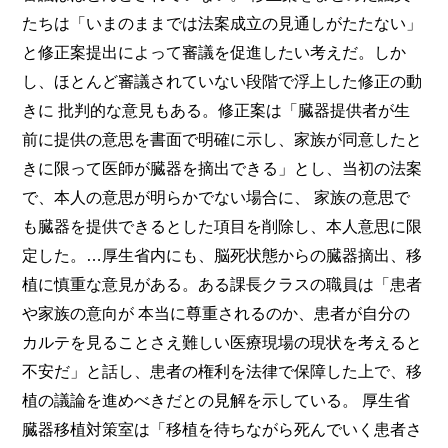
たちは「いまのままでは法案成立の見通しがたたない」
と修正案提出によって審議を促進したい考えだ。しか
し、ほとんど審議されていない段階で浮上した修正の動
きに 批判的な意見もある。修正案は「臓器提供者が生
前に提供の意思を書面で明確に示し、家族が同意したと
きに限って医師が臓器を摘出できる」とし、当初の法案
で、本人の意思が明らかでない場合に、 家族の意思で
も臓器を提供できるとした項目を削除し、本人意思に限
定した。…厚生省内にも、脳死状態からの臓器摘出、移
植に慎重な意見がある。ある課長クラスの職員は「患者
や家族の意向が 本当に尊重されるのか、患者が自分の
カルテを見ることさえ難しい医療現場の現状を考えると
不安だ」と話し、患者の権利を法律で保障した上で、移
植の議論を進めべきだとの見解を示している。 厚生省
臓器移植対策室は「移植を待ちながら死んでいく患者さ