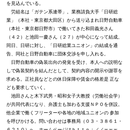
を見込んでいる。
労組名は「ガテン系連帯」。業務請負大手「日研総
業」（本社・東京都大田区）から送り込まれ日野自動車
（本社・東京都日野市）で働いてきた和田義光さん
（４２）と池田一慶さん（２７）が中心になって結成。
同日、日研に対し、「日研総業ユニオン」の結成を通
告、同社と日野自動車に団体交渉を申し入れる。
日野自動車の偽装出向の発覚を受け、本人への説明な
しで偽装契約を結んだとして、契約内容の開示や謝罪を
求める。正社員などとの休日保障や賃金の格差是 正な
ども要求していく。
池田さんと木下武男・昭和女子大教授（労働社会学）
が共同代表になり、弁護士も加わる支援ＮＰＯを併設。
他企業で働くフリーターや各地の地域ユニオンの 参加
を呼びかける。問い合わせは事務局（０３・３８６１・
６２１０）へ。ホームページはｈｔｔｐ：／／ｗｗｗ．