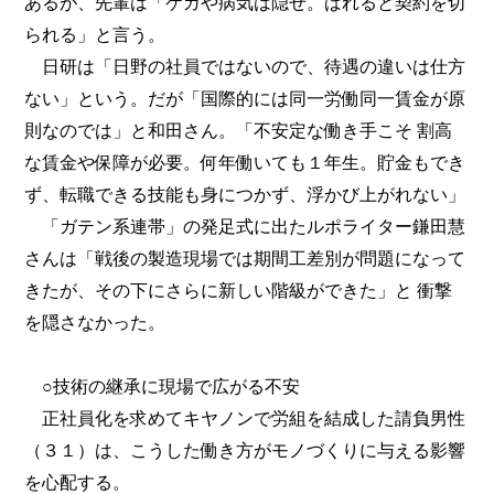
あるが、先輩は「ケガや病気は隠せ。ばれると契約を切
られる」と言う。
日研は「日野の社員ではないので、待遇の違いは仕方
ない」という。だが「国際的には同一労働同一賃金が原
則なのでは」と和田さん。「不安定な働き手こそ 割高
な賃金や保障が必要。何年働いても１年生。貯金もでき
ず、転職できる技能も身につかず、浮かび上がれない」
「ガテン系連帯」の発足式に出たルポライター鎌田慧
さんは「戦後の製造現場では期間工差別が問題になって
きたが、その下にさらに新しい階級ができた」と 衝撃
を隠さなかった。
○技術の継承に現場で広がる不安
正社員化を求めてキヤノンで労組を結成した請負男性
（３１）は、こうした働き方がモノづくりに与える影響
を心配する。