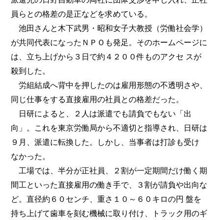
員らとの格差の是正などを求めている。
池田さんと木下武男・昭和女子大教授（労働社会学）
が共同代表になったＮＰＯも発足。そのホームページに
は、立ち上げから３日で約４２００件ものアクセ スが
殺到した。
労組結成へ背中を押したのは雇用形態の不透明さや、
同じ仕事をする直接雇用の社員との格差だった。
日研によると、２人は派遣でも請負でもない「出
向」。これを東京労働局から不適切と指導され、日研は
９月、派遣に転換した。しかし、当事者は打診も受け
なかった。
工場では、半分が正社員、２割が一定期間だけ働く期
間工といった直接雇用の働き手で、３割が請負や出向な
ど。直径約６０センチ、重さ１０～６０キロの円 盤を
持ち上げて歯車を刻む機械に取り付け、トラック用のギ