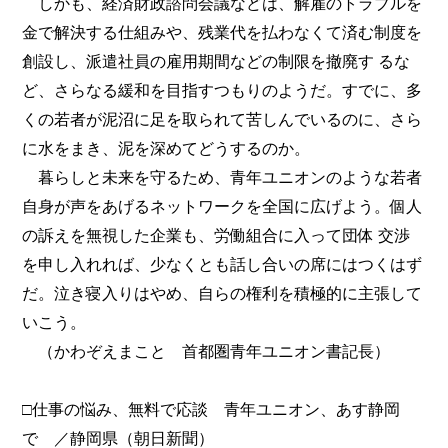
しかも、経済財政諮問会議などは、解雇のトラブルを
金で解決する仕組みや、残業代を払わなくて済む制度を
創設し、派遣社員の雇用期間などの制限を撤廃す るな
ど、さらなる緩和を目指すつもりのようだ。すでに、多
くの若者が泥沼に足を取られて苦しんでいるのに、さら
に水をまき、泥を深めてどうするのか。
暮らしと未来を守るため、青年ユニオンのような若者
自身が声をあげるネットワークを全国に広げよう。個人
の訴えを無視した企業も、労働組合に入って団体 交渉
を申し入れれば、少なくとも話し合いの席にはつくはず
だ。泣き寝入りはやめ、自らの権利を積極的に主張して
いこう。
（かわぞえまこと 首都圏青年ユニオン書記長）
□仕事の悩み、無料で応談 青年ユニオン、あす静岡
で ／静岡県（朝日新聞）