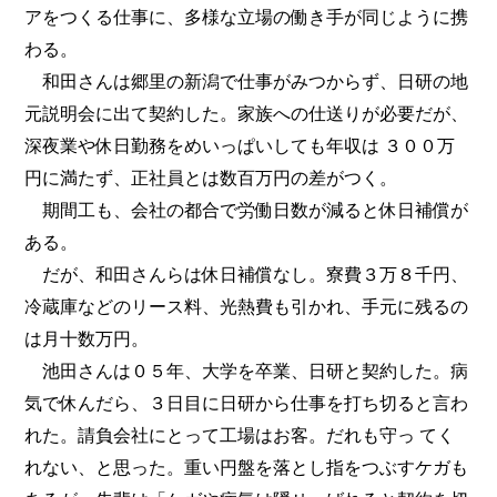
アをつくる仕事に、多様な立場の働き手が同じように携
わる。
和田さんは郷里の新潟で仕事がみつからず、日研の地
元説明会に出て契約した。家族への仕送りが必要だが、
深夜業や休日勤務をめいっぱいしても年収は ３００万
円に満たず、正社員とは数百万円の差がつく。
期間工も、会社の都合で労働日数が減ると休日補償が
ある。
だが、和田さんらは休日補償なし。寮費３万８千円、
冷蔵庫などのリース料、光熱費も引かれ、手元に残るの
は月十数万円。
池田さんは０５年、大学を卒業、日研と契約した。病
気で休んだら、３日目に日研から仕事を打ち切ると言わ
れた。請負会社にとって工場はお客。だれも守っ てく
れない、と思った。重い円盤を落とし指をつぶすケガも