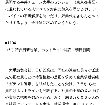
展開する牛丼チェーン大手のゼンショー（東京都港区）
に雇われている人すべてを対象に加入を呼び かけ、ア
ルバイトの不当解雇を防いだり、残業代をきちんと払っ
たりするよう、会社側に求めていくという。
■1104
□大手請負日研総業、ホットライン開設（朝日新聞）
大手請負会社、日研総業は、同社の派遣社員らが派遣
先の正社員らとの待遇格差の是正を求めて企業横断労組
「ガテン系連帯」を結成したことを受け、７日か ら社
員向けホットラインを開設する。社員の不満の吸い上げ
や実態の把握を強めるため。近く、約３万６０００人の
全社員にアンケートも実施、就業環境、キャ リアアッ