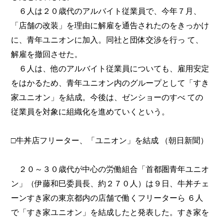
６人は２０歳代のアルバイト従業員で、今年７月、
「店舗の改装」を理由に解雇を通告されたのをきっかけ
に、青年ユニオンに加入。同社と団体交渉を行っ て、
解雇を撤回させた。
６人は、他のアルバイト従業員についても、雇用安定
をはかるため、青年ユニオン内のグループとして「すき
家ユニオン」を結成。今後は、ゼンショーのすべ ての
従業員を対象に組織化を進めていくという。
□牛丼店フリーター、「ユニオン」を結成 （朝日新聞）
２０～３０歳代が中心の労働組合「首都圏青年ユニオ
ン」（伊藤和巳委員長、約２７０人）は９日、牛丼チェ
ーンすき家の東京都内の店舗で働くフリーターら ６人
で「すき家ユニオン」を結成したと発表した。すき家を