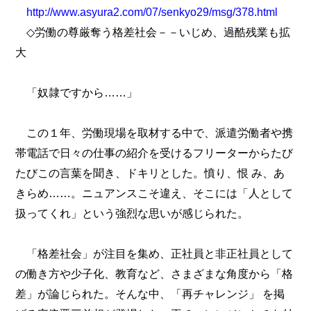
http://www.asyura2.com/07/senkyo29/msg/378.html
◇労働の尊厳奪う格差社会－－いじめ、過酷残業も拡
大
「奴隷ですから……」
この１年、労働現場を取材する中で、派遣労働者や携
帯電話で日々の仕事の紹介を受けるフリーターからたび
たびこの言葉を聞き、ドキリとした。憤り、恨 み、あ
きらめ……。ニュアンスこそ違え、そこには「人として
扱ってくれ」という強烈な思いが感じられた。
「格差社会」が注目を集め、正社員と非正社員として
の働き方や少子化、教育など、さまざまな角度から「格
差」が論じられた。そんな中、「再チャレンジ」 を掲