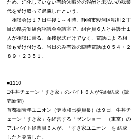
ため、消化していない有給休暇分の報酬と未払いの残業
代を受け取って退職したという。
相談会は１７日午後１～４時、静岡市駿河区稲川２丁
目の県労働組合評議会会議室で。組合員６人と弁護士１
人が相談に乗る。面接形式だけでなく、電話によ る相
談も受け付ける。当日のみ有効の臨時電話は０５４・２
８９・２３５１。
■1110
□牛丼チェーン「すき家」のバイト６人が労組結成（読
売新聞）
首都圏青年ユニオン（伊藤和巳委員長）は９日、牛丼チ
ェーン「すき家」を経営する「ゼンショー」（東京）の
アルバイト従業員６人が、「すき家ユニオン」を 結成
したと発表した。