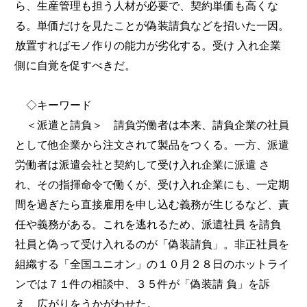
ら、生産管理も担う人材が必要で、契約単価も高くな
る。単価だけを見たことが偽装請負などを招いた一因。
放置すればモノ作りの能力が劣化する。受け 入れ企業
側に自覚を促すべきだ。
◇キーワード
＜派遣と請負＞ 請負労働者は本来、請負企業の社員
として他企業から注文されて製品をつくる。一方、派遣
労働者は派遣会社と契約して受け入れ企業に派遣 さ
れ、その指揮命令で働くが、受け入れ企業にも、一定期
間を過ぎたら直接雇用を申し込む義務が生じるなど、責
任や義務がある。これを逃れるため、派遣社員 を請負
社員と偽って受け入れるのが「偽装請負」。非正社員を
組織する「全国ユニオン」の１０月２８日のホットライ
ンでは７１件の相談中、３５件が「偽装請 負」を訴
え、広がりをうかがわせた。