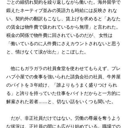
ごとの細切れ契約を繰り返しながら働いた。海外留学で
鍛えたネーティブ並みの英語力も時給には反映さ れな
い。契約外の翻訳もこなし、賃上げを求めると「あなた
の賃金は物件費で扱われているから無理」と言われた。
税金の関係で物件費に回されているのだが、 女性は
「働いているのに人件費にさえカウントされないと思う
と、情けなくて涙が出た」とこぼした。
他にもガラガラの社員食堂を使わせてもらえず、プレ
ハブ小屋での食事を強いられた請負会社の社員、牛丼屋
のバイトを３年続け、「誰よりもうまく盛りつけ られ
る」と誇りを持っていた仕事をバイトだからと一方的に
解雇された若者……と、切ない話をいくつも聞いた。
だが、非正社員だけではない。労働の尊厳を奪うよう
な状況は、正社員の間にも広がり始めている。職場での