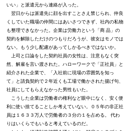
いい」と派遣元から連絡が入った。
翌日からは派遣先に顔を出すことさえ禁じられ、仲良
くしていた職場の仲間にはあいさつできず、社内の私物
も整理できなかった。企業は労働力という「商 品」の
契約を解除しただけのつもりだろうが、彼女はモノでは
ない。もう少し配慮があってしかるべきではないか。
上司と口論をした契約社員の女性は、注意もなく突
然、解雇を言い渡された。ハローワークで「正社員」と
紹介された企業で、「入社前に現場の雰囲気を知っ
て」と請負契約で２年近くも工場で働かされた揚げ句、
社員にしてもらえなかった男性もいた。
こうした企業は労働者の権利など眼中になく、安く便
利に使い捨てることしか考えていない。０５年の非正社
員は１６３３万人で労働者の３分の１を占める。 代わ
りはいくらでもいると考えているのだ。