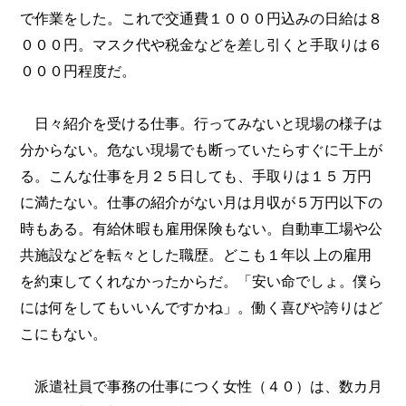
で作業をした。これで交通費１０００円込みの日給は８
０００円。マスク代や税金などを差し引くと手取りは６
０００円程度だ。
日々紹介を受ける仕事。行ってみないと現場の様子は
分からない。危ない現場でも断っていたらすぐに干上が
る。こんな仕事を月２５日しても、手取りは１５ 万円
に満たない。仕事の紹介がない月は月収が５万円以下の
時もある。有給休暇も雇用保険もない。自動車工場や公
共施設などを転々とした職歴。どこも１年以 上の雇用
を約束してくれなかったからだ。「安い命でしょ。僕ら
には何をしてもいいんですかね」。働く喜びや誇りはど
こにもない。
派遣社員で事務の仕事につく女性（４０）は、数カ月