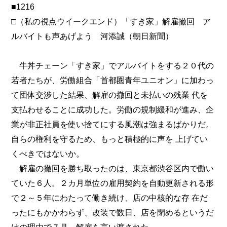
■1216
□（私の視点ウイークエンド）「すき家」解雇撤回 ア
ルバイトも声あげよう 河添誠（朝日新聞）
牛丼チェーン「すき家」でアルバイトをする２０代の
若者たちが、労働組合「首都圏青年ユニオン」に加わっ
て団体交渉した結果、解雇の撤回と未払いの残業 代を
支払わせることに成功した。労働の規制緩和が進み、企
業が非正社員を使い捨てにする風潮は強まるばかりだ。
自らの権利を守るため、もっと積極的に声を 上げてい
くべきではないか。
解雇の撤回を勝ち取ったのは、東京都渋谷区内で働い
ていた６人。２カ月単位の雇用契約を自動更新される形
で２～５年にわたって働き続け、店の中核的な存 在だ
ったにもかかわらず、改装で数日、店を閉めるというだ