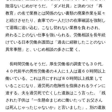
陰湿ないじめがそうだ。「ダメ社員」と決めつけ 「再
教育」の名で業務とは関係のない書類の廃棄作業を延々
と続けさせたり、倉庫での一人だけの在庫確認を強制し
て退職に追い込む。こなし切れない業務を負 わされ、
終わることのない仕事を強いられる。労働相談を長年続
けている日本労働弁護団は「過去に経験したことのない
異常事態」と、いじめ相談の多さに驚 く。
長時間労働もそうだ。厚生労働省の調査でも３０代、
４０代前半の男性労働者の４人に１人は週６０時間以上
働いている。これは月にすれば８０時間以上残業 して
いることになり、過労死の危険性を指摘されるラインに
達する。夫を過労死で亡くした遺族はこう言った。「残
された子供は『一生懸命まじめに働いたって お父さん
は死んじゃったじゃないか』と言いました」。別の遺族