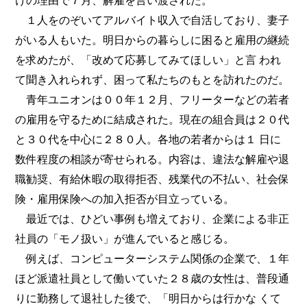
けの理由で７月、解雇を言い渡された。
１人をのぞいてアルバイト収入で自活しており、妻子
がいる人もいた。明日からの暮らしに困ると雇用の継続
を求めたが、「改めて応募してみてほしい」と言 われ
て聞き入れられず、困って私たちのもとを訪れたのだ。
青年ユニオンは００年１２月、フリーターなどの若者
の雇用を守るために結成された。現在の組合員は２０代
と３０代を中心に２８０人。各地の若者からは１ 日に
数件程度の相談が寄せられる。内容は、違法な解雇や退
職勧奨、有給休暇の取得拒否、残業代の不払い、社会保
険・雇用保険への加入拒否が目立っている。
最近では、ひどい事例も増えており、企業による非正
社員の「モノ扱い」が進んでいると感じる。
例えば、コンピューターシステム関係の企業で、１年
ほど派遣社員として働いていた２８歳の女性は、普段通
りに勤務して退社した後で、「明日からは行かな くて