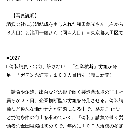
【写真説明】
請負会社に労組結成を申し入れた和田義光さん（左から
３人目）と池田一慶さん（同４人目）＝東京都大田区で
■1027
□偽装請負・出向、許さない 「企業横断」労組が発
足 「ガテン系連帯」１００人目指す（朝日新聞）
請負や派遣、出向などの形で働く製造業現場の非正社
員らが２７日、企業横断型の労組を発足させる。偽装請
負など違法な働かせ方が問題になる中で、格差是 正な
ど労働条件の向上を求めていく。「偽装」請負で働く労
働者の全国組織は初めてで、年内に１００人規模の参加