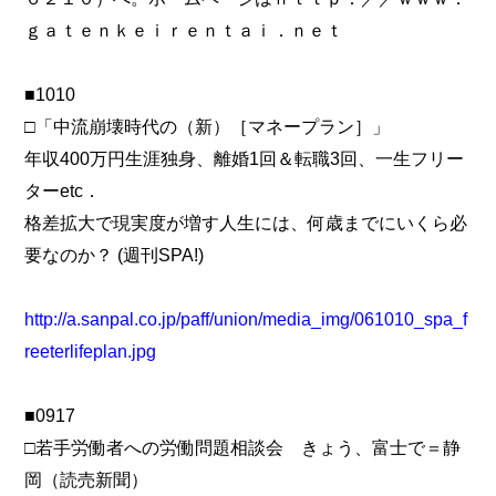
ｇａｔｅｎｋｅｉｒｅｎｔａｉ．ｎｅｔ
■1010
□「中流崩壊時代の（新）［マネープラン］」
年収400万円生涯独身、離婚1回＆転職3回、一生フリー
ターetc．
格差拡大で現実度が増す人生には、何歳までにいくら必
要なのか？ (週刊SPA!)
http://a.sanpal.co.jp/paff/union/media_img/061010_spa_f
reeterlifeplan.jpg
■0917
□若手労働者への労働問題相談会 きょう、富士で＝静
岡（読売新聞）