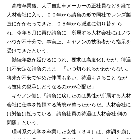
高校卒業後、大手自動車メーカーの正社員などを経て
人材会社に入り、００年から請負の形で同社でレンズ製
造にかかわってきた。０５年から派遣に切り替え ら
れ、今年５月に再び請負に。所属する人材会社にはノウ
ハウが不十分で、事実上、キヤノンの技術者から指示を
受けてきたという。
勤続年数が延びるにつれ、要求は高度化したが、待遇
は不安定な請負のまま。「いつ切られるかわからない。
将来が不安でやめた仲間も多い。待遇もさること なが
ら技術の継承はどうなるのかが心配だ」
キヤノン側は「請負に戻したのは男性が所属する人材
会社に仕事を指揮する態勢が整ったからだ。人材会社に
は対価は払っている。請負社員の待遇は人材会社 側の
問題」という。
理科系の大学を卒業した女性（３４）は、体調を崩し