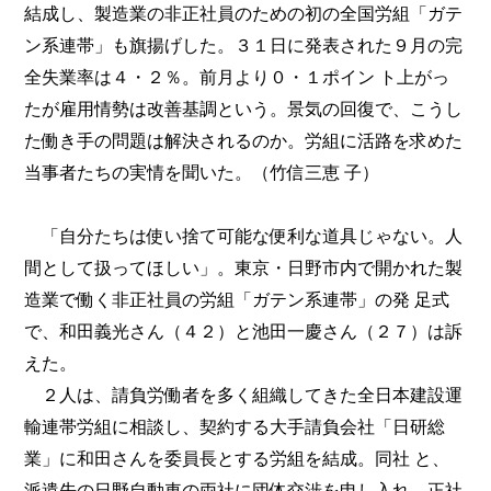
結成し、製造業の非正社員のための初の全国労組「ガテ
ン系連帯」も旗揚げした。３１日に発表された９月の完
全失業率は４・２％。前月より０・１ポイン ト上がっ
たが雇用情勢は改善基調という。景気の回復で、こうし
た働き手の問題は解決されるのか。労組に活路を求めた
当事者たちの実情を聞いた。（竹信三恵 子）
「自分たちは使い捨て可能な便利な道具じゃない。人
間として扱ってほしい」。東京・日野市内で開かれた製
造業で働く非正社員の労組「ガテン系連帯」の発 足式
で、和田義光さん（４２）と池田一慶さん（２７）は訴
えた。
２人は、請負労働者を多く組織してきた全日本建設運
輸連帯労組に相談し、契約する大手請負会社「日研総
業」に和田さんを委員長とする労組を結成。同社 と、
派遣先の日野自動車の両社に団体交渉を申し入れ、正社