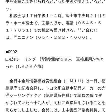
事を派遣先でさせられるといった事例が増えているとい
う。
相談会は１７日午後１～４時、富士市中央町２丁目の
ラ・ホール富士で。面接のほか、電話（０５４５・５
１・７８５１）での相談も受け付ける。問い合わせ
は、同ユニオン（０５４・２８２・４０６０）。
■0902
□光洋シーリング 請負労働者５９人 直接雇用かちと
った（しんぶん赤旗）
全日本金属情報機器労働組合（ＪＭＩＵ）は一日、徳
島県庁で記者会見し、トヨタ系自動車部品メーカーの光
洋シーリングテクノ（徳島県藍住町）で請負の形 で働
かされていた五十九人が、同社に直接雇用されることを
明らかにしました。会見には、山本善五郎副委員長、同