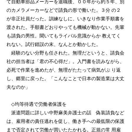
て自動車部品メーカーを退職後、００年から約５年、別
のカメラメーカーなどで請負の形で働いた。３分 の２
が非正社員だった。訓練なしに、いきなり作業手順書を
渡された。手順書どおりやっても機械が動かない。先輩
も請負の男性。聞いてもライバル意識からか 教えてく
れない。試行錯誤の末、なんとか動かした。
経験のない分野も任された。無理だというと、請負会
社の担当者は「君の不心得だ」。入門書を読みながら、
必死で作業を進めたが、無理がたたって病気がぶ り返
し、郷里に戻った。「こんなことで日本の製造業は大丈
夫なのか」
◇均等待遇で労働者保護を
派遣問題に詳しい中野麻美弁護士の話 偽装請負など
は、雇用者の責任逃れを促し、働き手への最低限の保護
まで否定されて労働が買いたたかれる。正規の常 用雇