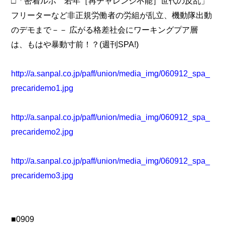
□「密着ルポ 若年［再チャレンジ不能］世代の反乱」
フリーターなど非正規労働者の労組が乱立、機動隊出動
のデモまで－－ 広がる格差社会にワーキングプア層
は、もはや暴動寸前！？(週刊SPA!)
http://a.sanpal.co.jp/paff/union/media_img/060912_spa_
precaridemo1.jpg
http://a.sanpal.co.jp/paff/union/media_img/060912_spa_
precaridemo2.jpg
http://a.sanpal.co.jp/paff/union/media_img/060912_spa_
precaridemo3.jpg
■0909