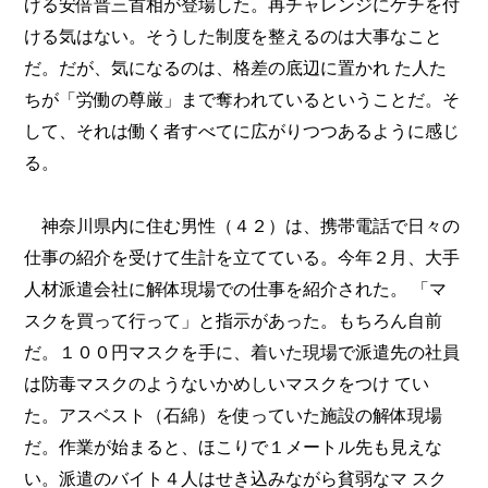
げる安倍晋三首相が登場した。再チャレンジにケチを付
ける気はない。そうした制度を整えるのは大事なこと
だ。だが、気になるのは、格差の底辺に置かれ た人た
ちが「労働の尊厳」まで奪われているということだ。そ
して、それは働く者すべてに広がりつつあるように感じ
る。
神奈川県内に住む男性（４２）は、携帯電話で日々の
仕事の紹介を受けて生計を立てている。今年２月、大手
人材派遣会社に解体現場での仕事を紹介された。 「マ
スクを買って行って」と指示があった。もちろん自前
だ。１００円マスクを手に、着いた現場で派遣先の社員
は防毒マスクのようないかめしいマスクをつけ てい
た。アスベスト（石綿）を使っていた施設の解体現場
だ。作業が始まると、ほこりで１メートル先も見えな
い。派遣のバイト４人はせき込みながら貧弱なマ スク