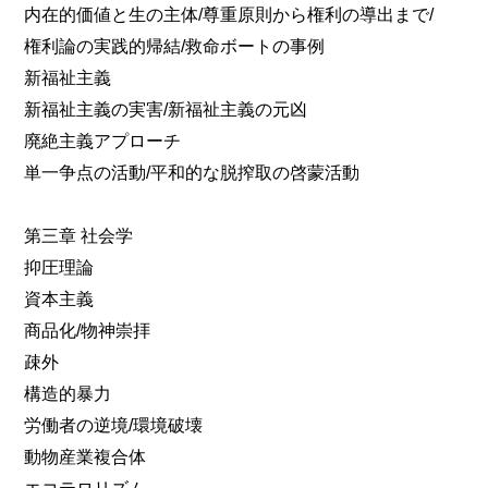
内在的価値と生の主体/尊重原則から権利の導出まで/
権利論の実践的帰結/救命ボートの事例
新福祉主義
新福祉主義の実害/新福祉主義の元凶
廃絶主義アプローチ
単一争点の活動/平和的な脱搾取の啓蒙活動
第三章 社会学
抑圧理論
資本主義
商品化/物神崇拝
疎外
構造的暴力
労働者の逆境/環境破壊
動物産業複合体
エコテロリズム