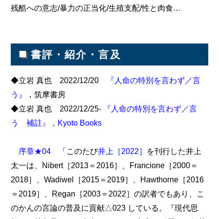
残酷への意志/暴力の正当化/生殖支配/性と肉食…
■
書評・紹介・言及
◆立岩 真也 2022/12/20
『人命の特別を言わず／言
う』
，筑摩書房
◆立岩 真也 2022/12/25-
『人命の特別を言わず／言
う 補註』
，
Kyoto Books
序章★04
「このたび
井上［2022］
を刊行した井上
太一は、Nibert［2013＝2016］、Francione［2000＝
2018］、Wadiwel［2015＝2019］、Hawthorne［2016
＝2019］、Regan［2003＝2022］の訳者でもあり、こ
のかんの言論の普及に貢献△023 している。『現代思