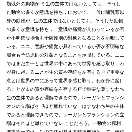
類以外の動物が:ミ生の主体ではないとしても、そうし
た動物の多くが意識を持ち，において、「仮に哺乳類以
外の動物が:::生の主体ではないとしても、そうした動物
の多くが意識を持ち，、意識や痛覚が具わっているか否
か不明確な場合も予防原則の対象となることを示唆して
いる。ニニ、意識や痛覚が具わっているか否か不明確な
場合も予防原則の対蒙となることを示唆している。ニニ
ではまだ生一とは世界の中にあって世界を感じ取り、わ
が身に起こるニとが生の質や存続を左有する戸で重要な
意とは世界の中にあって世界を感じ取り、わが身に起)
ることがまの質や存続を左存する戸で重要な葛すなわち
生の主体であると理解できるので、レーガンとフランシ
オンの立場ぱそ卩ほど離れていな、はすなわち生の主体
であると理解できるので、レーガンとフランシオンの立
場はそれほど離れていなレ ことだろう。一動物の権利
擁護論一では、生の主体が具える精神機能として「確信