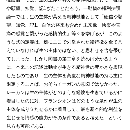
や願望、知覚、記1ぎたことだろう。一動物の権利擁護
論一では，生の主体が具える精神機能として「確信や願
望、知覚、記1、自信の将来も含めた未来像、快楽や苦
痛の感覚と繋がった感情的生」等々を挙げるが、このよ
うな式的定義は、逆にここで列挙された諸特徴を全て具
えていなければ生の主体ではない、と思わせる含を帯び
てしまった。しかし同書の第二章を読めば分かるよう
に、本来この記述は動物が生きる精神世の豊かさを表現
したものであり、生の主体を高度な精神機能の持ち主に
限定することば、おそらくーガンの意図ではなかった。
レーガンは生の主体がどのょうな経験を生きているかに
着目したのに対、フランシオンはどのような条件が生の
主体を成り立たせるかに着目して、最も基本的な利益を
生じせる情感の能力がその条件であると考えた、という
見方も可能である。