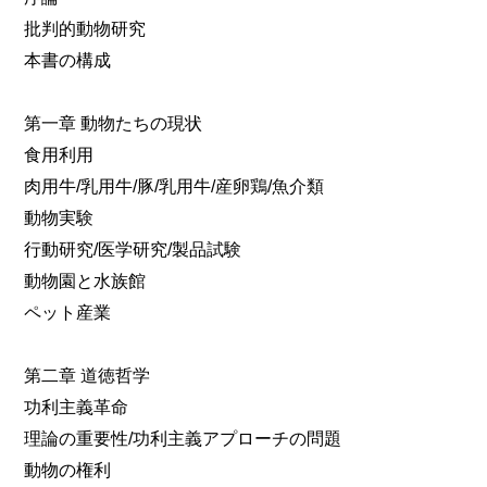
批判的動物研究
本書の構成
第一章 動物たちの現状
食用利用
肉用牛/乳用牛/豚/乳用牛/産卵鶏/魚介類
動物実験
行動研究/医学研究/製品試験
動物園と水族館
ペット産業
第二章 道徳哲学
功利主義革命
理論の重要性/功利主義アプローチの問題
動物の権利