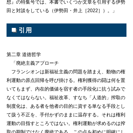
想』の特集号では、本書でいくつか文章を引用する伊勢
田と対談をしている（伊勢田・井上［2022］）。」
■
引用
第二章 道徳哲学
「廃絶主義アプローチ
フランシオンは新福祉主義の問題を踏まえ、動物の権
利運動の原点回帰を呼び掛ける。権利獲得の闘は何を置
いてもまず、内在的価値を宿す者の手段化に抗う試みで
なくてはならない。福祉改革、すなち「人道的」搾取の
制度化は、ある者を他者の目的に資する単なる手段とし
て扱う不正を、手付かずのままに温存する。それは権利
運動の目指すところではない。権利運動が求めるのは搾
取の期制ではなく廃絶である。この点を初めに明確にし