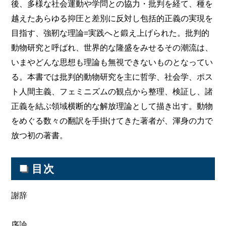
後、多様な社会運動や学問との協力・批判を経て、種を
越えたあらゆる抑圧と差別に反対し包括的正義の実現を
目指す、強靭な理論=実践へと鍛え上げられた。批判的
動物研究と呼ばれ、世界的な隆盛をみせるその潮流は、
いまやどんな思想も理論も無視できないものとなってい
る。本書では批判的動物研究を主に哲学、社会学、ポス
ト人間主義、フェミニズムの観点から整理、検証し、諸
正義を結ぶ領域横断的な解放理論として描き出す。動物
をめぐる数々の翻訳を手掛けてきた著者が、渾身の力で
放つ初の著書。
■
目次
謝辞
序論