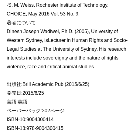
-S. M. Weiss, Rochester Institute of Technology,
CHOICE, May 2016 Vol. 53 No. 9.
著者について
Dinesh Joseph Wadiwel, Ph.D. (2005), University of
Western Sydney, isLecturer in Human Rights and Socio-
Legal Studies at The University of Sydney. His research
interests include sovereignty and the nature of rights,
violence, race and critical animal studies.
出版社:Brill Academic Pub (2015/6/25)
発売日:2015/6/25
言語:英語
ペーパーバック:302ページ
ISBN-10:9004300414
ISBN-13:978-9004300415