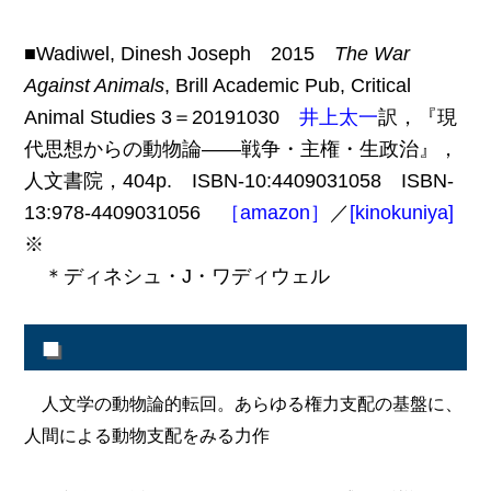
■Wadiwel, Dinesh Joseph 2015
The War
Against Animals
, Brill Academic Pub, Critical
Animal Studies 3＝20191030
井上太一
訳，『現
代思想からの動物論――戦争・主権・生政治』，
人文書院，404p. ISBN-10:4409031058 ISBN-
13:978-4409031056
［amazon］
／
[kinokuniya]
※
＊ディネシュ・J・ワディウェル
■
人文学の動物論的転回。あらゆる権力支配の基盤に、
人間による動物支配をみる力作