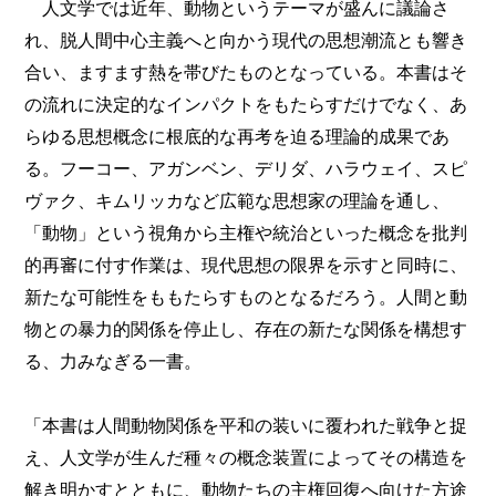
人文学では近年、動物というテーマが盛んに議論さ
れ、脱人間中心主義へと向かう現代の思想潮流とも響き
合い、ますます熱を帯びたものとなっている。本書はそ
の流れに決定的なインパクトをもたらすだけでなく、あ
らゆる思想概念に根底的な再考を迫る理論的成果であ
る。フーコー、アガンベン、デリダ、ハラウェイ、スピ
ヴァク、キムリッカなど広範な思想家の理論を通し、
「動物」という視角から主権や統治といった概念を批判
的再審に付す作業は、現代思想の限界を示すと同時に、
新たな可能性をももたらすものとなるだろう。人間と動
物との暴力的関係を停止し、存在の新たな関係を構想す
る、力みなぎる一書。
「本書は人間動物関係を平和の装いに覆われた戦争と捉
え、人文学が生んだ種々の概念装置によってその構造を
解き明かすとともに、動物たちの主権回復へ向けた方途