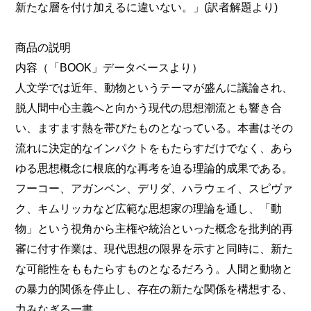
新たな層を付け加えるに違いない。」(訳者解題より)
商品の説明
内容（「BOOK」データベースより）
人文学では近年、動物というテーマが盛んに議論され、
脱人間中心主義へと向かう現代の思想潮流とも響き合
い、ますます熱を帯びたものとなっている。本書はその
流れに決定的なインパクトをもたらすだけでなく、あら
ゆる思想概念に根底的な再考を迫る理論的成果である。
フーコー、アガンベン、デリダ、ハラウェイ、スピヴァ
ク、キムリッカなど広範な思想家の理論を通し、「動
物」という視角から主権や統治といった概念を批判的再
審に付す作業は、現代思想の限界を示すと同時に、新た
な可能性をももたらすものとなるだろう。人間と動物と
の暴力的関係を停止し、存在の新たな関係を構想する、
力みなぎる一書。