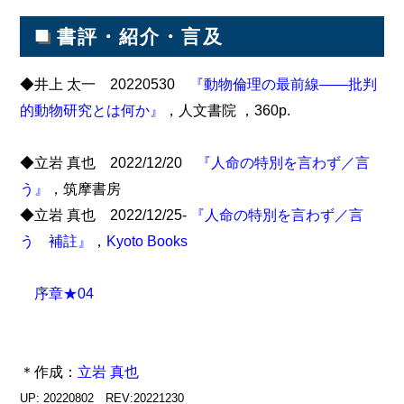
■
書評・紹介・言及
◆井上 太一 20220530
『動物倫理の最前線――批判
的動物研究とは何か』
，人文書院 ，360p.
◆立岩 真也 2022/12/20
『人命の特別を言わず／言
う』
，筑摩書房
◆立岩 真也 2022/12/25-
『人命の特別を言わず／言
う 補註』
，
Kyoto Books
序章★04
＊作成：
立岩 真也
UP: 20220802 REV:20221230