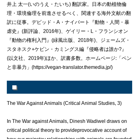
井上 太一(いのうえ・たいち) 翻訳家。日本の動植物倫
理・環境倫理を前進させるべく、関連する海外文献の翻
訳に従事。デビッド・A・ナイバート『動物・人間・暴
虐史』(新評論、2016年)、ゲイリー・L・フランシオン
『動物の権利入門』(緑風出版、2018年)、ジェームズ・
スタネスク+ケビン・カミングス編『侵略者は誰か?』
(以文社、2019年)ほか、訳書多数。ホームページ:「ペン
と非暴力」(https://vegan-translator.themedia.jp/)
■
The War Against Animals (Critical Animal Studies, 3)
In The War against Animals, Dinesh Wadiwel draws on
critical political theory to provideprovocative account of
how our mainstay relationships with animals are founded