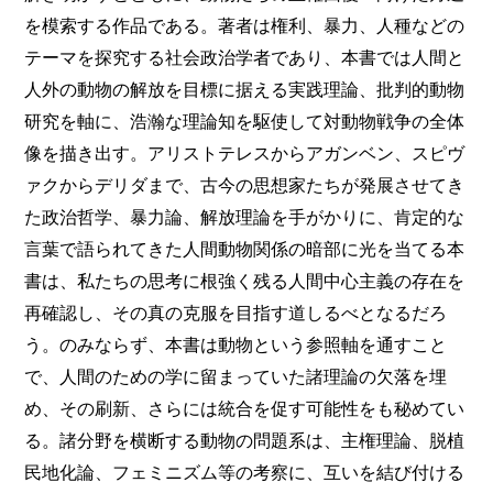
を模索する作品である。著者は権利、暴力、人種などの
テーマを探究する社会政治学者であり、本書では人間と
人外の動物の解放を目標に据える実践理論、批判的動物
研究を軸に、浩瀚な理論知を駆使して対動物戦争の全体
像を描き出す。アリストテレスからアガンベン、スピヴ
ァクからデリダまで、古今の思想家たちが発展させてき
た政治哲学、暴力論、解放理論を手がかりに、肯定的な
言葉で語られてきた人間動物関係の暗部に光を当てる本
書は、私たちの思考に根強く残る人間中心主義の存在を
再確認し、その真の克服を目指す道しるべとなるだろ
う。のみならず、本書は動物という参照軸を通すこと
で、人間のための学に留まっていた諸理論の欠落を埋
め、その刷新、さらには統合を促す可能性をも秘めてい
る。諸分野を横断する動物の問題系は、主権理論、脱植
民地化論、フェミニズム等の考察に、互いを結び付ける