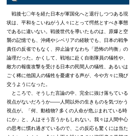
戦後七〇年を経た日本が軍国化へと退行しつつある現
状は、平和をこいねがう人々にとって愕然とすべき事態
であるに違いない。戦後世代を導いたものは、原爆と空
襲の記憶でも、沖縄やシベリアの経験でも、日本の戦争
責任の反省でもなく、抑止論すなわち「恐怖の均衡」の
論理だった。かくして、戦地に赴く自衛隊員の犠牲や、
敵方の報復攻撃を受ける日本の民間人の犠牲、あるいは
ごく稀に他国人の犠牲を憂慮する声が、今や方々に飛び
交うようになった。
ところで、そうした言論の中、完全に抜け落ちている
視点がないだろうか――人間以外の生きものを気づかう
視点が。「何、動植物? 多くの人命が危ぶまれている時
にか」と、人はそう言うかもしれない。我々は人間中心
の思考に慣れ過ぎているので、この反応も驚くには当た