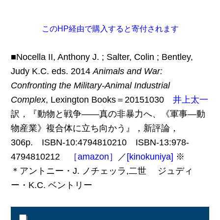
このHP経由で購入すると寄付されます
■Nocella II, Anthony J. ; Salter, Colin ; Bentley,
Judy K.C. eds. 2014
Animals and War:
Confronting the Military-Animal Industrial
Complex
, Lexington Books＝20151030
井上太一
訳，『動物と戦争――真の非暴力へ、《軍事―動
物産業》複合体に立ち向かう』，新評論，
306p. ISBN-10:4794810210 ISBN-13:978-
4794810212
［amazon］
／
[kinokuniya]
※
＊アントニー・J. ノチェッラ,二世 ジュディ
ー・K.C. ベントリー
■