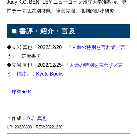
Judy K.C. BENTLEY ニューヨーク州立大学准教授。専
門テーマは差別撤廃、障害克服、批判的動物研究。
■
書評・紹介・言及
◆立岩 真也 2022/12/20
『人命の特別を言わず／言
う』
，筑摩書房
◆立岩 真也 2022/12/25-
『人命の特別を言わず／言
う 補註』
，
Kyoto Books
序章★04
＊作成：
立岩 真也
UP: 20220803 REV:20221230