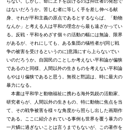
らない。しかし、命に上下を設けるのは抑圧者の発想で
はないだろうか。苦しむ者に等しく手を差し伸べる献
身、それが平和主義の原点であるとするならば、「動物
なんか」と考える人は平和の理念から最も遠ざかってい
る。反戦・平和をめざす個々の活動の幅には無論、限界
があるが、それにしても、ある集団の犠牲者が(同じ戦
争の被害を受けるというのに)意識にすら上らないでい
いのだろうか。自国民のことしか考えない平和論が偏狭
であるのと同様、人間以外の生きものを考えない平和論
もやはり偏狭であると思う。無視と黙認は、時に最大の
暴力になる。
本書は平和学と動物福祉に携わる海外気鋭の活動家、
研究者らが、人間以外の生きもの、特に動物に焦点を当
て、その戦争被害を様々な角度から照らし出した画期作
である。ここに紹介されている事例も世界を覆う暴力の
一片鱗に過ぎないことは言うまでもないが、この著作を