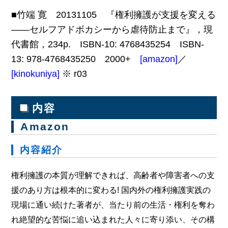
■竹端 寛 20131105 『権利擁護が支援を変える
――セルフアドボカシーから虐待防止まで』，現
代書館，234p. ISBN-10: 4768435254 ISBN-
13: 978-4768435250 2000+
[amazon]
／
[kinokuniya]
※ r03
■
内容
Amazon
内容紹介
権利擁護の本質が理解できれば、高齢者や障害者への支
援のあり方は根本的に変わる! 国内外の権利擁護実践の
現場に通い続けた著者が、当たり前の生活・権利を奪わ
れ絶望的な苦悩に追い込まれた人々に寄り添い、その構