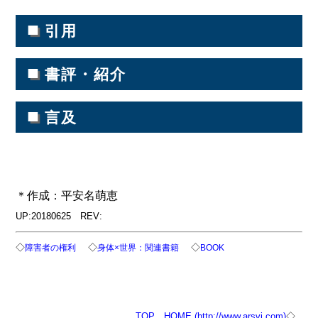
■
引用
■
書評・紹介
■
言及
＊作成：平安名萌恵
UP:20180625 REV:
◇
◇
◇
障害者の権利
身体×世界：関連書籍
BOOK
TOP
HOME (http://www.arsvi.com)
◇