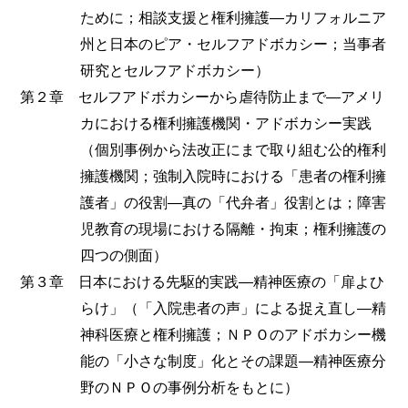
ために；相談支援と権利擁護―カリフォルニア
州と日本のピア・セルフアドボカシー；当事者
研究とセルフアドボカシー）
第２章 セルフアドボカシーから虐待防止まで―アメリ
カにおける権利擁護機関・アドボカシー実践
（個別事例から法改正にまで取り組む公的権利
擁護機関；強制入院時における「患者の権利擁
護者」の役割―真の「代弁者」役割とは；障害
児教育の現場における隔離・拘束；権利擁護の
四つの側面）
第３章 日本における先駆的実践―精神医療の「扉よひ
らけ」（「入院患者の声」による捉え直し―精
神科医療と権利擁護；ＮＰＯのアドボカシー機
能の「小さな制度」化とその課題―精神医療分
野のＮＰＯの事例分析をもとに）