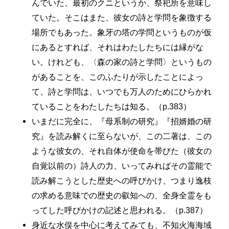
んでいた、最初のクニというか、祭祀所を意味し
ていた。そこはまた、彼女の詩と学問を象徴する
場所でもあった。象牙の塔の学問というものが仮
にあるとすれば、それはわたしたちには縁がな
い。けれども、〈森の家の詩と学問〉というもの
があることを、このふたりが示したことによっ
て、詩と学問は、いつでも万人のためにひらかれ
ていることをわたしたちは知る。（p.383）
いまだに完全に、『母系制の研究』『招婿婚の研
究』を読み解くに至らないが、この二著は、この
ような彼女の、それ自体が使命を帯びた（彼女の
自覚以前の）詩人の力、いってみればその霊能で
読み解こうとした歴史への呼びかけ、つまり逸枝
の求める意味での歴史の叡知への、全身全霊をも
ってした呼びかけの記述と思われる。（p.387）
身近な水俣を中心に考えてみても、不知火海海域