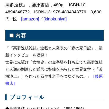
高群逸枝』，藤原書店，480p. ISBN-10:
4894348772 ISBN-13: 978-4894348776 3,600
円+税
[amazon]
／
[kinokuniya]
■
内容
「『高群逸枝雑誌』連載と未発表の「森の家日記」、最
新インタビューを収録！
世界に先駆け「女性史」の金字塔を打ち立てた高群逸枝
と人類の到達した近代に警鐘を鳴らした世界文学（『苦
海浄土』）を作った石牟礼道子をつなぐもの。」
［藤原
書店］
プロフィール
◆高群逸枝（たかむれ・いつえ 1894-1964）