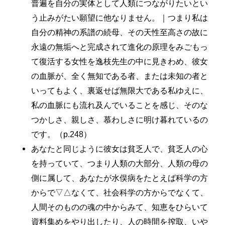
普遍を自分の実体として人類につながりたいとい
う止みがたい願望に他なりません。｜つまり私は
自分の精神の系譜の続母、その天性至高さの故に
永遠の無垢へと完成されて進化の原理をみごもっ
て復活する女性を逸枝先生の中に見きわめ、彼女
の血脈が、全く無知である者、または未知の者と
いってもよく、裏返せば無限大である私ゆえに、
私の血脈にも流れ及んでいることを感じ、そのな
つかしさ、親しさ、慕わしさに明け暮れているの
です。（p.248）
あなたと同じように彼女は貧乏人で、貧乏人の心
を持っていて、つまり人類の大部分、人類の母の
側に属して、あなたが水俣病をたとえば科学の方
からで▽△なくて、社会科学の方からでなくて、
人間そのものの魂の中からみて、知恵をひらいて
資料集めをやり出したり、人の時間を搾取、いや