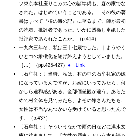
ソ東京本社座りこみの心の諸準備も、森の家でな
された。はじめていうことである。｜その後の著
書はすべて『椿の海の記』に至るまで、師が最初
の読者、批評者であった。いかに透徹し卓絶した
批評家であられたことか。（p.414）
一九六三年冬、私は三十七歳でした。｜ようやく
ひとつの象徴化を遂げ終えようとしていました。
［…］（pp.425-427）
●→Link
〔石牟礼：〕当時、私は、村の中の石牟礼家の嫁
になっているんですが、お嫁にいってみたら、何
かしら違和感がある。全部価値観が違う。あらた
めて村全体を見てみたら、よその嫁さんたちも、
女性は不当なあつかいを受けていると思ったんで
す。（p.437）
〔石牟礼：〕そういうなかで雨の日などに淇水文
庫に往きまして、『女性の歴史』という本を読み