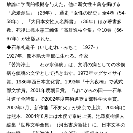
放論に学問的根拠を与えた。他に新女性主義を掲げる
『恋愛創生』（26年）、通史『女性の歴史』全4巻（54-
58年）、『大日本女性人名辞書』（36年）ほか著書多
数。死後に橋本憲三編集『高群逸枝全集』全10巻（66-
67年）が出版された。
◆石牟礼道子（いしむれ・みちこ 1927- ）
1927年、熊本県天草郡に生れる。作家。
『苦海浄土――わが水俣病』は、文明の病としての水俣
病を鎮魂の文学として描き出す。1973年マグサイサイ
賞。1986年西日本文化賞。1993年『十六夜橋』で紫式
部文学賞。2001年度朝日賞。『はにかみの国――石牟
礼道子全詩集』で2002年度芸術選奨文部科学大臣賞。
2002年7月、新作能「不知火」が東京で上演、2003年に
は熊本、2004年8月には水俣で奉納上演。池澤夏樹個人
編集『世界文学全集』（河出書房新社）に、日本文学の