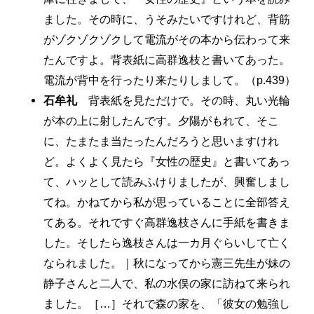
ました。その時に、うそみたいですけれど、背筋
がゾクゾクゾクして電流がその本から伝わって来
たんですよ。背表紙に高群逸枝と書いてあった。
電流が背中を行ったり来たりしまして。（p.439）
石牟礼
背表紙を見ただけで。その時、丸い光輪
が本の上に射したんです。夕陽がもれて、そこ
に、たまたま当たったんだろうと思いますけれ
ど。よくよく見たら『女性の歴史』と書いてあっ
て、ハッとして読みふけりましたが、興奮しまし
てね。かねてから私が思っていることに全部答え
てある。それですぐ高群逸枝さんに手紙を書きま
した。そしたら逸枝さんは一カ月ぐらいして亡く
なられました。｜秋になってから憲三先生が妹の
静子さんと二人で、私の水俣の家に訪ねて来られ
ました。［…］それで森の家を、「彼女の勉強し