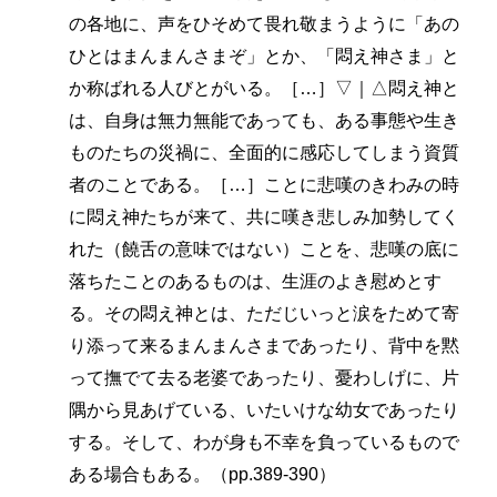
の各地に、声をひそめて畏れ敬まうように「あの
ひとはまんまんさまぞ」とか、「悶え神さま」と
か称ばれる人びとがいる。［…］▽｜△悶え神と
は、自身は無力無能であっても、ある事態や生き
ものたちの災禍に、全面的に感応してしまう資質
者のことである。［…］ことに悲嘆のきわみの時
に悶え神たちが来て、共に嘆き悲しみ加勢してく
れた（饒舌の意味ではない）ことを、悲嘆の底に
落ちたことのあるものは、生涯のよき慰めとす
る。その悶え神とは、ただじいっと涙をためて寄
り添って来るまんまんさまであったり、背中を黙
って撫でて去る老婆であったり、憂わしげに、片
隅から見あげている、いたいけな幼女であったり
する。そして、わが身も不幸を負っているもので
ある場合もある。（pp.389-390）