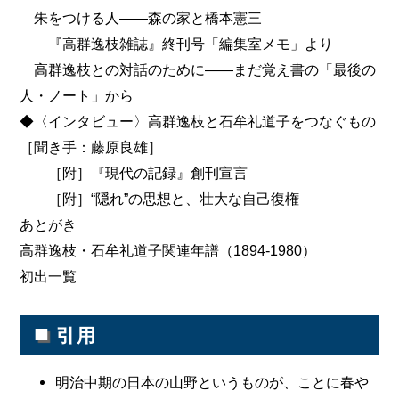
朱をつける人――森の家と橋本憲三
『高群逸枝雑誌』終刊号「編集室メモ」より
高群逸枝との対話のために――まだ覚え書の「最後の
人・ノート」から
◆〈インタビュー〉高群逸枝と石牟礼道子をつなぐもの
［聞き手：藤原良雄］
［附］『現代の記録』創刊宣言
［附］“隠れ”の思想と、壮大な自己復権
あとがき
高群逸枝・石牟礼道子関連年譜（1894-1980）
初出一覧
■
引用
明治中期の日本の山野というものが、ことに春や