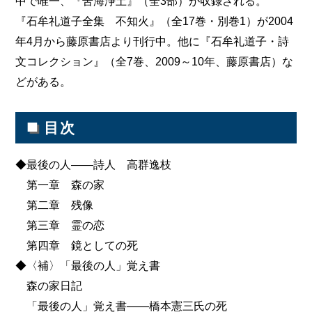
中で唯一、『苦海浄土』（全3部）が収録される。
『石牟礼道子全集 不知火』（全17巻・別巻1）が2004
年4月から藤原書店より刊行中。他に『石牟礼道子・詩
文コレクション』（全7巻、2009～10年、藤原書店）な
どがある。
■
目次
◆最後の人――詩人 高群逸枝
第一章 森の家
第二章 残像
第三章 霊の恋
第四章 鏡としての死
◆〈補〉「最後の人」覚え書
森の家日記
「最後の人」覚え書――橋本憲三氏の死