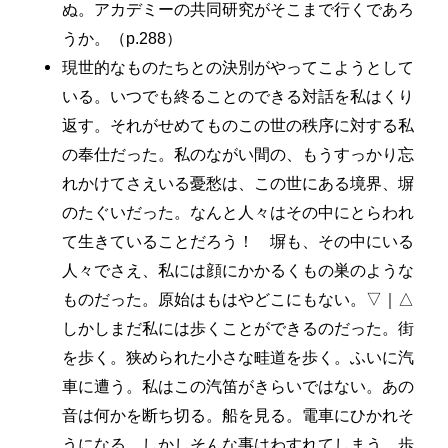
ぬ。アカデミーの共同研究がそこまで行くであろ
うか。（p.288）
現世的なものたちとの決別がやってこようとして
いる。いつでも終ることのできる対話を私はくり
返す。それがせめてものこの世の秩序に対する私
の奉仕だった。私のながい間の、もうすっかり忘
れかけてさえいる憂愁は、この世にある境界、塀
のたぐいだった。なんと人々はその中にとらわれ
て生きていることだろう！ 塀も、その中にいる
人々でさえ、私には顔にかかるくもの巣のような
ものだった。原始はもはやどこにもない。▽｜△
しかしまだ私には歩くことができるのだった。街
を歩く。狭められた小さな畦道を歩く。ふいに汽
車に遭う。私はこの汽笛がきらいではない。あの
音は何かを断ち切る。船を見る。電車にひかれそ
うになる。しかしそんな事はわすれてしまう。歩