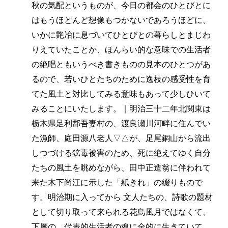
秋の気配というものが、今日の都会のひとびとに
はもうほとんど想像もつかないであろうほどに、
いかに艶冶に息づいてひとびとの暮らしとまじわ
りえていたことか、ほんらい的な意味での生活者
の絶唱ともいうべき書きものの見本のひとつがあ
るので、若いひとたちのために逸枝の感受性を育
てた風土と対比してみる意味もあって少しひいて
みることにいたします。｜明治三十二年北関東は
栃木県足利郡吾妻村の、渡良瀬川河畔に住んでい
た漁師、庭田源八老人▽△が、足尾銅山から流出
しつづける鉱毒被害のため、死に絶えてゆく自分
たちの風土を眺めながら、田中正造翁に伴われて
来た木下尚江に示した「紙きれ」の綴りもので
す。明治期に入ってから 文人たちの、詩歌の題材
として切り取って来られる花鳥風月ではなくて、
下層の、代表的生活者の魂に全的に生きていて、