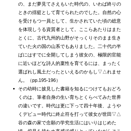
の、まだ夢見てさえもいた時代の、いわば終りの
ときの揺籃として育てられたのでした。自然の心
を受けもつ一員として、生かされていた頃の総意
を体現しうる資質者として。ここらあたりはまた
とくに、古代九州的山野がそっくりそのまま生き
ていた火の国の山系でもありました。二十代の半
ばにはすでに全開してしまう彼女の、極限的官能
に近いほどな詩人的稟性を育てるには、まったく
選ばれし風土だったといえるのかもし▽△れませ
ん。（pp.195-196）
その幼時に披見した書籍を知るにつけてもおどろ
くのは、筆者自身の生い育ちとくらべてみた世界
の違いです。時代は更に下って四十年後、ようや
くデビュー時代に終止符を打って彼女が世田▽△
谷の森の家で念願の学究生活にはいりはじめた