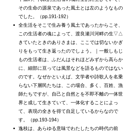
その生命の源泉であった風土とは左のようなもの
でした。（pp.191-192）
全生活をそこで生み養う風土であったからこそ、
この生活者の魂によって、渡良瀬川河畔の生▽△
きていたときのありさまは、ここでは切ないかぎ
りをもって生き返ったのでしょう。｜一般しもじ
もの生活者は、ふだんはそれほどみずから高らか
に、細部に亘っては風景などを語るものではない
のです。なぜかといえば、文学者や詩歌人を名乗
らない下層民たちは、この場合、多く、百姓、漁
師たちですが、自己と自然とを不即不離の一体世
界と成して生きていて、一体化することによっ
て、表現の全きを得て自足しているからなので
す。（pp.193-194）
逸枝は、あらゆる意味でわたしたちの時代の前