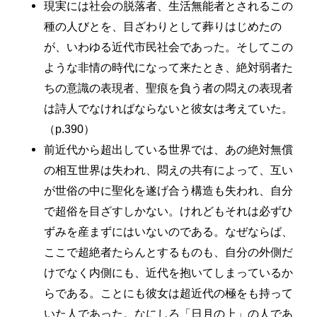
現実には社会の脱落者、生活無能者とされるこの
種の人びとを、目ざわりとして葬りはじめたの
が、いわゆる近代市民社会であった。そしてこの
ような非情の時代になって来たとき、絶対弱者た
ちの意識の表現者、聖痕を負う者の悶えの表現者
は詩人でなければならないと彼女は考えていた。
（p.390）
前近代から超出している世界では、あの絶対無償
の相互世界は失われ、悶えの共有によって、互い
が世俗の中に聖化を遂げ合う構造も失われ、自分
で超俗を目ざすしかない。けれどもそれは必ずひ
ずみを産まずにはいないのである。なぜならば、
ここで超絶者たらんとするものも、自分の外側だ
けでなく内側にも、近代を抱いてしまっているか
らである。ことにも彼女は超近代の極をも持って
いた人であった。なにしろ「日月の上」の人であ