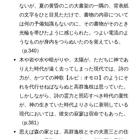
ないが、夏の黄昏のこの大書架の一隅の、背表紙
の文字をひと目見ただけで、書物の内容について
は何の予備知識もないのに、その書物がそのとき
光輪を帯びたように感じられた。つよい電流のよ
うなものが身内をつらぬいたのを覚えている。
（p.340）
木や岩や水や暗がりや、太陽が、ただちに神であ
りえた時代が遠く去ってしまった現代では、詩の
力が、かつての神歌【ルビ：オモロ】のようにそ
れを代行せねばならぬと高群逸枝は思っていた。
しかしながら、詩の霊力と照応すべき時代の稟性
が、神の生きていた時代よりさらに衰弱している
現代においては、彼女の寂寥は宿命でもあった。
（p.381）
思えば森の家とは、高群逸枝とその夫憲三との住