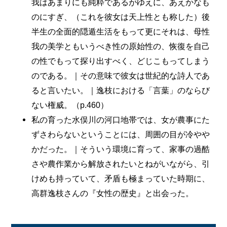
我はあまりにも純粋であるがゆえに、あえかなも
のにすぎ、（これを彼女は天上性とも称した）後
半生の全面的隠遁生活をもって更にそれは、母性
我の美学ともいうべき性の原始性の、恢復を自己
の性でもって探り出すべく、どじこもってしまう
のである。｜その意味で彼女は世紀的な詩人であ
ると言いたい。｜逸枝における「言葉」のならび
ない権威。（p.460）
私の育った水俣川の河口地帯では、女が農事にた
ずさわらないということには、周囲の目が冷やや
かだった。｜そういう環境に育って、家事の過酷
さや農作業から解放されたいとねがいながら、引
けめも持っていて、矛盾も極まっていた時期に、
高群逸枝さんの『女性の歴史』と出会った。