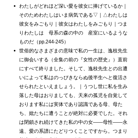
わたしがどれほど深い愛を彼女に捧げているか｜
そのためわたしはいま病気である▽｜△わたしは
彼女をみごもり｜彼女はわたしをみごもり｜つま
りわたしは 母系の森の中の 産室にいるような
ものだ（pp.244-245）
世俗的なさまざまの意味で私の一生は、逸枝先生
に御会いする（全集の前の『女性の歴史』）直前
にすべて終りました。そして、逸枝先生との出遭
いによって私はのっぴきならぬ後半生へと復活さ
せられたといえましょう。｜うつし世に私を生み
落した母はおりましても、天来の孤児を自覚して
おります私には実体であり認識である母、母た
ち、妣たちに遭うことが絶対に必要でした。それ
は閉鎖され続けてきた私の中の女――母性――永
遠、愛の系譜にたどりつくことですから。つまり