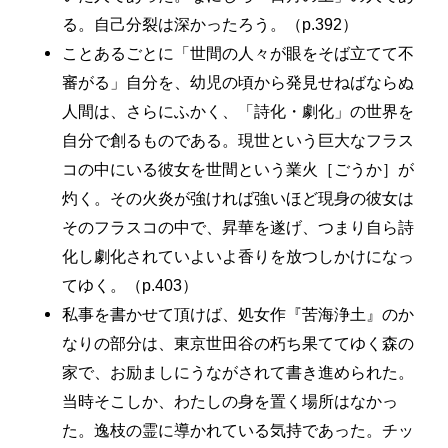
る。自己分裂は深かったろう。（p.392）
ことあるごとに「世間の人々が眼をそば立てて不
審がる」自分を、幼児の頃から発見せねばならぬ
人間は、さらにふかく、「詩化・劇化」の世界を
自分で創るものである。現世という巨大なフラス
コの中にいる彼女を世間という業火［ごうか］が
灼く。その火炎が強ければ強いほど現身の彼女は
そのフラスコの中で、昇華を遂げ、つまり自ら詩
化し劇化されていよいよ香りを放つしかけになっ
てゆく。（p.403）
私事を書かせて頂けば、処女作『苦海浄土』のか
なりの部分は、東京世田谷の朽ち果ててゆく森の
家で、お励ましにうながされて書き進められた。
当時そこしか、わたしの身を置く場所はなかっ
た。逸枝の霊に導かれている気持であった。チッ