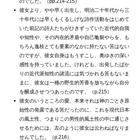
のでした。（pp.214-215）
彼女より、やや早く出生し、明治二十年代から三
十年代には早くもくるしげな詩作活動をはじめて
いた前記の詩人たちがひきずっていた近代的自我
や知性や、その内在的矛盾や自己亀裂やらを、も
ちろん逸枝とても要素のなかに持たない筈はない
のですが、彼女自身はもうすこし、奥ゆきの深い
感性を持っていました。けれども、出発したばか
りの近代派知性の諸流には気づかれる筈もないま
まに、彼女は一種の野生的芳香を放ちながら自分
を醸成させつつあったのです。（p.215）
彼女のいうところの愛、本来それは神のごとき原
始性の発露である筈だったのに、これを現代日本
の風土性、つまりこの男性的風土性の中に通じさ
せるためには、左のように彼女は云わねばなりま
せんでした。（p.216）