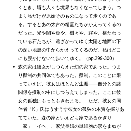
くとき、塀も人々も境界もなくなってしまう。つ
まり私だけが原始そのものになって歩くのであ
る。するとあの太古の精霊たちがかえってくるの
だった。光や闇や靄や、樹々や、露や、横たわっ
ている石たちが、遠ざかってゆく太陽と地面の下
の深い地層の中からかえってくるのだ。私はどこ
にも腰かけないで歩いてゆく。（pp.299-300）
森の家は彼女がしつらえた幻の家であった。つま
り擬制の共同体でもあった。擬制。このことに限
っていえば、彼女はほとんど生涯――自分との諸
関係を擬制の中にしつらえてしまった。ここに彼
女の孤独はもっともきわまる。｜ただ、彼女の同
伴者「K」氏はうすうす彼女の孤独の本質を探りあ
てていた。森の家といえども家であるかぎり
「家」「イヘ」、家父長婚の単細胞の形をまぬが