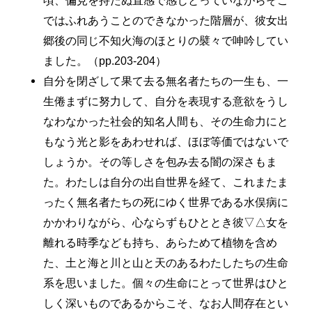
頃、偏見を持たぬ直感で感じとっていながらそこ
ではふれあうことのできなかった階層が、彼女出
郷後の同じ不知火海のほとりの襞々で呻吟してい
ました。（pp.203-204）
自分を閉ざして果て去る無名者たちの一生も、一
生倦まずに努力して、自分を表現する意欲をうし
なわなかった社会的知名人間も、その生命力にと
もなう光と影をあわせれば、ほぼ等価ではないで
しょうか。その等しさを包み去る闇の深さもま
た。わたしは自分の出自世界を経て、これまたま
ったく無名者たちの死にゆく世界である水俣病に
かかわりながら、心ならずもひととき彼▽△女を
離れる時季なども持ち、あらためて植物を含め
た、土と海と川と山と天のあるわたしたちの生命
系を思いました。個々の生命にとって世界はひと
しく深いものであるからこそ、なお人間存在とい