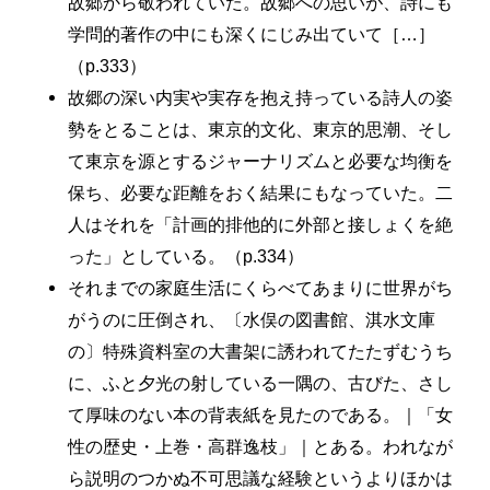
故郷から敬われていた。故郷への思いが、詩にも
学問的著作の中にも深くにじみ出ていて［…］
（p.333）
故郷の深い内実や実存を抱え持っている詩人の姿
勢をとることは、東京的文化、東京的思潮、そし
て東京を源とするジャーナリズムと必要な均衡を
保ち、必要な距離をおく結果にもなっていた。二
人はそれを「計画的排他的に外部と接しょくを絶
った」としている。（p.334）
それまでの家庭生活にくらべてあまりに世界がち
がうのに圧倒され、〔水俣の図書館、淇水文庫
の〕特殊資料室の大書架に誘われてたたずむうち
に、ふと夕光の射している一隅の、古びた、さし
て厚味のない本の背表紙を見たのである。｜「女
性の歴史・上巻・高群逸枝」｜とある。われなが
ら説明のつかぬ不可思議な経験というよりほかは