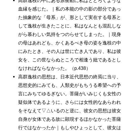
高群逸枝の中にある原衝動に私はとどろくような
血縁を感じた。｜私の本能の中の影の部分であっ
た抽象的な「母系」が、形として実在する母系と
して逸枝が生きたことに、私はなんとも混乱しな
がら慕わしい気持をつのらせてしまった。｜現身
の母はあれども、かくあるべき母の姿を逸枝の中
にみたとき、その人は世に亡き人であり、私は彼
女を、この世ならぬところで相逢う妣であるとし
なければならなかった。（p.438）
高群逸枝の思想は、日本近代思想の終焉に当り、
思想史的にみても、人類史がもちうる希望への予
言にみちてゆるぎない。菩薩がいみじくも女性の
疑似体であるように、さらには女性的なあらわれ
をそなえて▽△いるのと逆に、彼女の思想は彼女
自身が女体である故に顕現するほかなかった菩薩
行ではなかったか｜もしやひょっとして、彼女は