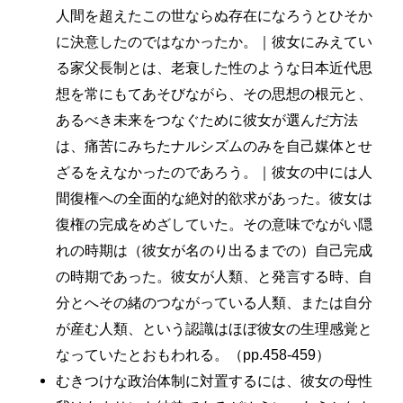
人間を超えたこの世ならぬ存在になろうとひそか
に決意したのではなかったか。｜彼女にみえてい
る家父長制とは、老衰した性のような日本近代思
想を常にもてあそびながら、その思想の根元と、
あるべき未来をつなぐために彼女が選んだ方法
は、痛苦にみちたナルシズムのみを自己媒体とせ
ざるをえなかったのであろう。｜彼女の中には人
間復権への全面的な絶対的欲求があった。彼女は
復権の完成をめざしていた。その意味でながい隠
れの時期は（彼女が名のり出るまでの）自己完成
の時期であった。彼女が人類、と発言する時、自
分とへその緒のつながっている人類、または自分
が産む人類、という認識はほぼ彼女の生理感覚と
なっていたとおもわれる。（pp.458-459）
むきつけな政治体制に対置するには、彼女の母性