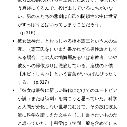
う麻袋にくるんで、投げ出しているにちがいな
い。男の人たちの悲劇は自己の閉鎖性の中に世界
がすっぽりとはいってしまうことだろう。
（p.316）
彼女は神だ、とおっしゃる橋本憲三という人の生
涯。（憲三氏を）いまだ書かれざる男性論として
みる場合、この人の懺悔層あるいは布教者、いや
彼女への帰依ぶりは徹底している。逸枝の下僕
【ルビ：しもべ】という言葉がいちばんぴったり
する。（p.317）
「彼女は最後に新しい時代にむけてのユートピア
小説（または詩劇）を書こうと思っていた。科学
と人間が分化しない世界にむけて、その故に彼女
流に科学を踏まえた文学を［…］書きたいものだ
と思っていた。｜科学は（学問一般を含めて）人