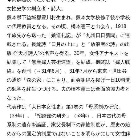
女性史学の樹立者・詩人。
熊本県下益城郡豊川村生まれ。熊本女学校修了後小学校
の代用教員となる。その頃、橋本憲三と出会う。1918
年旅先から送った「娘巡礼記」が『九州日日新聞』に連
載される。長編詩『日月の上に』と『放浪者の詩』の出
版で“天才詩人”の名声を得る。30年、女性アナキストを
結集して「無産婦人芸術連盟」を結成、機関誌『婦人戦
線』を創刊（～31年6月）。31年7月から東京・世田谷
の通称「森の家」にこもり、面会謝絶を掲げ一日10時間
の勉学を終生つづける。夫の橋本憲三は全面的協力者と
なった。
代表作は『大日本女性史』第1巻の「母系制の研究」
（38年）、『招婿婚の研究』（53年）。日本古代の母
系制の遺存を論証、家父長制下の家族制度が、歴史の始
めからの固定的制度ではないことを明らかにして女性解