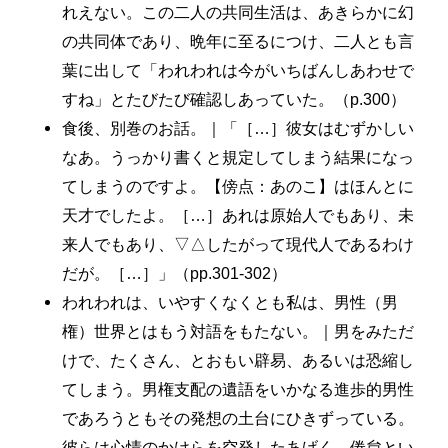
れえない。この二人の共同生活は、あきらかに幻
の共同体であり、晩年に至るにつけ、二人とも言
葉に出して「われわれは今がいちばんしあわせで
すね」とたびたび確認しあっていた。（p.300）
食後、別巻のお話。｜「［…］彼女はむずかしい
なあ。うっかり書くと規定してしまう結果になっ
てしまうのですよ。【傍点：あのこ】はほんとに
天才でしたよ。［…］あれは原始人でもあり、未
来人でもあり、▽△したがって現代人であるわけ
だが。［…］」（pp.301-302）
われわれは、いやすくなくとも私は、男性（男
権）世界とはもう対語をもたない。｜男をみただ
けで、たくさん、とおもい辟易、あるいは恐縮し
てしまう。男権支配の遺語をいかなる進歩的男性
であろうともその発想の土台にひきずっている。
彼らは心情のかけらを空発したあげく、倦怠とい