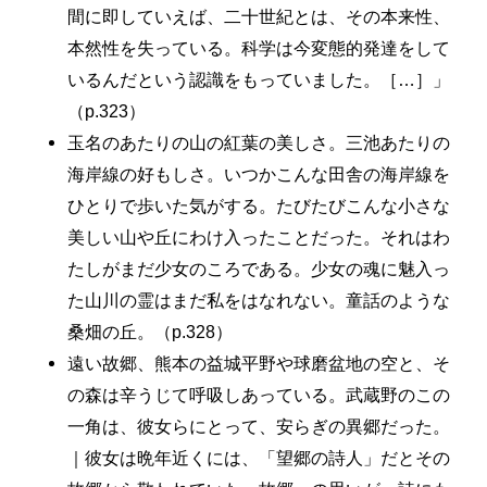
間に即していえば、二十世紀とは、その本来性、
本然性を失っている。科学は今変態的発達をして
いるんだという認識をもっていました。［…］」
（p.323）
玉名のあたりの山の紅葉の美しさ。三池あたりの
海岸線の好もしさ。いつかこんな田舎の海岸線を
ひとりで歩いた気がする。たびたびこんな小さな
美しい山や丘にわけ入ったことだった。それはわ
たしがまだ少女のころである。少女の魂に魅入っ
た山川の霊はまだ私をはなれない。童話のような
桑畑の丘。（p.328）
遠い故郷、熊本の益城平野や球磨盆地の空と、そ
の森は辛うじて呼吸しあっている。武蔵野のこの
一角は、彼女らにとって、安らぎの異郷だった。
｜彼女は晩年近くには、「望郷の詩人」だとその