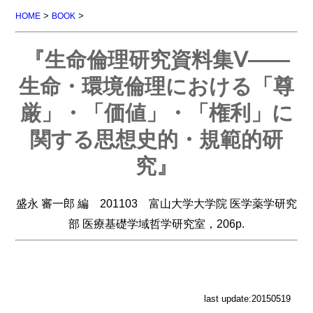
>
>
HOME
BOOK
『生命倫理研究資料集Ⅴ――
生命・環境倫理における「尊
厳」・「価値」・「権利」に
関する思想史的・規範的研
究』
盛永 審一郎 編 201103 富山大学大学院 医学薬学研究
部 医療基礎学域哲学研究室，206p.
last update:20150519