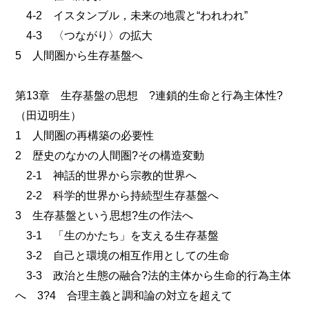
4-2 イスタンブル，未来の地震と“われわれ”
4-3 〈つながり〉の拡大
5 人間圏から生存基盤へ
第13章 生存基盤の思想 ?連鎖的生命と行為主体性?
（田辺明生）
1 人間圏の再構築の必要性
2 歴史のなかの人間圏?その構造変動
2-1 神話的世界から宗教的世界へ
2-2 科学的世界から持続型生存基盤へ
3 生存基盤という思想?生の作法へ
3-1 「生のかたち」を支える生存基盤
3-2 自己と環境の相互作用としての生命
3-3 政治と生態の融合?法的主体から生命的行為主体
へ 3?4 合理主義と調和論の対立を超えて