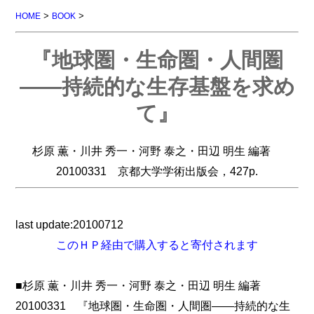
>
>
HOME
BOOK
『地球圏・生命圏・人間圏
――持続的な生存基盤を求め
て』
杉原 薫・川井 秀一・河野 泰之・田辺 明生 編著
20100331 京都大学学術出版会，427p.
last update:20100712
このＨＰ経由で購入すると寄付されます
■杉原 薫・川井 秀一・河野 泰之・田辺 明生 編著
20100331 『地球圏・生命圏・人間圏――持続的な生