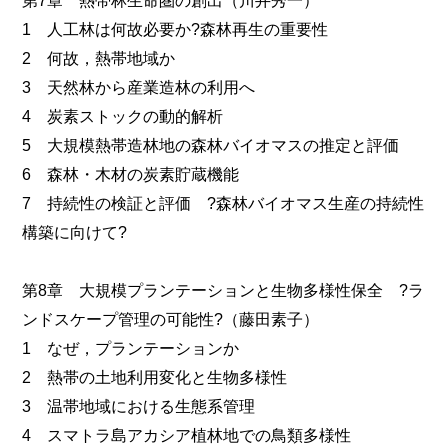
第7章 熱帯林生命圏の創出（川井秀一）
1 人工林は何故必要か?森林再生の重要性
2 何故，熱帯地域か
3 天然林から産業造林の利用へ
4 炭素ストックの動的解析
5 大規模熱帯造林地の森林バイオマスの推定と評価
6 森林・木材の炭素貯蔵機能
7 持続性の検証と評価 ?森林バイオマス生産の持続性
構築に向けて?
第8章 大規模プランテーションと生物多様性保全 ?ラ
ンドスケープ管理の可能性?（藤田素子）
1 なぜ，プランテーションか
2 熱帯の土地利用変化と生物多様性
3 温帯地域における生態系管理
4 スマトラ島アカシア植林地での鳥類多様性