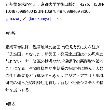
存基盤を求めて』，京都大学学術出版会，427p. ISBN-
10:4876989400 ISBN-13:978-4876989409 \4305
[amazon]
／
［kinokuniya］
※
■内容
産業革命以降，温帯地域の諸国は経済成長に力を注ぎ
「先進国」となった．新興国・発展途上国はその恩恵に
与れない一方，資源の枯渇や地球温暖化の悪影響を被る
ことになる．生物多様性や生態系の持続性に鑑み，人類
の生存基盤をどう構築すべきか．アジア・アフリカ地域
研究の偏った認識枠組を質し，新しい社会システムの指
針を提示する．
■目次