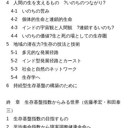
4 人間の生を支えるもの ?いのちのつながり?
4-1 いのちの営み
4-2 個体的生命と連鎖的生命
4-3 インドの宇宙観と人間観 ?連鎖するいのち?
4-4 いのちの価値?生と死の場としての生存圏
5 地域の潜在力?生存の技法と技術
5-1 多元的な発展径路
5-2 インド型発展径路とカースト
5-3 社会と自然のネットワーク
5-4 生存学へ
6 持続型生存基盤の構築のために
終 章 生存基盤指数からみる世界（佐藤孝宏・和田泰
三）
1 生存基盤指数の目指すもの
2 平均寿命指数から障害調整健康余命へ