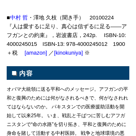
■
中村 哲
・澤地 久枝（聞き手） 20100224
『人は愛するに足り、真心は信ずるに足る――ア
フガンとの約束』，岩波書店，242p. ISBN-10:
4000245015 ISBN-13: 978-4000245012 1900
＋税
[amazon]
／
[kinokuniya]
※
■
内容
オバマ大統領に送る平和へのメッセージ。アフガンの平
和と復興のためには何がなされるべきで、何がなされれ
てはならないのか。 パキスタンでの医療援助活動を開
始して以来25年。 いま、戦乱と干ばつに苦しむアフガ
ニスタンで“命の水路”を切り拓き、平和と復興のために
身命を賭して活動する中村医師。 戦争と地球環境の悪