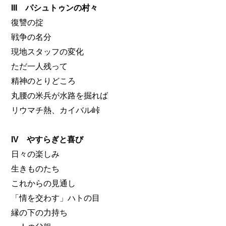
III パシュトゥンの村々
復讐の掟
戦争の名分
現地スタッフの変化
ただ一人残って
精神のとりどころ
丸腰の米兵が水路を掘れば
リウマチ熱、カイバル峠
IV やすらぎと喜び
日々の楽しみ
生きものたち
これからの見通し
「情を交わす」ハトの目
縁の下の力持ち