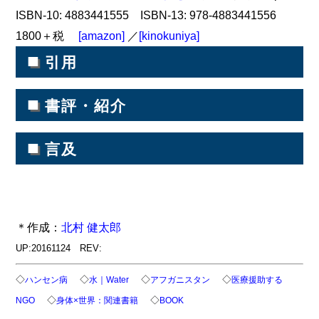
ISBN-10: 4883441555 ISBN-13: 978-4883441556
1800＋税
[amazon]
／
[kinokuniya]
■
引用
■
書評・紹介
■
言及
＊作成：
北村 健太郎
UP:20161124 REV:
◇
◇
◇
◇
ハンセン病
水｜Water
アフガニスタン
医療援助する
◇
◇
NGO
身体×世界：関連書籍
BOOK