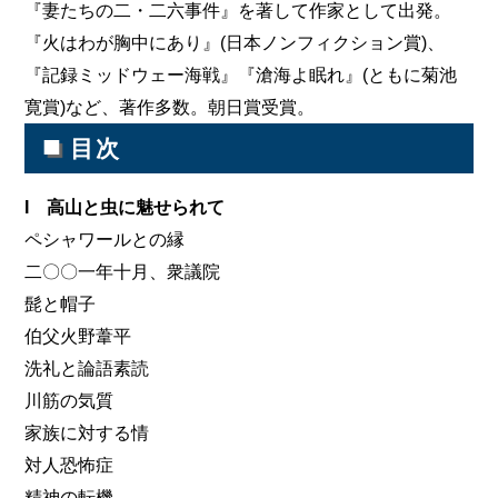
『妻たちの二・二六事件』を著して作家として出発。
『火はわが胸中にあり』(日本ノンフィクション賞)、
『記録ミッドウェー海戦』『滄海よ眠れ』(ともに菊池
寛賞)など、著作多数。朝日賞受賞。
■
目次
I 高山と虫に魅せられて
ペシャワールとの縁
二〇〇一年十月、衆議院
髭と帽子
伯父火野葦平
洗礼と論語素読
川筋の気質
家族に対する情
対人恐怖症
精神の転機