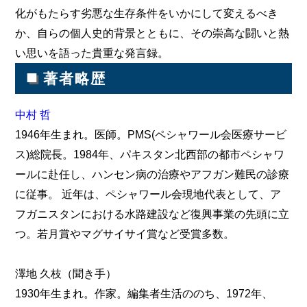
化がもたらす劣悪な生存条件をいかにして変えるべき
か、自らの個人史的背景とともに、その崇高な闘いと熱
い思いを語った貴重な発言録。
■
著者略歴
中村 哲
1946年生まれ。医師。PMS(ペシャワール会医療サービ
ス)総院長。1984年、パキスタン北西部の都市ペシャワ
ールに赴任し、ハンセン病の治療やアフガン難民の診療
に従事。 近年は、ペシャワール会現地代表として、ア
フガニスタンにおける水路建設など復興事業の先頭に立
つ。若月賞やマグサイサイ賞など受賞多数。
澤地 久枝（聞き手）
1930年生まれ。作家。編集者生活ののち、1972年、