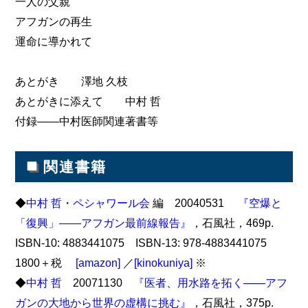
一人の父親
アフガンの再生
運命に導かれて
あとがき 澤地 久枝
あとがきに添えて 中村 哲
付録――中村医師関連著書等
■
関連書籍
◆
中村 哲
・
ペシャワール会
編 20040531
『空爆と
「復興」――アフガン最前線報告』
，石風社，469p.
ISBN-10: 4883441075 ISBN-13: 978-4883441075
1800＋税
[amazon]
／
[kinokuniya]
※
◆
中村 哲
20071130
『医者、用水路を拓く――アフ
ガンの大地から世界の虚構に挑む』
，石風社，375p.