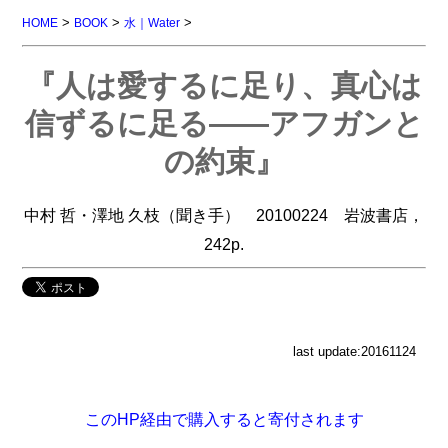
>
>
>
HOME
BOOK
水｜Water
『人は愛するに足り、真心は
信ずるに足る――アフガンと
の約束』
中村 哲・澤地 久枝（聞き手） 20100224 岩波書店，
242p.
last update:20161124
このHP経由で購入すると寄付されます