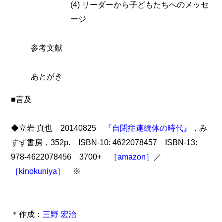
(4) リーダーから子どもたちへのメッセ
ージ
参考文献
あとがき
■言及
◆立岩 真也 20140825
『自閉症連続体の時代』
，み
すず書房，352p. ISBN-10: 4622078457 ISBN-13:
978-4622078456 3700+
［amazon］
／
［kinokuniya］
※
＊作成：
三野 宏治