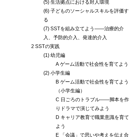
(5) 生活拠点における対人環境
(6) 子どものソーシャルスキルを評価す
る
(7) SSTを組み立てよう――治療的介
入、予防的介入、発達的介入
2 SSTの実践
(1) 幼児編
A ゲーム活動で社会性を育てよう
(2) 小学生編
B ゲーム活動で社会性を育てよう
（小学生編）
C 日ごろのトラブル――脚本を作
りドラマで演じてみよう
D キャリア教育で職業意識を育て
よう
E 「会議」で思いや考えを伝え合