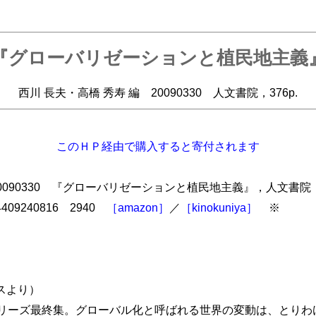
『グローバリゼーションと植民地主義
西川 長夫・高橋 秀寿 編 20090330 人文書院，376p.
このＨＰ経由で購入すると寄付されます
0090330 『グローバリゼーションと植民地主義』，人文書院，376
8-4409240816 2940
［amazon］
／
［kinokuniya］
※
スより）
リーズ最終集。グローバル化と呼ばれる世界の変動は、とりわけ