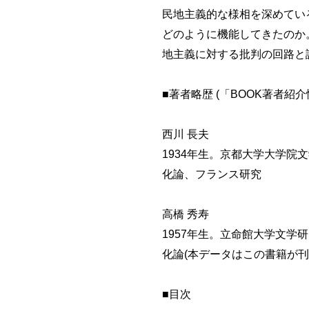
民地主義的な様相を深めてい
どのように機能してきたのか
地主義に対する批判の回路と
■著者略歴 (「BOOK著者紹
西川 長夫
1934年生。京都大学大学
化論、フランス研究
高橋 秀寿
1957年生。立命館大学文
化論(本データはこの書籍が
■目次