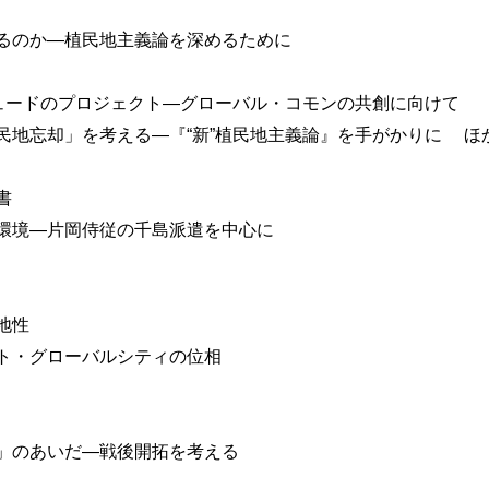
るのか―植民地主義論を深めるために
ュードのプロジェクト―グローバル・コモンの共創に向けて
地忘却」を考える―『“新”植民地主義論』を手がかりに ほ
書
環境―片岡侍従の千島派遣を中心に
地性
ト・グローバルシティの位相
」のあいだ―戦後開拓を考える