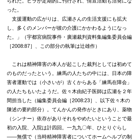
られた。ビラが定期的に刊行され、情宣活動も活発にな
った。
支援運動の広がりは、広瀬さんの生活支援にも拡大
し、多くのメンバーが彼の介護にかかわるようになっ
た。」（宇都宮病院事件・廣瀬裁判資料集編集委員会編
［2008:87］、この部分の執筆は辻雄作）
これは精神障害の本人が起こした裁判としては初めて
のものだったという。練馬の人たちの中には、日本の障
害者運動では（小さいが）古くからある「練馬在障会」
の人たちもいたようだ。佐々木由紀子医師は広瀬を２年
間担当した（編集委員会編［2008:23］、以下佐々木の
陳述の要約部分）。てんかんの発作がときにあり、薬物
（シンナー）依存がありそれをやめたいということで最
初の入院、入院は計四回。一九九〇年、ひとりぐらし
――無償で（当時精神障害者についてホームヘルプの制