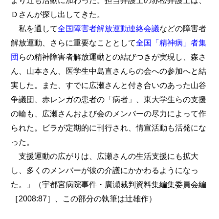
より辻も活動に加わった。担当弁護士の赤松弁護士は、
Ｄさんが探し出してきた。
私を通して
全国障害者解放運動連絡会議
などの障害者
解放運動、さらに重要なこととして
全国「精神病」者集
団
らの精神障害者解放運動との結びつきが実現し、森さ
ん、山本さん、医学生中島直さんらの会への参加へと結
実した。また、すでに広瀬さんと付き合いのあった山谷
争議団、赤レンガの患者の「病者」、東大学生らの支援
の輪も、広瀬さんおよび会のメンバーの尽力によって作
られた。ビラが定期的に刊行され、情宣活動も活発にな
った。
支援運動の広がりは、広瀬さんの生活支援にも拡大
し、多くのメンバーが彼の介護にかかわるようになっ
た。」（宇都宮病院事件・廣瀬裁判資料集編集委員会編
［2008:87］、この部分の執筆は辻雄作）