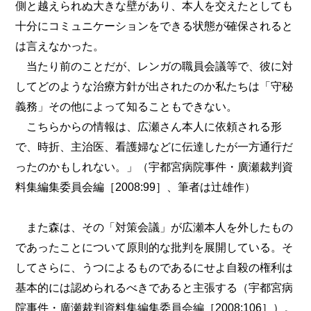
側と越えられぬ大きな壁があり、本人を交えたとしても
十分にコミュニケーションをできる状態が確保されると
は言えなかった。
当たり前のことだが、レンガの職員会議等で、彼に対
してどのような治療方針が出されたのか私たちは「守秘
義務」その他によって知ることもできない。
こちらからの情報は、広瀬さん本人に依頼される形
で、時折、主治医、看護婦などに伝達したが一方通行だ
ったのかもしれない。」（宇都宮病院事件・廣瀬裁判資
料集編集委員会編［2008:99］、筆者は辻雄作）
また森は、その「対策会議」が広瀬本人を外したもの
であったことについて原則的な批判を展開している。そ
してさらに、うつによるものであるにせよ自殺の権利は
基本的には認められるべきであると主張する（宇都宮病
院事件・廣瀬裁判資料集編集委員会編［2008:106］）。