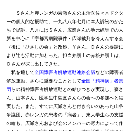
「Ｓさんと赤レンガの廣瀬さんの主治医佐々木ドクタ
ーの個人的な援助で、一九八八年七月に本人訴訟のかた
ちで提訴、八月にはＳさん、広瀬さんの地元練馬での人
脈を中心に「宇都宮病院事件・広瀬裁判を冷えんする会
（後に「ひさしの会」と改称、Ｙさん、Ｄさんの要請に
より辻も活動に加わった。担当弁護士の赤松弁護士は、
Ｄさんが探し出してきた。
私を通して
全国障害者解放運動連絡会議
などの障害者
解放運動、さらに重要なこととして
全国「精神病」者集
団
らの精神障害者解放運動との結びつきが実現し、森さ
ん、山本さん、医学生中島直さんらの会への参加へと結
実した。また、すでに広瀬さんと付き合いのあった山谷
争議団、赤レンガの患者の「病者」、東大学生らの支援
の輪も、広瀬さんおよび会のメンバーの尽力によって作