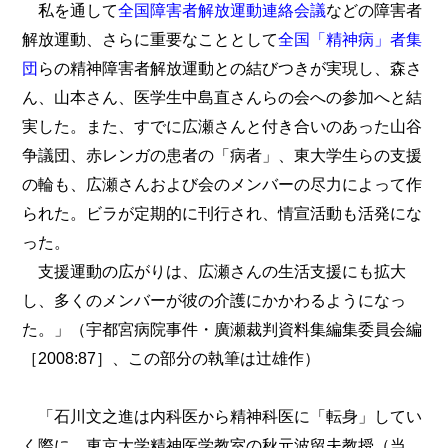
私を通して
全国障害者解放運動連絡会議
などの障害者
解放運動、さらに重要なこととして
全国「精神病」者集
団
らの精神障害者解放運動との結びつきが実現し、森さ
ん、山本さん、医学生中島直さんらの会への参加へと結
実した。また、すでに広瀬さんと付き合いのあった山谷
争議団、赤レンガの患者の「病者」、東大学生らの支援
の輪も、広瀬さんおよび会のメンバーの尽力によって作
られた。ビラが定期的に刊行され、情宣活動も活発にな
った。
支援運動の広がりは、広瀬さんの生活支援にも拡大
し、多くのメンバーが彼の介護にかかわるようになっ
た。」（宇都宮病院事件・廣瀬裁判資料集編集委員会編
［2008:87］、この部分の執筆は辻雄作）
「石川文之進は内科医から精神科医に「転身」してい
く際に、東京大学精神医学教室の秋元波留夫教授（当