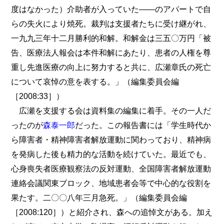
度はなかった）介助者が入っていた――のアパートで自
らの失火により焼死。裁判は支援者たちに受け継がれ、
一九九三年十二月勝利的和解。和解金は三五〇万円「被
告、医療法人報会は本件和解にあたり、患者の人権を尊
重し先進医療の向上に努力すると共に、広瀬章氏の死亡
について哀悼の意を表する。」（編集委員会編
［2008:33］）
広瀬を支援する会は資料集の編集に着手。その一人だ
ったのが
森泰一郎
だった。この報告書には「学生時代か
ら障害者・精神障害者解放運動に関わっており、精神病
を発病した後も精力的な活動を続けていた。最近でも、
心身喪失者医療観察法の反対運動、全国障害者解放運動
連絡会議関東ブロック、地域患者会等で中心的な役割を
果たす。二〇〇八年三月急死。」（編集委員会編
［2008:120］）と紹介され、森への追悼文がある。加え