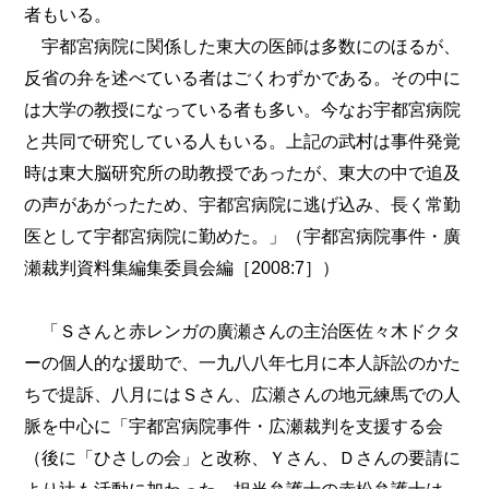
者もいる。
宇都宮病院に関係した東大の医師は多数にのほるが、
反省の弁を述べている者はごくわずかである。その中に
は大学の教授になっている者も多い。今なお宇都宮病院
と共同で研究している人もいる。上記の武村は事件発覚
時は東大脳研究所の助教授であったが、東大の中で追及
の声があがったため、宇都宮病院に逃げ込み、長く常勤
医として宇都宮病院に勤めた。」（宇都宮病院事件・廣
瀬裁判資料集編集委員会編［2008:7］）
「Ｓさんと赤レンガの廣瀬さんの主治医佐々木ドクタ
ーの個人的な援助で、一九八八年七月に本人訴訟のかた
ちで提訴、八月にはＳさん、広瀬さんの地元練馬での人
脈を中心に「宇都宮病院事件・広瀬裁判を支援する会
（後に「ひさしの会」と改称、Ｙさん、Ｄさんの要請に