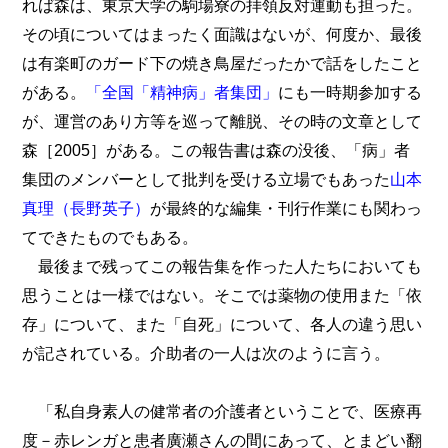
れば森は、東京大学の駒場寮の拝領反対運動も担った。
その頃についてはまったく面識はないが、何度か、最後
は有楽町のガード下の焼き鳥屋だったかで話をしたこと
がある。
「全国「精神病」者集団」
にも一時期参加する
が、運営のあり方等を巡って離脱、その時の文章として
森［2005］がある。この報告書は森の没後、「病」者
集団のメンバーとして批判を受ける立場でもあった
山本
真理（長野英子）
が最終的な編集・刊行作業にも関わっ
てできたものでもある。
最後まで残ってこの報告集を作った人たちにおいても
思うことは一様ではない。そこでは薬物の使用また「依
存」について、また「自死」について、各人の違う思い
が記されている。介助者の一人は次のように言う。
「私自身素人の健常者の介護者ということで、医療再
度－赤レンガと患者廣瀬さんの間にあって、とまどい翻