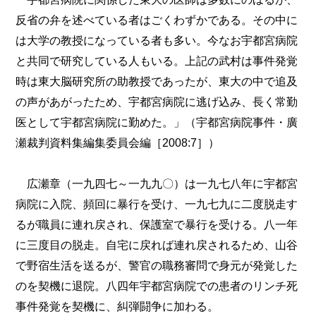
反省の弁を述べている者はごくわずかである。その中に
は大学の教授になっている者も多い。今なお宇都宮病院
と共同で研究している人もいる。上記の武村は事件発覚
時は東大脳研究所の助教授であったが、東大の中で追及
の声があがったため、宇都宮病院に逃げ込み、長く常勤
医として宇都宮病院に勤めた。」（宇都宮病院事件・廣
瀬裁判資料集編集委員会編［2008:7］）
広瀬章（一九四七～一九九〇）は一九七八年に宇都宮
病院に入院、頻回に暴行を受け、一九七九に二度脱走す
るが職員に連れ戻され、保護室で暴行を受ける。八一年
に三度目の脱走。自宅に戻れば連れ戻されるため、山谷
で野宿生活を送るが、警官の職務審問で身元が発覚した
のを契機に退院。八四年宇都宮病院での患者のリンチ死
事件発覚を契機に、糾弾闘争に加わる。