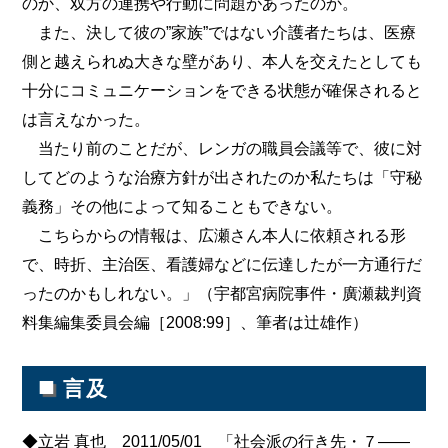
のか、双方の連携や行動に問題があったのか。
また、決して彼の”家族”ではない介護者たちは、医療
側と越えられぬ大きな壁があり、本人を交えたとしても
十分にコミュニケーションをできる状態が確保されると
は言えなかった。
当たり前のことだが、レンガの職員会議等で、彼に対
してどのような治療方針が出されたのか私たちは「守秘
義務」その他によって知ることもできない。
こちらからの情報は、広瀬さん本人に依頼される形
で、時折、主治医、看護婦などに伝達したが一方通行だ
ったのかもしれない。」（宇都宮病院事件・廣瀬裁判資
料集編集委員会編［2008:99］、筆者は辻雄作）
■
言及
◆立岩 真也 2011/05/01 「社会派の行き先・７――