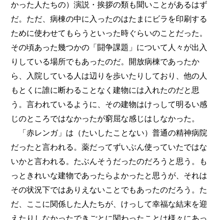
かった人たちの）演説・挨拶の類も聞いことがあるはず
だ。ただ、病棟の中に入ったのはたまにビラを印刷する
ために使わせてもらうといった時ぐらいのことだった。
その頃あった幾つかの「闘争課題」について人々が出入
りしている場所でもあったのだ。開放病棟であったか
ら、入院している人は辺りを歩いたりしており、他の人
もとくに誰に断わることなく建物には入れたのだと思
う。言われているように、その建物はけっして明るい感
じのところではなかったが窮屈な感じはしなかった。
「赤レンガ」は（たいしたことない）普通の精神病院
だったと言われる。薬だってずいぶん使っていたではな
いかと言われる。たぶんそうだったのだろうと思う。も
っときれいな建物であったらよかったと思うが、それは
その状況下ではありえないことでもあったのだろう。た
だ、ここに関係した人たちが、けっして幸福な結末を迎
えたりしなかったできごとに関わったことは様々にあっ