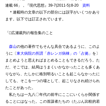
連載 66」，『現代思想』39-7(2011-5):8-20
資料
＊連載時の文章の以下の部分には誤字がいくつかあり
ます。以下では訂正されています。
「□広瀬裁判の報告集のこと
森山
の他の著作でもそんな具合であるように、このよ
うに〔
東大病院の所謂「赤レンガ病棟」の「占拠」
を〕
まとめようと思えればまとめることもできるだろう。た
だ、そこでは、結局はうまくいかなかったことも多くあ
りながら、たしかに格別明るいことも起こらなかったに
しても、そこを一つの場として、起こりなされ続けられ
たことがあった。
私たちは一九八〇年代の前半にここにいくらか関係す
ることにはなった。この首謀者たちの（たぶん比較的若