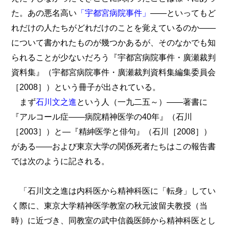
た。あの悪名高い
「宇都宮病院事件」
――といってもど
れだけの人たちがどれだけのことを覚えているのか――
について書かれたものが幾つかあるが、そのなかでも知
られることが少ないだろう『宇都宮病院事件・廣瀬裁判
資料集』（宇都宮病院事件・廣瀬裁判資料集編集委員会
［2008］）という冊子が出されている。
まず
石川文之進
という人（一九二五～）――著書に
『アルコール症――病院精神医学の40年』（石川
［2003］）と―『精紳医学と俳句』（石川［2008］）
がある――および東京大学の関係死者たちはこの報告書
では次のように記される。
「石川文之進は内科医から精神科医に「転身」してい
く際に、東京大学精神医学教室の秋元波留夫教授（当
時）に近づき、同教室の武中信義医師から精神科医とし