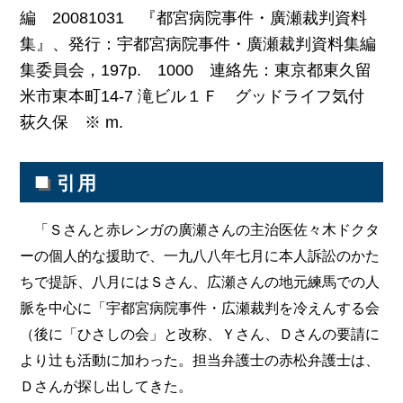
編 20081031 『都宮病院事件・廣瀬裁判資料
集』、発行：宇都宮病院事件・廣瀬裁判資料集編
集委員会，197p. 1000 連絡先：東京都東久留
米市東本町14-7 滝ビル１Ｆ グッドライフ気付
荻久保 ※ m.
■
引用
「Ｓさんと赤レンガの廣瀬さんの主治医佐々木ドクタ
ーの個人的な援助で、一九八八年七月に本人訴訟のかた
ちで提訴、八月にはＳさん、広瀬さんの地元練馬での人
脈を中心に「宇都宮病院事件・広瀬裁判を冷えんする会
（後に「ひさしの会」と改称、Ｙさん、Ｄさんの要請に
より辻も活動に加わった。担当弁護士の赤松弁護士は、
Ｄさんが探し出してきた。