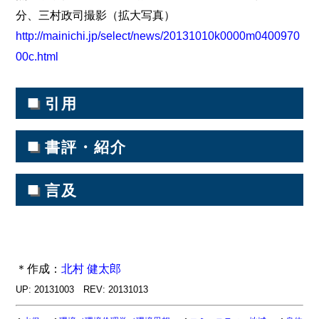
分、三村政司撮影（拡大写真）
http://mainichi.jp/select/news/20131010k0000m0400970
00c.html
■
引用
■
書評・紹介
■
言及
＊作成：
北村 健太郎
UP: 20131003 REV: 20131013