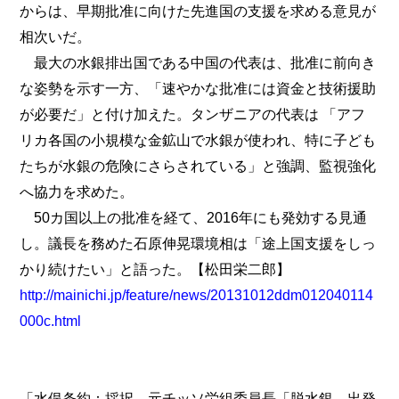
からは、早期批准に向けた先進国の支援を求める意見が
相次いだ。
最大の水銀排出国である中国の代表は、批准に前向き
な姿勢を示す一方、「速やかな批准には資金と技術援助
が必要だ」と付け加えた。タンザニアの代表は 「アフ
リカ各国の小規模な金鉱山で水銀が使われ、特に子ども
たちが水銀の危険にさらされている」と強調、監視強化
へ協力を求めた。
50カ国以上の批准を経て、2016年にも発効する見通
し。議長を務めた石原伸晃環境相は「途上国支援をしっ
かり続けたい」と語った。【松田栄二郎】
http://mainichi.jp/feature/news/20131012ddm012040114
000c.html
「水俣条約：採択 元チッソ労組委員長「脱水銀、出発