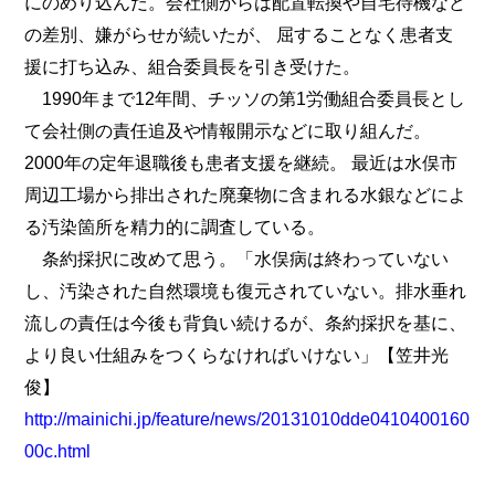
にのめり込んだ。会社側からは配置転換や自宅待機など
の差別、嫌がらせが続いたが、 屈することなく患者支
援に打ち込み、組合委員長を引き受けた。
1990年まで12年間、チッソの第1労働組合委員長とし
て会社側の責任追及や情報開示などに取り組んだ。
2000年の定年退職後も患者支援を継続。 最近は水俣市
周辺工場から排出された廃棄物に含まれる水銀などによ
る汚染箇所を精力的に調査している。
条約採択に改めて思う。「水俣病は終わっていない
し、汚染された自然環境も復元されていない。排水垂れ
流しの責任は今後も背負い続けるが、条約採択を基に、
より良い仕組みをつくらなければいけない」【笠井光
俊】
http://mainichi.jp/feature/news/20131010dde0410400160
00c.html