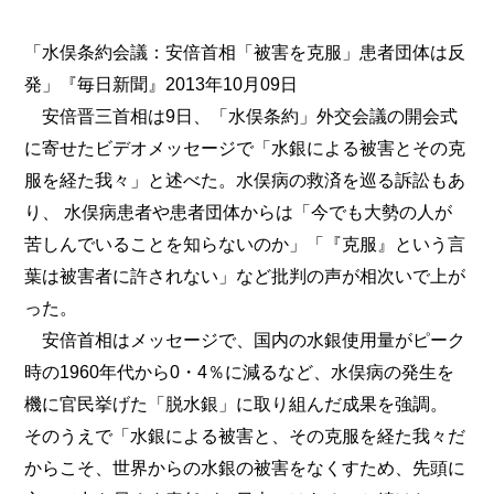
「水俣条約会議：安倍首相「被害を克服」患者団体は反
発」『毎日新聞』2013年10月09日
安倍晋三首相は9日、「水俣条約」外交会議の開会式
に寄せたビデオメッセージで「水銀による被害とその克
服を経た我々」と述べた。水俣病の救済を巡る訴訟もあ
り、 水俣病患者や患者団体からは「今でも大勢の人が
苦しんでいることを知らないのか」「『克服』という言
葉は被害者に許されない」など批判の声が相次いで上が
った。
安倍首相はメッセージで、国内の水銀使用量がピーク
時の1960年代から0・4％に減るなど、水俣病の発生を
機に官民挙げた「脱水銀」に取り組んだ成果を強調。
そのうえで「水銀による被害と、その克服を経た我々だ
からこそ、世界からの水銀の被害をなくすため、先頭に