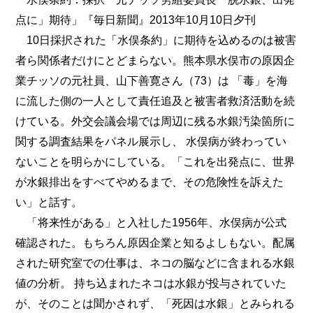
点に」期待」『毎日新聞』2013年10月10日夕刊
10日採択された「水俣条約」に期待を込めるのは被害
者ら関係者だけにとどまらない。熊本県水俣市の原因企
業チッソの元社員、山下善寛さん（73）は 「毒」を海
に流した側の一人として責任追及と被害者救済活動を続
けている。外交会議会場では周辺に残る水銀汚染箇所に
関する調査結果をパネル展示し、 水俣病が終わってい
ないことを明らかにしている。「これを出発点に、世界
が水銀排出をすべてやめるまで、その危険性を訴えた
い」と話す。
「将来性がある」と入社した1956年、水俣病が公式
確認された。もちろん原因企業と知るよしもない。配属
された研究室での仕事は、ネコの脳などに含まれる水銀
値の分析。 持ち込まれたネコは水銀が投与されていた
が、そのことは聞かされず、「死因は水銀」とみられる