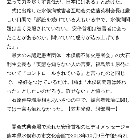
立って力を尽くす責任が、日本にはある」と続けた。
式に出席した水俣病被害者互助会の佐藤英樹会長は厳
しい口調で「訴訟を続けている人もいる中で、水俣病問
題は全く克服されていない。 安倍首相は被害者に会っ
たことがあるのか。聞いていて怒りが込み上げてき
た」。
最大の未認定患者団体「水俣病不知火患者会」の大石
利生会長も「実態を知らない人の言葉。福島第１原発に
ついて『コントロールされている』と言ったのと同じ
で、 格好をつけているだけ。国は『水俣病問題は終わ
った』としたいのだろう。許せない」と憤った。
石原伸晃環境相もあいさつの中で、被害者救済に関し
ては一言も触れなかった。【笠井光俊、阿部周一】
開会式典会場で流れた安倍首相のビデオメッセージ＝
熊本県水俣市の市文化会館で2013年10月9日午後5時21