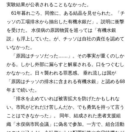
実験結果が公表されることもなかった。
61年暮れごろ、同僚に、ある結晶を見せられた。「チ
ッソの工場排水から抽出した有機水銀だ」。説明に衝撃
を受けた。 水俣病の原因物質を巡っては「有機水銀
説」も浮上していた。が、チッソは自社の責任を認めて
いなかった。
「原因はチッソだった……」。その事実が重くのしか
かる。しかし外部に漏らすと解雇される。口をつぐむし
かなかった。日々襲われる罪悪感。 垂れ流しは国が
「原因はチッソの排水に含まれる有機水銀」と認める68
年まで続いた。
「排水を止めていれば被害拡大を防げたかもしれな
い。市民がどれだけ苦しんだか。でも勇気を持って言う
ことはできなかった」。 同年、結成された患者支援組
織「水俣病市民会議」に偽名で参加。一方で、組合活動