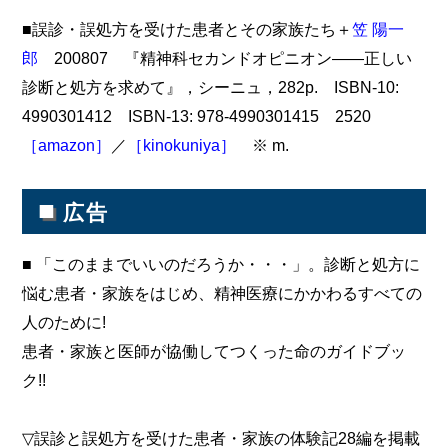
■誤診・誤処方を受けた患者とその家族たち＋
笠 陽一
郎
200807 『精神科セカンドオピニオン――正しい
診断と処方を求めて』，シーニュ，282p. ISBN-10:
4990301412 ISBN-13: 978-4990301415 2520
［amazon］
／
［kinokuniya］
※ m.
■
広告
■ 「このままでいいのだろうか・・・」。診断と処方に
悩む患者・家族をはじめ、精神医療にかかわるすべての
人のために!
患者・家族と医師が協働してつくった命のガイドブッ
ク!!
▽誤診と誤処方を受けた患者・家族の体験記28編を掲載