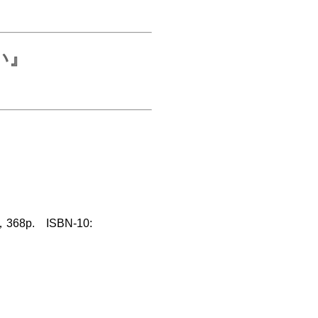
い』
p. ISBN-10: