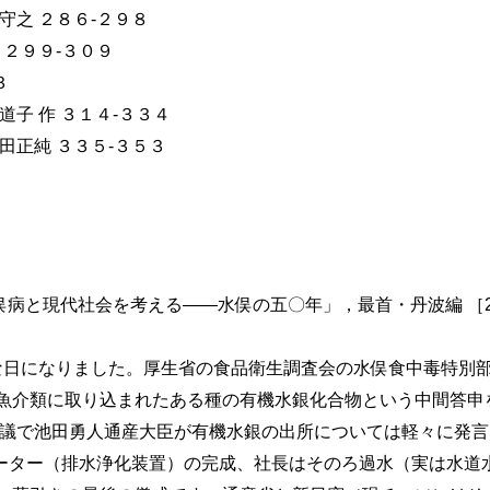
守之 ２８６-２９８
 ２９９-３０９
３
子 作 ３１４-３３４
田正純 ３３５-３５３
水俣病と現代社会を考える――水俣の五〇年」，最首・丹波編 ［200
史的な日になりました。厚生省の食品衛生調査会の水俣食中毒特別
魚介類に取り込まれたある種の有機水銀化合物という中間答申
、閣議で池田勇人通産大臣が有機水銀の出所については軽々に発
クレーター（排水浄化装置）の完成、社長はそのろ過水（実は水道