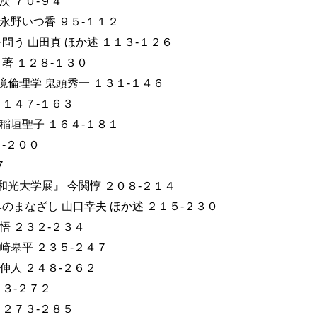
次 ７０-９４
永野いつ香 ９５-１１２
問う 山田真 ほか述 １１３-１２６
著 １２８-１３０
倫理学 鬼頭秀一 １３１-１４６
 １４７-１６３
稲垣聖子 １６４-１８１
-２００
７
光大学展』 今関惇 ２０８-２１４
のまなざし 山口幸夫 ほか述 ２１５-２３０
悟 ２３２-２３４
崎皋平 ２３５-２４７
伸人 ２４８-２６２
６３-２７２
 ２７３-２８５