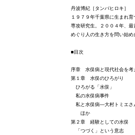
丹波博紀［タンバヒロキ］
１９７９年千葉県に生まれ育
専攻研究生。２００４年、最
めぐり人の生き方を問い始め
■目次
序章 水俣病と現代社会を考
第１章 水俣のひろがり
ひろがる「水俣」
私の水俣病事件
私と水俣病―大村トミエさ
ほか
第２章 経験としての水俣
「つづく」という意志