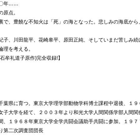
〇年……
の原点。
裏で、豊饒な不知火は「死」の海となった。悲しみの海底から
紀子、川田龍平、花崎皋平、原田正純、そしていまだ苦しみ続け
倫理を考える。
石牟礼道子原作)完全収録!】
千葉県に育つ。東京大学理学部動物学科博士課程中退後、１９
女子大学を経て、２００３年より和光大学人間関係学部人間関
間、１９６８年東京大学全学共闘会議助手共闘に参加。１９７
り第二次調査団団長