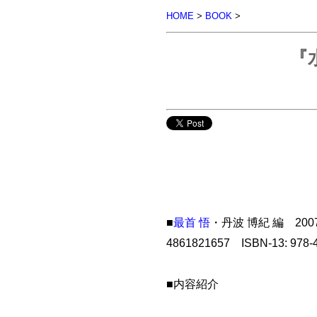
HOME
>
BOOK
>
『
■
最首 悟
・丹波 博紀 編 20
4861821657 ISBN-13: 97
■内容紹介