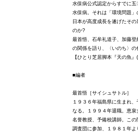
水俣病公式認定からすでに五
水俣病。それは「環境問題」
日本が高度成長を遂げたその
のか?
最首悟、石牟礼道子、加藤登
の関係を語り、〈いのち〉の
【ひとり芝居脚本『天の魚』(
■編者
最首悟［サイシュサトル］
１９３６年福島県に生まれ、
なる。１９９４年退職。恵泉
名誉教授、予備校講師。この
調査団に参加、１９８１年よ