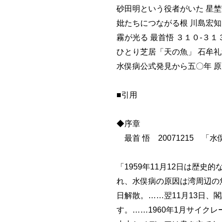
砂田明という役者がいた 星埜
妣たちにつながる根 川島宏知
霧が光る 最首悟 ３１０-３１
ひとり芝居「天の魚」 石牟礼道
水俣病公式発見から五〇年 原
■引用
◆序章
最首 悟 20071215 「
「1959年11月12日は歴
れ、水俣病の原因は湾周辺の
日解散。……翌11月13日
す。……1960年1月サイ