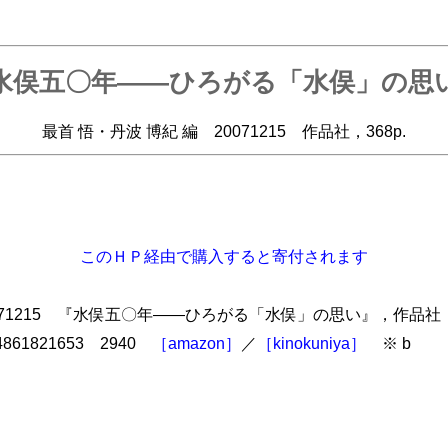
水俣五〇年――ひろがる「水俣」の思
最首 悟・丹波 博紀 編 20071215 作品社，368p.
このＨＰ経由で購入すると寄付されます
071215 『水俣五〇年――ひろがる「水俣」の思い』，作品社，368
8-4861821653 2940
［amazon］
／
［kinokuniya］
※ b