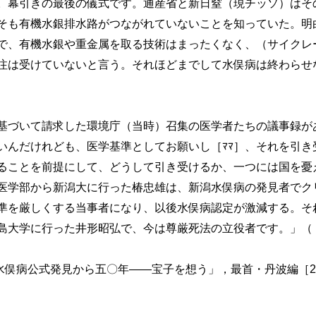
。幕引きの最後の儀式です。通産省と新日窒（現チッソ）はそ
そも有機水銀排水路がつながれていないことを知っていた。明
で、有機水銀や重金属を取る技術はまったくなく、（サイクレ
注は受けていないと言う。それほどまでして水俣病は終わらせ
基づいて請求した環境庁（当時）召集の医学者たちの議事録が
いんだけれども、医学基準としてお願いし［ﾏﾏ］、それを引き
ることを前提にして、どうして引き受けるか、一つには国を憂
医学部から新潟大に行った椿忠雄は、新潟水俣病の発見者でク
準を厳しくする当事者になり、以後水俣病認定が激減する。そ
島大学に行った井形昭弘で、今は尊厳死法の立役者です。」（［
「水俣病公式発見から五〇年――宝子を想う」，最首・丹波編［2007: