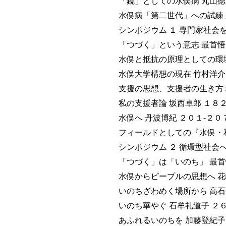
「鏡」としての水俣病 丸山徳
水俣病「第二世代」への試練 
シンポジウム １ 専門家社会を
「つづく」という意志 最首悟 
水俣と抵抗の原理としての環境
水俣大学構想の現在 竹村洋介
支援の思想、支援者の生き方 
私の支援者論 坂西卓郎 １８２
水俣へ 丹波博紀 ２０１-２０
フィールドとしての『水俣・和
シンポジウム ２ 循環型社会へ
「つづく」は「いのち」 最首
水俣からピープルの思想へ 花
いのちざわめく場所から 高石
いのち華やぐ 石牟礼道子 ２
あふれるいのちを 加藤登紀子