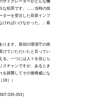
のサイクレーターがどんな機
白な犯罪です。……当時の技
ーターを受注した荏原インフ
なければいけなかった。」最
あります。冒頭の環境庁の挨
受けていただいたと言ってい
える。一つには人々を信じら
リスチャンですが、あるとき
れを踏襲してその後権威にな
18］）
335-353］