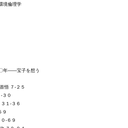
環境倫理学
〇年――宝子を想う
首悟 ７-２５
-３０
 ３１-３６
５９
０-６９