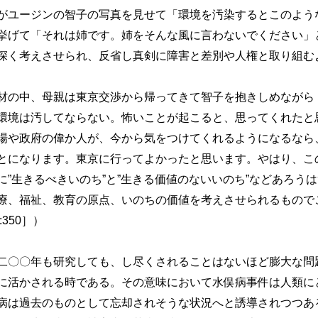
ユージンの智子の写真を見せて「環境を汚染するとこのよう
挙げて「それは姉です。姉をそんな風に言わないでください」
深く考えさせられ、反省し真剣に障害と差別や人権と取り組む
の中、母親は東京交渉から帰ってきて智子を抱きしめながら
環境は汚してならない。怖いことが起こると、思ってくれたと
場や政府の偉か人が、今から気をつけてくれるようになるなら
とになります。東京に行ってよかったと思います。やはり、こ
”生きるべきいのち”と”生きる価値のないいのち”などあろう
、福祉、教育の原点、いのちの価値を考えさせられるもので
350］）
〇〇年も研究しても、し尽くされることはないほど膨大な問
に活かされる時である。その意味において水俣病事件は人類に
病は過去のものとして忘却されそうな状況へと誘導されつつあ