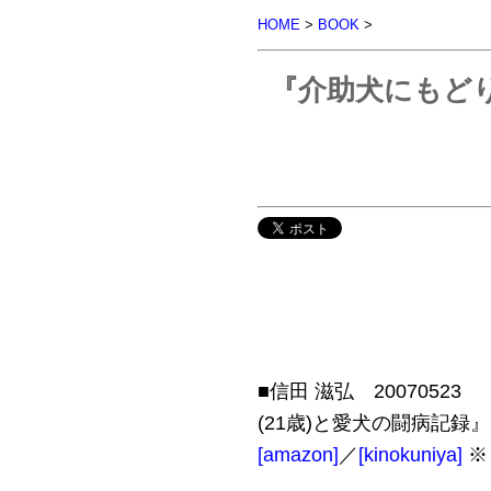
HOME
>
BOOK
>
『介助犬にもどり
■信田 滋弘 2007052
(21歳)と愛犬の闘病記録』，小学
[amazon]
／
[kinokuniya]
※ 