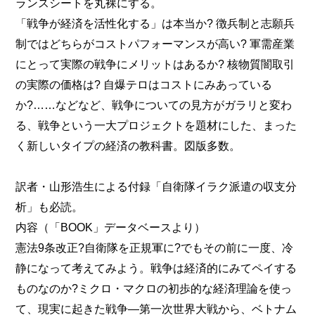
ランスシートを丸裸にする。
「戦争が経済を活性化する」は本当か? 徴兵制と志願兵
制ではどちらがコストパフォーマンスが高い? 軍需産業
にとって実際の戦争にメリットはあるか? 核物質闇取引
の実際の価格は? 自爆テロはコストにみあっている
か?……などなど、戦争についての見方がガラリと変わ
る、戦争という一大プロジェクトを題材にした、まった
く新しいタイプの経済の教科書。図版多数。
訳者・山形浩生による付録「自衛隊イラク派遣の収支分
析」も必読。
内容（「BOOK」データベースより）
憲法9条改正?自衛隊を正規軍に?でもその前に一度、冷
静になって考えてみよう。戦争は経済的にみてペイする
ものなのか?ミクロ・マクロの初歩的な経済理論を使っ
て、現実に起きた戦争―第一次世界大戦から、ベトナム