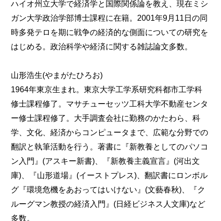
ハイオ州立大学で経済学と国際関係論を教え、現在ミシ
ガン大学政治学部博士課程に在籍。2001年9月11日の同
時多発テロを期に戦争の経済的な側面についての研究を
はじめる。政治科学や経済に関する雑誌論文多数。
山形浩生(やまがたひろお)
1964年東京生まれ。東京大学工学系研究科都市工学科
修士課程修了。マサチューセッツ工科大学不動産センタ
ー修士課程修了。大手調査会社に勤務のかたわら、科
学、文化、経済からコンピュータまで、広範な分野での
翻訳と執筆活動を行う。著書に『新教養としてのパソコ
ン入門』(アスキー新書)、『新教養主義宣言』(河出文
庫)、『山形道場』(イーストプレス)、翻訳書にロンボル
グ『環境危機をあおってはいけない』(文藝春秋)、『ク
ルーグマン教授の経済入門』(日経ビジネス人文庫)など
多数。