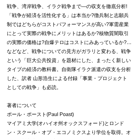
戦争、湾岸戦争、イラク戦争まで―の収支を徹底分析!
「戦争が経済を活性化する」は本当か?徴兵制と志願兵
制ではどちらがコストパフォーマンスが高い?軍需産業
にとって実際の戦争にメリットはあるか?核物質闇取引
の実際の価格は?自爆テロはコストにみあっているか?…
などなど、戦争についての見方がガラリと変わる、戦争
という「巨大公共投資」を題材にした、まったく新しい
タイプの経済の教科書。自衛隊イラク派遣の収支を分析
した、訳者 山形浩生による付録「事業・プロジェクト
としての戦争」も必読。
著者について
ポール・ポースト(Paul Poast)
マイアミ大学(オハイオ州オックスフォード)とロンド
ン・スクール・オブ・エコノミクスより学位を取得。オ