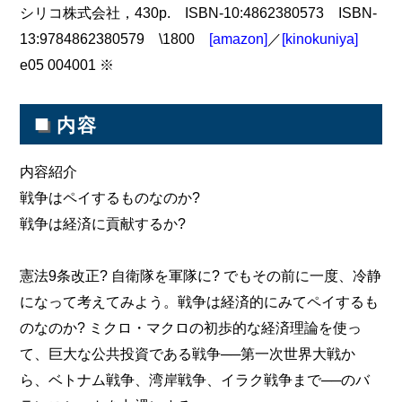
シリコ株式会社，430p. ISBN-10:4862380573 ISBN-
13:9784862380579 \1800
[amazon]
／
[kinokuniya]
e05 004001 ※
■
内容
内容紹介
戦争はペイするものなのか?
戦争は経済に貢献するか?
憲法9条改正? 自衛隊を軍隊に? でもその前に一度、冷静
になって考えてみよう。戦争は経済的にみてペイするも
のなのか? ミクロ・マクロの初歩的な経済理論を使っ
て、巨大な公共投資である戦争──第一次世界大戦か
ら、ベトナム戦争、湾岸戦争、イラク戦争まで──のバ