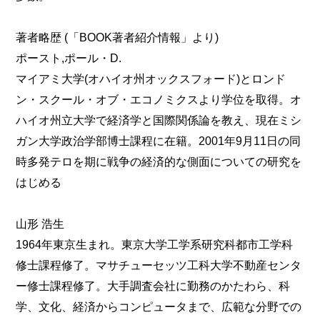
著者略歴 (「BOOK著者紹介情報」より)
ポースト,ポール・D.
マイアミ大学(オハイオ州オックスフォード)とロンド
ン・スクール・オブ・エコノミクスより学位を取得。オ
ハイオ州立大学で経済学と国際関係論を教え、現在ミシ
ガン大学政治学部博士課程に在籍。2001年9月11日の同
時多発テロを期に戦争の経済的な側面についての研究を
はじめる
山形 浩生
1964年東京生まれ。東京大学工学系研究科都市工学科
修士課程修了。マサチューセッツ工科大学不動産センタ
ー修士課程修了。大手調査会社に勤務のかたわら、科
学、文化、経済からコンピュータまで、広範な分野での