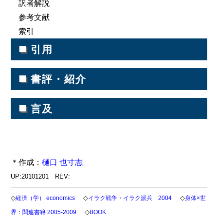
訳者解説
参考文献
索引
■
引用
■
書評・紹介
■
言及
＊作成：
樋口 也寸志
UP:20101201 REV:
◇
◇
◇
経済（学） economics
イラク戦争・イラク派兵 2004
身体×世
◇
界：関連書籍 2005-2009
BOOK