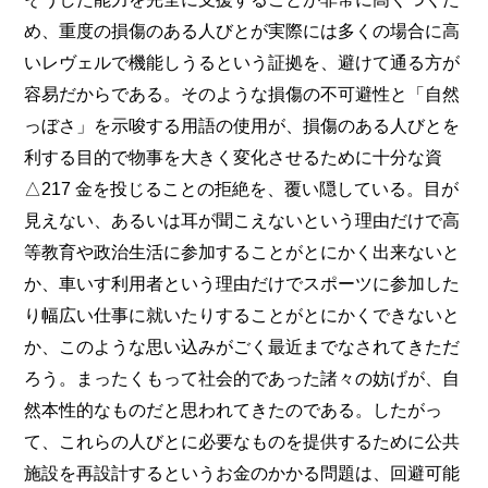
め、重度の損傷のある人びとが実際には多くの場合に高
いレヴェルで機能しうるという証拠を、避けて通る方が
容易だからである。そのような損傷の不可避性と「自然
っぼさ」を示唆する用語の使用が、損傷のある人びとを
利する目的で物事を大きく変化させるために十分な資
△217 金を投じることの拒絶を、覆い隠している。目が
見えない、あるいは耳が聞こえないという理由だけで高
等教育や政治生活に参加することがとにかく出来ないと
か、車いす利用者という理由だけでスポーツに参加した
り幅広い仕事に就いたりすることがとにかくできないと
か、このような思い込みがごく最近までなされてきただ
ろう。まったくもって社会的であった諸々の妨げが、自
然本性的なものだと思われてきたのである。したがっ
て、これらの人びとに必要なものを提供するために公共
施設を再設計するというお金のかかる問題は、回避可能