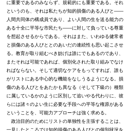
に重要であるのみならず、規範的にも重要である。それ
というのも、それは私たちが知的損傷のある人びと――
人間共同体の構成員であり、よい人間の生を送る能力の
ある十全に平等な市民たち――に対して負っている尊重
を想起させるからである。それはまた、いわゆる健常者
と損傷のある人びととのあいだの連続性も思い起こさせ
る。教育が取り組むべき妨げは誰にでもあるのであり、
またそれは可能であれば、個別化された取り組みでなけ
ればならない。そして適切なケアをもってすれば、誰も
がリストにある中心的な機能をなしうるようになる。損
傷のある人びとをあたかも異なる（そして下級の）種類
に属しているかのように区別して追いやる代わりに、彼
らには諸々のよい生に必要な手段への平等な権原がある
ということを、可能力アプローチは強く求める。
政治目的のためにリストの単独性を主張することは、
一見したところでは知的損傷のある人びとの個別状況を