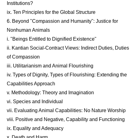
Institutions?
ix. Ten Principles for the Global Structure
6. Beyond "Compassion and Humanity": Justice for
Nonhuman Animals
i. "Beings Entitled to Dignified Existence"
ii. Kantian Social-Contract Views: Indirect Duties, Duties
of Compassion
iii. Utilitarianism and Animal Flourishing
iv. Types of Dignity, Types of Flourishing: Extending the
Capabilities Approach
v. Methodology: Theory and Imagination
vi. Species and Individual
vii. Evaluating Animal Capabilities: No Nature Worship
viii. Positive and Negative, Capability and Functioning
ix. Equality and Adequacy
x. Death and Harm