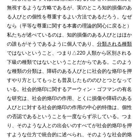
無視するような方略であるが、実のところ知的損傷のあ
る人びとの個性を尊重するよい方法であるだろう。なぜ
なら（平等な尊重に関する本書の理論的関心に戻ると）
私たちが述ぺているのは、知的損傷のある人びとはほか
の誰もがそうであるように個人であり、
分類される種類
ではないということ、つまり△220 人類から区別される
下級の種類ではないということだからである。このよう
な種類の分類は、障碍のある人びとに社会的な烙印を押
すやり方としてもっとも普及したもののひとつとなって
いる。社会的烙印に関するアーウィン・ゴフマンの有名
な研究は、社会的烙印の作用、とくに損傷や障碍のある
人びとに対する社会的烙印の作用の中心的特徴は、個性
の否認であるということを一度ならず示している。つま
り、そのような人との出会いのすべてが社会的烙印を押
すような仕方で統合的に述べられ、そのような社会的烙