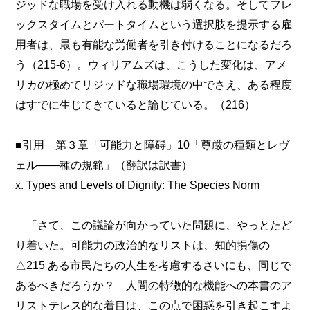
ジッドな職場を受け入れる動機は弱くなる。そしてフレ
ックスタイムとパートタイムという選択肢を提示する雇
用者は、最も有能な労働者を引き付けることになるだろ
う（215-6）。ウィリアムズは、こうした変化は、アメ
リカの極めてリジッドな職場環境の中でさえ、ある程度
はすでに生じてきていると論じている。（216）
■引用 第３章「可能力と障碍」10「尊厳の種類とレヴ
ェル――種の規範」（翻訳は訳書）
x. Types and Levels of Dignity: The Species Norm
「さて、この議論が向かっていた問題に、やっとたど
り着いた。可能力の政治的なリストは、知的損傷の
△215 ある市民たちの人生を考慮するさいにも、同じで
あるべきだろうか？ 人間の特徴的な機能への本書のア
リストテレス的な着目は、この点で困惑を引き起こすよ