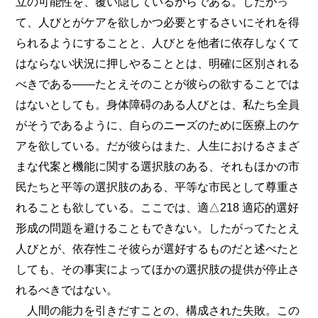
立の可能性を、覆い隠しているからである。したがっ
て、人びとがケアを欲しかつ必要とするさいにそれを得
られるようにすることと、人びとを他者に依存しなくて
はならない状況に押しやることとは、明確に区別される
べきである――たとえそのことが彼らの欲することでは
はないとしても。身体障碍のある人びとは、私たち全員
がそうであるように、自らのニーズのために医療上のケ
アを欲している。だが彼らはまた、人生におけるさまざ
まな代案と機能に関する選択肢のある、それもほかの市
民たちと平等の選択肢のある、平等な市民として尊重さ
れることも欲している。ここでは、適△218 適応的選好
形成の問題を避けることもできない。したがってたとえ
人びとが、依存性こそ彼らが選好するものだと述べたと
しても、その事実によってほかの選択肢の提供が停止さ
れるべきではない。
人間の能力を引きだすことの、構成された失敗。この