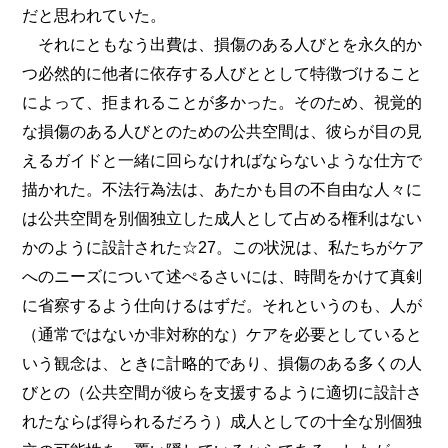
だと思われていた。
それにともなう出費は、損傷のある人びとを永久的か
つ必然的に他者に依存する人びととして特徴づけること
によって、拒まれることが多かった。そのため、視覚的
な損傷のある人びとのための公共空間は、彼らが目の見
えるガイドと一緒に回らなければならないような仕方で
描かれた。不法行為法は、あたかも目の不自由な人々に
は公共空間を別個独立した成人として占める権利はない
かのように設計された☆27。この状況は、私たちがケア
へのニーズについて述ぺるさいには、時間をかけて真剣
に省察するよう仕向けるはずだ。それというのも、人が
（通常ではないか非対称的な）ケアを必要としていると
いう観念は、ときに計略的であり、損傷のある多くの人
びとの（公共空間が彼らを支援するように適切に設計さ
れたならば得られるだろう）成人としての十全な別個独