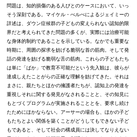
問題は、知的損傷のある人びとのケースにおいて、いっ
そう深刻である。マイケル・べルべによるジェイミーの
詳述は、ダウン症候群の子どもの変えられない認知的限
界だと考えられてきた問題の多くが、実際には治療可能
な身体的制約であることを示している。なかでも重要な
時期に、周囲の探求を妨げる脆弱な首の筋肉。そして発
話の発達を妨げる脆弱な舌の筋肉。これらの子どもたち
は単に「ばか」で教育不可能だという先入観は、彼らが
達成しえたことがらの正確な理解を妨げてきた。それは
まさに、親たちとほかの擁護者たちが、認知上の発達を
重視しそれに関する発見がなされることと、その知見に
もとづくプログラムが実施されることとを、要求し続け
たためにほかならない。アーサーの場合も、ほかの子ど
もたちとよい関係を築くことがどうしてもできない子ど
もであると、そして社会の構成員には決してなりえない