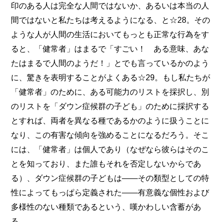
印のある人は完全な人間ではないか、あるいは本当の人
間ではないと私たちは考えるようになる、と☆28。その
ような人が人間の生活においてもっとも正常な行為をす
ると、「健常者」はまるで「すごい！ ある意味、あな
たはまるで人間のようだ！」とでも言っているかのよう
に、驚きを表明することがよくある☆29。もし私たちが
「健常者」のために、ある可能力のリストを採択し、別
のリストを「ダウン症候群の子ども」のために採択する
とすれば、両者を異なる種であるかのように扱うことに
なり、この有害な傾向を強めることになるだろう。そこ
には、「健常者」は個人であり（なぜなら彼らはそのこ
とを知っており、また誰もそれを否定しないからであ
る）、ダウン症候群の子どもは――その類型としての特
性によってもっぱら定義された――有意義な個性および
多様性のない種類であるという、嘆かわしい含蓄があ
る。