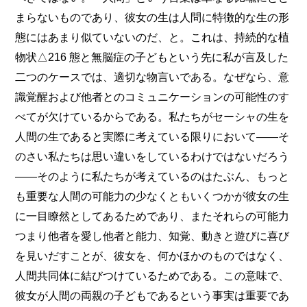
まらないものであり、彼女の生は人問に特徴的な生の形
態にはあまり似ていないのだ、と。これは、持続的な植
物状△216 態と無脳症の子どもという先に私が言及した
二つのケースでは、適切な物言いである。なぜなら、意
識覚醒および他者とのコミュニケーションの可能性のす
べてが欠けているからである。私たちがセーシャの生を
人間の生であると実際に考えている限りにおいて――そ
のさい私たちは思い違いをしているわけではないだろう
――そのように私たちが考えているのはたぶん、もっと
も重要な人間の可能力の少なくともいくつかが彼女の生
に一目瞭然としてあるためであり、またそれらの可能力
つまり他者を愛し他者と能力、知覚、動きと遊びに喜び
を見いだすことが、彼女を、何かほかのものではなく、
人間共同体に結びつけているためである。この意味で、
彼女が人間の両親の子どもであるという事実は重要であ