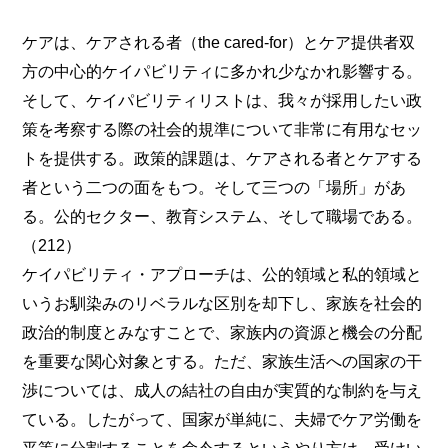
ケアは、ケアされる者（the cared-for）とケア提供者双
方の中心的ケイパビリティに多かれ少なかれ影響する。
そして、ケイパビリティリストは、我々が採用したい政
策を考察する際の社会的規準について非常に有用なセッ
トを提供する。政策的課題は、ケアされる者とケアする
者という二つの面をもつ。そして三つの「場所」があ
る。公的セクター、教育システム、そして職場である。
（212）
ケイパビリティ・アプローチは、公的領域と私的領域と
いうお馴染みのリベラルな区別を却下し、家族を社会的
政治的制度とみなすことで、家族内の資源と機会の分配
を重要な関心対象とする。ただ、家族生活への国家の干
渉については、成人の結社の自由が実質的な制約を与え
ている。したがって、国家が単純に、夫婦でケア労働を