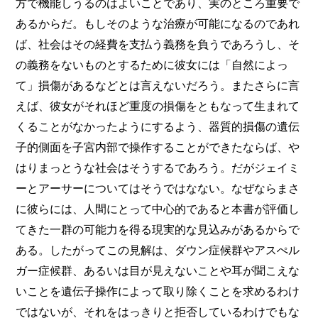
方で機能しうるのはよいことであり、実のところ重要で
あるからだ。もしそのような治療が可能になるのであれ
ば、社会はその経費を支払う義務を負うであろうし、そ
の義務をないものとするために彼女には「自然によっ
て」損傷があるなどとは言えないだろう。またさらに言
えば、彼女がそれほど重度の損傷をともなって生まれて
くることがなかったようにするよう、器質的損傷の遺伝
子的側面を子宮内部で操作することができたならば、や
はりまっとうな社会はそうするであろう。だがジェイミ
ーとアーサーについてはそうではなない。なぜならまさ
に彼らには、人間にとって中心的であると本書が評価し
てきた一群の可能力を得る現実的な見込みがあるからで
ある。したがってこの見解は、ダウン症候群やアスぺル
ガー症候群、あるいは目が見えないことや耳が聞こえな
いことを遺伝子操作によって取り除くことを求めるわけ
ではないが、それをはっきりと拒否しているわけでもな