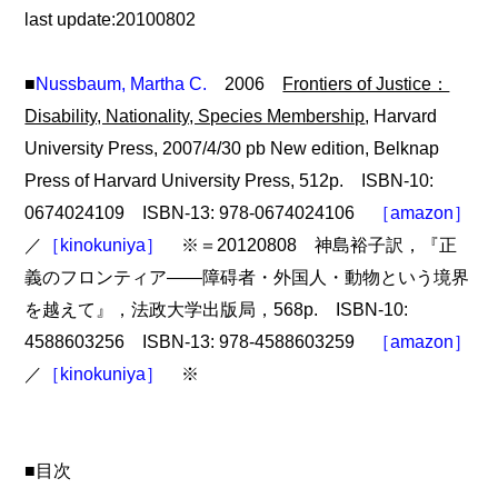
last update:20100802
■
Nussbaum, Martha C.
2006
Frontiers of Justice：
Disability, Nationality, Species Membership
, Harvard
University Press, 2007/4/30 pb New edition, Belknap
Press of Harvard University Press, 512p. ISBN-10:
0674024109 ISBN-13: 978-0674024106
［amazon］
／
［kinokuniya］
※＝20120808 神島裕子訳，『正
義のフロンティア――障碍者・外国人・動物という境界
を越えて』，法政大学出版局，568p. ISBN-10:
4588603256 ISBN-13: 978-4588603259
［amazon］
／
［kinokuniya］
※
■目次