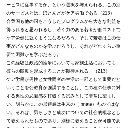
ービスに従事するか、という選択を与えられる。この別
のサービスとは、ほとんどがケア労働である（213）。
合衆国も他の国もこうしたプログラムから大きな利益を
得られると思われるし、若く力のある若者が低コストで
ケア労働に就くようになるだろう。そして若者はこの仕
事がどんなものかを学ぶだろうし、それがどれくらい重
要で困難かを学ぶだろう。
この経験は政治的論争においても家族生活においても、
彼らの態度を形成することが期待される。（213）
ケア労働が男性と女性両者の生活の一部として重要だと
いうことを公教育が強調することは、この種の仕事に対
する男性の忌避感を打破する試みとして非常に望まし
い。明らかにこの忌避感は生来の（innate）ものではな
い。それは、男らしさと成功についての社会的概念とし
て教えられたものであり、別様に教えることが可能であ