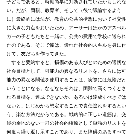
子どもであると、時期尚早に判断されていたかもしれな
い。だが、両親、教育者、そして（後で議論するよう
に）最終的には法が、教育の公共的構想において社交性
に大きな力点をおいたため、アーサーはほかのアスぺル
ガーの子どもたちと一緒に、公共の費用で学校に送られ
たのである。そこで彼は、優れた社会的スキルを身に付
けて、友だちを作ってきた。
すると要約すると、損傷のある人びとのための適切な
社会目標として、可能力の異なるリストを、さらには可
能力の異なる閾値を使用することは、実際には危険だと
いうことになる。なぜならそれは、困難で高くつくとさ
れる目標を、達成できないか、あるいは達成すべきでは
ないと、はじめから想定することで責任逃れをするとい
う、楽な方法だからである。戦略的に正しい道筋は、交
渉の余地のない一群の社会的権原として単独のリストを
何度も繰り返し示すことであり、また障碍のあるすべて