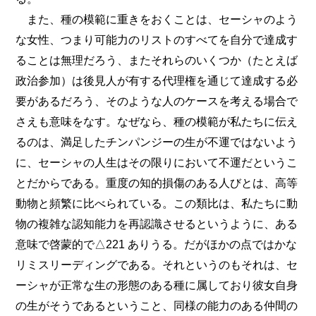
また、種の模範に重きをおくことは、セーシャのよう
な女性、つまり可能力のリストのすべてを自分で達成す
ることは無理だろう、またそれらのいくつか（たとえば
政治参加）は後見人が有する代理権を通じて達成する必
要があるだろう、そのような人のケースを考える場合で
さえも意味をなす。なぜなら、種の模範が私たちに伝え
るのは、満足したチンパンジーの生が不運ではないよう
に、セーシャの人生はその限りにおいて不運だというこ
とだからである。重度の知的損傷のある人びとは、高等
動物と頻繁に比べられている。この類比は、私たちに動
物の複雑な認知能力を再認識させるというように、ある
意味で啓蒙的で△221 ありうる。だがほかの点ではかな
リミスリーディングである。それというのもそれは、セ
ーシャが正常な生の形態のある種に属しており彼女自身
の生がそうであるということ、同様の能力のある仲間の