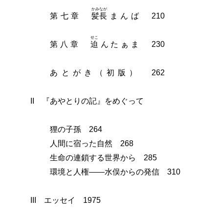
かみなが
第七章
髪長
まんば 210
せこ
第八章
迫
ん
たぁま 230
あとがき（初版） 262
II 『あやとりの記』をめぐって
狸の子孫 264
人間に宿った自然 268
生命の連鎖する世界から 285
環境と人権――水俣からの発信 310
III エッセイ 1975