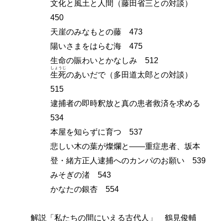
文化と風土と人間（藤田省三との対談）
450
天崖のみなもとの藤 473
陽いさまをはらむ海 475
生命の賑わいとかなしみ 512
しょうじ
生死
のあいだで（多田道太郎との対談）
515
逮捕者の即時釈放と真の患者救済を求める
534
本屋を知らずに育つ 537
悲しい木の葉が燦爛と――重症患者、坂本
登・緒方正人逮捕へのカンパのお願い 539
みそぎの渚 543
かなたの銀杏 554
解説「私たちの間にいえる古代人」 鶴見俊輔