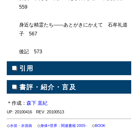
559
身近な精霊たち――あとがきにかえて 石牟礼道
子 567
後記 573
■
引用
■
書評・紹介・言及
＊作成：
森下 直紀
UP: 20100416 REV: 20100513
◇
◇
◇
水俣・水俣病
身体×世界：関連書籍 2005-
BOOK