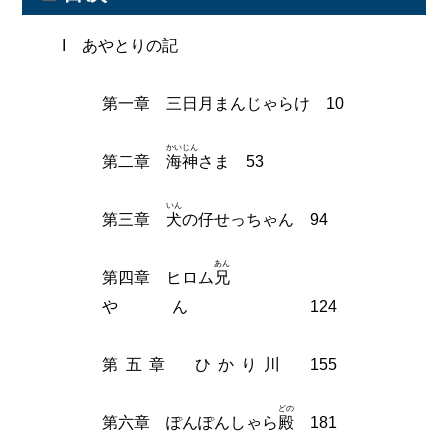
I あやとりの記
第一章 三日月まんじゃらけ 10
かいじん
第二章
海神
さま 53
いん
第三章
犬
の仔せっちゃん 94
あん
第四章 ヒロム
兄
やん 124
第五章 ひかり川 155
どの
第六章 ぽんぽんしゃら
殿
181