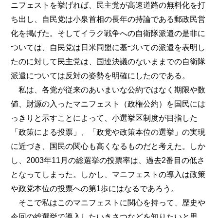
ニフェストを挙げれば、民主党が高速道路の無料化を打
ち出し、自民党は小泉首相の長年の持論である郵政民営
化を掲げた。そしてイラク戦争への自衛隊派遣の是非に
ついては、自民党は日米同盟に基づいての派遣を表明し
たのに対して民主党は、国連決議のないままでの自衛隊
派遣については反対の姿勢を明確にしたのである。
私は、各党が従来のあいまいな公約ではなく期限や数
値、財源の入ったマニフェスト（政権公約）を国民には
っきりと示すことによって、小選挙区制度が目指した
「政策による投票」、「政党や政策本位の選挙」の実現
に近づき、国民の関心も高くなるものだと考えた。しか
し、2003年11月の総選挙の投票率は、過去2番目の低さ
となってしまった。しかし、マニフェストの導入は政策
や政党本位の投票への第1歩にはなるであろう。
そこで私はこのマニフェストに関心を持って、歴史や
今回の総選挙で導入したいきさつなどを知りたいと思