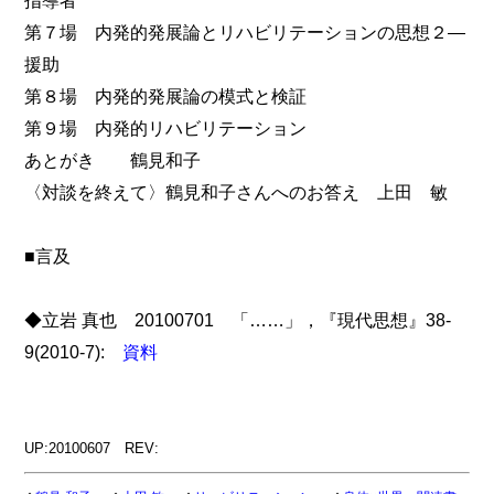
指導者
第７場 内発的発展論とリハビリテーションの思想２―
援助
第８場 内発的発展論の模式と検証
第９場 内発的リハビリテーション
あとがき 鶴見和子
〈対談を終えて〉鶴見和子さんへのお答え 上田 敏
■言及
◆立岩 真也 20100701 「……」，『現代思想』38-
9(2010-7):
資料
UP:20100607 REV: