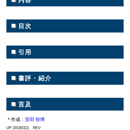
内容
■
目次
■
引用
■
書評・紹介
■
言及
＊作成：
安田 智博
UP:20190321 REV: